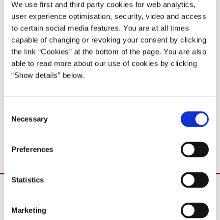
10 (35)
We use first and third party cookies for web analytics,
user experience optimisation, security, video and access
27.04.1999
to certain social media features. You are at all times
Poul Nyrup Rasmussen
capable of changing or revoking your consent by clicking
Poul Nyrup Rasmussen IV (1998-2001)
the link “Cookies” at the bottom of the page. You are also
able to read more about our use of cookies by clicking
Del på Facebook
Del på X (Twitter)
Del på LinkedIn
Send email
Print
“Show details” below.
C
Efter aftale med statsministeren meddeles det hermed, at
Necessary
o
socialministeren og fødevareministeren er udpeget til at deltage i
n
Folketingets spørgetime onsdag, den 28. april 1999.
s
Preferences
e
n
t
Statistics
S
e
Marketing
l