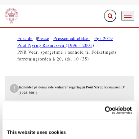
Fold søgefelt ud
Menu
Gå til forsiden
Forside
Presse
Pressemeddelelser
Før 2019
Poul Nyrup Rasmussen (1996 - 2001)
PNR Vedr. spørgetime i henhold til Folketingets
forretningsorden § 20, stk. 10 (35)
Indholdet på denne side vedrører regeringen Poul Nyrup Rasmussen IV
(1998-2001)
PRESSEMEDDELELSER
PNR Vedr. spørgetime i henhold til
Folketingets forretningsorden § 20, stk.
This website uses cookies