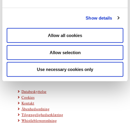
e
c
Show details
t
i
o
Allow all cookies
n
Statsministeriet
Prins Jørgens Gård 11
Allow selection
1218 København K
Telefon: +45 33 92 33 00
Use necessary cookies only
E-mail:
stm@stm.dk
Databeskyttelse
Cookies
Kontakt
Åbenhedsordning
Tilgængelighedserklæring
Whistleblowerordning