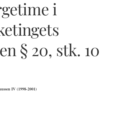
getime i
ketingets
n § 20, stk. 10
ussen IV (1998-2001)