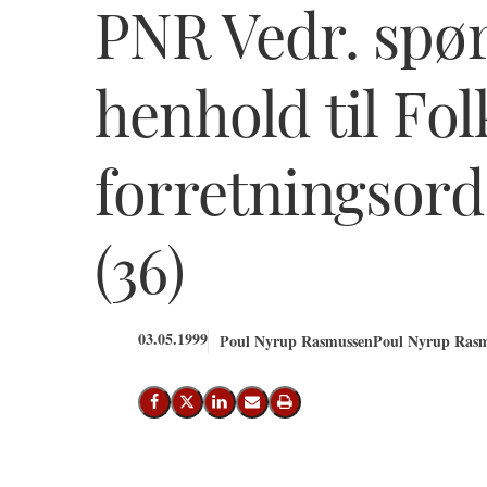
PNR Vedr. spør
henhold til Fol
forretningsorde
(36)
03.05.1999
Poul Nyrup Rasmussen
Poul Nyrup Rasm
Del på Facebook
Del på X (Twitter)
Del på LinkedIn
Send email
Print