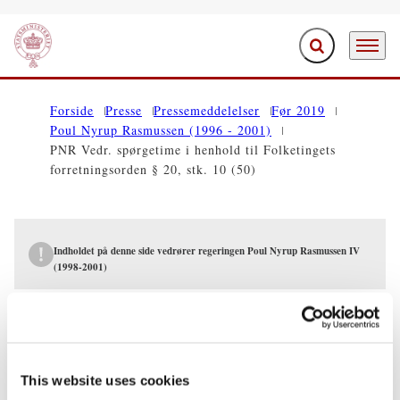
Fold søgefelt ud
Menu
Gå til forsiden
Forside
Presse
Pressemeddelelser
Før 2019
Poul Nyrup Rasmussen (1996 - 2001)
PNR Vedr. spørgetime i henhold til Folketingets
forretningsorden § 20, stk. 10 (50)
Indholdet på denne side vedrører regeringen Poul Nyrup Rasmussen IV
(1998-2001)
PRESSEMEDDELELSER
PNR Vedr. spørgetime i henhold til
Folketingets forretningsorden § 20, stk.
This website uses cookies