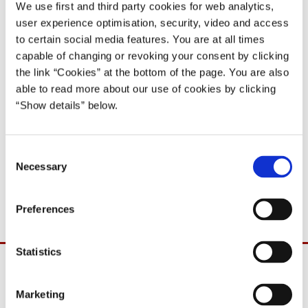
10 (50)
We use first and third party cookies for web analytics,
user experience optimisation, security, video and access
28.02.2000
to certain social media features. You are at all times
Poul Nyrup Rasmussen
capable of changing or revoking your consent by clicking
Poul Nyrup Rasmussen IV (1998-2001)
the link “Cookies” at the bottom of the page. You are also
able to read more about our use of cookies by clicking
Del på Facebook
Del på X (Twitter)
Del på LinkedIn
Send email
Print
“Show details” below.
C
Det skal hermed meddeles, at erhvervsministeren samt by- og
Necessary
o
boligministeren og ministeren for ligestilling deltager i
n
Folketingets spørgetime i dag tirsdag den 29. februar 2000.
s
Preferences
e
n
t
Statistics
S
e
Marketing
l