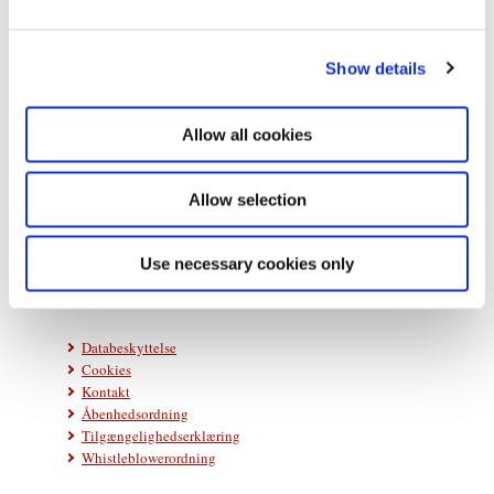
e
c
Show details
t
i
o
Allow all cookies
n
Statsministeriet
Prins Jørgens Gård 11
Allow selection
1218 København K
Telefon: +45 33 92 33 00
Use necessary cookies only
E-mail:
stm@stm.dk
Databeskyttelse
Cookies
Kontakt
Åbenhedsordning
Tilgængelighedserklæring
Whistleblowerordning