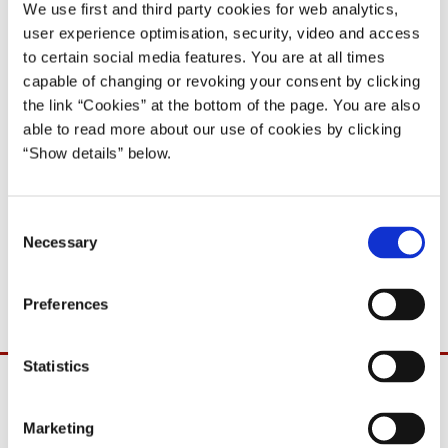
10 (9)
We use first and third party cookies for web analytics,
user experience optimisation, security, video and access
14.04.1998
to certain social media features. You are at all times
Poul Nyrup Rasmussen
capable of changing or revoking your consent by clicking
Poul Nyrup Rasmussen IV (1998-2001)
the link “Cookies” at the bottom of the page. You are also
able to read more about our use of cookies by clicking
Del på Facebook
Del på X (Twitter)
Del på LinkedIn
Send email
Print
“Show details” below.
C
Efter aftale med Statsministeren meddeles det hermed, at
Necessary
o
fødevareministeren er udpeget til at deltage i Folketingets
n
spørgetime onsdag, den 15. april 1998.
s
Preferences
e
n
t
Statistics
S
e
Marketing
l