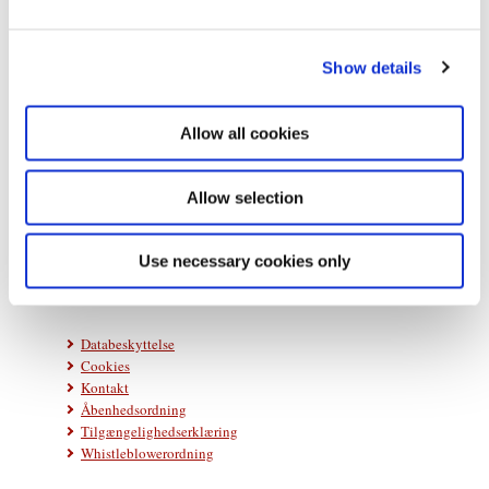
e
c
Show details
t
i
o
Allow all cookies
n
Statsministeriet
Prins Jørgens Gård 11
Allow selection
1218 København K
Telefon: +45 33 92 33 00
Use necessary cookies only
E-mail:
stm@stm.dk
Databeskyttelse
Cookies
Kontakt
Åbenhedsordning
Tilgængelighedserklæring
Whistleblowerordning