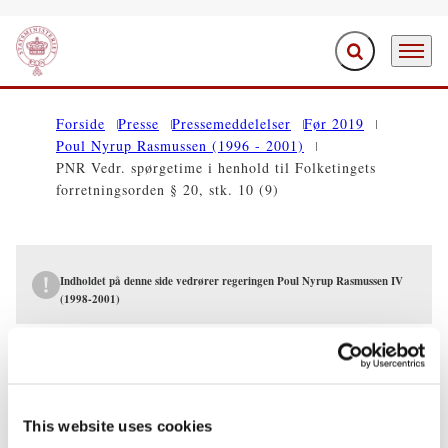
Fold søgefelt ud
Menu
Gå til forsiden
Forside
Presse
Pressemeddelelser
Før 2019
Poul Nyrup Rasmussen (1996 - 2001)
PNR Vedr. spørgetime i henhold til Folketingets
forretningsorden § 20, stk. 10 (9)
Indholdet på denne side vedrører regeringen Poul Nyrup Rasmussen IV
(1998-2001)
PRESSEMEDDELELSER
PNR Vedr. spørgetime i henhold til
Folketingets forretningsorden § 20, stk.
This website uses cookies