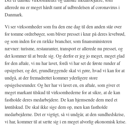
allerede nu er meget hårdt ramt af udbredelsen af coronavirus i
Danmark.
Vi ser virksomheder som fra den ene dag til den anden står over
for tomme ordrebøger, som bliver presset i knæ på deres levebrød,
og som inden for en række brancher, som finansministeren
nævner: turisme, restauranter, transport er allerede nu presset, og
det kommer til at brede sig. Og derfor er jeg jo meget, meget glad
for den aftale, vi nu har lavet, fordi vi har set de første runder af
opsigelser, og det, grundlæggende skal vi gøre, hvad vi kan for at
undgå, at der fremadrettet kommer yderligere store
opsigelsesrunder. Og her har vi lavet en, en aftale, som giver et
meget markant tilskud til virksomhederne for at sikre, at de kan
fastholde deres medarbejdere. De kan hjemsende dem med et
løntilskud. De skal ikke sige dem op, men kan fastholde
medarbejderne. Det er vigtigt, så vi undgår, at den sundhedskrise,
vi har, kommer til at sætte sig i en meget alvorlig økonomisk krise.