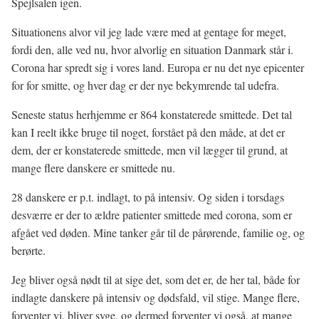
Spejlsalen igen.
Situationens alvor vil jeg lade være med at gentage for meget,
fordi den, alle ved nu, hvor alvorlig en situation Danmark står i.
Corona har spredt sig i vores land. Europa er nu det nye epicenter
for for smitte, og hver dag er der nye bekymrende tal udefra.
Seneste status herhjemme er 864 konstaterede smittede. Det tal
kan I reelt ikke bruge til noget, forstået på den måde, at det er
dem, der er konstaterede smittede, men vil lægger til grund, at
mange flere danskere er smittede nu.
28 danskere er p.t. indlagt, to på intensiv. Og siden i torsdags
desværre er der to ældre patienter smittede med corona, som er
afgået ved døden. Mine tanker går til de pårørende, familie og, og
berørte.
Jeg bliver også nødt til at sige det, som det er, de her tal, både for
indlagte danskere på intensiv og dødsfald, vil stige. Mange flere,
forventer vi, bliver syge, og dermed forventer vi også, at mange