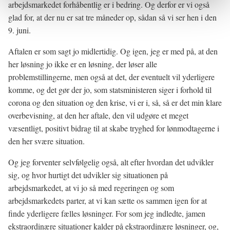
arbejdsmarkedet forhåbentlig er i bedring. Og derfor er vi også
glad for, at der nu er sat tre måneder op, sådan så vi ser hen i den
9. juni.
Aftalen er som sagt jo midlertidig. Og igen, jeg er med på, at den
her løsning jo ikke er en løsning, der løser alle
problemstillingerne, men også at det, der eventuelt vil yderligere
komme, og det gør der jo, som statsministeren siger i forhold til
corona og den situation og den krise, vi er i, så, så er det min klare
overbevisning, at den her aftale, den vil udgøre et meget
væsentligt, positivt bidrag til at skabe tryghed for lønmodtagerne i
den her svære situation.
Og jeg forventer selvfølgelig også, alt efter hvordan det udvikler
sig, og hvor hurtigt det udvikler sig situationen på
arbejdsmarkedet, at vi jo så med regeringen og som
arbejdsmarkedets parter, at vi kan sætte os sammen igen for at
finde yderligere fælles løsninger. For som jeg indledte, jamen
ekstraordinære situationer kalder på ekstraordinære løsninger, og,