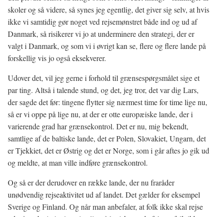
skoler og så videre, så synes jeg egentlig, det giver sig selv, at hvis
ikke vi samtidig gør noget ved rejsemønstret både ind og ud af
Danmark, så risikerer vi jo at underminere den strategi, der er
valgt i Danmark, og som vi i øvrigt kan se, flere og flere lande på
forskellig vis jo også eksekverer.
Udover det, vil jeg gerne i forhold til grænsespørgsmålet sige et
par ting. Altså i talende stund, og det, jeg tror, det var dig Lars,
der sagde det før: tingene flytter sig nærmest time for time lige nu,
så er vi oppe på lige nu, at der er otte europæiske lande, der i
varierende grad har grænsekontrol. Det er nu, mig bekendt,
samtlige af de baltiske lande, det er Polen, Slovakiet, Ungarn, det
er Tjekkiet, det er Østrig og det er Norge, som i går aftes jo gik ud
og meldte, at man ville indføre grænsekontrol.
Og så er der derudover en række lande, der nu fraråder
unødvendig rejseaktivitet ud af landet. Det gælder for eksempel
Sverige og Finland. Og når man anbefaler, at folk ikke skal rejse