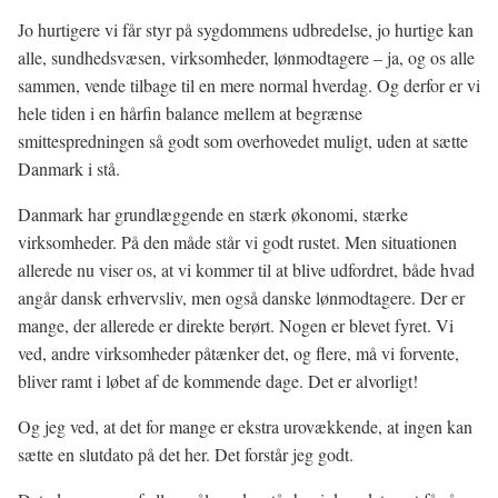
Jo hurtigere vi får styr på sygdommens udbredelse, jo hurtige kan
alle, sundhedsvæsen, virksomheder, lønmodtagere – ja, og os alle
sammen, vende tilbage til en mere normal hverdag. Og derfor er vi
hele tiden i en hårfin balance mellem at begrænse
smittespredningen så godt som overhovedet muligt, uden at sætte
Danmark i stå.
Danmark har grundlæggende en stærk økonomi, stærke
virksomheder. På den måde står vi godt rustet. Men situationen
allerede nu viser os, at vi kommer til at blive udfordret, både hvad
angår dansk erhvervsliv, men også danske lønmodtagere. Der er
mange, der allerede er direkte berørt. Nogen er blevet fyret. Vi
ved, andre virksomheder påtænker det, og flere, må vi forvente,
bliver ramt i løbet af de kommende dage. Det er alvorligt!
Og jeg ved, at det for mange er ekstra urovækkende, at ingen kan
sætte en slutdato på det her. Det forstår jeg godt.