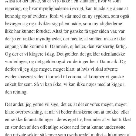
Altså for det første, så er vi jo ikke i en situation, hvor vi som
regering, og hvor myndighederne i øvrigt, kan tillade sig alene at
læne sig op af evidens, fordi vi står med en ny sygdom, som også
bevæger sig og udvikler sig på en måde, som myndighederne
ikke har kunnet forudse. Altså for ganske få uger siden var, var
der jo en række myndigheder, der mente, at smitten måske ikke
engang ville komme til Danmark, ej heller, den var særlig farlig.
Og der er vi klogere i dag. Det gælder, det gælder udenlandske
vurderinger, og det gælder også vurderinger her i Danmark. Og
derfor vil jeg sige meget, meget klart, at hvis vi skal afvente
evidensbaseret viden i forhold til corona, så kommer vi ganske
enkelt for sent. Så vi kan ikke, vi kan ikke nøjes med at kigge i
den retning.
Det andet, jeg gerne vil sige, det er, at det er vores meget, meget
klare overbevisning, at når vi beder danskerne om at trække, eller
en række foranstaltninger i deres eget liv, herunder at vi har lukket
en stor den af den offentlige sektor ned for at kunne understøtte
den private sektor så længe som overhovedet muligt – lukninger af