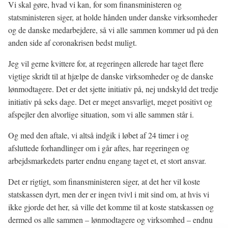
Vi skal gøre, hvad vi kan, for som finansministeren og
statsministeren siger, at holde hånden under danske virksomheder
og de danske medarbejdere, så vi alle sammen kommer ud på den
anden side af coronakrisen bedst muligt.
Jeg vil gerne kvittere for, at regeringen allerede har taget flere
vigtige skridt til at hjælpe de danske virksomheder og de danske
lønmodtagere. Det er det sjette initiativ på, nej undskyld det tredje
initiativ på seks dage. Det er meget ansvarligt, meget positivt og
afspejler den alvorlige situation, som vi alle sammen står i.
Og med den aftale, vi altså indgik i løbet af 24 timer i og
afsluttede forhandlinger om i går aftes, har regeringen og
arbejdsmarkedets parter endnu engang taget et, et stort ansvar.
Det er rigtigt, som finansministeren siger, at det her vil koste
statskassen dyrt, men der er ingen tvivl i mit sind om, at hvis vi
ikke gjorde det her, så ville det komme til at koste statskassen og
dermed os alle sammen – lønmodtagere og virksomhed – endnu