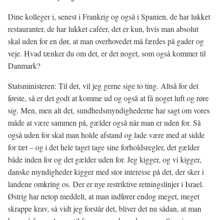
Dine kolleger i, senest i Frankrig og også i Spanien, de har lukket
restauranter, de har lukket caféer, det er kun, hvis man absolut
skal uden for en dør, at man overhovedet må færdes på gader og
veje. Hvad tænker du om det, er det noget, som også kommer til
Danmark?
Statsministeren: Til det, vil jeg gerne sige to ting. Altså for det
første, så er det godt at komme ud og også at få noget luft og røre
sig. Men, men alt det, sundhedsmyndighederne har sagt om vores
måde at være sammen på, gælder også når man er uden for. Så
også uden for skal man holde afstand og lade være med at sidde
for tæt – og i det hele taget tage sine forholdsregler, det gælder
både inden for og det gælder uden for. Jeg kigger, og vi kigger,
danske myndigheder kigger med stor interesse på det, der sker i
landene omkring os. Der er nye restriktive retningslinjer i Israel.
Østrig har netop meddelt, at man indfører endog meget, meget
skrappe krav, så vidt jeg forstår det, bliver det nu sådan, at man