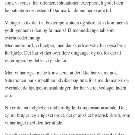
som, vi synes, har orienteret situationen exceptionelt godt i den
her situation og resten af Danmark i denne her svære tid.
Vi tager aktiv del i at bekæmpe smitten og sikre, at vi kommer så
godt igennem i den og få med så få menneskelige tab som
overhovedet muligt.
Med andre ord, vi hjælper, men dansk erhvervsliv har også brug
for hjælp. Det har vi fået over flere omgange, og tak for det til
regeringen, og det er vi glade for.
Men vi har også måtte konstatere, at det ikke har været nok.
Situationen har simpelthen udviklet sig time for time dramatisk og
overhalet de hjælpeforanstaltninger, der har været vedtaget inden
om.
Nu er der så indgået en midlertidig lønkompensationsaftale. Det,
og nu bruger jeg alligevel ordet, det er altså et historisk skridt, som
vi har taget med den her aftale.
Jeg vil gerne kvittere til alle, som har været med til at indgå den