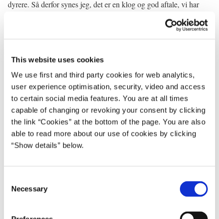
dyrere. Så derfor synes jeg, det er en klog og god aftale, vi har
lavet, og som vil bidrage til at sikre, at der er færre mennesker,
som vil miste deres job.
Og som finansministeren også siger: Vi vil også fra Dansk
This website uses cookies
Arbejdsgiverforenings side være fuldstændig klar til at følge
udviklingen meget nøje, og skal der være behov for yderligere
We use first and third party cookies for web analytics,
initiativer, vil vi også naturligvis stille op til drøftelser om det.
user experience optimisation, security, video and access
Tak!
to certain social media features. You are at all times
capable of changing or revoking your consent by clicking
Statsministeren: Tak for det Jacob!
the link “Cookies” at the bottom of the page. You are also
Så giver jeg ordet videre til Lizette fra danske lønmodtagere,
able to read more about our use of cookies by clicking
fagbevægelsen.
“Show details” below.
Formand for Fagbevægelsens Hovedorganisation, Lizette
Risgaard: Jamen tak for det!
C
Necessary
o
Og jeg vil også gerne starte med at, ja konstatere, at
n
ekstraordinære situationer kræver ekstraordinære løsninger. Og
s
jeg vil gerne takke regeringen for, nu siger jeg jeres både