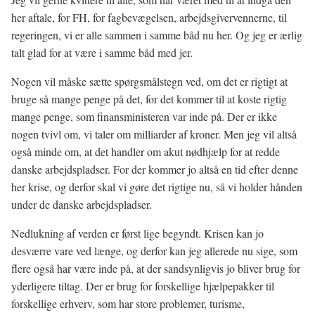
her aftale, for FH, for fagbevægelsen, arbejdsgivervennerne, til
regeringen, vi er alle sammen i samme båd nu her. Og jeg er ærlig
talt glad for at være i samme båd med jer.
Nogen vil måske sætte spørgsmålstegn ved, om det er rigtigt at
bruge så mange penge på det, for det kommer til at koste rigtig
mange penge, som finansministeren var inde på. Der er ikke
nogen tvivl om, vi taler om milliarder af kroner. Men jeg vil altså
også minde om, at det handler om akut nødhjælp for at redde
danske arbejdspladser. For der kommer jo altså en tid efter denne
her krise, og derfor skal vi gøre det rigtige nu, så vi holder hånden
under de danske arbejdspladser.
Nedlukning af verden er først lige begyndt. Krisen kan jo
desværre vare ved længe, og derfor kan jeg allerede nu sige, som
flere også har være inde på, at der sandsynligvis jo bliver brug for
yderligere tiltag. Der er brug for forskellige hjælpepakker til
forskellige erhverv, som har store problemer, turisme,