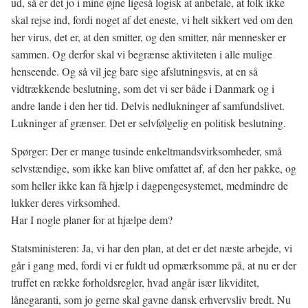
ud, så er det jo i mine øjne ligeså logisk at anbefale, at folk ikke
skal rejse ind, fordi noget af det eneste, vi helt sikkert ved om den
her virus, det er, at den smitter, og den smitter, når mennesker er
sammen. Og derfor skal vi begrænse aktiviteten i alle mulige
henseende. Og så vil jeg bare sige afslutningsvis, at en så
vidtrækkende beslutning, som det vi ser både i Danmark og i
andre lande i den her tid. Delvis nedlukninger af samfundslivet.
Lukninger af grænser. Det er selvfølgelig en politisk beslutning.
Spørger: Der er mange tusinde enkeltmandsvirksomheder, små
selvstændige, som ikke kan blive omfattet af, af den her pakke, og
som heller ikke kan få hjælp i dagpengesystemet, medmindre de
lukker deres virksomhed.
Har I nogle planer for at hjælpe dem?
Statsministeren: Ja, vi har den plan, at det er det næste arbejde, vi
går i gang med, fordi vi er fuldt ud opmærksomme på, at nu er der
truffet en række forholdsregler, hvad angår især likviditet,
lånegaranti, som jo gerne skal gavne dansk erhvervsliv bredt. Nu