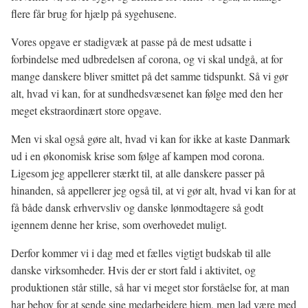
flere får brug for hjælp på sygehusene.
Vores opgave er stadigvæk at passe på de mest udsatte i
forbindelse med udbredelsen af corona, og vi skal undgå, at for
mange danskere bliver smittet på det samme tidspunkt. Så vi gør
alt, hvad vi kan, for at sundhedsvæsenet kan følge med den her
meget ekstraordinært store opgave.
Men vi skal også gøre alt, hvad vi kan for ikke at kaste Danmark
ud i en økonomisk krise som følge af kampen mod corona.
Ligesom jeg appellerer stærkt til, at alle danskere passer på
hinanden, så appellerer jeg også til, at vi gør alt, hvad vi kan for at
få både dansk erhvervsliv og danske lønmodtagere så godt
igennem denne her krise, som overhovedet muligt.
Derfor kommer vi i dag med et fælles vigtigt budskab til alle
danske virksomheder. Hvis der er stort fald i aktivitet, og
produktionen står stille, så har vi meget stor forståelse for, at man
har behov for at sende sine medarbejdere hjem, men lad være med