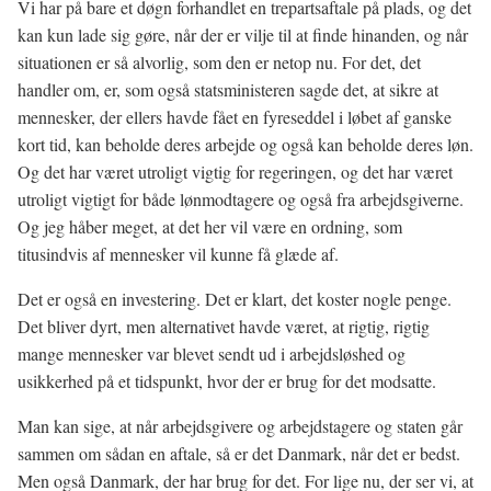
Vi har på bare et døgn forhandlet en trepartsaftale på plads, og det
kan kun lade sig gøre, når der er vilje til at finde hinanden, og når
situationen er så alvorlig, som den er netop nu. For det, det
handler om, er, som også statsministeren sagde det, at sikre at
mennesker, der ellers havde fået en fyreseddel i løbet af ganske
kort tid, kan beholde deres arbejde og også kan beholde deres løn.
Og det har været utroligt vigtig for regeringen, og det har været
utroligt vigtigt for både lønmodtagere og også fra arbejdsgiverne.
Og jeg håber meget, at det her vil være en ordning, som
titusindvis af mennesker vil kunne få glæde af.
Det er også en investering. Det er klart, det koster nogle penge.
Det bliver dyrt, men alternativet havde været, at rigtig, rigtig
mange mennesker var blevet sendt ud i arbejdsløshed og
usikkerhed på et tidspunkt, hvor der er brug for det modsatte.
Man kan sige, at når arbejdsgivere og arbejdstagere og staten går
sammen om sådan en aftale, så er det Danmark, når det er bedst.
Men også Danmark, der har brug for det. For lige nu, der ser vi, at