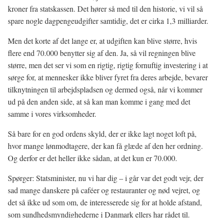
kroner fra statskassen. Det hører så med til den historie, vi vil så
spare nogle dagpengeudgifter samtidig, det er cirka 1,3 milliarder.
Men det korte af det lange er, at udgiften kan blive større, hvis
flere end 70.000 benytter sig af den. Ja, så vil regningen blive
større, men det ser vi som en rigtig, rigtig fornuftig investering i at
sørge for, at mennesker ikke bliver fyret fra deres arbejde, bevarer
tilknytningen til arbejdspladsen og dermed også, når vi kommer
ud på den anden side, at så kan man komme i gang med det
samme i vores virksomheder.
Så bare for en god ordens skyld, der er ikke lagt noget loft på,
hvor mange lønmodtagere, der kan få glæde af den her ordning.
Og derfor er det heller ikke sådan, at det kun er 70.000.
Spørger: Statsminister, nu vi har dig – i går var det godt vejr, der
sad mange danskere på caféer og restauranter og nød vejret, og
det så ikke ud som om, de interesserede sig for at holde afstand,
som sundhedsmyndighederne i Danmark ellers har rådet til.