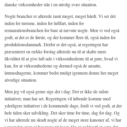
danske virksomheder står i en utrolig svær situation.
Nogle brancher er allerede ramt meget, meget hårdt. Vi ser det
inden for turisme, inden for luftfart, inden for
restaurationsbranchen for bare at nævnte nogle. Men vi ved også
godt, at det er de første, og der kommer flere til, også inden for
produktionsdanmark. Derfor er det også, at regeringen har
præsenteret en række forslag allerede nu til at skabe mere
likviditet til at give luft ude i virksomhederne til at gøre, hvad vi
kan, for at virksomhederne og dermed også de ansatte,
lønmodtagerne, kommer bedst muligt igennem denne her meget
alvorlige situation.
Men jeg vil også gerne sige det i dag: Det er ikke de sidste
initiativer, man har set. Regeringen vil løbende komme med
yderligere initiativer i de kommende dage, fordi vi ved godt, at der
hele tiden sker udvikling. Det sker time for time, dag for dag. Og
vi har allerede nu skudt nogle af de meget store kanoner af, vi har
i arsenalet, men vi har mere på lager. Og vi er klar til at gøre det,