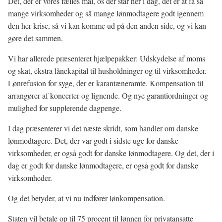
Det, der er vores fælles mål, os der står her i dag, det er at få så
mange virksomheder og så mange lønmodtagere godt igennem
den her krise, så vi kan komme ud på den anden side, og vi kan
gøre det sammen.
Vi har allerede præsenteret hjælpepakker: Udskydelse af moms
og skat, ekstra lånekapital til husholdninger og til virksomheder.
Lønrefusion for syge, der er karantæneramte. Kompensation til
arrangører af koncerter og lignende. Og nye garantiordninger og
mulighed for supplerende dagpenge.
I dag præsenterer vi det næste skridt, som handler om danske
lønmodtagere. Det, der var godt i sidste uge for danske
virksomheder, er også godt for danske lønmodtagere. Og det, der i
dag er godt for danske lønmodtagere, er også godt for danske
virksomheder.
Og det betyder, at vi nu indfører lønkompensation.
Staten vil betale op til 75 procent til lønnen for privatansatte