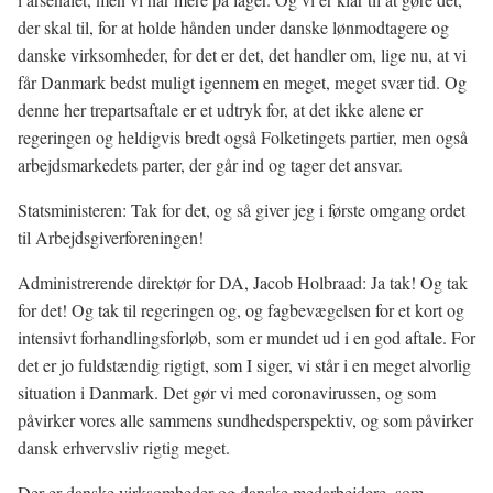
der skal til, for at holde hånden under danske lønmodtagere og
danske virksomheder, for det er det, det handler om, lige nu, at vi
får Danmark bedst muligt igennem en meget, meget svær tid. Og
denne her trepartsaftale er et udtryk for, at det ikke alene er
regeringen og heldigvis bredt også Folketingets partier, men også
arbejdsmarkedets parter, der går ind og tager det ansvar.
Statsministeren: Tak for det, og så giver jeg i første omgang ordet
til Arbejdsgiverforeningen!
Administrerende direktør for DA, Jacob Holbraad: Ja tak! Og tak
for det! Og tak til regeringen og, og fagbevægelsen for et kort og
intensivt forhandlingsforløb, som er mundet ud i en god aftale. For
det er jo fuldstændig rigtigt, som I siger, vi står i en meget alvorlig
situation i Danmark. Det gør vi med coronavirussen, og som
påvirker vores alle sammens sundhedsperspektiv, og som påvirker
dansk erhvervsliv rigtig meget.
Der er danske virksomheder og danske medarbejdere, som