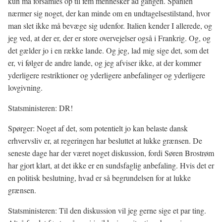
kun må forsamles op til fem mennesker ad gangen. Spanien
nærmer sig noget, der kan minde om en undtagelsestilstand, hvor
man slet ikke må bevæge sig udenfor. Italien kender I allerede, og
jeg ved, at der er, der er store overvejelser også i Frankrig. Og, og
det gælder jo i en række lande. Og jeg, lad mig sige det, som det
er, vi følger de andre lande, og jeg afviser ikke, at der kommer
yderligere restriktioner og yderligere anbefalinger og yderligere
lovgivning.
Statsministeren: DR!
Spørger: Noget af det, som potentielt jo kan belaste dansk
erhvervsliv er, at regeringen har besluttet at lukke grænsen. De
seneste dage har der været noget diskussion, fordi Søren Brostrøm
har gjort klart, at det ikke er en sundsfaglig anbefaling. Hvis det er
en politisk beslutning, hvad er så begrundelsen for at lukke
grænsen.
Statsministeren: Til den diskussion vil jeg gerne sige et par ting.