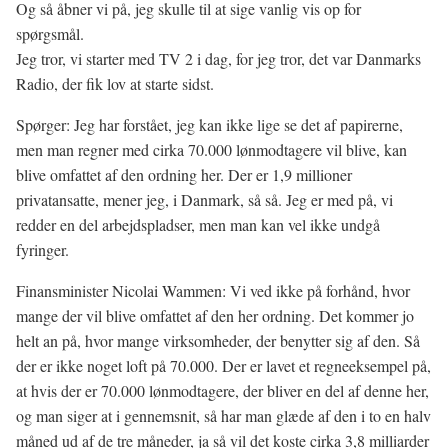
Og så åbner vi på, jeg skulle til at sige vanlig vis op for
spørgsmål.
Jeg tror, vi starter med TV 2 i dag, for jeg tror, det var Danmarks
Radio, der fik lov at starte sidst.
Spørger: Jeg har forstået, jeg kan ikke lige se det af papirerne,
men man regner med cirka 70.000 lønmodtagere vil blive, kan
blive omfattet af den ordning her. Der er 1,9 millioner
privatansatte, mener jeg, i Danmark, så så. Jeg er med på, vi
redder en del arbejdspladser, men man kan vel ikke undgå
fyringer.
Finansminister Nicolai Wammen: Vi ved ikke på forhånd, hvor
mange der vil blive omfattet af den her ordning. Det kommer jo
helt an på, hvor mange virksomheder, der benytter sig af den. Så
der er ikke noget loft på 70.000. Der er lavet et regneeksempel på,
at hvis der er 70.000 lønmodtagere, der bliver en del af denne her,
og man siger at i gennemsnit, så har man glæde af den i to en halv
måned ud af de tre måneder, ja så vil det koste cirka 3,8 milliarder