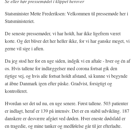
Se eller hør pressemødet i klippet herover
Statsminister Mette Frederiksen: Velkommen til pressemøde her i
Statsministeriet.
De seneste pressemøder, vi har holdt, har ikke ligefrem været
korte. Og det bliver det her heller ikke, for vi har ganske meget, vi
gerne vil sige i aften.
Da jeg stod her for en uge siden, indgik vi en aftale - hver og én af
os. Hvis tallene for indlæggelser med corona fortsat gik den
rigtige vej, og hvis alle fortsat holdt afstand, så kunne vi begynde
at åbne Danmark igen efter påske. Gradvist, forsigtigt og
kontrolleret.
Hvordan ser det ud nu, en uge senere. Først tallene. 503 patienter
er indlagt, heraf er 139 på intensiv. Det er en stabil udvikling. 187
danskere er desværre afgået ved døden. Hver eneste dødsfald er
en tragedie, og mine tanker og medfølelse går til jer efterladte.