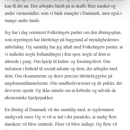
kan få det nu. Der arbejdes hårdt på at skaffe flere masker og
andre værnemidler, som vi både mangler i Danmark, men også i
mange andre lande.
Jeg har i dag orienteret Folketingets partier om den åbningsplan,
som regeringen har tilrettelagt på baggrund af myndighedernes
anbefaling. Og samtidig har jeg aftalt med Folketingets partier, at
vi indleder nogle forhandlinger i fem spor, nogle af dem er
allerede i gang. Om hjælp til kultur- og foreningslivet. Om
indsatsen i forhold til socialt udsatte og dem, der arbejder med
dem. Om eksamenerne og deres præcise tilrettelæggelse på
ungdomsuddannelserne. Om sundhedsvæsenet og de pukler, der
desværre opstår. Og ikke mindst om at forbedre og udvide de
økonomiske hjælpepakker.
En åbning af Danmark vil ske samtidig med, at sygdommen
stadigvæk raser. Og vi vil se ind i det paradoks, at stadig flere
danskere vil blive smittede. Flere vil blive indlagt. Og flere vil