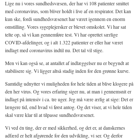
Lige nu i vores sundhedsvæsen, der har vi 108 patienter smittet
med coronavirus, som bliver holdt i live af en respirator. Det kan
kun ske, fordi sundhedsvæsenet har været igennem en enorm
omstilling. Vores sygeplejersker er blevet omskolet. Vi har sat
telte op, så vi kan gennemføre test. Vi har oprettet særlige
COVID-afdelinger, og i alt 1.322 patienter er eller har været
indlagt med coronavirus indtil nu. Det tal vil stige.
Men vi kan også se, at antallet af indlæggelser nu er begyndt at
stabilisere sig. Vi ligger altså stadig inden for den grønne kurve.
Samtidig udnytter vi muligheden for hele tiden at blive klogere på
den her virus. Og vores erfaring siger nu, at man i gennemsnit er
indlagt på intensiv i ca. tre uger. Jeg må være ærlig at sige: Det er
længere tid, end hvad vi først antog. Og det viser, at vi hele tiden
skal være klar til at tilpasse sundhedsvæsenet.
Vi ved én ting, der er med sikkerhed, og det er, at danskernes
adfærd er helt afgørende for den udvikling, vi ser. Og derfor