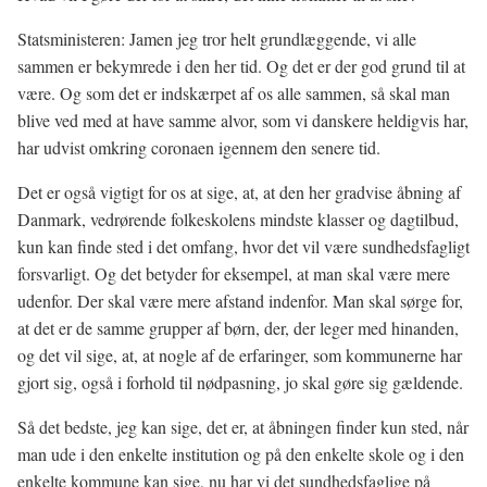
Statsministeren: Jamen jeg tror helt grundlæggende, vi alle
sammen er bekymrede i den her tid. Og det er der god grund til at
være. Og som det er indskærpet af os alle sammen, så skal man
blive ved med at have samme alvor, som vi danskere heldigvis har,
har udvist omkring coronaen igennem den senere tid.
Det er også vigtigt for os at sige, at, at den her gradvise åbning af
Danmark, vedrørende folkeskolens mindste klasser og dagtilbud,
kun kan finde sted i det omfang, hvor det vil være sundhedsfagligt
forsvarligt. Og det betyder for eksempel, at man skal være mere
udenfor. Der skal være mere afstand indenfor. Man skal sørge for,
at det er de samme grupper af børn, der, der leger med hinanden,
og det vil sige, at, at nogle af de erfaringer, som kommunerne har
gjort sig, også i forhold til nødpasning, jo skal gøre sig gældende.
Så det bedste, jeg kan sige, det er, at åbningen finder kun sted, når
man ude i den enkelte institution og på den enkelte skole og i den
enkelte kommune kan sige, nu har vi det sundhedsfaglige på