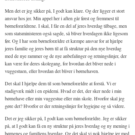
Men det er jeg sikker på, I godt kan klare. Og der ligger et stort
ansvar hos jer. Min appel her i aften går først og fremmest til
børneforældrene. I skal, I får en del af jeres hverdag tilbage, men
som statsministeren også sagde, så bliver hverdagen ikke ligesom
før. Og I har som børneforældre et kæmpe ansvar for at hjælpe
jeres familie og jeres børn til at få struktur på den nye hverdag
med de nye rammer og de nye anbefalinger og retningslinjer, der
kan være for deres skolegang, for hvordan det bliver nede i
vuggestuen, eller hvordan det bliver i børnehaven.
Det skal I hjælpe dem til som børneforældre at forstå. Vi er
stadigvæk midt i en epidemi. Hvad er det, der sker nede i min
børnehave eller min vuggestue eller min skole. Hvorfor skal jeg
gøre det? Hvorfor er der retningslinjer for hygiejne og så videre.
Det er jeg sikker på, I godt kan som børneforældre. Jeg er sikker
på, at I godt kan få en ny struktur på jeres hverdag og ny mening i
børnenes og familiens hverdag. Og det skal vi nok hjælpe jer med