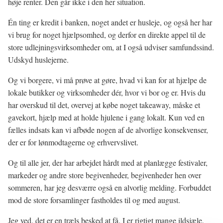
høje renter. Den går ikke i den her situation.
Én ting er kredit i banken, noget andet er husleje, og også her har
vi brug for noget hjælpsomhed, og derfor en direkte appel til de
store udlejningsvirksomheder om, at I også udviser samfundssind.
Udskyd huslejerne.
Og vi borgere, vi må prøve at gøre, hvad vi kan for at hjælpe de
lokale butikker og virksomheder dér, hvor vi bor og er. Hvis du
har overskud til det, overvej at købe noget takeaway, måske et
gavekort, hjælp med at holde hjulene i gang lokalt. Kun ved en
fælles indsats kan vi afbøde nogen af de alvorlige konsekvenser,
der er for lønmodtagerne og erhvervslivet.
Og til alle jer, der har arbejdet hårdt med at planlægge festivaler,
markeder og andre store begivenheder, begivenheder hen over
sommeren, har jeg desværre også en alvorlig melding. Forbuddet
mod de store forsamlinger fastholdes til og med august.
Jeg ved, det er en træls besked at få. I er rigtigt mange ildsjæle,