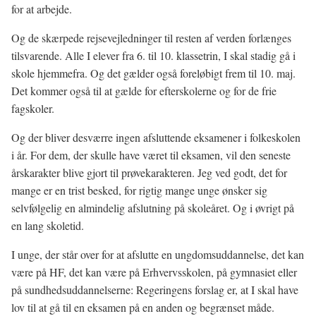
for at arbejde.
Og de skærpede rejsevejledninger til resten af verden forlænges
tilsvarende. Alle I elever fra 6. til 10. klassetrin, I skal stadig gå i
skole hjemmefra. Og det gælder også foreløbigt frem til 10. maj.
Det kommer også til at gælde for efterskolerne og for de frie
fagskoler.
Og der bliver desværre ingen afsluttende eksamener i folkeskolen
i år. For dem, der skulle have været til eksamen, vil den seneste
årskarakter blive gjort til prøvekarakteren. Jeg ved godt, det for
mange er en trist besked, for rigtig mange unge ønsker sig
selvfølgelig en almindelig afslutning på skoleåret. Og i øvrigt på
en lang skoletid.
I unge, der står over for at afslutte en ungdomsuddannelse, det kan
være på HF, det kan være på Erhvervsskolen, på gymnasiet eller
på sundhedsuddannelserne: Regeringens forslag er, at I skal have
lov til at gå til en eksamen på en anden og begrænset måde.