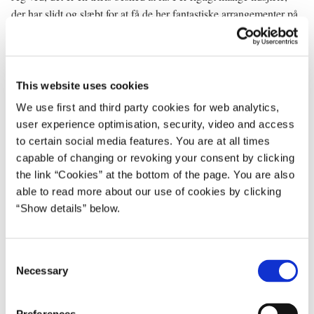
der har slidt og slæbt for at få de her fantastiske arrangementer på
benene. Arrangementer, hvor danskerne jo normalvis samles,
glædes og nyder livet.
Vi kigger nu på, om hjælpepakkerne dækker bredt nok, også i
This website uses cookies
forhold til jer. Folketinget har allerede vedtaget historiske
We use first and third party cookies for web analytics,
hjælpepakker, næsten 300 milliarder kroner. Sammen med
user experience optimisation, security, video and access
partierne vil vi nu drøfte, om vi kan forbedre de pakker endnu
to certain social media features. You are at all times
mere. Det gælder også i forhold til liberale erhverv og de små og
capable of changing or revoking your consent by clicking
mellemstore virksomheder. Og alle gode forslag er velkomne.
the link “Cookies” at the bottom of the page. You are also
Venstre har for eksempel foreslået, at de virksomheder, der lige nu
able to read more about our use of cookies by clicking
får penge af statskassen, samtidig forpligtes til ikke at udbetale
“Show details” below.
udbytte til deres aktionærer. Det er et godt forslag.
Men uanset hvor meget vi gør i Danmark, så har det, og så får det
C
en kæmpestor betydning, hvad der sker i resten af verden.
Necessary
o
n
I USA, verdens største økonomi, har ti millioner amerikanere nu
s
meldt sig arbejdsløs. Det er mange, mange flere end under