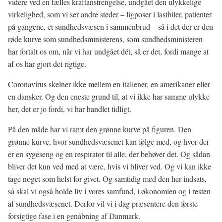
videre ved en fælles kraftanstrengelse, undgået den ulykkelige
virkelighed, som vi ser andre steder – ligposer i lastbiler, patienter
på gangene, et sundhedsvæsen i sammenbrud – så i det der er den
røde kurve som sundhedsministerens, som sundhedsministeren
har fortalt os om, når vi har undgået dét, så er det, fordi mange at
af os har gjort det rigtige.
Coronavirus skelner ikke mellem en italiener, en amerikaner eller
en dansker. Og den eneste grund til, at vi ikke har samme ulykke
her, det er jo fordi, vi har handlet tidligt.
På den måde har vi ramt den grønne kurve på figuren. Den
grønne kurve, hvor sundhedsvæsenet kan følge med, og hvor der
er en sygeseng og en respirator til alle, der behøver det. Og sådan
bliver det kun ved med at være, hvis vi bliver ved. Og vi kan ikke
tage noget som helst for givet. Og samtidig med den her indsats,
så skal vi også holde liv i vores samfund, i økonomien og i resten
af sundhedsvæsenet. Derfor vil vi i dag præsentere den første
forsigtige fase i en genåbning af Danmark.