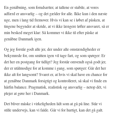
En genåbning, som forudsætter, at tallene er stabile, at vores
adfærd er ansvarlig – og det gælder for alle. Ikke kun i den næste
uge, men i lang tid fremover. Hvis vi kan se i løbet af påsken, at
tingene begynder at skride, at vi ikke længere løfter ansvaret, så er
min besked meget klar: Så kommer vi ikke til efter påske at
genåbne Danmark igen.
Og jeg forstår godt alle jer, der under alle omstændigheder er
bekymrede for, om smitten igen vil tage fart, og som spørger: Er
det her en postgang for tidligt? Jeg forstår omvendt også godt jer,
der er utålmodige for at komme i gang, som spørger: Går det her
ikke alt for langsomt? Svaret er, at hvis vi skal have en chance for
at genåbne Danmark forsigtigt og kontrolleret, så skal vi finde en
hårfin balance. Pragmatisk, realistisk og ansvarlig – netop dét, vi
plejer at gøre her i Danmark.
Det bliver måske i virkeligheden lidt som at gå på line. Står vi
stille undervejs, kan vi falde. Går vi for hurtigt, kan det gå galt.