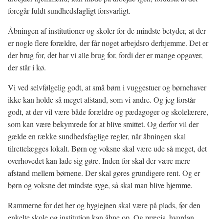
foregår fuldt sundhedsfagligt forsvarligt.
Åbningen af institutioner og skoler for de mindste betyder, at der
er nogle flere forældre, der får noget arbejdsro derhjemme. Det er
der brug for, det har vi alle brug for, fordi der er mange opgaver,
der står i kø.
Vi ved selvfølgelig godt, at små børn i vuggestuer og børnehaver
ikke kan holde så meget afstand, som vi andre. Og jeg forstår
godt, at der vil være både forældre og pædagoger og skolelærere,
som kan være bekymrede for at blive smittet. Og derfor vil der
gælde en række sundhedsfaglige regler, når åbningen skal
tilrettelægges lokalt. Børn og voksne skal være ude så meget, det
overhovedet kan lade sig gøre. Inden for skal der være mere
afstand mellem børnene. Der skal gøres grundigere rent. Og er
børn og voksne det mindste syge, så skal man blive hjemme.
Rammerne for det her og hygiejnen skal være på plads, før den
enkelte skole og institution kan åbne op. Og præcis, hvordan