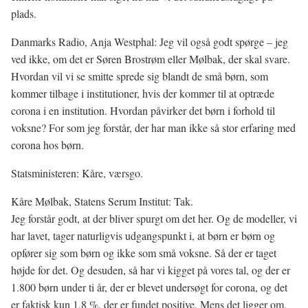
plads.
Danmarks Radio, Anja Westphal: Jeg vil også godt spørge – jeg
ved ikke, om det er Søren Brostrøm eller Mølbak, der skal svare.
Hvordan vil vi se smitte sprede sig blandt de små børn, som
kommer tilbage i institutioner, hvis der kommer til at optræde
corona i en institution. Hvordan påvirker det børn i forhold til
voksne? For som jeg forstår, der har man ikke så stor erfaring med
corona hos børn.
Statsministeren: Kåre, værsgo.
Kåre Mølbak, Statens Serum Institut: Tak.
Jeg forstår godt, at der bliver spurgt om det her. Og de modeller, vi
har lavet, tager naturligvis udgangspunkt i, at børn er børn og
opfører sig som børn og ikke som små voksne. Så der er taget
højde for det. Og desuden, så har vi kigget på vores tal, og der er
1.800 børn under ti år, der er blevet undersøgt for corona, og det
er faktisk kun 1,8 %, der er fundet positive. Mens det ligger om,