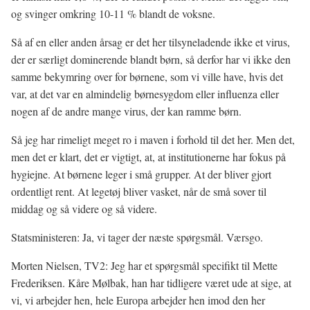
og svinger omkring 10-11 % blandt de voksne.
Så af en eller anden årsag er det her tilsyneladende ikke et virus,
der er særligt dominerende blandt børn, så derfor har vi ikke den
samme bekymring over for børnene, som vi ville have, hvis det
var, at det var en almindelig børnesygdom eller influenza eller
nogen af de andre mange virus, der kan ramme børn.
Så jeg har rimeligt meget ro i maven i forhold til det her. Men det,
men det er klart, det er vigtigt, at, at institutionerne har fokus på
hygiejne. At børnene leger i små grupper. At der bliver gjort
ordentligt rent. At legetøj bliver vasket, når de små sover til
middag og så videre og så videre.
Statsministeren: Ja, vi tager der næste spørgsmål. Værsgo.
Morten Nielsen, TV2: Jeg har et spørgsmål specifikt til Mette
Frederiksen. Kåre Mølbak, han har tidligere været ude at sige, at
vi, vi arbejder hen, hele Europa arbejder hen imod den her