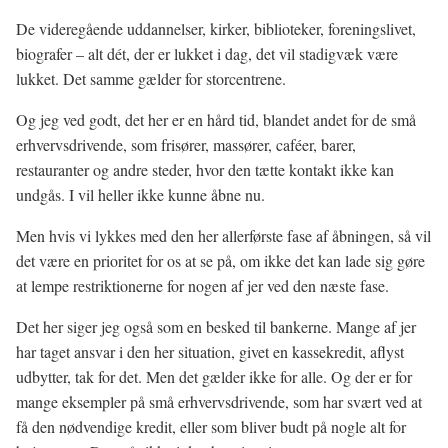
De videregående uddannelser, kirker, biblioteker, foreningslivet,
biografer – alt dét, der er lukket i dag, det vil stadigvæk være
lukket. Det samme gælder for storcentrene.
Og jeg ved godt, det her er en hård tid, blandet andet for de små
erhvervsdrivende, som frisører, massører, caféer, barer,
restauranter og andre steder, hvor den tætte kontakt ikke kan
undgås. I vil heller ikke kunne åbne nu.
Men hvis vi lykkes med den her allerførste fase af åbningen, så vil
det være en prioritet for os at se på, om ikke det kan lade sig gøre
at lempe restriktionerne for nogen af jer ved den næste fase.
Det her siger jeg også som en besked til bankerne. Mange af jer
har taget ansvar i den her situation, givet en kassekredit, aflyst
udbytter, tak for det. Men det gælder ikke for alle. Og der er for
mange eksempler på små erhvervsdrivende, som har svært ved at
få den nødvendige kredit, eller som bliver budt på nogle alt for