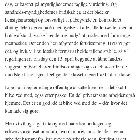
dag, er baseret på myndighedernes faglige vurdering. Og
sundheds-myndighedernes budskab er, at det både er
hensigtsmæssigt og forsvarligt at påbegynde en kontrolleret
åbning. Men det er på én betingelse, at alle, alle fortsætter med at
holde afstand, vaske hænder og undgå at mødes med for mange
mennesker. Det er den helt afgørende forudsætning. Hvis vi gør
dét, og hvis vi i fællesskab formår at holde tallene stabile, så vil
regeringen fra onsdag den 15. april begynde at åbne landets
vuggestuer, børnehaver, fritidsordninger og skoleklasser for de
mindste klasser igen. Det gælder klassetrinene fra 0. til 5. klasse.
Lige nu arbejder mange offentlige ansatte hjemme – det skal I
blive ved med, også efter påske. En del privatansatte arbejder også
hjemme. Det er en god idé at blive ved med det – dér, hvor det
kan lade sig gøre.
Men vi vil også gå i dialog med både lønmodtager- og
erhvervsorganisationer om, hvordan privatansatte, der lige nu
arbejder hjemmefra, kan møde på arbejde igen, forudsat at det