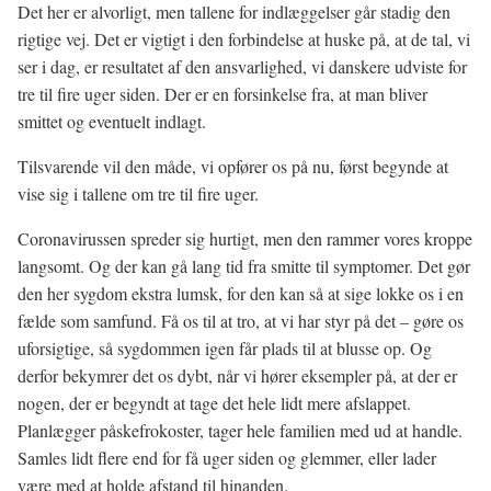
Det her er alvorligt, men tallene for indlæggelser går stadig den
rigtige vej. Det er vigtigt i den forbindelse at huske på, at de tal, vi
ser i dag, er resultatet af den ansvarlighed, vi danskere udviste for
tre til fire uger siden. Der er en forsinkelse fra, at man bliver
smittet og eventuelt indlagt.
Tilsvarende vil den måde, vi opfører os på nu, først begynde at
vise sig i tallene om tre til fire uger.
Coronavirussen spreder sig hurtigt, men den rammer vores kroppe
langsomt. Og der kan gå lang tid fra smitte til symptomer. Det gør
den her sygdom ekstra lumsk, for den kan så at sige lokke os i en
fælde som samfund. Få os til at tro, at vi har styr på det – gøre os
uforsigtige, så sygdommen igen får plads til at blusse op. Og
derfor bekymrer det os dybt, når vi hører eksempler på, at der er
nogen, der er begyndt at tage det hele lidt mere afslappet.
Planlægger påskefrokoster, tager hele familien med ud at handle.
Samles lidt flere end for få uger siden og glemmer, eller lader
være med at holde afstand til hinanden.