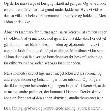
Og derfor må vi tage et forsigtigt skridt ad gangen. Og vi ved ikke
endnu, hvornår vi har fast grund under fødderne. Hvis vi vidste
det, så ville det hele være nemmere at overskue og holde ud. Men
sådan er det ikke.
Åbner vi Danmark for hurtigt igen, så risikerer vi, at smitten stiger
så voldsomt, at vi må lukke ned igen. Det må ikke ske. For det vil
gå hårdt ud over både folkesundheden og økonomien, hvis vi
tager to skridt frem og så må gå et tilbage. Men åbner vi for sent,
så kan det også få alvorlige konsekvenser for beskæftigelsen og
for erhvervslivet og sådan set også for sundheden.
Når sundhedsvæsenet lige nu er meget fokuseret på corona, og
andre operationer og behandlinger bliver udskudt. Og borgere,
der ikke længere henvender sig til egen læge, så risikerer vi, at der
er mange andre patienter, der kommer i klemme. Derfor skal vi
åbne op for noget af den anden aktivitet i sundhedsvæsenet igen.
Den åbning, gradvise og kontrollerede åbning, vi præsenterer i