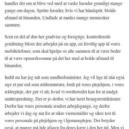
handler det om at blive ved med at vaske hænder grundigt mange
gange om dagen. Spritte hænder, hvis vi har håndsprit. Holde
afstand til hinanden. Undlade at mødes mange mennesker
sammen.
Som en del af den her gradvise og forsigtige, kontrollerede
genåbning bliver der arbejdet på en app, en frivillig app til vores
mobiltelefoner, som skal hjælpe os alle sammen til at være bedre
til at være opmærksomme på det her med at holde afstand til
hinanden.
Indtil nu har jeg talt som sundhedsminister. Jeg vil lige til slut også
sige et par ord som ældreminister, fordi på vores plejehjem, i vores
ældrepleje, der gør vi alt, hvad vi overhovedet kan for at undgå
smittespredning. Det er jo derfor, vi har lavet besøgsrestriktioner.
Derfor har vores personale ændret arbejdsgange, og derfor
arbejder vi dag og nat for at sikre værnemidler og sikre test til
vores personale på plejehjem og i hjemmeplejen. Det betyder
også, at mange må lide afsavn fra deres kære i den her tid. Men vi