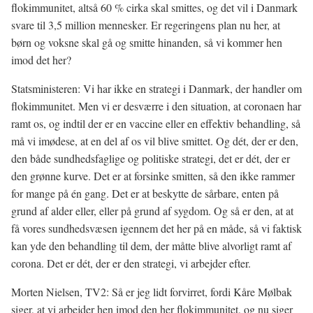
flokimmunitet, altså 60 % cirka skal smittes, og det vil i Danmark
svare til 3,5 million mennesker. Er regeringens plan nu her, at
børn og voksne skal gå og smitte hinanden, så vi kommer hen
imod det her?
Statsministeren: Vi har ikke en strategi i Danmark, der handler om
flokimmunitet. Men vi er desværre i den situation, at coronaen har
ramt os, og indtil der er en vaccine eller en effektiv behandling, så
må vi imødese, at en del af os vil blive smittet. Og dét, der er den,
den både sundhedsfaglige og politiske strategi, det er dét, der er
den grønne kurve. Det er at forsinke smitten, så den ikke rammer
for mange på én gang. Det er at beskytte de sårbare, enten på
grund af alder eller, eller på grund af sygdom. Og så er den, at at
få vores sundhedsvæsen igennem det her på en måde, så vi faktisk
kan yde den behandling til dem, der måtte blive alvorligt ramt af
corona. Det er dét, der er den strategi, vi arbejder efter.
Morten Nielsen, TV2: Så er jeg lidt forvirret, fordi Kåre Mølbak
siger, at vi arbejder hen imod den her flokimmunitet, og nu siger