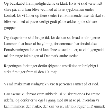
Og budskabet fra myndighederne er klart. Hvis vi skal være helt
sikre på, at vi kan blive ved med at have sygdommen under
kontrol, før vi åbner op flere steder i en kommende fase, så skal vi
blive ved med at passe særligt godt på de ældre og de sårbare
grupper.
Og eksperterne skal bruge tid, før de kan se, hvad ændringerne
kommer til at have af betydning, for coronaen har forsinkelse.
Forudsætningen for, at vi kan åbne et sted nu, er, at vi til gengæld
må forlænge lukningen af Danmark andre steder.
Regeringen forlænger derfor følgende restriktioner foreløbigt i
cirka fire uger frem til den 10. maj:
Vi må maksimalt stadigvæk være ti personer samlet på ét sted.
Grænserne vil fortsat være lukkede, så vi skærmer os for smitte
udefra, og derfor er vi også i gang med nu at se på, hvordan vi
kan minimere den risiko, der kan være, når folk rejser til Danmark