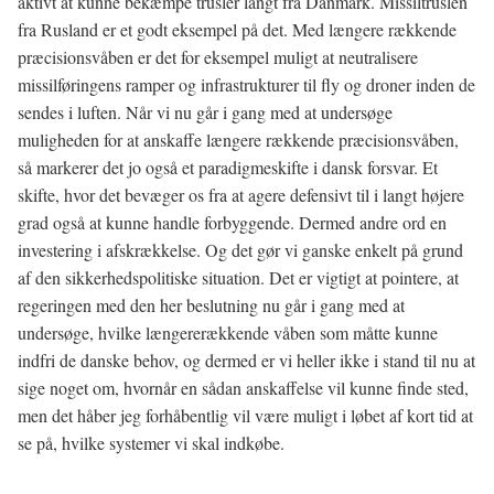
aktivt at kunne bekæmpe trusler langt fra Danmark. Missiltruslen
fra Rusland er et godt eksempel på det. Med længere rækkende
præcisionsvåben er det for eksempel muligt at neutralisere
missilføringens ramper og infrastrukturer til fly og droner inden de
sendes i luften. Når vi nu går i gang med at undersøge
muligheden for at anskaffe længere rækkende præcisionsvåben,
så markerer det jo også et paradigmeskifte i dansk forsvar. Et
skifte, hvor det bevæger os fra at agere defensivt til i langt højere
grad også at kunne handle forbyggende. Dermed andre ord en
investering i afskrækkelse. Og det gør vi ganske enkelt på grund
af den sikkerhedspolitiske situation. Det er vigtigt at pointere, at
regeringen med den her beslutning nu går i gang med at
undersøge, hvilke længererækkende våben som måtte kunne
indfri de danske behov, og dermed er vi heller ikke i stand til nu at
sige noget om, hvornår en sådan anskaffelse vil kunne finde sted,
men det håber jeg forhåbentlig vil være muligt i løbet af kort tid at
se på, hvilke systemer vi skal indkøbe.