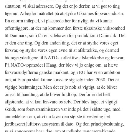
situation, vi skal adressere. Og det er jo derfor, at vi gør to ting
lige nu. Arbejder målrettet på at styrke Ukraines forsvarsindustri.
En enorm milepæl, vi placerede her for nylig, da vi kunne
offentliggøre, at der nu kommer den første ukrainske virksomhed
til Danmark, som får en safehaven for produktion i Danmark. Det
er den ene ting. Og den anden ting, det er at styrke vores eget
forsvar, og styrke vores egen evne til at afskrække, og dermed
bidrage yderligere til NATOs kollektive afskrækkelse og forsvar.
På NATO-topmødet i Haag, der blev vi jo enige om, at hæve
forsvarsudgifterne ganske markant, og i EU har vi en ambition
om, at Europa skal kunne forsvare sig selv inden 2030. Det er
vigtige beslutninger. Men det er jo nok så vigtigt, at de bliver
omsat til handling, at de bliver fuldt op. Derfor er det helt
afgørende, at vi kan forsvare os selv. Der blev taget et vigtigt
skridt, som forsvarsministeren var inde på det i sidste uge, med
anmeldelsen om, at vi nu laver den største investering i et
jordbaseret luftforsvarssystem til dato. Og den principbeslutning,
vi så annoncerer her i dag, om at indkøbe længererækkende