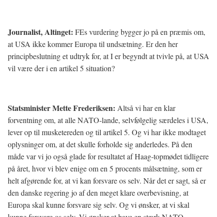
Journalist, Altinget:
FEs vurdering bygger jo på en præmis om,
at USA ikke kommer Europa til undsætning. Er den her
principbeslutning et udtryk for, at I er begyndt at tvivle på, at USA
vil være der i en artikel 5 situation?
Statsminister Mette Frederiksen:
Altså vi har en klar
forventning om, at alle NATO-lande, selvfølgelig særdeles i USA,
lever op til musketereden og til artikel 5. Og vi har ikke modtaget
oplysninger om, at det skulle forholde sig anderledes. På den
måde var vi jo også glade for resultatet af Haag-topmødet tidligere
på året, hvor vi blev enige om en 5 procents målsætning, som er
helt afgørende for, at vi kan forsvare os selv. Når det er sagt, så er
den danske regering jo af den meget klare overbevisning, at
Europa skal kunne forsvare sig selv. Og vi ønsker, at vi skal
kunne forsvare os selv. Vi ønsker at have en stærk NATO-