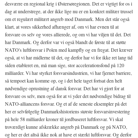
desværre en regional krig i Østersøregionen. Det er vigtigt for os i
dag at understrege, at der ikke lige nu er en konkret militær trussel
om et regulært militært angreb mod Danmark. Men det står også
klart, at vores sikkerhed afhænger af, om vi har evnen til at
forsvare os selv og vores allierede, og om vi har viljen til det. Det
har Danmark. Og derfor var vi også blandt de første til at støtte
NATO's luftforsvar i Polen med kampfly og en fregat. Det kræver
også, at vi har midlerne til det, og derfor har vi for ikke ret lang tid
siden etableret en, må man sige, stor accelerationsfond på 120
milliarder. Vi har styrket forsvarsindustrien, vi har fjernet barriere,
så tempoet kan komme op, og i det hele taget fortsat den helt
nødvendige oprustning af dansk forsvar. Det har vi gjort for at
forsvare os selv, men også for at vi yder det nødvendige bidrag til
NATO-alliancens forsvar. Og et af de seneste eksempler på det
her er selvfølgelig Danmarkshistoriens største forsvarsinvestering
på hele 58 milliarder kroner til jordbaseret luftforsvar. Vi skal
troværdigt kunne afskrække angreb på Danmark og på NATO,
og her er det altså ikke nok at have et stærkt luftforsvar. Og derfor