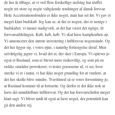
de her år tilbage, at vi ved flere forskellige nedslag har truffet
nogle ret store og nogle vidtgående ændringer af dansk forsvar.
Hele Accelerationsfonden er ikke noget, man har set før. Vi gav et
meget klart budskab. Jeg kan se, at der er nogen, der er uenige i
budskabet, vi mener stadigvæk, at det har været det rigtige, til
forsvarsafdelingen. Køb, køb, køb. Vi skal have kampkraften op.
Vi annoncerer den største investering i luftforsvar nogensinde. Og
det her ligger sig, i vores øjne, i naturlig forlængelse deraf. Men
selvfølgelig jagter vi, hvad det er, der sker i Europa. Vi oplever jo
også et Rusland, som er blevet mere risikovillig, og som på en
række områder provokerer, vi tester grænserne af, vi ser, hvor
stærke vi er i natur, vi har ikke noget grundlag for at vurdere, at
det her skulle blive mindre. Tværtimod så er vores forventning jo,
at Rusland kommer til at fortsætte. Og derfor er det ikke nok at
have det umiddelbare luftforsvar. Og det har forsvarschefen meget
klart sagt. Vi bliver nødt til også at have noget, der potentielt kan
gå den anden vej.