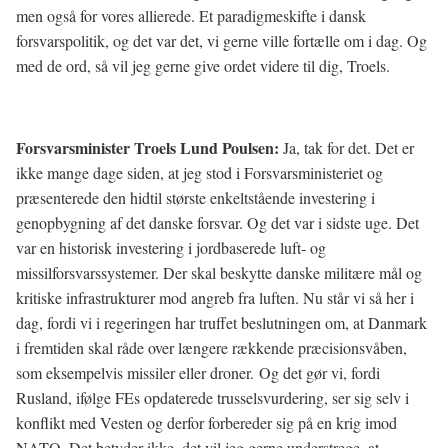
men også for vores allierede. Et paradigmeskifte i dansk
forsvarspolitik, og det var det, vi gerne ville fortælle om i dag. Og
med de ord, så vil jeg gerne give ordet videre til dig, Troels.
Forsvarsminister Troels Lund Poulsen:
Ja, tak for det. Det er
ikke mange dage siden, at jeg stod i Forsvarsministeriet og
præsenterede den hidtil største enkeltstående investering i
genopbygning af det danske forsvar. Og det var i sidste uge. Det
var en historisk investering i jordbaserede luft- og
missilforsvarssystemer. Der skal beskytte danske militære mål og
kritiske infrastrukturer mod angreb fra luften. Nu står vi så her i
dag, fordi vi i regeringen har truffet beslutningen om, at Danmark
i fremtiden skal råde over længere rækkende præcisionsvåben,
som eksempelvis missiler eller droner. Og det gør vi, fordi
Rusland, ifølge FEs opdaterede trusselsvurdering, ser sig selv i
konflikt med Vesten og derfor forbereder sig på en krig imod
NATO. Det betyder ikke, det vil jeg gerne understrege, at