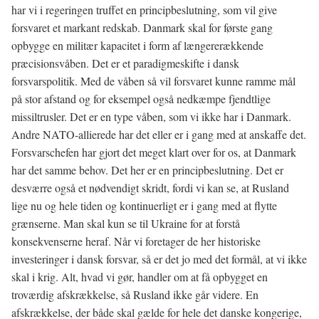
har vi i regeringen truffet en principbeslutning, som vil give
forsvaret et markant redskab. Danmark skal for første gang
opbygge en militær kapacitet i form af længererækkende
præcisionsvåben. Det er et paradigmeskifte i dansk
forsvarspolitik. Med de våben så vil forsvaret kunne ramme mål
på stor afstand og for eksempel også nedkæmpe fjendtlige
missiltrusler. Det er en type våben, som vi ikke har i Danmark.
Andre NATO-allierede har det eller er i gang med at anskaffe det.
Forsvarschefen har gjort det meget klart over for os, at Danmark
har det samme behov. Det her er en principbeslutning. Det er
desværre også et nødvendigt skridt, fordi vi kan se, at Rusland
lige nu og hele tiden og kontinuerligt er i gang med at flytte
grænserne. Man skal kun se til Ukraine for at forstå
konsekvenserne heraf. Når vi foretager de her historiske
investeringer i dansk forsvar, så er det jo med det formål, at vi ikke
skal i krig. Alt, hvad vi gør, handler om at få opbygget en
troværdig afskrækkelse, så Rusland ikke går videre. En
afskrækkelse, der både skal gælde for hele det danske kongerige,