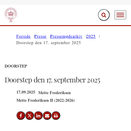
Fold søgefelt ud
Menu
Gå til forsiden
Forside
Presse
Pressemødearkiv
2025
Doorstep den 17. september 2025
DOORSTEP
Doorstep den 17. september 2025
17.09.2025
Mette Frederiksen
Mette Frederiksen II (2022-2026)
Del på Facebook
Del på X (Twitter)
Del på LinkedIn
Send email
Print