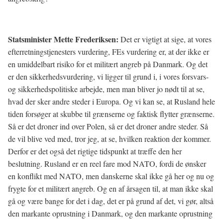
Statsminister Mette Frederiksen:
Det er vigtigt at sige, at vores
efterretningstjenesters vurdering, FEs vurdering er, at der ikke er
en umiddelbart risiko for et militært angreb på Danmark. Og det
er den sikkerhedsvurdering, vi ligger til grund i, i vores forsvars-
og sikkerhedspolitiske arbejde, men man bliver jo nødt til at se,
hvad der sker andre steder i Europa. Og vi kan se, at Rusland hele
tiden forsøger at skubbe til grænserne og faktisk flytter grænserne.
Så er det droner ind over Polen, så er det droner andre steder. Så
de vil blive ved med, tror jeg, at se, hvilken reaktion der kommer.
Derfor er det også det rigtige tidspunkt at træffe den her
beslutning. Rusland er en reel fare mod NATO, fordi de ønsker
en konflikt med NATO, men danskerne skal ikke gå her og nu og
frygte for et militært angreb. Og en af årsagen til, at man ikke skal
gå og være bange for det i dag, det er på grund af det, vi gør, altså
den markante oprustning i Danmark, og den markante oprustning