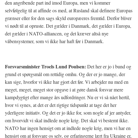
den angribende part ind imod Europa, men vi kommer
selvfølgelig til at affinde os med, at Rusland skal definere Europas
grænser eller for den sags skyld europæeres fremtid. Derfor bliver
vi nødt til at opruste. Det gælder i Danmark, det gælder i Europa,
det gælder i NATO-alliancen, og det kræver altså nye
våbensystemer, som vi ikke har haft før i Danmark.
Forsvarsminister Troels Lund Poulsen:
Det her er jo i bund og
grund et spørgsmål om rettidig omhu. Og der er jo mange, der
kan sige, hvorfor vi ikke har gjort det før. Vi arbejder nu med en
meget, meget, meget stor opgave i at gøre dansk forsvar mere
kampdygtigt efter mange års udfordringer. Nu er vi så nået hertil,
hvor vi synes, at det er det rigtige tidspunkt at tage det her
yderligere initiativ. Og det er jo ikke for, som nogle af jer antyder,
om hvorvidt vi skal indlede nogle krig. Det skal vi bestemt ikke.
NATO har ingen hensigt om at indlede nogle krig, men vi har en
hensigt om at forsvare os selv, og erfaringerne lært fra Ukraine er,