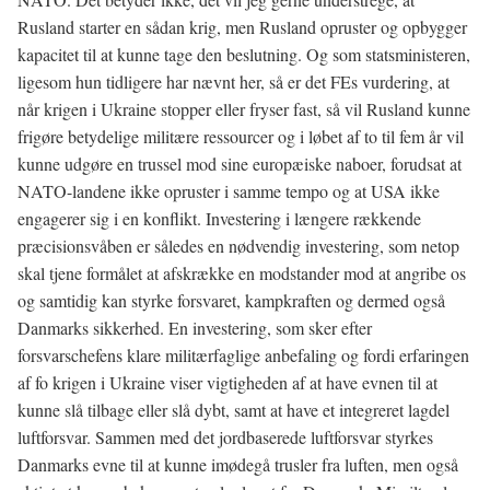
Rusland starter en sådan krig, men Rusland opruster og opbygger
kapacitet til at kunne tage den beslutning. Og som statsministeren,
ligesom hun tidligere har nævnt her, så er det FEs vurdering, at
når krigen i Ukraine stopper eller fryser fast, så vil Rusland kunne
frigøre betydelige militære ressourcer og i løbet af to til fem år vil
kunne udgøre en trussel mod sine europæiske naboer, forudsat at
NATO-landene ikke opruster i samme tempo og at USA ikke
engagerer sig i en konflikt. Investering i længere rækkende
præcisionsvåben er således en nødvendig investering, som netop
skal tjene formålet at afskrække en modstander mod at angribe os
og samtidig kan styrke forsvaret, kampkraften og dermed også
Danmarks sikkerhed. En investering, som sker efter
forsvarschefens klare militærfaglige anbefaling og fordi erfaringen
af fo krigen i Ukraine viser vigtigheden af at have evnen til at
kunne slå tilbage eller slå dybt, samt at have et integreret lagdel
luftforsvar. Sammen med det jordbaserede luftforsvar styrkes
Danmarks evne til at kunne imødegå trusler fra luften, men også