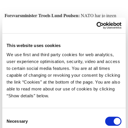
Forsvarsminister Troels Lund Poulsen:
NATO har jo ingen
som helst ambition om at indlede et angreb mod Rusland, men det
er fuldstændig afgørende, og det er det, der står tilbage efter
krigen i Ukraine, at hvis man skal have en troværdig
afskrækkelse, så bliver vi nødt til at investere mere i
This website uses cookies
afskrækkelsessystemer. Ikke mindst her i Europa. Vi er for dårlige
We use first and third party cookies for web analytics,
i forhold til de kapaciteter, vi har, og derfor bliver vi nødt til hver
user experience optimisation, security, video and access
især at gøre mere, og det er netop også som udtryk for det, at vi
to certain social media features. You are at all times
har truffet den her beslutning. Så i bund og grund er det her jo
capable of changing or revoking your consent by clicking
også et signal til danskerne om, at vi tager vare på deres
the link “Cookies” at the bottom of the page. You are also
sikkerhed, fordi det at være i stand til at have en stærk
able to read more about our use of cookies by clicking
afskrækkelse, skal jo også være med til at gøre, at der ikke er
“Show details” below.
nogen, der vil os noget ondt.
C
Necessary
o
Statsminister Mette Frederiksen:
TV2.