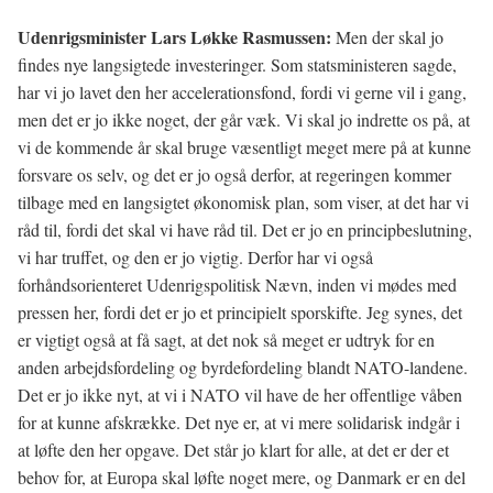
Udenrigsminister Lars Løkke Rasmussen:
Men der skal jo
findes nye langsigtede investeringer. Som statsministeren sagde,
har vi jo lavet den her accelerationsfond, fordi vi gerne vil i gang,
men det er jo ikke noget, der går væk. Vi skal jo indrette os på, at
vi de kommende år skal bruge væsentligt meget mere på at kunne
forsvare os selv, og det er jo også derfor, at regeringen kommer
tilbage med en langsigtet økonomisk plan, som viser, at det har vi
råd til, fordi det skal vi have råd til. Det er jo en principbeslutning,
vi har truffet, og den er jo vigtig. Derfor har vi også
forhåndsorienteret Udenrigspolitisk Nævn, inden vi mødes med
pressen her, fordi det er jo et principielt sporskifte. Jeg synes, det
er vigtigt også at få sagt, at det nok så meget er udtryk for en
anden arbejdsfordeling og byrdefordeling blandt NATO-landene.
Det er jo ikke nyt, at vi i NATO vil have de her offentlige våben
for at kunne afskrække. Det nye er, at vi mere solidarisk indgår i
at løfte den her opgave. Det står jo klart for alle, at det er der et
behov for, at Europa skal løfte noget mere, og Danmark er en del