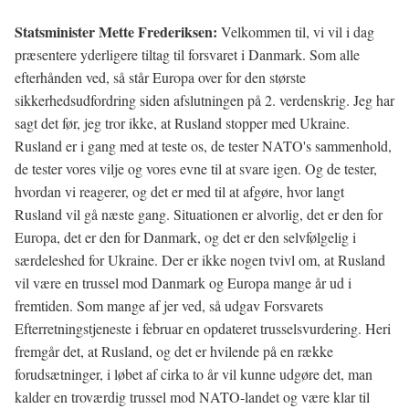
Statsminister Mette Frederiksen:
Velkommen til, vi vil i dag
præsentere yderligere tiltag til forsvaret i Danmark. Som alle
efterhånden ved, så står Europa over for den største
sikkerhedsudfordring siden afslutningen på 2. verdenskrig. Jeg har
sagt det før, jeg tror ikke, at Rusland stopper med Ukraine.
Rusland er i gang med at teste os, de tester NATO's sammenhold,
de tester vores vilje og vores evne til at svare igen. Og de tester,
hvordan vi reagerer, og det er med til at afgøre, hvor langt
Rusland vil gå næste gang. Situationen er alvorlig, det er den for
Europa, det er den for Danmark, og det er den selvfølgelig i
særdeleshed for Ukraine. Der er ikke nogen tvivl om, at Rusland
vil være en trussel mod Danmark og Europa mange år ud i
fremtiden. Som mange af jer ved, så udgav Forsvarets
Efterretningstjeneste i februar en opdateret trusselsvurdering. Heri
fremgår det, at Rusland, og det er hvilende på en række
forudsætninger, i løbet af cirka to år vil kunne udgøre det, man
kalder en troværdig trussel mod NATO-landet og være klar til