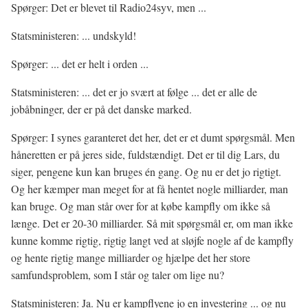
Spørger: Det er blevet til Radio24syv, men ...
Statsministeren: ... undskyld!
Spørger: ... det er helt i orden ...
Statsministeren: ... det er jo svært at følge ... det er alle de
jobåbninger, der er på det danske marked.
Spørger: I synes garanteret det her, det er et dumt spørgsmål. Men
håneretten er på jeres side, fuldstændigt. Det er til dig Lars, du
siger, pengene kun kan bruges én gang. Og nu er det jo rigtigt.
Og her kæmper man meget for at få hentet nogle milliarder, man
kan bruge. Og man står over for at købe kampfly om ikke så
længe. Det er 20-30 milliarder. Så mit spørgsmål er, om man ikke
kunne komme rigtig, rigtig langt ved at sløjfe nogle af de kampfly
og hente rigtig mange milliarder og hjælpe det her store
samfundsproblem, som I står og taler om lige nu?
Statsministeren: Ja. Nu er kampflyene jo en investering ... og nu