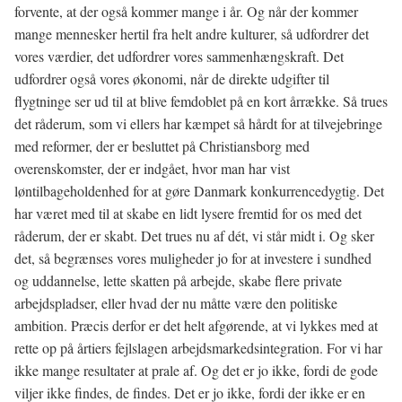
forvente, at der også kommer mange i år. Og når der kommer
mange mennesker hertil fra helt andre kulturer, så udfordrer det
vores værdier, det udfordrer vores sammenhængskraft. Det
udfordrer også vores økonomi, når de direkte udgifter til
flygtninge ser ud til at blive femdoblet på en kort årrække. Så trues
det råderum, som vi ellers har kæmpet så hårdt for at tilvejebringe
med reformer, der er besluttet på Christiansborg med
overenskomster, der er indgået, hvor man har vist
løntilbageholdenhed for at gøre Danmark konkurrencedygtig. Det
har været med til at skabe en lidt lysere fremtid for os med det
råderum, der er skabt. Det trues nu af dét, vi står midt i. Og sker
det, så begrænses vores muligheder jo for at investere i sundhed
og uddannelse, lette skatten på arbejde, skabe flere private
arbejdspladser, eller hvad der nu måtte være den politiske
ambition. Præcis derfor er det helt afgørende, at vi lykkes med at
rette op på årtiers fejlslagen arbejdsmarkedsintegration. For vi har
ikke mange resultater at prale af. Og det er jo ikke, fordi de gode
viljer ikke findes, de findes. Det er jo ikke, fordi der ikke er en