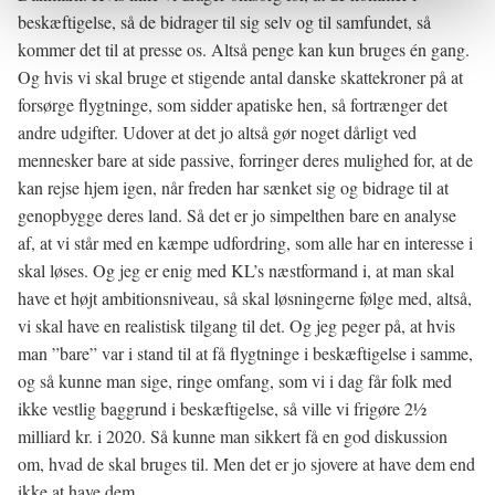
beskæftigelse, så de bidrager til sig selv og til samfundet, så
kommer det til at presse os. Altså penge kan kun bruges én gang.
Og hvis vi skal bruge et stigende antal danske skattekroner på at
forsørge flygtninge, som sidder apatiske hen, så fortrænger det
andre udgifter. Udover at det jo altså gør noget dårligt ved
mennesker bare at side passive, forringer deres mulighed for, at de
kan rejse hjem igen, når freden har sænket sig og bidrage til at
genopbygge deres land. Så det er jo simpelthen bare en analyse
af, at vi står med en kæmpe udfordring, som alle har en interesse i
skal løses. Og jeg er enig med KL’s næstformand i, at man skal
have et højt ambitionsniveau, så skal løsningerne følge med, altså,
vi skal have en realistisk tilgang til det. Og jeg peger på, at hvis
man ”bare” var i stand til at få flygtninge i beskæftigelse i samme,
og så kunne man sige, ringe omfang, som vi i dag får folk med
ikke vestlig baggrund i beskæftigelse, så ville vi frigøre 21⁄2
milliard kr. i 2020. Så kunne man sikkert få en god diskussion
om, hvad de skal bruges til. Men det er jo sjovere at have dem end
ikke at have dem.