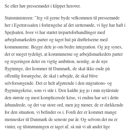
Se eller hør pressemødet i klippet herover.
Statsministeren: ”Jeg vil gerne byde velkommen til pressemøde
her i Egetræssalen i forlængelse af det sættemøde, vi lige har haft i
Spejlsalen, hvor vi har startet trepartsforhandlinger med
arbejdsmarkedets parter og taget hul på drøftelserne med
kommunerne. Begge dele jo om bedre integration. Og jeg synes,
det er meget tydeligt, at kommunerne og arbejdsmarkedets parter
og regeringen deler en vigtig ambition, nemlig, at de nye
flygtninge, der kommer til Danmark, de skal ikke ende på
offentlig forsørgelse, de skal i arbejde, de skal blive
selvforsørgende. Det er helt afgørende i den migrations- og
flygtningekrise, som vi står i. Den kaldte jeg jo i min nytårstale
den største og mest komplicerede krise, vi endnu har set i dette
århundrede, og det var store ord, men jeg mener, de er dækkende
for den situation, vi befinder os i. Fordi der er kommet mange
mennesker til Danmark de seneste par år. Og selvom det nu er
vinter, og tilstrømningen er taget af, så må vi alt andet lige