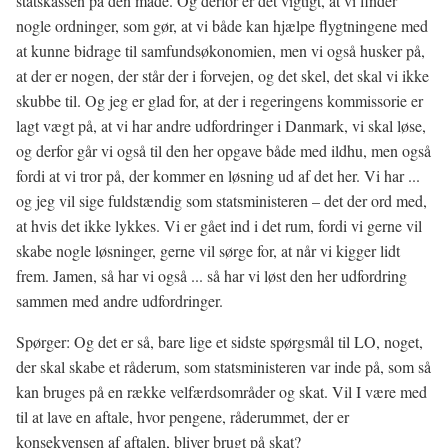
statskassen på den måde. Og derfor er det vigtigt, at vi finder
nogle ordninger, som gør, at vi både kan hjælpe flygtningene med
at kunne bidrage til samfundsøkonomien, men vi også husker på,
at der er nogen, der står der i forvejen, og det skel, det skal vi ikke
skubbe til. Og jeg er glad for, at der i regeringens kommissorie er
lagt vægt på, at vi har andre udfordringer i Danmark, vi skal løse,
og derfor går vi også til den her opgave både med ildhu, men også
fordi at vi tror på, der kommer en løsning ud af det her. Vi har ...
og jeg vil sige fuldstændig som statsministeren – det der ord med,
at hvis det ikke lykkes. Vi er gået ind i det rum, fordi vi gerne vil
skabe nogle løsninger, gerne vil sørge for, at når vi kigger lidt
frem. Jamen, så har vi også ... så har vi løst den her udfordring
sammen med andre udfordringer.
Spørger: Og det er så, bare lige et sidste spørgsmål til LO, noget,
der skal skabe et råderum, som statsministeren var inde på, som så
kan bruges på en række velfærdsområder og skat. Vil I være med
til at lave en aftale, hvor pengene, råderummet, der er
konsekvensen af aftalen, bliver brugt på skat?