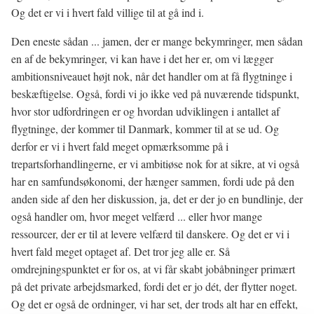
Og det er vi i hvert fald villige til at gå ind i.
Den eneste sådan ... jamen, der er mange bekymringer, men sådan
en af de bekymringer, vi kan have i det her er, om vi lægger
ambitionsniveauet højt nok, når det handler om at få flygtninge i
beskæftigelse. Også, fordi vi jo ikke ved på nuværende tidspunkt,
hvor stor udfordringen er og hvordan udviklingen i antallet af
flygtninge, der kommer til Danmark, kommer til at se ud. Og
derfor er vi i hvert fald meget opmærksomme på i
trepartsforhandlingerne, er vi ambitiøse nok for at sikre, at vi også
har en samfundsøkonomi, der hænger sammen, fordi ude på den
anden side af den her diskussion, ja, det er der jo en bundlinje, der
også handler om, hvor meget velfærd ... eller hvor mange
ressourcer, der er til at levere velfærd til danskere. Og det er vi i
hvert fald meget optaget af. Det tror jeg alle er. Så
omdrejningspunktet er for os, at vi får skabt jobåbninger primært
på det private arbejdsmarked, fordi det er jo dét, der flytter noget.
Og det er også de ordninger, vi har set, der trods alt har en effekt,