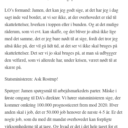
LO’s formand: Jamen, det kan jeg godt sige, at det har jeg i dag
sagt inde ved bordet, at vi ser ikke, at der overhovedet er råd til
skattelettelser, hverken i toppen eller i bunden. Og at det mulige
råderum, som vi evt. kan skaffe, og det bliver jo altså ikke lige
med det samme, det er jeg bare nødt til at sige, fordi det tror jeg
altså ikke på, der vil gå lidt tid, at det ser vi ikke skal bruges på
skattelettelser. Det ser vi jo skal bruges på, at man så udbygger
den velfærd, som vi allerede har, under krisen, været nødt til at
skære på.
Statsministeren: Ask Rostrup!
Spørger: Jamen spørgsmål til arbejdsmarkedets parter. Måske i
første omgang til DA’s direktør. Vi hører statsministeren sige, der
kommer omkring 100.000 prognosticeret frem mod 2020. Hver
anden skal i job, det er 50.000 job henover de næste 4-5 år. Er det
nogle job, som du med dit mandat overhovedet kan forpligte
virksomhederne til at tage. Og hvad er det i det hele taget for et