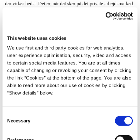
der virker bedst. Det er, når det sker på det private arbejdsmarked.
Og vores ambition er i virkeligheden, at man måske kan finde
nogle løsninger, hvor alt ikke behøver at komme ind over en
kommunal sagsbehandler for at lykkes og den model, vi finder,
faktisk er så effektiv, at den kan løse det meste selv. Og det, tror
This website uses cookies
jeg, er nødvendigt, hvis vi skal have den volumen, der skal til for
We use first and third party cookies for web analytics,
at løse den her udfordring, vi står overfor. Men vi glæder os til de
user experience optimisation, security, video and access
videre drøftelser, og jeg synes, det sker i en konstruktiv ånd, og vi
to certain social media features. You are at all times
er i hvert fald klar til at bidrage med dét, vi skal.
capable of changing or revoking your consent by clicking
the link “Cookies” at the bottom of the page. You are also
Statsministeren: Tak for det! Og så er der åben for spørgsmål!
able to read more about our use of cookies by clicking
TV2!
“Show details” below.
Spørger: Tak for det! Jeg har et par spørgsmål til statsministeren.
Og så vil jeg også gerne spørge LO om noget efterfølgende.
C
Du siger, det er første skridt i en række, sådan når vi ser på selve
Necessary
o
institutionen trepart. Første skridt er forhåbentlig mange. Skal det
n
forstås på den måde, at lykkes denne her øvelse ikke, altså at få
s