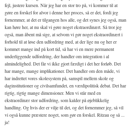
fejl, justere kursen. Når jeg har en stor tro på, vi kommer til at
gøre en forskel for alvor i denne her proces, så er det, fordi jeg
fornemmer, at det er tilgangen hos alle, og det synes jeg også, man
kan høre her, at nu skal vi gøre noget ekstraordinært. Så tror jeg
også, man åbent må sige, at selvom vi gør noget ekstraordinært i
forhold til at løse den udfordring med, at der lige nu og her er
kommet mange ind på kort tid, så har vi en mere permanent
underliggende udfordring, der handler om integration i al
almindelighed. Det får vi ikke gjort færdigt i det her forløb. Det
har mange, mange implikationer. Det handler om den måde, vi
har indrettet vores skolesystem på, samspil mellem skole og
daginstitutioner og civilsamfundet, en værdipolitisk debat. Det har
rigtig, rigtig mange dimensioner. Men vi står med en
ekstraordinær stor udfordring, som kalder på øjeblikkelig
handling. Og hvis der er vilje til det, og det fornemmer jeg, så vil
vi også kunne præstere noget, som gør en forskel. Ritzau og så ...
ja!