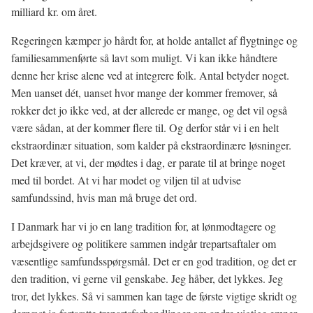
milliard kr. om året.
Regeringen kæmper jo hårdt for, at holde antallet af flygtninge og
familiesammenførte så lavt som muligt. Vi kan ikke håndtere
denne her krise alene ved at integrere folk. Antal betyder noget.
Men uanset dét, uanset hvor mange der kommer fremover, så
rokker det jo ikke ved, at der allerede er mange, og det vil også
være sådan, at der kommer flere til. Og derfor står vi i en helt
ekstraordinær situation, som kalder på ekstraordinære løsninger.
Det kræver, at vi, der mødtes i dag, er parate til at bringe noget
med til bordet. At vi har modet og viljen til at udvise
samfundssind, hvis man må bruge det ord.
I Danmark har vi jo en lang tradition for, at lønmodtagere og
arbejdsgivere og politikere sammen indgår trepartsaftaler om
væsentlige samfundsspørgsmål. Det er en god tradition, og det er
den tradition, vi gerne vil genskabe. Jeg håber, det lykkes. Jeg
tror, det lykkes. Så vi sammen kan tage de første vigtige skridt og