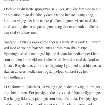
I forhold til dit første spørgsmål, så vil jeg slet ikke forholde mig til
en situation, hvor det ikke lykkes. Dét, vi har sat i gang i dag,
fordi det vil jeg slet ikke tænke på. Den opgave, vi står med, den
er så stor, og den er så påtrængende, og den er erkendt af alle, at
den skal vi lykkes med.
Spørger: Så vil jeg også gerne spørge Lizette Risgaard: Du bliver
ved med at tale om balance, altså at hvis man skal hjælpe
flygtninge, så skal man også hjælpe de danske medlemmer I har,
som er uden for arbejdsmarkedet. Altså, hvordan skal det konkret
forstås. Betyder det, at for hver flygtning I går med til at hjælpe, så
skal en af jeres medlemmer også hjælpes konkret i de her
forhandlinger?
LO’s formand: Allerførst, så vil jeg sige, at det ordvalg, du bruger,
er jo helt forkert. For jeg siger ikke, hvis vi skal hjælpe flygtninge.
Det har jeg ikke sagt på noget som helst tidspunkt. Dét, jeg siger,
det er, hvis vi vil Danmark noget godt, så lader vi være med at