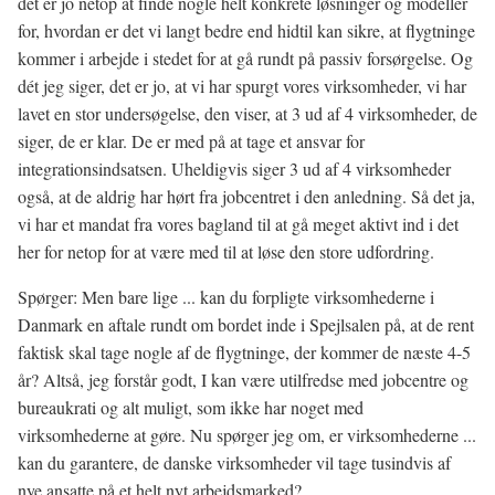
det er jo netop at finde nogle helt konkrete løsninger og modeller
for, hvordan er det vi langt bedre end hidtil kan sikre, at flygtninge
kommer i arbejde i stedet for at gå rundt på passiv forsørgelse. Og
dét jeg siger, det er jo, at vi har spurgt vores virksomheder, vi har
lavet en stor undersøgelse, den viser, at 3 ud af 4 virksomheder, de
siger, de er klar. De er med på at tage et ansvar for
integrationsindsatsen. Uheldigvis siger 3 ud af 4 virksomheder
også, at de aldrig har hørt fra jobcentret i den anledning. Så det ja,
vi har et mandat fra vores bagland til at gå meget aktivt ind i det
her for netop for at være med til at løse den store udfordring.
Spørger: Men bare lige ... kan du forpligte virksomhederne i
Danmark en aftale rundt om bordet inde i Spejlsalen på, at de rent
faktisk skal tage nogle af de flygtninge, der kommer de næste 4-5
år? Altså, jeg forstår godt, I kan være utilfredse med jobcentre og
bureaukrati og alt muligt, som ikke har noget med
virksomhederne at gøre. Nu spørger jeg om, er virksomhederne ...
kan du garantere, de danske virksomheder vil tage tusindvis af
nye ansatte på et helt nyt arbejdsmarked?