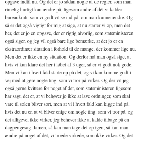
opgave indtil nu. Og det er jo sådan nogle af de regler, som man
rimelig hurtigt kan ændre på, ligesom andre af dét vi kalder
bureaukrati, som vi godt vil se ind på, om man kunne ændre. Og
så er det også vigtigt for mig at sige, at nu starter vi op, men det
her, det er jo en opgave, der er rigtig alvorlig, som statsministeren
også siger, og jeg vil også bare lige bemærke, at det jo er en
ekstraordinær situation i forhold til de mange, der kommer lige nu.
Men det er ikke en ny situation. Og derfor må man også sige, at
hvis vi kan klare det her i løbet af 3 uger, så er vi godt nok gode.
Men vi kan i hvert fald starte op på det, og vi kan komme godt i
vej med at gøre nogle ting, som vi tror på virker. Og der vil jeg
også gerne kvittere for noget af det, som statsministeren ligesom
har sagt, det er, at vi behøver jo ikke at lave ordninger, som skal
vare til solen bliver sort, men at vi i hvert fald kan kigge ind på,
hvis det nu er, at vi bliver enige om nogle ting, som vi tror på, og
det alligevel ikke virker, jeg behøver ikke at kalde tilbage på en
dagpengesag. Jamen, så kan man tage det op igen, så kan man
ændre på noget af dét, vi troede virkede, som ikke virker. Og det