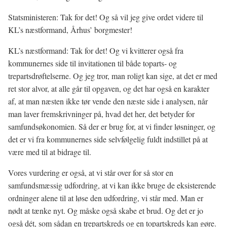
Statsministeren: Tak for det! Og så vil jeg give ordet videre til
KL’s næstformand, Århus’ borgmester!
KL’s næstformand: Tak for det! Og vi kvitterer også fra
kommunernes side til invitationen til både toparts- og
trepartsdrøftelserne. Og jeg tror, man roligt kan sige, at det er med
ret stor alvor, at alle går til opgaven, og det har også en karakter
af, at man næsten ikke tør vende den næste side i analysen, når
man laver fremskrivninger på, hvad det her, det betyder for
samfundsøkonomien. Så der er brug for, at vi finder løsninger, og
det er vi fra kommunernes side selvfølgelig fuldt indstillet på at
være med til at bidrage til.
Vores vurdering er også, at vi står over for så stor en
samfundsmæssig udfordring, at vi kan ikke bruge de eksisterende
ordninger alene til at løse den udfordring, vi står med. Man er
nødt at tænke nyt. Og måske også skabe et brud. Og det er jo
også dét, som sådan en trepartskreds og en topartskreds kan gøre.