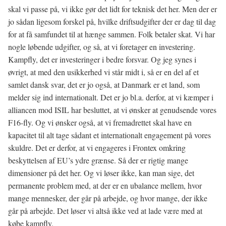
skal vi passe på, vi ikke gør det lidt for teknisk det her. Men der er
jo sådan ligesom forskel på, hvilke driftsudgifter der er dag til dag
for at få samfundet til at hænge sammen. Folk betaler skat. Vi har
nogle løbende udgifter, og så, at vi foretager en investering.
Kampfly, det er investeringer i bedre forsvar. Og jeg synes i
øvrigt, at med den usikkerhed vi står midt i, så er en del af et
samlet dansk svar, det er jo også, at Danmark er et land, som
melder sig ind internationalt. Det er jo bl.a. derfor, at vi kæmper i
alliancen mod ISIL har besluttet, at vi ønsker at genudsende vores
F16-fly. Og vi ønsker også, at vi fremadrettet skal have en
kapacitet til alt tage sådant et internationalt engagement på vores
skuldre. Det er derfor, at vi engageres i Frontex omkring
beskyttelsen af EU’s ydre grænse. Så der er rigtig mange
dimensioner på det her. Og vi løser ikke, kan man sige, det
permanente problem med, at der er en ubalance mellem, hvor
mange mennesker, der går på arbejde, og hvor mange, der ikke
går på arbejde. Det løser vi altså ikke ved at lade være med at
købe kampfly.