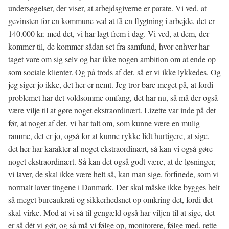
undersøgelser, der viser, at arbejdsgiverne er parate. Vi ved, at
gevinsten for en kommune ved at få en flygtning i arbejde, det er
140.000 kr. med det, vi har lagt frem i dag. Vi ved, at dem, der
kommer til, de kommer sådan set fra samfund, hvor enhver har
taget vare om sig selv og har ikke nogen ambition om at ende op
som sociale klienter. Og på trods af det, så er vi ikke lykkedes. Og
jeg siger jo ikke, det her er nemt. Jeg tror bare meget på, at fordi
problemet har det voldsomme omfang, det har nu, så må der også
være vilje til at gøre noget ekstraordinært. Lizette var inde på det
før, at noget af det, vi har talt om, som kunne være en mulig
ramme, det er jo, også for at kunne rykke lidt hurtigere, at sige,
det her har karakter af noget ekstraordinært, så kan vi også gøre
noget ekstraordinært. Så kan det også godt være, at de løsninger,
vi laver, de skal ikke være helt så, kan man sige, forfinede, som vi
normalt laver tingene i Danmark. Der skal måske ikke bygges helt
så meget bureaukrati og sikkerhedsnet op omkring det, fordi det
skal virke. Mod at vi så til gengæld også har viljen til at sige, det
er så dét vi gør, og så må vi følge op, monitorere, følge med, rette