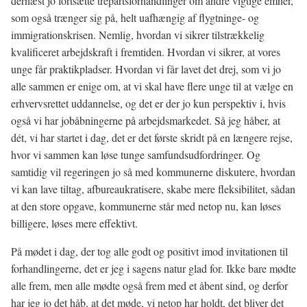
dernæst jo fortsætte trepartsforhandlinger om andre vigtige emner,
som også trænger sig på, helt uafhængig af flygtninge- og
immigrationskrisen. Nemlig, hvordan vi sikrer tilstrækkelig
kvalificeret arbejdskraft i fremtiden. Hvordan vi sikrer, at vores
unge får praktikpladser. Hvordan vi får lavet det drej, som vi jo
alle sammen er enige om, at vi skal have flere unge til at vælge en
erhvervsrettet uddannelse, og det er der jo kun perspektiv i, hvis
også vi har jobåbningerne på arbejdsmarkedet. Så jeg håber, at
dét, vi har startet i dag, det er det første skridt på en længere rejse,
hvor vi sammen kan løse tunge samfundsudfordringer. Og
samtidig vil regeringen jo så med kommunerne diskutere, hvordan
vi kan lave tiltag, afbureaukratisere, skabe mere fleksibilitet, sådan
at den store opgave, kommunerne står med netop nu, kan løses
billigere, løses mere effektivt.
På mødet i dag, der tog alle godt og positivt imod invitationen til
forhandlingerne, det er jeg i sagens natur glad for. Ikke bare mødte
alle frem, men alle mødte også frem med et åbent sind, og derfor
har jeg jo det håb, at det møde, vi netop har holdt, det bliver det