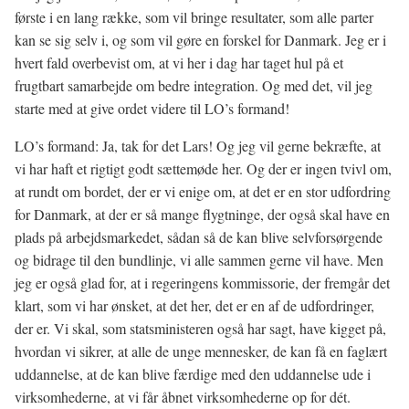
første i en lang række, som vil bringe resultater, som alle parter
kan se sig selv i, og som vil gøre en forskel for Danmark. Jeg er i
hvert fald overbevist om, at vi her i dag har taget hul på et
frugtbart samarbejde om bedre integration. Og med det, vil jeg
starte med at give ordet videre til LO’s formand!
LO’s formand: Ja, tak for det Lars! Og jeg vil gerne bekræfte, at
vi har haft et rigtigt godt sættemøde her. Og der er ingen tvivl om,
at rundt om bordet, der er vi enige om, at det er en stor udfordring
for Danmark, at der er så mange flygtninge, der også skal have en
plads på arbejdsmarkedet, sådan så de kan blive selvforsørgende
og bidrage til den bundlinje, vi alle sammen gerne vil have. Men
jeg er også glad for, at i regeringens kommissorie, der fremgår det
klart, som vi har ønsket, at det her, det er en af de udfordringer,
der er. Vi skal, som statsministeren også har sagt, have kigget på,
hvordan vi sikrer, at alle de unge mennesker, de kan få en faglært
uddannelse, at de kan blive færdige med den uddannelse ude i
virksomhederne, at vi får åbnet virksomhederne op for dét.