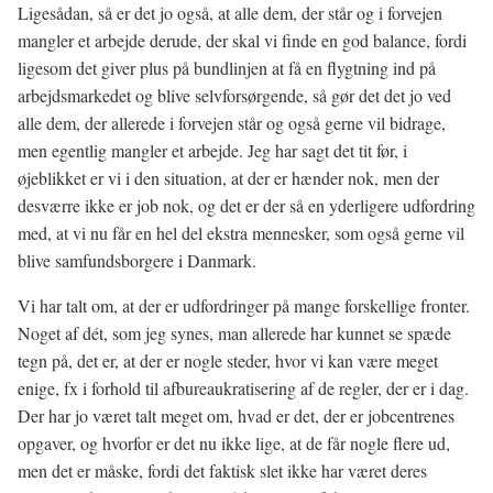
Ligesådan, så er det jo også, at alle dem, der står og i forvejen
mangler et arbejde derude, der skal vi finde en god balance, fordi
ligesom det giver plus på bundlinjen at få en flygtning ind på
arbejdsmarkedet og blive selvforsørgende, så gør det det jo ved
alle dem, der allerede i forvejen står og også gerne vil bidrage,
men egentlig mangler et arbejde. Jeg har sagt det tit før, i
øjeblikket er vi i den situation, at der er hænder nok, men der
desværre ikke er job nok, og det er der så en yderligere udfordring
med, at vi nu får en hel del ekstra mennesker, som også gerne vil
blive samfundsborgere i Danmark.
Vi har talt om, at der er udfordringer på mange forskellige fronter.
Noget af dét, som jeg synes, man allerede har kunnet se spæde
tegn på, det er, at der er nogle steder, hvor vi kan være meget
enige, fx i forhold til afbureaukratisering af de regler, der er i dag.
Der har jo været talt meget om, hvad er det, der er jobcentrenes
opgaver, og hvorfor er det nu ikke lige, at de får nogle flere ud,
men det er måske, fordi det faktisk slet ikke har været deres