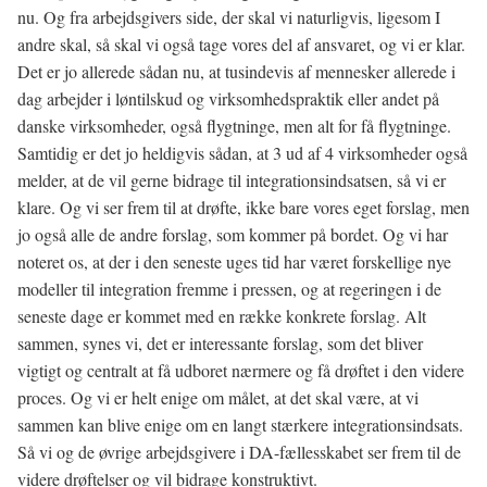
nu. Og fra arbejdsgivers side, der skal vi naturligvis, ligesom I
andre skal, så skal vi også tage vores del af ansvaret, og vi er klar.
Det er jo allerede sådan nu, at tusindevis af mennesker allerede i
dag arbejder i løntilskud og virksomhedspraktik eller andet på
danske virksomheder, også flygtninge, men alt for få flygtninge.
Samtidig er det jo heldigvis sådan, at 3 ud af 4 virksomheder også
melder, at de vil gerne bidrage til integrationsindsatsen, så vi er
klare. Og vi ser frem til at drøfte, ikke bare vores eget forslag, men
jo også alle de andre forslag, som kommer på bordet. Og vi har
noteret os, at der i den seneste uges tid har været forskellige nye
modeller til integration fremme i pressen, og at regeringen i de
seneste dage er kommet med en række konkrete forslag. Alt
sammen, synes vi, det er interessante forslag, som det bliver
vigtigt og centralt at få udboret nærmere og få drøftet i den videre
proces. Og vi er helt enige om målet, at det skal være, at vi
sammen kan blive enige om en langt stærkere integrationsindsats.
Så vi og de øvrige arbejdsgivere i DA-fællesskabet ser frem til de
videre drøftelser og vil bidrage konstruktivt.