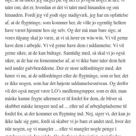
taler om, det er, hvordan er det vi taler med hinanden og om
hinanden. Fordi jeg vil godt sige stadigvæk, jeg har en opfattelse
af, at de flygtninge, som kommer her, de ville jo egentlig hellere
have været hjemme hos sig selv. Og der må man bare sige, at
vores tilgang skal jo være, at vi så laver en win-win. Vi vil gerne
have dem i arbejde. Vi vil gerne have dem i uddannelse. Vi vil
gerne sikre, at de kan bidrage. Samtidig med, så skal vi jo også
sikre, at de har en fornemmelse af, at vi ikke bare taler dem helt
ned under gulvbrædderne. Der er store udfordringer med, det
hører vi nu, at de udfordringer eller de flygtninge, som er her, det
er ikke nogen, som har det højeste uddannelsesniveau. Og derfor
vil det også meget være LO’s medlemsgrupper, som er dér, man
måske kunne frygte allermest er til fordel for dem, de bliver så
skubbet måske længere ned ad ... eller ud af arbejdspladserne til
fordel for, at der kommer en flygtning ind. Nej, siger vi, det kan jo
ikke lade sig gøre, fordi så skaber vi jo bare et andet sted, hvor der
står nogen, og vi mangler ... eller vi mangler nogle penge i