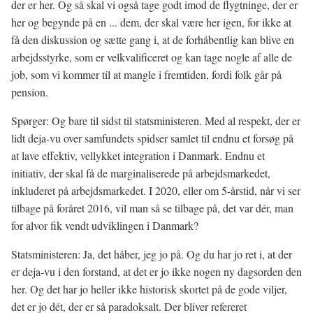
der er her. Og så skal vi også tage godt imod de flygtninge, der er
her og begynde på en ... dem, der skal være her igen, for ikke at
få den diskussion og sætte gang i, at de forhåbentlig kan blive en
arbejdsstyrke, som er velkvalificeret og kan tage nogle af alle de
job, som vi kommer til at mangle i fremtiden, fordi folk går på
pension.
Spørger: Og bare til sidst til statsministeren. Med al respekt, der er
lidt deja-vu over samfundets spidser samlet til endnu et forsøg på
at lave effektiv, vellykket integration i Danmark. Endnu et
initiativ, der skal få de marginaliserede på arbejdsmarkedet,
inkluderet på arbejdsmarkedet. I 2020, eller om 5-årstid, når vi ser
tilbage på foråret 2016, vil man så se tilbage på, det var dér, man
for alvor fik vendt udviklingen i Danmark?
Statsministeren: Ja, det håber, jeg jo på. Og du har jo ret i, at der
er deja-vu i den forstand, at det er jo ikke nogen ny dagsorden den
her. Og det har jo heller ikke historisk skortet på de gode viljer,
det er jo dét, der er så paradoksalt. Der bliver refereret