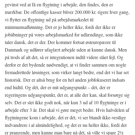
gevinst ved at få en flygtning i arbejde, den findes, den er
mærkbar. De offentlige kasser bliver 200.000 kr. rigere hver gang,
vi flytter en flygtning ud på arbejdsmarkedet til
minimumsaflønning. Det er jo heller ikke, fordi der ikke er
jobåbninger på vores arbejdsmarked for udlændinge, som ikke
taler dansk, det er der. Der kommer fortsat østeuropæere til
Danmark og udfører ufaglært arbejde uden at kunne dansk. Men
på trods af alt det, så er integrationen indtil videre slået fejl. Og
derfor er det bydende nødvendigt, at vi finder sammen om nogle
fremadrettede løsninger, som virker langt bedre, end det vi har set
historisk. Der er altså brug for en hel anden jobfokuseret indsats
end hidtil. Og dét, der er mit udgangspunkt – dét, der er
regeringens udgangspunkt, det er, at alle der kan, skal forsørge sig
selv. Det er slet ikke godt nok, når kun 3 ud af 10 flygtninge er i
arbejde efter 3 år. Det skal vi gøre meget bedre. Hvis halvdelen af
flygtningene kom i arbejde, det er dét, vi ser blandt ikke-vestlige
indvandrere i al almindelighed, og det er nu heller ikke, fordi det
er prangende, men kunne man bare nå dét, så ville vi spare 21⁄2