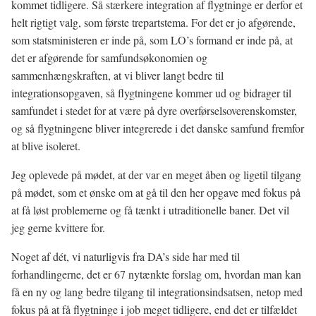
kommet tidligere. Så stærkere integration af flygtninge er derfor et
helt rigtigt valg, som første trepartstema. For det er jo afgørende,
som statsministeren er inde på, som LO’s formand er inde på, at
det er afgørende for samfundsøkonomien og
sammenhængskraften, at vi bliver langt bedre til
integrationsopgaven, så flygtningene kommer ud og bidrager til
samfundet i stedet for at være på dyre overførselsoverenskomster,
og så flygtningene bliver integrerede i det danske samfund fremfor
at blive isoleret.
Jeg oplevede på mødet, at der var en meget åben og ligetil tilgang
på mødet, som et ønske om at gå til den her opgave med fokus på
at få løst problemerne og få tænkt i utraditionelle baner. Det vil
jeg gerne kvittere for.
Noget af dét, vi naturligvis fra DA’s side har med til
forhandlingerne, det er 67 nytænkte forslag om, hvordan man kan
få en ny og lang bedre tilgang til integrationsindsatsen, netop med
fokus på at få flygtninge i job meget tidligere, end det er tilfældet