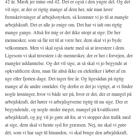
42 år. Mærk jer mine ord 42. Det er også i den yngre del. Og det
vil sige, at der er rigtig mange af dem her, når man laver
fremskrivninger af arbejdsstyrken, så kommer vi jo til at mangle
arbejdskraft. Det er alle jo enige om. Det har vi talt om rigtig
mange gange. Altså for mig er det ikke utopi at sige: De her
mennesker, som så får ret til at være her, dem skal vi jo byde
velkommen. Men vi skal også starte med så at investere i dem.
Ligesom vi skal investere i de mennesker, der er her i forvejen, der
mangler uddannelse. Og det vil sige, at så skal vi jo begynde at
opkvalificere dem, man får altså ikke en elektriker i løbet af en
uge eller fjorten dage. Det tager fire år. Og ligesådan på rigtig
mange af de andre områder. Og derfor er det jo vigtigt, at vi finder
nogle løsninger, hvor vi både ser på, hvor er det, der er mangel på
arbejdskraft, det hører vi arbejdsgiverne rigtig tit nu sige. Der er
begyndende, og nogle steder meget, mangel på kvalificeret
arbejdskraft, og jeg vil jo gøre alt for, at vi stopper den trafik med
at sige, dem skal vi hente syd for grænsen. Nej, nu skal vi gøre
dét, som vi har sagt til hinanden, vi skal bruge den arbejdskraft,