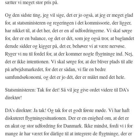
sætter vi meget stor pris på.
Og den sidste ting, jeg vil sige, det er jo også, at jeg er meget glad
for, at statsministeren og regeringen i det kommissorie, der ligger,
har nikket til, at det her, det er en af udfordringerne. Vi skal sørge
for, der er en balance, og det er dét, som jeg også tror, at baglandet
derude sidder og kigger på, det er, behøver vi at være nervøse.
Ryger vi nu til fordel for, at der kommer nogle flygtninge ind. Nej,
det er ikke intentionen. Vi skal sørge for, at der bliver plads til alle
på arbejdsmarkedet, for det er sådan, vi får en bedre
samfundsøkonomi, og det er jo dét, der er målet med det hele.
Statsministeren: Tak for det! Så vil jeg give ordet videre til DA’s
direktør!
DA’s direktør: Ja tak! Og tak for et godt første møde. Vi har haft
diskuteret flygtningesituationen. Der er en enighed om, at det er
en akut og stor udfordring for Danmark. Ikke mindst, fordi vi i for
mange år har været for dårlige til at integrere de flygtninge, der er