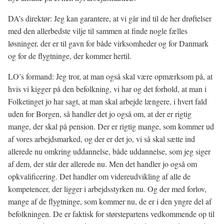
DA’s direktør: Jeg kan garantere, at vi går ind til de her drøftelser
med den allerbedste vilje til sammen at finde nogle fælles
løsninger, der er til gavn for både virksomheder og for Danmark
og for de flygtninge, der kommer hertil.
LO’s formand: Jeg tror, at man også skal være opmærksom på, at
hvis vi kigger på den befolkning, vi har og det forhold, at man i
Folketinget jo har sagt, at man skal arbejde længere, i hvert fald
uden for Borgen, så handler det jo også om, at der er rigtig
mange, der skal på pension. Der er rigtig mange, som kommer ud
af vores arbejdsmarked, og der er det jo, vi så skal sætte ind
allerede nu omkring uddannelse, både uddannelse, som jeg siger
af dem, der står der allerede nu. Men det handler jo også om
opkvalificering. Det handler om videreudvikling af alle de
kompetencer, der ligger i arbejdsstyrken nu. Og der med forlov,
mange af de flygtninge, som kommer nu, de er i den yngre del af
befolkningen. De er faktisk for størstepartens vedkommende op til