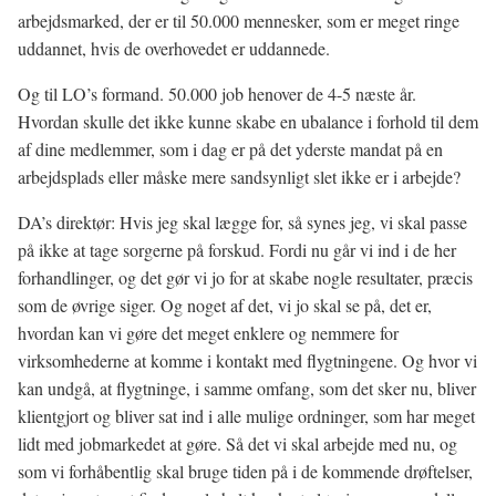
arbejdsmarked, der er til 50.000 mennesker, som er meget ringe
uddannet, hvis de overhovedet er uddannede.
Og til LO’s formand. 50.000 job henover de 4-5 næste år.
Hvordan skulle det ikke kunne skabe en ubalance i forhold til dem
af dine medlemmer, som i dag er på det yderste mandat på en
arbejdsplads eller måske mere sandsynligt slet ikke er i arbejde?
DA’s direktør: Hvis jeg skal lægge for, så synes jeg, vi skal passe
på ikke at tage sorgerne på forskud. Fordi nu går vi ind i de her
forhandlinger, og det gør vi jo for at skabe nogle resultater, præcis
som de øvrige siger. Og noget af det, vi jo skal se på, det er,
hvordan kan vi gøre det meget enklere og nemmere for
virksomhederne at komme i kontakt med flygtningene. Og hvor vi
kan undgå, at flygtninge, i samme omfang, som det sker nu, bliver
klientgjort og bliver sat ind i alle mulige ordninger, som har meget
lidt med jobmarkedet at gøre. Så det vi skal arbejde med nu, og
som vi forhåbentlig skal bruge tiden på i de kommende drøftelser,