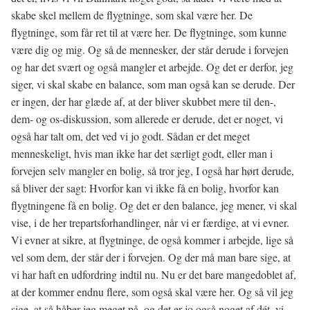
skabe skel mellem de flygtninge, som skal være her. De
flygtninge, som får ret til at være her. De flygtninge, som kunne
være dig og mig. Og så de mennesker, der står derude i forvejen
og har det svært og også mangler et arbejde. Og det er derfor, jeg
siger, vi skal skabe en balance, som man også kan se derude. Der
er ingen, der har glæde af, at der bliver skubbet mere til den-,
dem- og os-diskussion, som allerede er derude, det er noget, vi
også har talt om, det ved vi jo godt. Sådan er det meget
menneskeligt, hvis man ikke har det særligt godt, eller man i
forvejen selv mangler en bolig, så tror jeg, I også har hørt derude,
så bliver der sagt: Hvorfor kan vi ikke få en bolig, hvorfor kan
flygtningene få en bolig. Og det er den balance, jeg mener, vi skal
vise, i de her trepartsforhandlinger, når vi er færdige, at vi evner.
Vi evner at sikre, at flygtninge, de også kommer i arbejde, lige så
vel som dem, der står der i forvejen. Og der må man bare sige, at
vi har haft en udfordring indtil nu. Nu er det bare mangedoblet af,
at der kommer endnu flere, som også skal være her. Og så vil jeg
sige, at så håber jeg meget på, og det er jo også noget af dét, vi