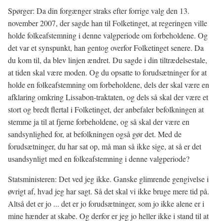
Spørger: Da din forgænger straks efter forrige valg den 13.
november 2007, der sagde han til Folketinget, at regeringen ville
holde folkeafstemning i denne valgperiode om forbeholdene. Og
det var et synspunkt, han gentog overfor Folketinget senere. Da
du kom til, da blev linjen ændret. Du sagde i din tiltrædelsestale,
at tiden skal være moden. Og du opsatte to forudsætninger for at
holde en folkeafstemning om forbeholdene, dels der skal være en
afklaring omkring Lissabon-traktaten, og dels så skal der være et
stort og bredt flertal i Folketinget, der anbefaler befolkningen at
stemme ja til at fjerne forbeholdene, og så skal der være en
sandsynlighed for, at befolkningen også gør det. Med de
forudsætninger, du har sat op, må man så ikke sige, at så er det
usandsynligt med en folkeafstemning i denne valgperiode?
Statsministeren: Det ved jeg ikke. Ganske glimrende gengivelse i
øvrigt af, hvad jeg har sagt. Så det skal vi ikke bruge mere tid på.
Altså det er jo ... det er jo forudsætninger, som jo ikke alene er i
mine hænder at skabe. Og derfor er jeg jo heller ikke i stand til at