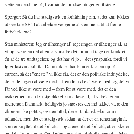
sætte en deadline på, hvornår de forudsætninger er til stede.
Spørger: Så du har stadigvæk en forhåbning om, at det kan lykkes
at overtale SF til at anbefale vælgerne at stemme ja til at fjerne
forbeholdene?
Statsministeren: Jeg er tilhænger af, regeringen er tilhænger af, at
vi bør være en del af euro-samarbejdet for nu at tage det konkret,
én af de tre undtagelser, og det har vi jo ... det synspunkt, fordi vi
fører fastkurspolitik i Danmark, vi har bundet kronen op på
euroen, så det ”eneste” vi ikke får, det er den politiske indflydelse,
der ville ligge i at være med – frem for ikke at være med, og det vi
får ved ikke at være med – frem for at være med, det er den
usikkerhed, man fx i øjeblikket kan aflæse af, at vi betaler en
merrente i Danmark, heldigvis jo snævres det ind takket være den
økonomiske politik, og den tillid, der er til dansk økonomi i
udlandet, men det er stadigvæk sådan, at der er en rentemarginal,
som er knyttet til det forhold – og alene til det forhold, at vi ikke er
en del af eurozonen. Og derfor synes jeg, vi skulle være det. Men