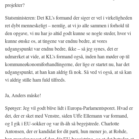
projekter?
Statsministeren: Det KL’s formand der siger er vel i virkeligheden
ret dybt menneskeligt – nemlig, at vi jo alle sammen i forhold til
den opgave, vi nu har jo altid godt kunne se nogle steder, hvor vi
kunne ønske os, at tingene var endnu bedre, at vores
udgangspunkt var endnu bedre, ikke – så jeg synes, det er
udmærket at vide, at KL’s formand også, inden han møder op til
kommuneøkonomiforhandlingerne, der lige er startet nu, har det
udgangspunkt, at han kan aldrig få nok. Så ved vi også, at så kan
vi aldrig stille ham fuld tilfreds.
Ja, Anders måske!
Spørger: Jeg vil godt blive lidt i Europa-Parlamentsporet. Hvad er
det, der er sket med Venstre, siden Uffe Ellemann var formand,
og I gik i EU-sokker og var ih-åh så begejstrede. Charlotte
Antonsen, der er kandidat for dit parti, hun mener jo, at Rohde,
han mangler noget af den dér EU-begejstring, og at det betyder, at