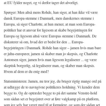
at EU fylder noget, og vi derfor tager det alvorligt.
Spørger: Men altså mens Rohde, han siger, at han ikke vil være
dansk Europa-stemme i Danmark, men danskernes stemme i
Europa, så siger Charlotte, at hun mener, at man som Europa-
politiker har et ansvar for ligesom at skabe begejstringen for
Europa og ligesom altså være Europas stemme i Danmark. De
diskuterer så om, hvad der er bedst for den ... Europa-
begejstringen i Danmark. Rohde han siger – jamen hvis man bare
er juhu-europæer, jamen så skaber man jo skepsis, og Charlotte
Antonsen siger, jamen hvis man ligesom legaliserer ... og være
skeptisk borgerlig, så legaliserer man, og skaber man skepsis.
Hvem af dem er du enig med?
Statsministeren: Jamen, nu tror jeg, du bruger rigtig mange ord på
at udlægge de to navngivne politikeres holdning. Vi kender dem
begge to. Og de optræder begge to på det samme Venstre-hold
som sådan set er begejstret over at føre valgkamp på en platform,
som jeg selv har været med til at formulere, og som der sådan set