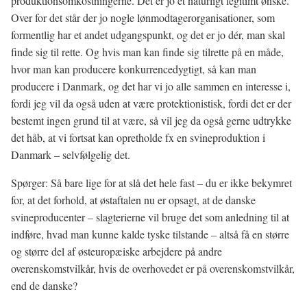
produktionsomkostningerne. Det er jo et naturligt legitimt ønske.
Over for det står der jo nogle lønmodtagerorganisationer, som
formentlig har et andet udgangspunkt, og det er jo dér, man skal
finde sig til rette. Og hvis man kan finde sig tilrette på en måde,
hvor man kan producere konkurrencedygtigt, så kan man
producere i Danmark, og det har vi jo alle sammen en interesse i,
fordi jeg vil da også uden at være protektionistisk, fordi det er der
bestemt ingen grund til at være, så vil jeg da også gerne udtrykke
det håb, at vi fortsat kan opretholde fx en svineproduktion i
Danmark – selvfølgelig det.
Spørger: Så bare lige for at slå det hele fast – du er ikke bekymret
for, at det forhold, at østaftalen nu er opsagt, at de danske
svineproducenter – slagterierne vil bruge det som anledning til at
indføre, hvad man kunne kalde tyske tilstande – altså få en større
og større del af østeuropæiske arbejdere på andre
overenskomstvilkår, hvis de overhovedet er på overenskomstvilkår,
end de danske?