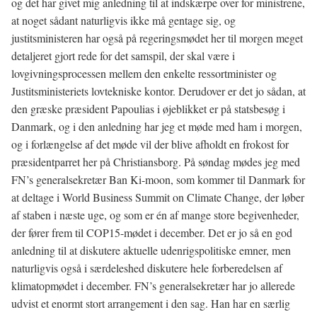
og det har givet mig anledning til at indskærpe over for ministrene,
at noget sådant naturligvis ikke må gentage sig, og
justitsministeren har også på regeringsmødet her til morgen meget
detaljeret gjort rede for det samspil, der skal være i
lovgivningsprocessen mellem den enkelte ressortminister og
Justitsministeriets lovtekniske kontor. Derudover er det jo sådan, at
den græske præsident Papoulias i øjeblikket er på statsbesøg i
Danmark, og i den anledning har jeg et møde med ham i morgen,
og i forlængelse af det møde vil der blive afholdt en frokost for
præsidentparret her på Christiansborg. På søndag mødes jeg med
FN’s generalsekretær Ban Ki-moon, som kommer til Danmark for
at deltage i World Business Summit on Climate Change, der løber
af staben i næste uge, og som er én af mange store begivenheder,
der fører frem til COP15-mødet i december. Det er jo så en god
anledning til at diskutere aktuelle udenrigspolitiske emner, men
naturligvis også i særdeleshed diskutere hele forberedelsen af
klimatopmødet i december. FN’s generalsekretær har jo allerede
udvist et enormt stort arrangement i den sag. Han har en særlig