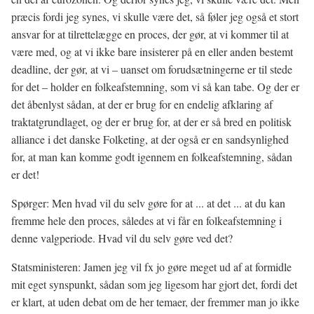
præcis fordi jeg synes, vi skulle være det, så føler jeg også et stort
ansvar for at tilrettelægge en proces, der gør, at vi kommer til at
være med, og at vi ikke bare insisterer på en eller anden bestemt
deadline, der gør, at vi – uanset om forudsætningerne er til stede
for det – holder en folkeafstemning, som vi så kan tabe. Og der er
det åbenlyst sådan, at der er brug for en endelig afklaring af
traktatgrundlaget, og der er brug for, at der er så bred en politisk
alliance i det danske Folketing, at der også er en sandsynlighed
for, at man kan komme godt igennem en folkeafstemning, sådan
er det!
Spørger: Men hvad vil du selv gøre for at ... at det ... at du kan
fremme hele den proces, således at vi får en folkeafstemning i
denne valgperiode. Hvad vil du selv gøre ved det?
Statsministeren: Jamen jeg vil fx jo gøre meget ud af at formidle
mit eget synspunkt, sådan som jeg ligesom har gjort det, fordi det
er klart, at uden debat om de her temaer, der fremmer man jo ikke