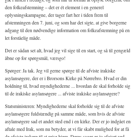
den folkeafstemning – det er ét element i en generel
oplysningskampagne, der tager fart her i tiden frem til
afstemningen den 7. juni, og som har det sigte, at give borgerne
adgang til den nødvendige information om folkeafstemning på en
let forståelig måde.
Det er sådan set alt, hvad jeg vil sige til en start, og så til gengæld
åbne op for spørgsmål, værsgo!
Spørger: Ja tak. Jeg vil gerne spørge til de afviste irakiske
asylansøgere, der er i Brorsons Kirke på Nørrebro. Hvad er din
holdning til, hvad myndighederne ... hvordan de skal forholde sig
til de irakiske asylansøgere ... afviste irakiske asylansøgere?
Statsministeren: Myndighederne skal forholde sig til de afviste
asylansøgere fuldstændig på samme måde, som hvis de afviste
asylansøgere sad et andet sted end i en kirke. Der er jo indgået en
aftale med Irak, som nu betyder, at vi får skabt mulighed for at få
de afviste irakere til at rejse hjem. Deres sager er jo afgjort ved