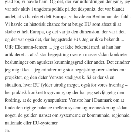
glad for, vi havde ham. Og det, der var udfordringen dengang, jeg
var selv aktiv i ungdomspolitik på det tidspunkt, det var blandt
andet, at vi havde et delt Europa, vi havde en Berlinmur, der faldt.
Vi havde en historisk chance for at bruge EU som afsæt til at
skabe et helt Europa, og det var jo den dimension, der var i det,
og det var også det, der begejstrede EU. Jeg er ikke bekendt ...
Uffe Ellemann-Jensen ... jeg er ikke bekendt med, at han har
artikuleret ... altså stor begejstring over en masse sådan konkrete
beslutninger om agurkers krumningsgrad eller andet. Det erindrer
jeg mig ikke ... jeg erindrer mig stor begejstring over storheden i
projektet, og den deler Venstre stadigvæk. Så er der så en
situation, hvor EU fylder utrolig meget, også for vores hverdag –
hel praktisk konkret lovgivning, og der har jeg selvfølgelig den
fordring, at de gode synspunkter, Venstre har i Danmark om at
finde den rigtige balance mellem system og mennesker og sådan
noget, de gælder, uanset om systemerne er kommunale, regionale,
nationale eller EU-systemer.
Ja.