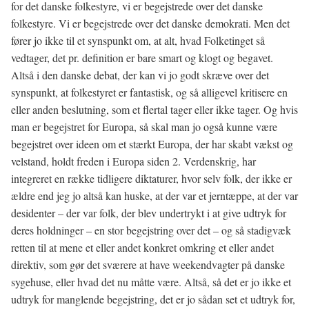
for det danske folkestyre, vi er begejstrede over det danske
folkestyre. Vi er begejstrede over det danske demokrati. Men det
fører jo ikke til et synspunkt om, at alt, hvad Folketinget så
vedtager, det pr. definition er bare smart og klogt og begavet.
Altså i den danske debat, der kan vi jo godt skræve over det
synspunkt, at folkestyret er fantastisk, og så alligevel kritisere en
eller anden beslutning, som et flertal tager eller ikke tager. Og hvis
man er begejstret for Europa, så skal man jo også kunne være
begejstret over ideen om et stærkt Europa, der har skabt vækst og
velstand, holdt freden i Europa siden 2. Verdenskrig, har
integreret en række tidligere diktaturer, hvor selv folk, der ikke er
ældre end jeg jo altså kan huske, at der var et jerntæppe, at der var
desidenter – der var folk, der blev undertrykt i at give udtryk for
deres holdninger – en stor begejstring over det – og så stadigvæk
retten til at mene et eller andet konkret omkring et eller andet
direktiv, som gør det sværere at have weekendvagter på danske
sygehuse, eller hvad det nu måtte være. Altså, så det er jo ikke et
udtryk for manglende begejstring, det er jo sådan set et udtryk for,