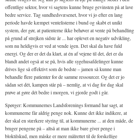
offentlige sektor, hvor vi sagtens kunne bruge gevinsten på at lave
bedre service. Tag sundhedsvæsenet, hvor vi jo efter en lang
periode havde kæmpet ventelisterne i bund og skabt et unikt
system, der gør, at patienterne ikke behøver at vente på behandling
på grund af strejken sidste år ... har oplevet en negativ udvikling,
som nu heldigvis er ved at vende igen. Det skal da have fuld
energi. Og der er det da klart, at én af vejene til det, det er da
blandt andet også at se på, hvis alle sygehusafdelinger kunne
drives lige så effektivt som de bedste – jamen så kunne man
behandle flere patienter for de samme ressourcer. Og det er jo
sådan set dét, kampen står på – nemlig, at vi dag for dag skal
prøve at gøre dét bedre i morgen, vi gjorde godt i går.
Spørger: Kommunernes Landsforenings formand har sagt, at
kommunerne får aldrig penge nok. Kunne det ikke indikere, at
der skal en stærkere styring til, at kommunerne ... at den måde, de
bruger pengene på – altså at man ikke bare giver penge i
bloktilskud, men måske er mere målrettet til de forskellige