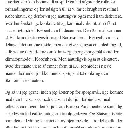
autoritet, der kan komme til at spille en hel afgørende rolle for
forhandlingerne og for udsigten til, at vi får et brugbart resultat i
København, og derfor vil jeg naturligvis også med ham diskutere,
hvordan forskellige konkrete tiltag kan medvirke til, at vi får et
succesrigt møde i København til december. Den 25. maj kommer
så EU-kommissionens formand Barroso her til København – skal
deltage i det samme møde, men det giver så også en anledning til,
at fortsætte drøftelserne om klima- og energispørgsmål forud for
klimatopmødet i København. Men naturligvis også at diskutere,
hvad der måtte være af emner frem til EU-topmødet i næste
måned, herunder jo ikke mindst spørgsmålet omkring den
økonomiske situation.
Og så vil jeg gerne, inden jeg åbner op for spørgsmål, lige komme
med den lille servicemeddelelse, at der jo i forbindelse med
folkeafstemningen den 7. juni om Europa-Parlamentet jo samtidig
afvikles en folkeafstemning om tronfølgeloven. Og Statsministeriet
har i den anledning lanceret en ny hjemmeside – tronfølge.dk, der
gik i luften i fredags, og som har til formål at oplyse borgerne om