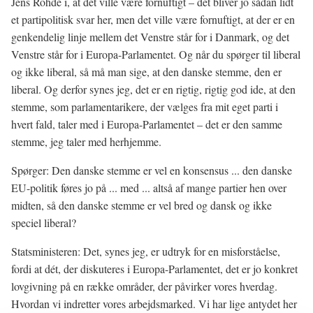
Jens Rohde i, at det ville være fornuftigt – det bliver jo sådan lidt
et partipolitisk svar her, men det ville være fornuftigt, at der er en
genkendelig linje mellem det Venstre står for i Danmark, og det
Venstre står for i Europa-Parlamentet. Og når du spørger til liberal
og ikke liberal, så må man sige, at den danske stemme, den er
liberal. Og derfor synes jeg, det er en rigtig, rigtig god ide, at den
stemme, som parlamentarikere, der vælges fra mit eget parti i
hvert fald, taler med i Europa-Parlamentet – det er den samme
stemme, jeg taler med herhjemme.
Spørger: Den danske stemme er vel en konsensus ... den danske
EU-politik føres jo på ... med ... altså af mange partier hen over
midten, så den danske stemme er vel bred og dansk og ikke
speciel liberal?
Statsministeren: Det, synes jeg, er udtryk for en misforståelse,
fordi at dét, der diskuteres i Europa-Parlamentet, det er jo konkret
lovgivning på en række områder, der påvirker vores hverdag.
Hvordan vi indretter vores arbejdsmarked. Vi har lige antydet her