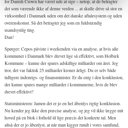
for Danish Crown har været ude at sige – netop, at de betragter
det som værende ikke af denne verden ... at skulle drive så stor en
virksomhed i Danmark uden om det danske aftalesystem og uden
overenskomst. Så det betragter jeg som en fuldstændig
usandsynlig ting.
Dan!
Spørger: Cepos påviste i weekenden via en analyse, at hvis alle
kommuner i Danmark blev drevet lige så effektivt, som Holbæk
Kommune – kunne der spares adskillige milliarder om året. Jeg
tror, det var faktisk 25 milliarder kroner årligt. Du er selv både
tidligere indenrigs- og finansminister. Er du enig i den konklusion,
der kunne spares mange milliarder i kommunerne, hvis de blev
drevet effektivt?
Statsministeren: Jamen det er jo en hel åbenlys rigtig konklusion.
Nu kender jeg ikke den præcise analyse, og jeg vil ikke lægge mit
hoved på en blok i forhold til lige præcis det konkrete tal. Men
altså der er jo åbenlyst, at når man kigger rundt i vores samfund,