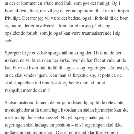
at der er kommet en aftale med Irak, som gør det muligt. Og i
lyset af den aftale, der vil jeg da gerne opfordre til, at man udrejser
frivilligt. Det tror jeg vil være det bedste, også i forhold til de børn
og andre, der er involveret – frem for et forsøg på et langt
opslidende forløb, som jo også kan være traumatiserende i sig
selv.
Spørger: Lige et sidste spørgsmål omkring det. Hvis nu de her
irakere, de vil blive i den her kirke, hvor de har fået at vide, at de
kan blive – i hvert fald indtil til august – og regeringen står fast på,
at de skal sendes hjem. Kan man så forestille sig, at politiet, de
skal simpelthen ind rent fysisk og hente dem ud for at
tvangshjemsende dem.?
Statsministeren: Jamen, det er jo fuldstændig op til de relevante
myndigheder at få tilrettelagt, hvordan en sådan hjemrejse kan ske
mest muligt hensigtsmæssigt. Nu går spørgsmålet på, at
regeringen skal indtage en position – altså regeringen skal ikke
indtage nogen ny position. Der er en meget klar lovgivning i