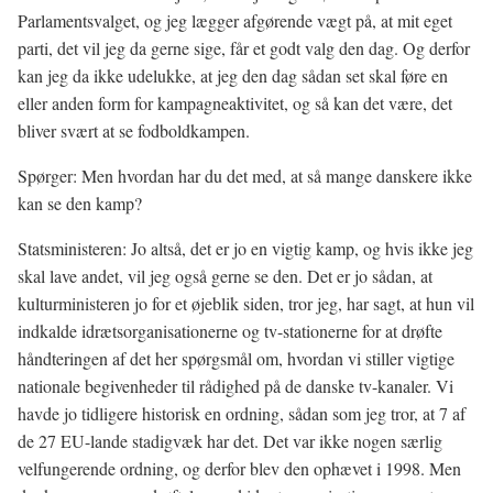
Parlamentsvalget, og jeg lægger afgørende vægt på, at mit eget
parti, det vil jeg da gerne sige, får et godt valg den dag. Og derfor
kan jeg da ikke udelukke, at jeg den dag sådan set skal føre en
eller anden form for kampagneaktivitet, og så kan det være, det
bliver svært at se fodboldkampen.
Spørger: Men hvordan har du det med, at så mange danskere ikke
kan se den kamp?
Statsministeren: Jo altså, det er jo en vigtig kamp, og hvis ikke jeg
skal lave andet, vil jeg også gerne se den. Det er jo sådan, at
kulturministeren jo for et øjeblik siden, tror jeg, har sagt, at hun vil
indkalde idrætsorganisationerne og tv-stationerne for at drøfte
håndteringen af det her spørgsmål om, hvordan vi stiller vigtige
nationale begivenheder til rådighed på de danske tv-kanaler. Vi
havde jo tidligere historisk en ordning, sådan som jeg tror, at 7 af
de 27 EU-lande stadigvæk har det. Det var ikke nogen særlig
velfungerende ordning, og derfor blev den ophævet i 1998. Men