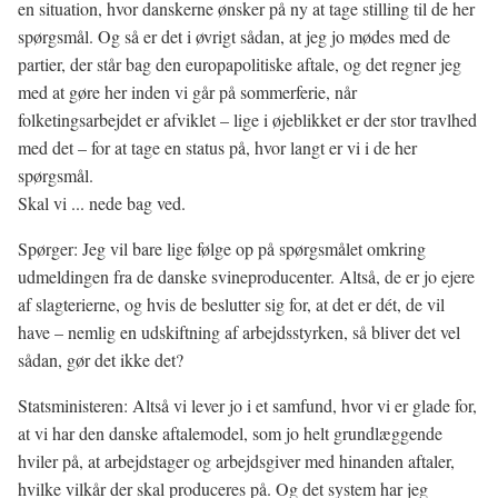
en situation, hvor danskerne ønsker på ny at tage stilling til de her
spørgsmål. Og så er det i øvrigt sådan, at jeg jo mødes med de
partier, der står bag den europapolitiske aftale, og det regner jeg
med at gøre her inden vi går på sommerferie, når
folketingsarbejdet er afviklet – lige i øjeblikket er der stor travlhed
med det – for at tage en status på, hvor langt er vi i de her
spørgsmål.
Skal vi ... nede bag ved.
Spørger: Jeg vil bare lige følge op på spørgsmålet omkring
udmeldingen fra de danske svineproducenter. Altså, de er jo ejere
af slagterierne, og hvis de beslutter sig for, at det er dét, de vil
have – nemlig en udskiftning af arbejdsstyrken, så bliver det vel
sådan, gør det ikke det?
Statsministeren: Altså vi lever jo i et samfund, hvor vi er glade for,
at vi har den danske aftalemodel, som jo helt grundlæggende
hviler på, at arbejdstager og arbejdsgiver med hinanden aftaler,
hvilke vilkår der skal produceres på. Og det system har jeg