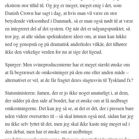
ekstrem stor tillid til. Og jeg er meget, meget enig i det, som
Danish Crown har sagt i dag, at hvis man vil være en stor
betydende virksomhed i Danmark, så er man også nødt til at være
en integreret del af det system. Og når det er udgangspunktet, så
tror jeg, at alle sådan spektakulære ideer om, at man kan lukke
ned og genopstå og på dramatisk anderledes vilkår, det tilhører
ikke den virkelige verden for nu at sige det ligeud.
Spørger: Men svineproducenterne har et meget stærkt ønske om
at få begrænset de omkostninger på den ene eller anden måde –
alternativet er vel, at de får fragtet deres slagtesvin til Tyskland fx?
Statsministeren: Jamen, der er jo ikke noget unaturligt i, at dem,
der sidder på den side af bordet, har et ønske om at få nedbragt
omkostningerne. Det kan jeg så se, at det er dét, der i pressen bare
uden videre oversættes til – så skal lønnen også ned, sådan har jeg
nu ikke selv lyttet til det, men jeg skal ikke kaste mig meget ud i
den debat, men har et ønske om at nedbringe