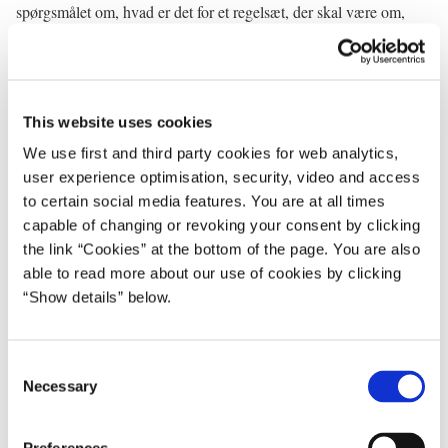
spørgsmålet om, hvad er det for et regelsæt, der skal være om,
hvilke programmer man skal se i tv og sådan noget, og der lægger
jeg da vægt på, at nogen af de værdier, der kendetegner det åbne
danske, fleksible samfund, de også kæmpes i Europa-Parlamentet,
så jeg er sådan set meget tilfreds med, at lige præcis mit eget partis
This website uses cookies
spidskandidat meget klart har sagt til danskerne, at en stemme på
We use first and third party cookies for web analytics,
Venstre i den her situation i parlamentet, det er sådan set en
user experience optimisation, security, video and access
stemme, man får det samme for, som hvis man stemte på Venstre i
to certain social media features. You are at all times
Folketinget.
capable of changing or revoking your consent by clicking
the link “Cookies” at the bottom of the page. You are also
Spørger: Er Venstre blevet mere EU-skeptisk – mere EU-kritisk,
able to read more about our use of cookies by clicking
hvis man sådan ser det over det sidste årti, og hvordan vil du selv
“Show details” below.
... hvor vil du selv trække partiet hen i det spørgsmål?
Statsministeren: Vi er et Europa-venligt parti. EU er den vigtigste
C
politiske ramme ved siden af Folketinget ingen tvivl om det. Der
Necessary
o
knytter sig ufattelig mange værdier til den udvikling, der har
n
været i Europa med et ... et ... udviklingen af et unikt marked,
s
hvor vi har fri bevægelighed for varer og tjenesteydelser og