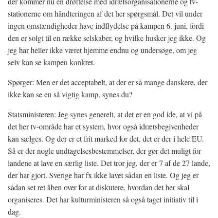
der kommer nu en drøftelse med idrætsorganisationerne og tv-
stationerne om håndteringen af det her spørgsmål. Det vil under
ingen omstændigheder have indflydelse på kampen 6. juni, fordi
den er solgt til en række selskaber, og hvilke husker jeg ikke. Og
jeg har heller ikke været hjemme endnu og undersøge, om jeg
selv kan se kampen konkret.
Spørger: Men er det acceptabelt, at der er så mange danskere, der
ikke kan se en så vigtig kamp, synes du?
Statsministeren: Jeg synes generelt, at det er en god ide, at vi på
det her tv-område har et system, hvor også idrætsbegivenheder
kan sælges. Og der er et frit marked for det, det er der i hele EU.
Så er der nogle undtagelsesbestemmelser, der gør det muligt for
landene at lave en særlig liste. Det tror jeg, der er 7 af de 27 lande,
der har gjort. Sverige har fx ikke lavet sådan en liste. Og jeg er
sådan set ret åben over for at diskutere, hvordan det her skal
organiseres. Det har kulturministeren så også taget initiativ til i
dag.