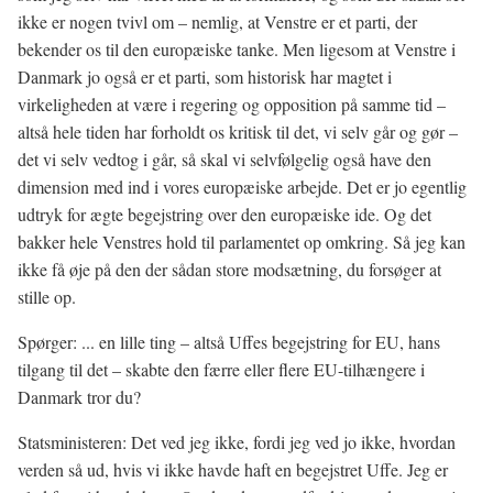
ikke er nogen tvivl om – nemlig, at Venstre er et parti, der
bekender os til den europæiske tanke. Men ligesom at Venstre i
Danmark jo også er et parti, som historisk har magtet i
virkeligheden at være i regering og opposition på samme tid –
altså hele tiden har forholdt os kritisk til det, vi selv går og gør –
det vi selv vedtog i går, så skal vi selvfølgelig også have den
dimension med ind i vores europæiske arbejde. Det er jo egentlig
udtryk for ægte begejstring over den europæiske ide. Og det
bakker hele Venstres hold til parlamentet op omkring. Så jeg kan
ikke få øje på den der sådan store modsætning, du forsøger at
stille op.
Spørger: ... en lille ting – altså Uffes begejstring for EU, hans
tilgang til det – skabte den færre eller flere EU-tilhængere i
Danmark tror du?
Statsministeren: Det ved jeg ikke, fordi jeg ved jo ikke, hvordan
verden så ud, hvis vi ikke havde haft en begejstret Uffe. Jeg er