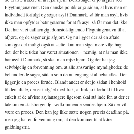
Flygtningenævnet. Den danske politik er jo sådan, at hvis man er
individuelt forfulgt og søger asyl i Danmark, så får man asyl, hvis
ikke man opfylder betingelserne for at få asyl, så får man det ikke.
Det har vi et uafhængigt domstolslignende Flygtningenævn til at
afgøre, og de sager er jo afgjort. Og nu ligger der så en aftale,
som gør det muligt også at sætte, kan man sige, mere vilje bag
det, der hele tiden har været situationen – nemlig, at når man ikke
har asyl i Danmark, så skal man rejse hjem. Og der har jeg
selvfølgelig en forventning om, at alle ansvarlige myndigheder, de
behandler de sager, sådan som de nu engang skal behandles. Der
ligger jo en proces forude. Blandt andet er det jo sådan i henhold
til den aftale, der er indgået med Irak, at Irak jo i forhold til hver
enkelt af de afviste asylansøgere ligesom skal stå inde for, at der er
tale om en statsborger, før vedkommende sendes hjem. Så der vil
være en proces. Den kan jeg ikke sætte nogen præcis deadline på,
men jeg har en forventning om, at den kommer til at køre
gnidningsfrit.