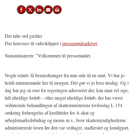
Del på Facebook
Del på X (Twitter)
Del på LinkedIn
Send email
Print
Det talte ord gælder
Der henvises til videoklippet i
pressemødearkivet
.
Statsministeren: ”Velkommen til pressemødet.
Nogle relativ få bemærkninger fra min side til en start. Vi har jo
holdt ministermøde her til morgen. Det gør vi jo hver tirsdag. Og i
dag har jeg så over for regeringen adresseret det, kan man vel sige,
lidt uheldige forløb – eller meget uheldige forløb, der har været
vedrørende behandlingen af skatteministerens lovforslag L 154
omkring forlængelse af kredittider for A-skat og
arbejdsmarkedsbidrag og moms m.v., hvor skattemyndighederne
administrerede loven før den var vedtaget, stadfæstet og kundgjort,