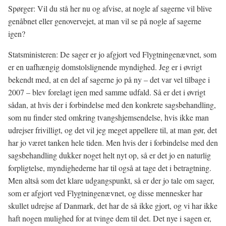
Spørger: Vil du stå her nu og afvise, at nogle af sagerne vil blive
genåbnet eller genovervejet, at man vil se på nogle af sagerne
igen?
Statsministeren: De sager er jo afgjort ved Flygtningenævnet, som
er en uafhængig domstolslignende myndighed. Jeg er i øvrigt
bekendt med, at en del af sagerne jo på ny – det var vel tilbage i
2007 – blev forelagt igen med samme udfald. Så er det i øvrigt
sådan, at hvis der i forbindelse med den konkrete sagsbehandling,
som nu finder sted omkring tvangshjemsendelse, hvis ikke man
udrejser frivilligt, og det vil jeg meget appellere til, at man gør, det
har jo været tanken hele tiden. Men hvis der i forbindelse med den
sagsbehandling dukker noget helt nyt op, så er det jo en naturlig
forpligtelse, myndighederne har til også at tage det i betragtning.
Men altså som det klare udgangspunkt, så er der jo tale om sager,
som er afgjort ved Flygtningenævnet, og disse mennesker har
skullet udrejse af Danmark, det har de så ikke gjort, og vi har ikke
haft nogen mulighed for at tvinge dem til det. Det nye i sagen er,