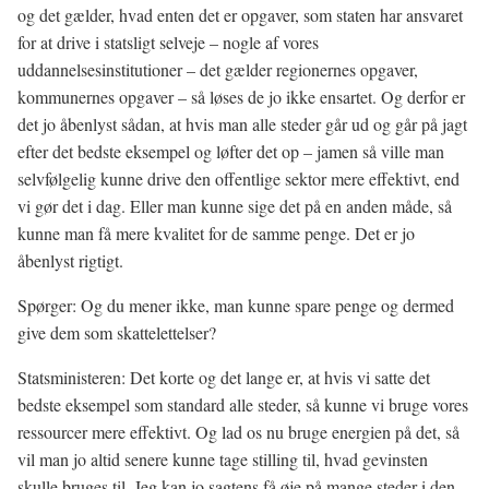
og det gælder, hvad enten det er opgaver, som staten har ansvaret
for at drive i statsligt selveje – nogle af vores
uddannelsesinstitutioner – det gælder regionernes opgaver,
kommunernes opgaver – så løses de jo ikke ensartet. Og derfor er
det jo åbenlyst sådan, at hvis man alle steder går ud og går på jagt
efter det bedste eksempel og løfter det op – jamen så ville man
selvfølgelig kunne drive den offentlige sektor mere effektivt, end
vi gør det i dag. Eller man kunne sige det på en anden måde, så
kunne man få mere kvalitet for de samme penge. Det er jo
åbenlyst rigtigt.
Spørger: Og du mener ikke, man kunne spare penge og dermed
give dem som skattelettelser?
Statsministeren: Det korte og det lange er, at hvis vi satte det
bedste eksempel som standard alle steder, så kunne vi bruge vores
ressourcer mere effektivt. Og lad os nu bruge energien på det, så
vil man jo altid senere kunne tage stilling til, hvad gevinsten
skulle bruges til. Jeg kan jo sagtens få øje på mange steder i den