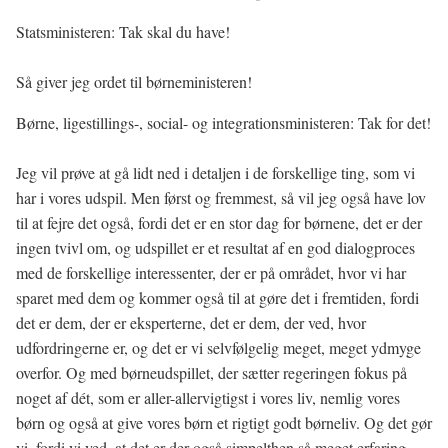
Statsministeren: Tak skal du have!
Så giver jeg ordet til børneministeren!
Børne, ligestillings-, social- og integrationsministeren: Tak for det!
Jeg vil prøve at gå lidt ned i detaljen i de forskellige ting, som vi
har i vores udspil. Men først og fremmest, så vil jeg også have lov
til at fejre det også, fordi det er en stor dag for børnene, det er der
ingen tvivl om, og udspillet er et resultat af en god dialogproces
med de forskellige interessenter, der er på området, hvor vi har
sparet med dem og kommer også til at gøre det i fremtiden, fordi
det er dem, der er eksperterne, det er dem, der ved, hvor
udfordringerne er, og det er vi selvfølgelig meget, meget ydmyge
overfor. Og med børneudspillet, der sætter regeringen fokus på
noget af dét, som er aller-allervigtigst i vores liv, nemlig vores
børn og også at give vores børn et rigtigt godt børneliv. Og det gør
vi, fordi vi ved, at det er der også simpelthen så meget erfaring