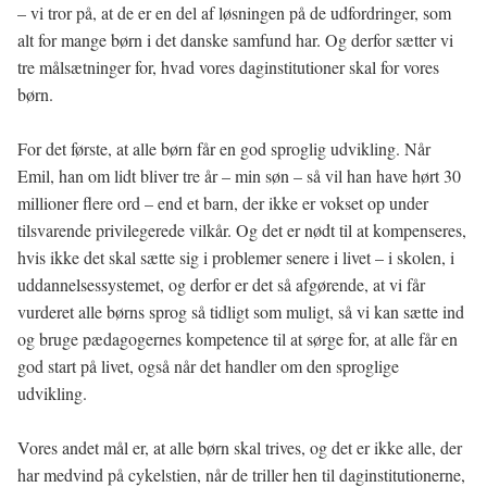
– vi tror på, at de er en del af løsningen på de udfordringer, som
alt for mange børn i det danske samfund har. Og derfor sætter vi
tre målsætninger for, hvad vores daginstitutioner skal for vores
børn.
For det første, at alle børn får en god sproglig udvikling. Når
Emil, han om lidt bliver tre år – min søn – så vil han have hørt 30
millioner flere ord – end et barn, der ikke er vokset op under
tilsvarende privilegerede vilkår. Og det er nødt til at kompenseres,
hvis ikke det skal sætte sig i problemer senere i livet – i skolen, i
uddannelsessystemet, og derfor er det så afgørende, at vi får
vurderet alle børns sprog så tidligt som muligt, så vi kan sætte ind
og bruge pædagogernes kompetence til at sørge for, at alle får en
god start på livet, også når det handler om den sproglige
udvikling.
Vores andet mål er, at alle børn skal trives, og det er ikke alle, der
har medvind på cykelstien, når de triller hen til daginstitutionerne,