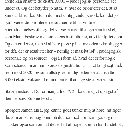
årene kan ansætte de ekstra 3.000 – pædagogisk personale set
under ét. Og det betyder jo altså, at hvis de prioriterer det, at så
kan det blive der. Men i den mellemliggende periode kan det jo
godt være, de prioriterer ressourcerne til, at vi får et
efteruddannelsesløft, og det vil være med til at gøre en forskel,
som Manu beskrev mellem to ens institutioner, at vi får løftet dem.
Og det er derfor, man skal bare passe på, at metoden ikke skygger
for dét, der er resultatet her – nemlig et massivt løft i pædagogisk
personale og ressourcer – også i form af, hvad det er for nogle
kompetencer, man har i vores daginstitutioner – i et langt sejt træk
frem mod 2020, og som altså giver muligheden for at ansætte
3.000 ekstra voksne i kommunerne til at tage sig af vores børn.
Statsministeren: Der er mange fra TV2, der er meget optaget af
den her sag. Sophie først ...
Spørger: Jamen altså, jeg kunne godt tænke mig at høre, nu siger
du, at man stirrer sig blind på det her med normeringer. Og du
snakker også som om, at det er lidt af noget, som vi har fundet på,