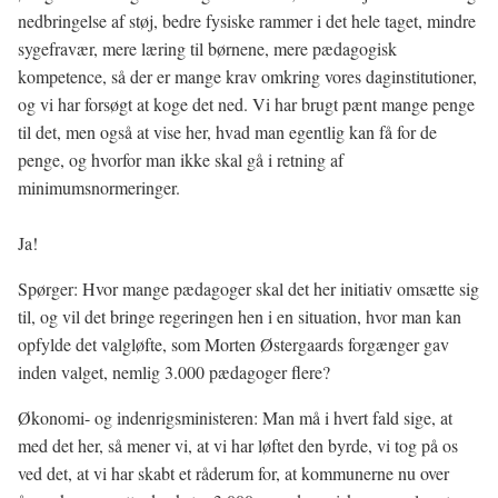
nedbringelse af støj, bedre fysiske rammer i det hele taget, mindre
sygefravær, mere læring til børnene, mere pædagogisk
kompetence, så der er mange krav omkring vores daginstitutioner,
og vi har forsøgt at koge det ned. Vi har brugt pænt mange penge
til det, men også at vise her, hvad man egentlig kan få for de
penge, og hvorfor man ikke skal gå i retning af
minimumsnormeringer.
Ja!
Spørger: Hvor mange pædagoger skal det her initiativ omsætte sig
til, og vil det bringe regeringen hen i en situation, hvor man kan
opfylde det valgløfte, som Morten Østergaards forgænger gav
inden valget, nemlig 3.000 pædagoger flere?
Økonomi- og indenrigsministeren: Man må i hvert fald sige, at
med det her, så mener vi, at vi har løftet den byrde, vi tog på os
ved det, at vi har skabt et råderum for, at kommunerne nu over