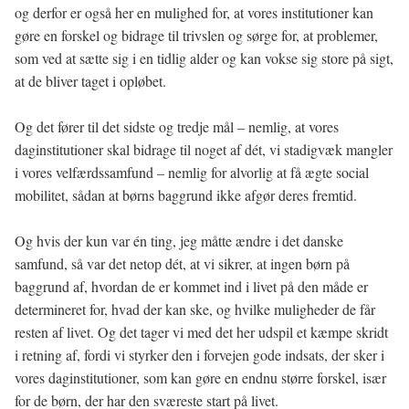
og derfor er også her en mulighed for, at vores institutioner kan
gøre en forskel og bidrage til trivslen og sørge for, at problemer,
som ved at sætte sig i en tidlig alder og kan vokse sig store på sigt,
at de bliver taget i opløbet.
Og det fører til det sidste og tredje mål – nemlig, at vores
daginstitutioner skal bidrage til noget af dét, vi stadigvæk mangler
i vores velfærdssamfund – nemlig for alvorlig at få ægte social
mobilitet, sådan at børns baggrund ikke afgør deres fremtid.
Og hvis der kun var én ting, jeg måtte ændre i det danske
samfund, så var det netop dét, at vi sikrer, at ingen børn på
baggrund af, hvordan de er kommet ind i livet på den måde er
determineret for, hvad der kan ske, og hvilke muligheder de får
resten af livet. Og det tager vi med det her udspil et kæmpe skridt
i retning af, fordi vi styrker den i forvejen gode indsats, der sker i
vores daginstitutioner, som kan gøre en endnu større forskel, især
for de børn, der har den sværeste start på livet.