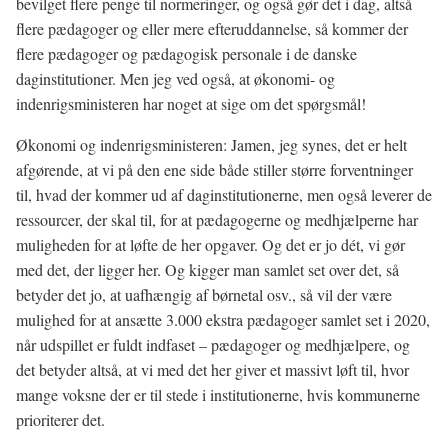
bevilget flere penge til normeringer, og også gør det i dag, altså
flere pædagoger og eller mere efteruddannelse, så kommer der
flere pædagoger og pædagogisk personale i de danske
daginstitutioner. Men jeg ved også, at økonomi- og
indenrigsministeren har noget at sige om det spørgsmål!
Økonomi og indenrigsministeren: Jamen, jeg synes, det er helt
afgørende, at vi på den ene side både stiller større forventninger
til, hvad der kommer ud af daginstitutionerne, men også leverer de
ressourcer, der skal til, for at pædagogerne og medhjælperne har
muligheden for at løfte de her opgaver. Og det er jo dét, vi gør
med det, der ligger her. Og kigger man samlet set over det, så
betyder det jo, at uafhængig af børnetal osv., så vil der være
mulighed for at ansætte 3.000 ekstra pædagoger samlet set i 2020,
når udspillet er fuldt indfaset – pædagoger og medhjælpere, og
det betyder altså, at vi med det her giver et massivt løft til, hvor
mange voksne der er til stede i institutionerne, hvis kommunerne
prioriterer det.