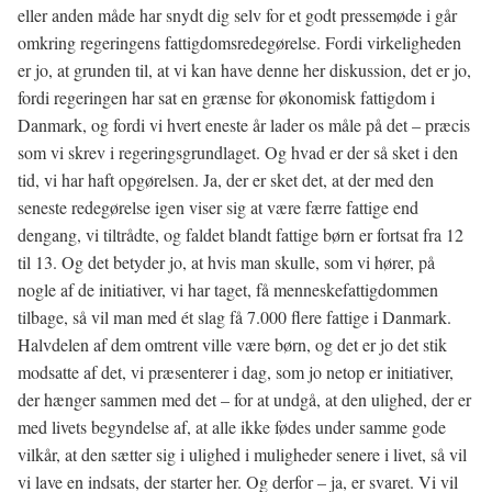
eller anden måde har snydt dig selv for et godt pressemøde i går
omkring regeringens fattigdomsredegørelse. Fordi virkeligheden
er jo, at grunden til, at vi kan have denne her diskussion, det er jo,
fordi regeringen har sat en grænse for økonomisk fattigdom i
Danmark, og fordi vi hvert eneste år lader os måle på det – præcis
som vi skrev i regeringsgrundlaget. Og hvad er der så sket i den
tid, vi har haft opgørelsen. Ja, der er sket det, at der med den
seneste redegørelse igen viser sig at være færre fattige end
dengang, vi tiltrådte, og faldet blandt fattige børn er fortsat fra 12
til 13. Og det betyder jo, at hvis man skulle, som vi hører, på
nogle af de initiativer, vi har taget, få menneskefattigdommen
tilbage, så vil man med ét slag få 7.000 flere fattige i Danmark.
Halvdelen af dem omtrent ville være børn, og det er jo det stik
modsatte af det, vi præsenterer i dag, som jo netop er initiativer,
der hænger sammen med det – for at undgå, at den ulighed, der er
med livets begyndelse af, at alle ikke fødes under samme gode
vilkår, at den sætter sig i ulighed i muligheder senere i livet, så vil
vi lave en indsats, der starter her. Og derfor – ja, er svaret. Vi vil