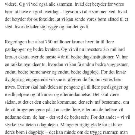
videre. Og vi ved også alle sammen, hvad det betyder for vores
børn at have en god hverdag – ligesom vi alle sammen ved, hvad
det betyder for os forældre, at vi kan sende vores børn afsted til et
sted, hvor de føler sig trygge og har det godt.
Regeringen har afsat 750 millioner kroner hvert år til flere
pædagoger og bedre kvalitet. Og vi vil nu investere 21⁄2 milliard
kroner ekstra over de næste 4 år til bedre dagsinstitutioner. Vi har
en række nye ideer til, hvordan vi kan få endnu bedre vuggestuer,
endnu bedre børnehaver og endnu bedre dagpleje. For det første
dygtige og engagerede voksne er afgørende for, om vores børn
trives. Derfor skal halvdelen af pengene gå til flere pædagoger og
medhjælpere og til kurser og efteruddannelse. Det skal være
sådan, at det er den enkelte kommune, der selv må bestemme, om
de vil bruge pengene på at ansætte flere, eller om de hellere vil
uddanne dem, de har – det ved de bedst selv. For det andet – vi vil
styrke kvaliteten i dagplejen. Mange er rigtig glade for at have
deres børn i dagpleje – det kan minde om de trygge rammer, man