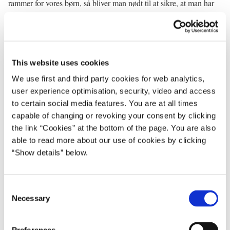
rammer for vores børn, så bliver man nødt til at sikre, at man har
en regering, som også er optaget er af ...
Spørger: ... men hvorfor er I løbet fra det – hvorfor er I løbet fra
minimumsnormeringer?
This website uses cookies
Statsministeren: Jeg vil gerne sige noget om normeringer, men jeg
We use first and third party cookies for web analytics,
tror også, at børneministeren vil sige noget!
user experience optimisation, security, video and access
to certain social media features. You are at all times
Børne, ligestillings-, social- og integrationsministeren: Jamen, for
capable of changing or revoking your consent by clicking
det første skal vi huske på, at der har sådan set været et fald på
the link “Cookies” at the bottom of the page. You are also
11.000 børn – indskrevne børn – de sidste par år. Og samtidig
able to read more about our use of cookies by clicking
med det, så har vi ikke en baseline for opgørelse af normeringer.
“Show details” below.
Det er jo derfor, regeringen har udviklet en ny baseline, hvor vi
tæller fra i år af, og så får vi selvfølgelig en normeringsstatistik fra
1.1.2016. Men hvis man ser på BUPL og deres egne tal, så
C
skriver de selv, og det kan I jo tjekke på deres hjemmeside, at i
Necessary
o
vores regeringsperiode, der er der sådan set ikke blevet færre
n
pædagoger pr. barn i den tid, som vi har siddet, og det er blevet
s