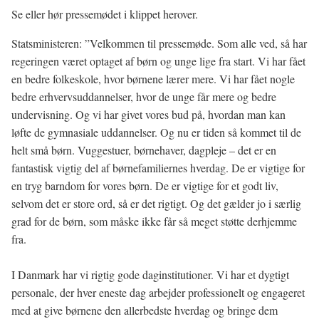
Se eller hør pressemødet i klippet herover.
Statsministeren: ”Velkommen til pressemøde. Som alle ved, så har
regeringen været optaget af børn og unge lige fra start. Vi har fået
en bedre folkeskole, hvor børnene lærer mere. Vi har fået nogle
bedre erhvervsuddannelser, hvor de unge får mere og bedre
undervisning. Og vi har givet vores bud på, hvordan man kan
løfte de gymnasiale uddannelser. Og nu er tiden så kommet til de
helt små børn. Vuggestuer, børnehaver, dagpleje – det er en
fantastisk vigtig del af børnefamiliernes hverdag. De er vigtige for
en tryg barndom for vores børn. De er vigtige for et godt liv,
selvom det er store ord, så er det rigtigt. Og det gælder jo i særlig
grad for de børn, som måske ikke får så meget støtte derhjemme
fra.
I Danmark har vi rigtig gode daginstitutioner. Vi har et dygtigt
personale, der hver eneste dag arbejder professionelt og engageret
med at give børnene den allerbedste hverdag og bringe dem