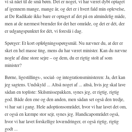
vi så nået til de små børn. Det er noget, vi har været dybt optaget
af igennem mange, mange år, og det er i hvert fald min oplevelse,
at De Radikale ikke bare er optaget af det på en almindelig måde,
men at de nærmest brænder for det her område, og det er dét, der
er udgangspunktet for dét, vi foreslå i dag.
Spørger: Et kort opfølgningsspørgsmål. Nu nævner du, at der er
sket en hel masse ting, mens du har været minister. Kan du nævne
nogle af dine store sejre – og dem, du er rigtig stolt af som
minister?
Børne, ligestillings-, social- og integrationsministeren: Ja, det kan
jeg sagtens. Undskyld ... Altså noget af ... altså, hvis jeg skal lave
sådan en topliste: Skilsmissepakken, synes jeg, er rigtig, rigtig
god. Både den ene og den anden, men sådan set også den tredje,
vi har sat i gang. Hele adoptionsområdet, hvor vi har lavet det om,
er også en kæmpe stor sejr, synes jeg. Handicapområdet også,
hvor vi har lavet forskellige lovændringer, er også rigtig, rigtig
godt ...