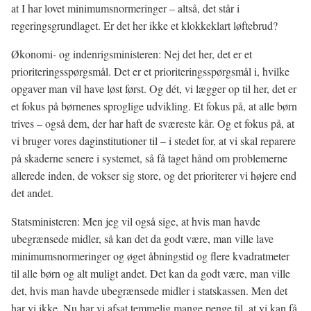
at I har lovet minimumsnormeringer – altså, det står i
regeringsgrundlaget. Er det her ikke et klokkeklart løftebrud?
Økonomi- og indenrigsministeren: Nej det her, det er et
prioriteringsspørgsmål. Det er et prioriteringsspørgsmål i, hvilke
opgaver man vil have løst først. Og dét, vi lægger op til her, det er
et fokus på børnenes sproglige udvikling. Et fokus på, at alle børn
trives – også dem, der har haft de sværeste kår. Og et fokus på, at
vi bruger vores daginstitutioner til – i stedet for, at vi skal reparere
på skaderne senere i systemet, så få taget hånd om problemerne
allerede inden, de vokser sig store, og det prioriterer vi højere end
det andet.
Statsministeren: Men jeg vil også sige, at hvis man havde
ubegrænsede midler, så kan det da godt være, man ville lave
minimumsnormeringer og øget åbningstid og flere kvadratmeter
til alle børn og alt muligt andet. Det kan da godt være, man ville
det, hvis man havde ubegrænsede midler i statskassen. Men det
har vi ikke. Nu har vi afsat temmelig mange penge til, at vi kan få