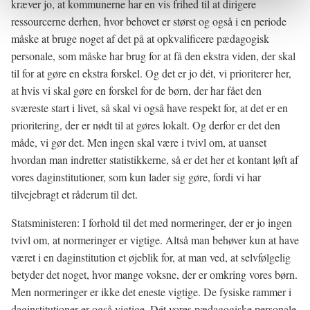
kræver jo, at kommunerne har en vis frihed til at dirigere
ressourcerne derhen, hvor behovet er størst og også i en periode
måske at bruge noget af det på at opkvalificere pædagogisk
personale, som måske har brug for at få den ekstra viden, der skal
til for at gøre en ekstra forskel. Og det er jo dét, vi prioriterer her,
at hvis vi skal gøre en forskel for de børn, der har fået den
sværeste start i livet, så skal vi også have respekt for, at det er en
prioritering, der er nødt til at gøres lokalt. Og derfor er det den
måde, vi gør det. Men ingen skal være i tvivl om, at uanset
hvordan man indretter statistikkerne, så er det her et kontant løft af
vores daginstitutioner, som kun lader sig gøre, fordi vi har
tilvejebragt et råderum til det.
Statsministeren: I forhold til det med normeringer, der er jo ingen
tvivl om, at normeringer er vigtige. Altså man behøver kun at have
været i en daginstitution et øjeblik for, at man ved, at selvfølgelig
betyder det noget, hvor mange voksne, der er omkring vores børn.
Men normeringer er ikke det eneste vigtige. De fysiske rammer i
daginstitutioner er også vigtige. Dét vores pædagogiske personale