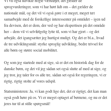
Vi vil også udvikle nogle værktøjer, det gælder de
sprogvurderinger, som vi har hørt lidt om – det gælder de
nationale mål, og det vil vi også gøre i et meget, meget tæt
samarbejde med de forskellige interessenter på området – igen ud
fra devisen, det er dem, der ved og har ekspertisen på det område
her – dem vil vi selvfølgelig lytte til, som vi har gjort – og det
arbejde, det igangsætter jeg hurtigst muligt. Og det er bl.a., hvad
de tre udviklingsmål: styrke sproglig udvikling, bedre trivsel for
alle børn og større social mobilitet.
Og som jeg startede med at sige, så er det en historisk dag for de
danske børn, og det vil jeg sådan set også slutte af med at sige, og
jeg tror, jeg taler for os alle tre, sådan set også for regeringen, vi er
rigtig, rigtig stolte af vores udspil.
Statsministeren: Ja, vi kan godt lige det, det er rigtigt, det kan man
også godt høre på os. Vi er meget optaget af børnene, og nu er det
jeres tur til at stille spørgsmål!