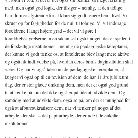
med, men også god logik, der tilsiger – nemlig, at den tidlige
barndom er afgørende for at klare sig godt senere hen i livet. Vi
skruer op for fagligheden for de nul- til toårige. Vi vil inddrage
forældrene i langt højere grad – det vil vi gøre i
forældrebestyrelserne, men sådan set også i noget, der er sjælen i
de forskellige institutioner – nemlig de pædagogiske læreplaner,
der kunne vi godt tænke os, at forældrene blev langt mere aktive
og også fik indflydelse på, hvordan deres børns daginstitution skal
være. Og når vi også taler om de pædagogiske lærerplaner, så
lægger vi også op til en revision af dem, de har 11 års jubilæum i
dag, der er stor glæde omkring dem, men der er også god grund
til at tænke på, om det ikke også er på tide at udvikle dem. Og
samtidig med at udvikle dem, også se på, om der er mulighed for
også at afbureaukratisere dem, når vi tænker på noget af det
arbejde, der sker – det papirarbejde, der er ude i de enkelte
institutioner.