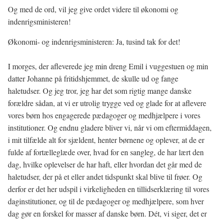
Og med de ord, vil jeg give ordet videre til økonomi og
indenrigsministeren!
Økonomi- og indenrigsministeren: Ja, tusind tak for det!
I morges, der afleverede jeg min dreng Emil i vuggestuen og min
datter Johanne på fritidshjemmet, de skulle ud og fange
haletudser. Og jeg tror, jeg har det som rigtig mange danske
forældre sådan, at vi er utrolig trygge ved og glade for at aflevere
vores børn hos engagerede pædagoger og medhjælpere i vores
institutioner. Og endnu gladere bliver vi, når vi om eftermiddagen,
i mit tilfælde alt for sjældent, henter børnene og oplever, at de er
fulde af fortælleglæde over, hvad for en sangleg, de har lært den
dag, hvilke oplevelser de har haft, eller hvordan det går med de
haletudser, der på et eller andet tidspunkt skal blive til frøer. Og
derfor er det her udspil i virkeligheden en tillidserklæring til vores
daginstitutioner, og til de pædagoger og medhjælpere, som hver
dag gør en forskel for masser af danske børn. Dét, vi siger, det er