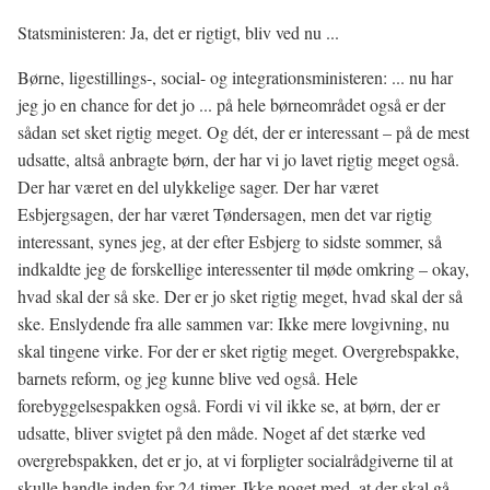
Statsministeren: Ja, det er rigtigt, bliv ved nu ...
Børne, ligestillings-, social- og integrationsministeren: ... nu har
jeg jo en chance for det jo ... på hele børneområdet også er der
sådan set sket rigtig meget. Og dét, der er interessant – på de mest
udsatte, altså anbragte børn, der har vi jo lavet rigtig meget også.
Der har været en del ulykkelige sager. Der har været
Esbjergsagen, der har været Tøndersagen, men det var rigtig
interessant, synes jeg, at der efter Esbjerg to sidste sommer, så
indkaldte jeg de forskellige interessenter til møde omkring – okay,
hvad skal der så ske. Der er jo sket rigtig meget, hvad skal der så
ske. Enslydende fra alle sammen var: Ikke mere lovgivning, nu
skal tingene virke. For der er sket rigtig meget. Overgrebspakke,
barnets reform, og jeg kunne blive ved også. Hele
forebyggelsespakken også. Fordi vi vil ikke se, at børn, der er
udsatte, bliver svigtet på den måde. Noget af det stærke ved
overgrebspakken, det er jo, at vi forpligter socialrådgiverne til at
skulle handle inden for 24 timer. Ikke noget med, at der skal gå