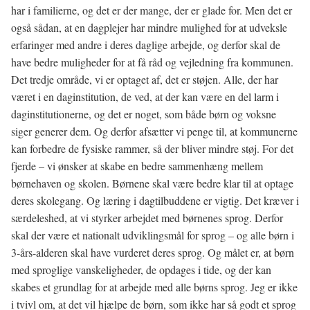
har i familierne, og det er der mange, der er glade for. Men det er
også sådan, at en dagplejer har mindre mulighed for at udveksle
erfaringer med andre i deres daglige arbejde, og derfor skal de
have bedre muligheder for at få råd og vejledning fra kommunen.
Det tredje område, vi er optaget af, det er støjen. Alle, der har
været i en daginstitution, de ved, at der kan være en del larm i
daginstitutionerne, og det er noget, som både børn og voksne
siger generer dem. Og derfor afsætter vi penge til, at kommunerne
kan forbedre de fysiske rammer, så der bliver mindre støj. For det
fjerde – vi ønsker at skabe en bedre sammenhæng mellem
børnehaven og skolen. Børnene skal være bedre klar til at optage
deres skolegang. Og læring i dagtilbuddene er vigtig. Det kræver i
særdeleshed, at vi styrker arbejdet med børnenes sprog. Derfor
skal der være et nationalt udviklingsmål for sprog – og alle børn i
3-års-alderen skal have vurderet deres sprog. Og målet er, at børn
med sproglige vanskeligheder, de opdages i tide, og der kan
skabes et grundlag for at arbejde med alle børns sprog. Jeg er ikke
i tvivl om, at det vil hjælpe de børn, som ikke har så godt et sprog