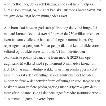
– og mottoet her, det er selvfølgelig, at de skal have hjælp så
hurtigt som muligt, og hvis det kan skal allerede i børnehaven, vil
det give dem langt bedre muligheder i livet.
Alle børn skal have en god start på livet, og det vil vi bruge 21⁄2
milliard kroner ekstra på over 4 år, oveni de 750 millioner kroner
hvert år, som vi allerede har sat af til øgede normeringer. Og
regeringen har pengene. Vi har penge til, at vi kan udvikle vores
velfærd og udvikle vores samfund. Vi har indrettet den
økonomiske politik sådan, at vi frem mod år 2020 kan øge
udgifterne til velfærd med i gennemsnit 3 milliarder kroner om
året. Det har man naturligvis ikke, hvis man planlægger med at
have nulvækst i den offentlige sektor. Nulvækst, det betyder
mindre velfærd – det betyder færre offentligt ansatte. Regeringen
ønsker at ansætte flere pædagoger og medhjælpere – give dem
mere efteruddannelse og i det hele taget forbedre institutionerne –
alt sammen til gavn for vores børn.