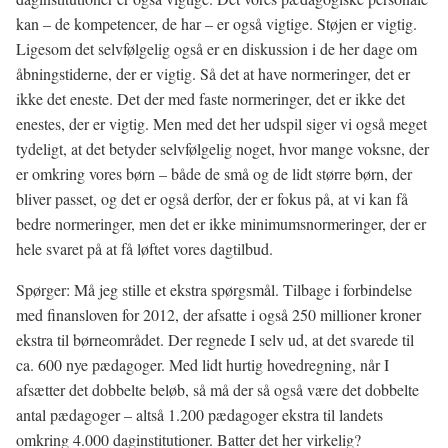
kan – de kompetencer, de har – er også vigtige. Støjen er vigtig.
Ligesom det selvfølgelig også er en diskussion i de her dage om
åbningstiderne, der er vigtig. Så det at have normeringer, det er
ikke det eneste. Det der med faste normeringer, det er ikke det
enestes, der er vigtig. Men med det her udspil siger vi også meget
tydeligt, at det betyder selvfølgelig noget, hvor mange voksne, der
er omkring vores børn – både de små og de lidt større børn, der
bliver passet, og det er også derfor, der er fokus på, at vi kan få
bedre normeringer, men det er ikke minimumsnormeringer, der er
hele svaret på at få løftet vores dagtilbud.
Spørger: Må jeg stille et ekstra spørgsmål. Tilbage i forbindelse
med finansloven for 2012, der afsatte i også 250 millioner kroner
ekstra til børneområdet. Der regnede I selv ud, at det svarede til
ca. 600 nye pædagoger. Med lidt hurtig hovedregning, når I
afsætter det dobbelte beløb, så må der så også være det dobbelte
antal pædagoger – altså 1.200 pædagoger ekstra til landets
omkring 4.000 daginstitutioner. Batter det her virkelig?