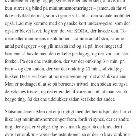
kvaliteten er vigtig, og jeg synes et eller andet sted, at hvis man
kun stirrer sig blind på minimumsnormeringer – jamen, så får vi
ikke udviklet de mål, som vi gerne vil – bl.a. den sociale mobilitet
også. Lad mig komme med en ganske kort undersøgelse, som der
også er blevet lavet. Jeg tror, det var KORA, der lavede den. To
mere eller mindre ens institutioner – samme antal børn, samme
antal pædagoger – og gik man så ind og så på, hvor meget tid
børnene så havde med den enkelte pædagog, og der var stor, stor
forskel. På den ene institution, der var der omkring 3-4 min. pr.
barn – og den anden, der var det omkring 20 min., så vidt jeg
husker. Det viser bare, at normeringerne gør det altså ikke alene.
Man er nødsaget til at se på børnenes trivsel, men sådan set også
de voksnes trivsel, og det er en del af vores udspil, at man ser på
begge ting. Så det ene udelukker sådan set ikke det andet.
Statsministeren: Men det er jo rigtigt med det her udspil, der har vi
ikke lagt minimumsnormeringer frem, fordi vi synes, der er andre
ting, der også er vigtige. Og hvis man kigger på de krav, der i
øvrigt er omkring vores daginstitutioner, så er der jo krav omkring