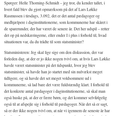
Spørger: Helle Thorning-Schmidt – jeg tror, du kender tallet, i
hvert fald blev du gjort opmærksom på det af Lars Løkke
Rasmussen i tirsdags, 3.092, det er det antal pædagoger og
medhjælpere i daginstitutionerne, som kommunerne har skåret i
de sparerunder, der har været de senere år. Det her udspil – retter
det op på nedskæringerne, eller ender I i plus i forhold til, hvad
situationen var, da du trådte til som statsminister?
Statsministeren: Jeg skal lige sige om den diskussion, der var
forleden dag, at der er jo ikke nogen tvivl om, at hvis Lars Løkke
havde været statsminister på det tidspunkt, hvor jeg blev
statsminister, så havde han jo startet med sin nulvækst meget
tidligere, og så havde det set meget voldsommere ud i
kommunerne, så lad bare det være fuldstændig klart. I forhold til
det konkrete antal pædagoger i daginstitutionerne, så skal man
også huske på, at der er færre børn, og det kommer selvfølgelig
også til at afspejle sig i forhold til pædagoger. Når det så er sagt,
så er der ikke nogen tvivl om, at når vi igennem de seneste år har