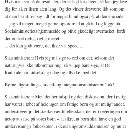
Hvis man ser på de resultater, der er lagt for dagen, så kan jeg love
dig for, så er listen alen lang. Og det virker desværre lidt som om,
at man har stirret sig lidt for meget blind også på, at den ene side
... jeg vil meget, meget gerne opfordre til at gå ind og kigge på
Socialministeriets hjemmeside og blive glædeligt overrasket, fordi
der er sket rigtig, rigtig meget.
... det kan godt være, det ikke var speed ...
Statsministeren: Hvis jeg må sige to ord om det, selvom det
naturligvis ikke tilkommer mig, så vil jeg bare sige, at De
Radikale har fødselsdag i dag og tillykke med det.
Børne, ligestillings-, social- og integrationsministeren: Tak!
Statsministeren: Men det her udspil og den diskussion, der i øvrigt
har været i løbet af hele ugen om fattige børn og alt muligt andet,
understreger jo det stærke værdifællesskab, der er i regeringen om
netop at satse på vores børn – at sikre, at børn skal have en god
undervisning i folkeskolen, i deres ungdomsuddannelser, og nu er