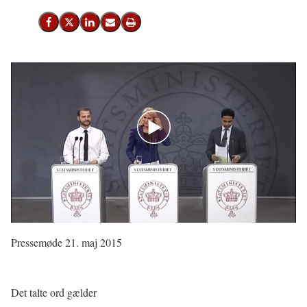
Del på Facebook
Del på X (Twitter)
Del på LinkedIn
Send email
Print
Pressemøde 21. maj 2015
Det talte ord gælder