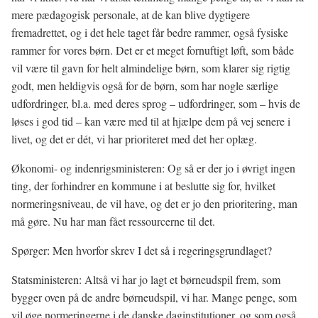
mere pædagogisk personale, at de kan blive dygtigere
fremadrettet, og i det hele taget får bedre rammer, også fysiske
rammer for vores børn. Det er et meget fornuftigt løft, som både
vil være til gavn for helt almindelige børn, som klarer sig rigtig
godt, men heldigvis også for de børn, som har nogle særlige
udfordringer, bl.a. med deres sprog – udfordringer, som – hvis de
løses i god tid – kan være med til at hjælpe dem på vej senere i
livet, og det er dét, vi har prioriteret med det her oplæg.
Økonomi- og indenrigsministeren: Og så er der jo i øvrigt ingen
ting, der forhindrer en kommune i at beslutte sig for, hvilket
normeringsniveau, de vil have, og det er jo den prioritering, man
må gøre. Nu har man fået ressourcerne til det.
Spørger: Men hvorfor skrev I det så i regeringsgrundlaget?
Statsministeren: Altså vi har jo lagt et børneudspil frem, som
bygger oven på de andre børneudspil, vi har. Mange penge, som
vil øge normeringerne i de danske daginstitutioner, og som også