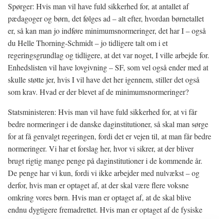
Spørger: Hvis man vil have fuld sikkerhed for, at antallet af
pædagoger og børn, det følges ad – alt efter, hvordan børnetallet
er, så kan man jo indføre minimumsnormeringer, det har I – også
du Helle Thorning-Schmidt – jo tidligere talt om i et
regeringsgrundlag og tidligere, at det var noget, I ville arbejde for.
Enhedslisten vil have lovgivning – SF, som vel også ender med at
skulle støtte jer, hvis I vil have det her igennem, stiller det også
som krav. Hvad er der blevet af de minimumsnormeringer?
Statsministeren: Hvis man vil have fuld sikkerhed for, at vi får
bedre normeringer i de danske daginstitutioner, så skal man sørge
for at få genvalgt regeringen, fordi det er vejen til, at man får bedre
normeringer. Vi har et forslag her, hvor vi sikrer, at der bliver
brugt rigtig mange penge på daginstitutioner i de kommende år.
De penge har vi kun, fordi vi ikke arbejder med nulvækst – og
derfor, hvis man er optaget af, at der skal være flere voksne
omkring vores børn. Hvis man er optaget af, at de skal blive
endnu dygtigere fremadrettet. Hvis man er optaget af de fysiske