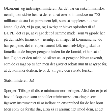
Økonomi- og indenrigsministeren: Ja, det var en enkelt finanslov,
nemlig den sidste her, så der er afsat over to finanslove nu 750
millioner ekstra i et permanent løft, som så suppleres nu over
årene. Og dét, vi jo gør, og i øvrigt er blevet opfordret til af
BUPL, det er jo, at vi gør det på samme måde, som vi gjorde her
på den sidste finanslov – nemlig, at vi siger til kommunerne, de
har pengene, det er et permanent løft, men selvfølgelig skal de
fortælle, at de bruger pengene inden for de formål, vi har sat af
her. Og det er den måde, vi sikrer os, at pengene bliver anvendt,
som de er lagt op til her, men det giver et lokalt rum til at sørge for,
at de kommer derhen, hvor de vil gøre den største forskel.
Statsministeren: Ja!
Spørger: Tilbage til disse minimumsnormeringer. Altså der er jo et
hav af eksperter, som anbefaler minimumsnormeringer som
ligesom instrumentet til at indføre en ensartethed for de her børn.
Men som jeg forstår dig, altså så er argumentet imod dem, at det