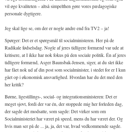
vil øge kvaliteten – altså simpelthen gøre vores pædagogiske
personale dygtigere.
Jeg skal lige se, om der er nogle andre end fra TV2 – ja!
Spørger: Det er et spørgsmål til socialministeren. Her på de
Radikale fødselsdag. Nogle af jeres tidligere formænd var ude at
kritisere, at I ikke har nok fokus på den sociale politik. Én af jeres
tidligere formænd, Asger Baunsbak-Jensen, siger, at du slet ikke
har fået nok ud af din post som socialminister, i stedet for er I kun
gået op i økonomisk ansvarlighed. Hvordan har du det med den
her kritik?
Børne, ligestillings-, social- og integrationsministeren: Det er
meget sjovt, fordi der var én, der stoppede mig her forleden dag,
der sagde det modsatte, som sagde: Det virker som om
Socialministeriet har været på speed, mens du har været der. Og
hvis man ser på de ... ja, ja, det var, hvad vedkommende sagde.