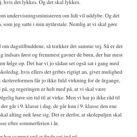
j, hvis det lykkes. Og det skal lykkes.
g som undervisningsministeren om lidt vil uddybe. Og det
n, som jeg satte i min nytårstale. Nemlig at vi skal gøre
l om dagstilbuddene, så trækker det samme vej. Så er det
lig indsats først og fremmest gavner de børn, der har mest
len følge op. Det har vi jo sådan set også sat i gang med
oledag, hvis ellers det gribes rigtigt an, giver mulighed
n skolereformen får jo ikke fuld virkning for de årgange,
d på, og regeringen er helt med på, at vi skal være
lig have sin tid til at virke. Men vi har jo ikke råd til
er går i 9. klasse i dag, de går kun i 9. klasse den ene
skal alting nok løse sig. Det er derfor, at skolepuljen skal
lasse efter sommerferien i år.
er har sværest ved at finde vej ind på