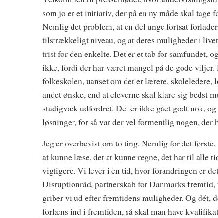
som jo er et initiativ, der på en ny måde skal tage
Nemlig det problem, at en del unge fortsat forlade
tilstrækkeligt niveau, og at deres muligheder i live
trist for den enkelte. Det er et tab for samfundet, 
ikke, fordi der har været mangel på de gode viljer. 
folkeskolen, uanset om det er lærere, skoleledere, lo
andet ønske, end at eleverne skal klare sig bedst mul
stadigvæk udfordret. Det er ikke gået godt nok, o
løsninger, for så var der vel formentlig nogen, der
Jeg er overbevist om to ting. Nemlig for det første, 
at kunne læse, det at kunne regne, det har til alle t
vigtigere. Vi lever i en tid, hvor forandringen er d
Disruptionråd, partnerskab for Danmarks fremtid, f
griber vi ud efter fremtidens muligheder. Og dét, der 
forlæns ind i fremtiden, så skal man have kvalifikat