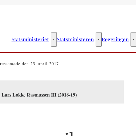
Statsministeriet
Statsministeren
Regeringen
Statsministeriet - Flere links
Statsministeren - Fler
R
ressemøde den 25. april 2017
n Lars Løkke Rasmussen III (2016-19)