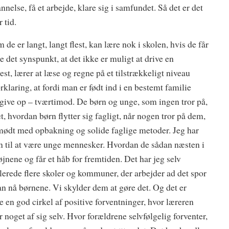
else, få et arbejde, klare sig i samfundet. Så det er det
 tid.
 de er langt, langt flest, kan lære nok i skolen, hvis de får
 det synspunkt, at det ikke er muligt at drive en
st, lærer at læse og regne på et tilstrækkeligt niveau
klaring, at fordi man er født ind i en bestemt familie
 give op – tværtimod. De børn og unge, som ingen tror på,
et, hvordan børn flytter sig fagligt, når nogen tror på dem,
er mødt med opbakning og solide faglige metoder. Jeg har
ørn til at være unge mennesker. Hvordan de sådan næsten i
øjnene og får et håb for fremtiden. Det har jeg selv
allerede flere skoler og kommuner, der arbejder ad det spor
an nå børnene. Vi skylder dem at gøre det. Og det er
be en god cirkel af positive forventninger, hvor læreren
 noget af sig selv. Hvor forældrene selvfølgelig forventer,