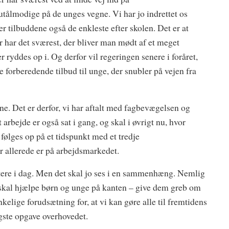
ålmodige på de unges vegne. Vi har jo indrettet os
 er tilbuddene også de enkleste efter skolen. Det er at
har det sværest, der bliver man mødt af et meget
r ryddes op i. Og derfor vil regeringen senere i foråret,
 forberedende tilbud til unge, der snubler på vejen fra
ne. Det er derfor, vi har aftalt med fagbevægelsen og
 arbejde er også sat i gang, og skal i øvrigt nu, hvor
følges op på et tidspunkt med et tredje
r allerede er på arbejdsmarkedet.
sentere i dag. Men det skal jo ses i en sammenhæng. Nemlig
i skal hjælpe børn og unge på kanten – give dem greb om
nkelige forudsætning for, at vi kan gøre alle til fremtidens
gste opgave overhovedet.