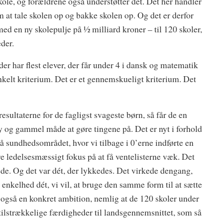
skole, og forældrene også understøtter det. Det her handler
om at tale skolen op og bakke skolen op. Og det er derfor
ed en ny skolepulje på 1⁄2 milliard kroner – til 120 skoler,
der.
, der har flest elever, der får under 4 i dansk og matematik
 enkelt kriterium. Det er et gennemskueligt kriterium. Det
 resultaterne for de fagligst svageste børn, så får de en
y og gammel måde at gøre tingene på. Det er nyt i forhold
å sundhedsområdet, hvor vi tilbage i 0’erne indførte en
ere ledelsesmæssigt fokus på at få ventelisterne væk. Det
ede. Og det var dét, der lykkedes. Det virkede dengang,
n enkelhed dét, vi vil, at bruge den samme form til at sætte
i også en konkret ambition, nemlig at de 120 skoler under
utilstrækkelige færdigheder til landsgennemsnittet, som så