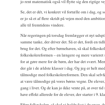
jo rent matematisk også vil flytte sig den rigtige ve
Se, det er dét, vi konkret vil fortælle om i dag, o
er jo så et af flere skridt på vejen mod den ambitio
alle til fremtidens vindere.
Når regeringen på torsdag fremlægger et nyt udspi
samme tanke, der driver det. Så er det, fordi en tid
brug for det. Og efter børnehaven, så skal folkesko
folkeskolereformen – en længere og mere varieret sk
for at gøre mere for de børn, der har det svært. Me
der går i de ældste klasser i dag. Og jeg er helt me
tålmodige med folkeskolereformen. Den skal selvfølge
at være tålmodige på vores børns vegne. De elever, d
gang i livet. Og de kan jo ikke vente på, at over tid 
have effekt allerede for de elever, der starter i 9. k
Efter folkeskolen, så skal vi holde fast i de unge, d