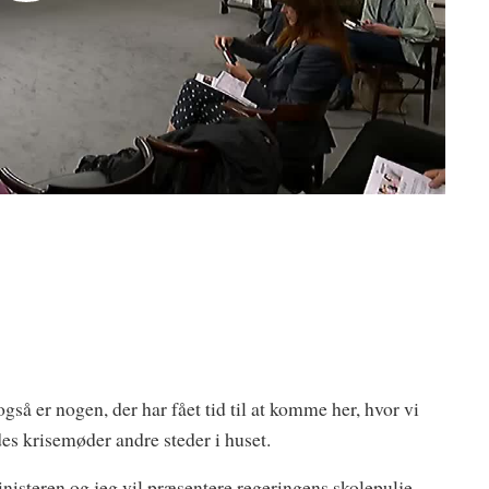
gså er nogen, der har fået tid til at komme her, hvor vi
des krisemøder andre steder i huset.
steren og jeg vil præsentere regeringens skolepulje,