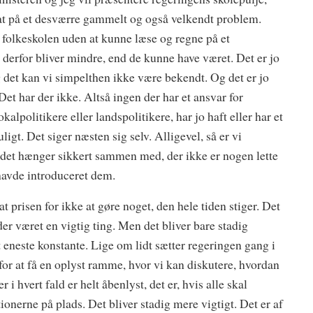
 fat på et desværre gammelt og også velkendt problem.
r folkeskolen uden at kunne læse og regne på et
t derfor bliver mindre, end de kunne have været. Det er jo
og det kan vi simpelthen ikke være bekendt. Og det er jo
Det har der ikke. Altså ingen der har et ansvar for
kalpolitikere eller landspolitikere, har jo haft eller har et
igt. Det siger næsten sig selv. Alligevel, så er vi
g det hænger sikkert sammen med, der ikke er nogen lette
 havde introduceret dem.
at prisen for ikke at gøre noget, den hele tiden stiger. Det
ider været en vigtig ting. Men det bliver bare stadig
et eneste konstante. Lige om lidt sætter regeringen gang i
or at få en oplyst ramme, hvor vi kan diskutere, hvordan
i hvert fald er helt åbenlyst, det er, hvis alle skal
ionerne på plads. Det bliver stadig mere vigtigt. Det er af