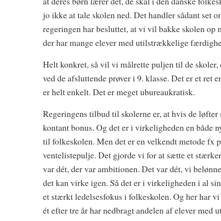
at deres børn lærer dét, de skal i den danske folke
jo ikke at tale skolen ned. Det handler sådant set 
regeringen har besluttet, at vi vil bakke skolen op m
der har mange elever med utilstrækkelige færdighe
Helt konkret, så vil vi målrette puljen til de skoler
ved de afsluttende prøver i 9. klasse. Det er et ret
er helt enkelt. Det er meget ubureaukratisk.
Regeringens tilbud til skolerne er, at hvis de løfter
kontant bonus. Og det er i virkeligheden en både n
til folkeskolen. Men det er en velkendt metode fx p
ventelistepulje. Det gjorde vi for at sætte et stærk
var dét, der var ambitionen. Det var dét, vi belønn
det kan virke igen. Så det er i virkeligheden i al si
et stærkt ledelsesfokus i folkeskolen. Og her har v
ét efter tre år har nedbragt andelen af elever med 