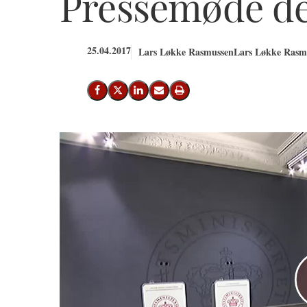
Pressemøde den
25.04.2017
Lars Løkke Rasmussen
Lars Løkke Rasmu
Del på Facebook
Del på X (Twitter)
Del på LinkedIn
Send email
Print