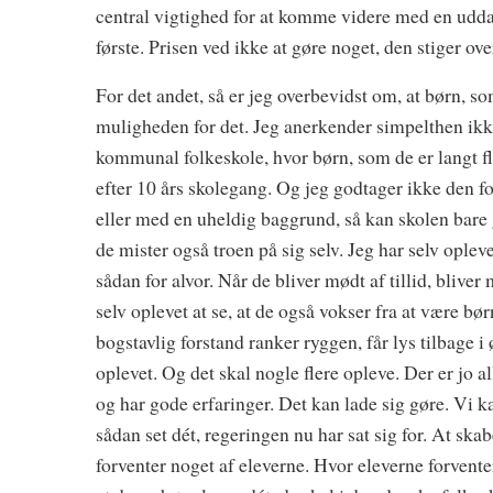
central vigtighed for at komme videre med en uddann
første. Prisen ved ikke at gøre noget, den stiger over
For det andet, så er jeg overbevidst om, at børn, som
muligheden for det. Jeg anerkender simpelthen ikke
kommunal folkeskole, hvor børn, som de er langt fle
efter 10 års skolegang. Og jeg godtager ikke den for
eller med en uheldig baggrund, så kan skolen bare
de mister også troen på sig selv. Jeg har selv oplev
sådan for alvor. Når de bliver mødt af tillid, bliv
selv oplevet at se, at de også vokser fra at være b
bogstavlig forstand ranker ryggen, får lys tilbage i 
oplevet. Og det skal nogle flere opleve. Der er jo 
og har gode erfaringer. Det kan lade sig gøre. Vi k
sådan set dét, regeringen nu har sat sig for. At ska
forventer noget af eleverne. Hvor eleverne forventer