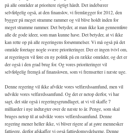
på alle områder at prioritere rigtigt hårdt. Det indebærer
selvfølgelig også, at den finanslov, vi fremlægger for 2012, den
bygger på meget stramme rammer og vil blive holdt inden for
meget stramme rammer. Det betyder, at man ikke kan gennemføre
alle de gode ideer, som man kunne have. Det betyder, at vi ikke
kan rette op på alle regeringens forsømmelser. Vi må også på det
område foretage nogle svære prioriteringer. Der er ingen tvivl om,
at regeringen vil føre en ny politik på en række områder, og det er
der også i den grad brug for. Og vores prioriteringer vil
selvfølgelig fremgå af finansloven, som vi fremsætter i næste uge.
Denne regering vil ikke afvikle vores velfærdssamfund, men vil
udvikle vores velfærdssamfund. Og det er netop derfor, vi har
sagt, det står også i regeringsgrundlaget, at vi vil skaffe 7
milliarder i nye indtægter over de næste to år. Penge, som skal
bruges netop til at udvikle vores velfærdssamfund. Denne
regering mener heller ikke, vi bliver rigere af at gøre mennesker
fattigere, derfor afskaffer vi også fattigdomsydelserne. Denne