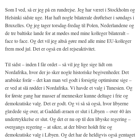
Som I ved, så er jeg på en rundrejse. Jeg har været i Stockholm og
Helsinki sidste uge. Har haft nogle bilaterale drøftelser i søndags i
Bruxelles. Og jeg tager torsdag-fredag til Polen, Nederlandene og
de tre baltiske lande for at mødes med mine kolleger bilateralt –
face to face. Og det vil jeg altså gøre med alle mine EU-kolleger
frem mod jul. Det er også en del rejseaktivitet.
Til sidst – inden I får ordet – så vil jeg lige sige lidt om
Nordafrika, hvor der jo sker nogle historiske begivenheder. Det
arabiske forår – det kan man vel godt i forsigtig optimisme sige –
er ved at slå rødder i Nordafrika. Vi havde et valg i Tunesien. Og
for første gang har masser af mennesker kunne deltage i frie og
demokratiske valg. Det er godt. Og vi så så også, hvor libyerne
glædede sig over, at Gaddafi-æraen er slut i Libyen – over 40 års
undertrykkelse er slut. Og det er nu op til den libyske regering –
overgangs regering – at sikre, at der bliver holdt frie og
demokratiske valg i Libyen. Og det har de heldigvis også gentaget