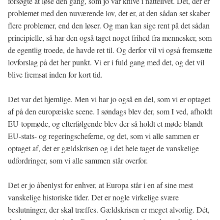
forsøgte at løse den gang, som jo var knive i nattelivet. Dét, der er
problemet med den nuværende lov, det er, at den sådan set skaber
flere problemer, end den løser. Og man kan sige rent på det sådan
principielle, så har den også taget noget frihed fra mennesker, som
de egentlig troede, de havde ret til. Og derfor vil vi også fremsætte
lovforslag på det her punkt. Vi er i fuld gang med det, og det vil
blive fremsat inden for kort tid.
Det var det hjemlige. Men vi har jo også en del, som vi er optaget
af på den europæiske scene. I søndags blev der, som I ved, afholdt
EU-topmøde, og efterfølgende blev der så holdt et møde blandt
EU-stats- og regeringscheferne, og det, som vi alle sammen er
optaget af, det er gældskrisen og i det hele taget de vanskelige
udfordringer, som vi alle sammen står overfor.
Det er jo åbenlyst for enhver, at Europa står i en af sine mest
vanskelige historiske tider. Det er nogle virkelige svære
beslutninger, der skal træffes. Gældskrisen er meget alvorlig. Dét,