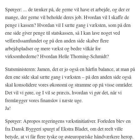
Spørger: ... de tænker på, de gerne vil have et arbejde, og der er
mange, der gerne vil beholde deres job. Hvordan vil I skaffe de
penge i kassen? Hvordan vil I sætte gang i væksten, som på den
ene side giver penge til statskassen, så I kan lave noget ved
velfærdssamfundet og på den anden side skaber flere
arbejdspladser og mere vækst og bedre vilkår for
virksomhederne? Hvordan Helle Thorning-Schmidt?
Statsministeren: Jamen, det er jo også en hårfin balance, at man på
den ene side skal sætte gang i væksten – på den anden side også
skal konsolidere vores økonomi og stramme op på visse områder.
Det vil vi gøre, og I vil se præcis, hvordan vi gør det, når vi
fremlægger vores finanslov i næste uge.
Ja!
Spørger: Apropos regeringens vækstinitiativer. Forleden blev en
fra Dansk Byggeri spurgt af Ekstra Bladet, om det reelt ville
betyde, at vi får flere tyske og østeuropæiske håndværkere herop.