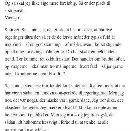
Og så skal jeg ikke sige mere foreløbig. Så er der plads til
spørgsmål.
Værsgo!
Spørger: Statsminister, det er sådan historisk set, at når nye
regeringer tiltræder, så er de de første måneder typisk fuld af
medvind – af en god stemning – af måske oven i købet stigende
opbakning i meningsmålingerne. Du har skabt en helt anden
trend. I er kommet ret skidt fra start. Det handler om brudte løfter,
og vælgerne – skal man tro målingerne i hvert fald – så jer gerne
ude af kontorerne igen. Hvorfor?
Statsministeren: Jeg tror for det første, det er lidt af en myte, at der
har været sådan en honeymoon-periode til regeringerne. Men jeg
tror, det var noget, der måske var i gamle dage. Jeg tror ikke, det
eksisterer længere. Jeg mærker i hvert fald ikke, vi oplever en
honeymoon i øjeblikket. Men jeg tror – og jeg tror også, der
sådan lidt hukommelsessvigt i forhold til at tænke, at alle
regeringer i nyere tid ...