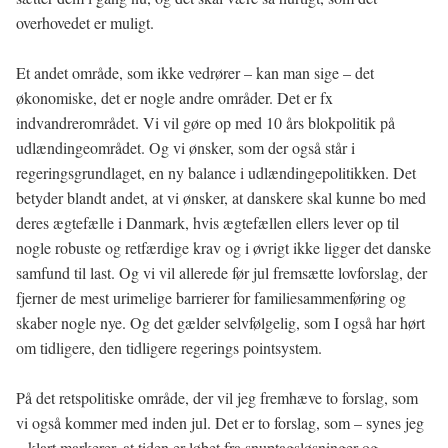
overhovedet er muligt.
Et andet område, som ikke vedrører – kan man sige – det
økonomiske, det er nogle andre områder. Det er fx
indvandrerområdet. Vi vil gøre op med 10 års blokpolitik på
udlændingeområdet. Og vi ønsker, som der også står i
regeringsgrundlaget, en ny balance i udlændingepolitikken. Det
betyder blandt andet, at vi ønsker, at danskere skal kunne bo med
deres ægtefælle i Danmark, hvis ægtefællen ellers lever op til
nogle robuste og retfærdige krav og i øvrigt ikke ligger det danske
samfund til last. Og vi vil allerede før jul fremsætte lovforslag, der
fjerner de mest urimelige barrierer for familiesammenføring og
skaber nogle nye. Og det gælder selvfølgelig, som I også har hørt
om tidligere, den tidligere regerings pointsystem.
På det retspolitiske område, der vil jeg fremhæve to forslag, som
vi også kommer med inden jul. Det er to forslag, som – synes jeg
– klart markerer, at tiden er løbet fra snuptagsløsninger og