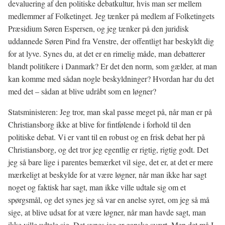
devaluering af den politiske debatkultur, hvis man ser mellem
medlemmer af Folketinget. Jeg tænker på medlem af Folketingets
Præsidium Søren Espersen, og jeg tænker på den juridisk
uddannede Søren Pind fra Venstre, der offentligt har beskyldt dig
for at lyve. Synes du, at det er en rimelig måde, man debatterer
blandt politikere i Danmark? Er det den norm, som gælder, at man
kan komme med sådan nogle beskyldninger? Hvordan har du det
med det – sådan at blive udråbt som en løgner?
Statsministeren: Jeg tror, man skal passe meget på, når man er på
Christiansborg ikke at blive for fintfølende i forhold til den
politiske debat. Vi er vant til en robust og en frisk debat her på
Christiansborg, og det tror jeg egentlig er rigtig, rigtig godt. Det
jeg så bare lige i parentes bemærket vil sige, det er, at det er mere
mærkeligt at beskylde for at være løgner, når man ikke har sagt
noget og faktisk har sagt, man ikke ville udtale sig om et
spørgsmål, og det synes jeg så var en anelse syret, om jeg så må
sige, at blive udsat for at være løgner, når man havde sagt, man
ikke ville udtale sig. Det synes jeg er ganske svært. Men det må I