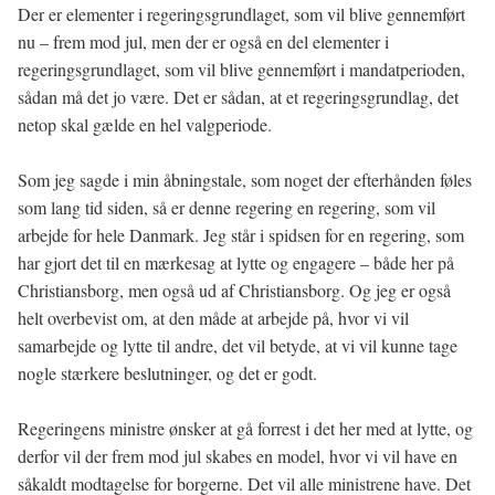
Der er elementer i regeringsgrundlaget, som vil blive gennemført
nu – frem mod jul, men der er også en del elementer i
regeringsgrundlaget, som vil blive gennemført i mandatperioden,
sådan må det jo være. Det er sådan, at et regeringsgrundlag, det
netop skal gælde en hel valgperiode.
Som jeg sagde i min åbningstale, som noget der efterhånden føles
som lang tid siden, så er denne regering en regering, som vil
arbejde for hele Danmark. Jeg står i spidsen for en regering, som
har gjort det til en mærkesag at lytte og engagere – både her på
Christiansborg, men også ud af Christiansborg. Og jeg er også
helt overbevist om, at den måde at arbejde på, hvor vi vil
samarbejde og lytte til andre, det vil betyde, at vi vil kunne tage
nogle stærkere beslutninger, og det er godt.
Regeringens ministre ønsker at gå forrest i det her med at lytte, og
derfor vil der frem mod jul skabes en model, hvor vi vil have en
såkaldt modtagelse for borgerne. Det vil alle ministrene have. Det