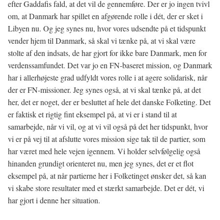
efter Gaddafis fald, at det vil de gennemføre. Der er jo ingen tvivl
om, at Danmark har spillet en afgørende rolle i dét, der er sket i
Libyen nu. Og jeg synes nu, hvor vores udsendte på et tidspunkt
vender hjem til Danmark, så skal vi tænke på, at vi skal være
stolte af den indsats, de har gjort for ikke bare Danmark, men for
verdenssamfundet. Det var jo en FN-baseret mission, og Danmark
har i allerhøjeste grad udfyldt vores rolle i at agere solidarisk, når
der er FN-missioner. Jeg synes også, at vi skal tænke på, at det
her, det er noget, der er besluttet af hele det danske Folketing. Det
er faktisk et rigtig fint eksempel på, at vi er i stand til at
samarbejde, når vi vil, og at vi vil også på det her tidspunkt, hvor
vi er på vej til at afslutte vores mission sige tak til de partier, som
har været med hele vejen igennem. Vi holder selvfølgelig også
hinanden grundigt orienteret nu, men jeg synes, det er et flot
eksempel på, at når partierne her i Folketinget ønsker det, så kan
vi skabe store resultater med et stærkt samarbejde. Det er dét, vi
har gjort i denne her situation.