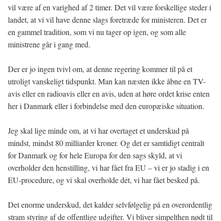
vil være af en varighed af 2 timer. Det vil være forskellige steder i
landet, at vi vil have denne slags foretræde for ministeren. Det er
en gammel tradition, som vi nu tager op igen, og som alle
ministrene går i gang med.
Der er jo ingen tvivl om, at denne regering kommer til på et
utroligt vanskeligt tidspunkt. Man kan næsten ikke åbne en TV-
avis eller en radioavis eller en avis, uden at høre ordet krise enten
her i Danmark eller i forbindelse med den europæiske situation.
Jeg skal lige minde om, at vi har overtaget et underskud på
mindst, mindst 80 milliarder kroner. Og det er samtidigt centralt
for Danmark og for hele Europa for den sags skyld, at vi
overholder den henstilling, vi har fået fra EU – vi er jo stadig i en
EU-procedure, og vi skal overholde dét, vi har fået besked på.
Det enorme underskud, det kalder selvfølgelig på en overordentlig
stram styring af de offentlige udgifter. Vi bliver simpelthen nødt til