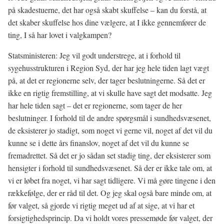
på skadestuerne, det har også skabt skuffelse – kan du forstå, at
det skaber skuffelse hos dine vælgere, at I ikke gennemfører de
ting, I så har lovet i valgkampen?
Statsministeren: Jeg vil godt understrege, at i forhold til
sygehusstrukturen i Region Syd, der har jeg hele tiden lagt vægt
på, at det er regionerne selv, der tager beslutningerne. Så det er
ikke en rigtig fremstilling, at vi skulle have sagt det modsatte. Jeg
har hele tiden sagt – det er regionerne, som tager de her
beslutninger. I forhold til de andre spørgsmål i sundhedsvæsenet,
de eksisterer jo stadigt, som noget vi gerne vil, noget af det vil du
kunne se i dette års finanslov, noget af det vil du kunne se
fremadrettet. Så det er jo sådan set stadig ting, der eksisterer som
hensigter i forhold til sundhedsvæsenet. Så der er ikke tale om, at
vi er løbet fra noget, vi har sagt tidligere. Vi må gøre tingene i den
rækkefølge, der er råd til det. Og jeg skal også bare minde om, at
før valget, så gjorde vi rigtig meget ud af at sige, at vi har et
forsigtighedsprincip. Da vi holdt vores pressemøde før valget, der