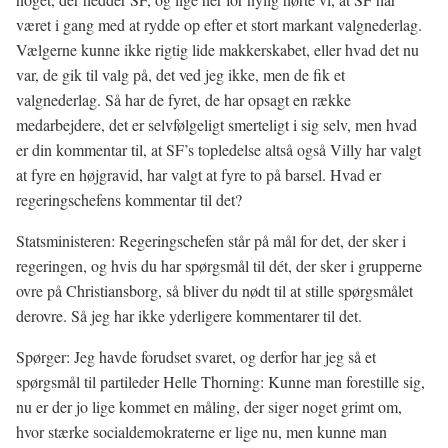
været i gang med at rydde op efter et stort markant valgnederlag.
Vælgerne kunne ikke rigtig lide makkerskabet, eller hvad det nu
var, de gik til valg på, det ved jeg ikke, men de fik et
valgnederlag. Så har de fyret, de har opsagt en række
medarbejdere, det er selvfølgeligt smerteligt i sig selv, men hvad
er din kommentar til, at SF’s topledelse altså også Villy har valgt
at fyre en højgravid, har valgt at fyre to på barsel. Hvad er
regeringschefens kommentar til det?
Statsministeren: Regeringschefen står på mål for det, der sker i
regeringen, og hvis du har spørgsmål til dét, der sker i grupperne
ovre på Christiansborg, så bliver du nødt til at stille spørgsmålet
derovre. Så jeg har ikke yderligere kommentarer til det.
Spørger: Jeg havde forudset svaret, og derfor har jeg så et
spørgsmål til partileder Helle Thorning: Kunne man forestille sig,
nu er der jo lige kommet en måling, der siger noget grimt om,
hvor stærke socialdemokraterne er lige nu, men kunne man