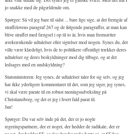
jo snakke med de pågældende om.
Spørger: Så vil jeg bare til sidst ... bare lige sige, at det fremgår af
straffelovens paragraf 267 og de følgende paragraffer, at man kan
blive straffet med fængsel i op til to år, hvis man fremsætter
ærekrænkende udtalelser eller sigtelser mod nogen. Synes du, det
ville være klædeligt, hvis de to politikere offentligt trækker deres
udtalelser og deres beskyldninger mod dig tilbage, og at det
ledsages med en undskyldning?
Statsministeren: Jeg synes, de udtalelser taler for sig selv, og jeg
har ikke yderligere kommentarer til det, som jeg siger, jeg synes,
vi skal være parate til en robust meningsudveksling på
Christiansborg, og det er jeg i hvert fald parat til.
Jan!
Spørger: Du var selv inde på det, der er jo nogle
regeringspartnere, der er noget, der hedder de radikale, der er
noget, der hedder SF, og lige her for nylig hørte vi, at SF har