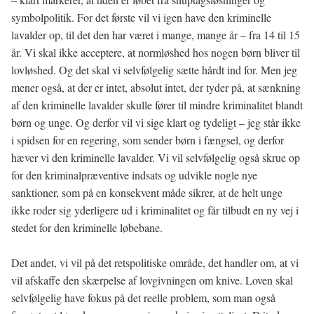
symbolpolitik. For det første vil vi igen have den kriminelle
lavalder op, til det den har været i mange, mange år – fra 14 til 15
år. Vi skal ikke acceptere, at normløshed hos nogen børn bliver til
lovløshed. Og det skal vi selvfølgelig sætte hårdt ind for. Men jeg
mener også, at der er intet, absolut intet, der tyder på, at sænkning
af den kriminelle lavalder skulle fører til mindre kriminalitet blandt
børn og unge. Og derfor vil vi sige klart og tydeligt – jeg står ikke
i spidsen for en regering, som sender børn i fængsel, og derfor
hæver vi den kriminelle lavalder. Vi vil selvfølgelig også skrue op
for den kriminalpræventive indsats og udvikle nogle nye
sanktioner, som på en konsekvent måde sikrer, at de helt unge
ikke roder sig yderligere ud i kriminalitet og får tilbudt en ny vej i
stedet for den kriminelle løbebane.
Det andet, vi vil på det retspolitiske område, det handler om, at vi
vil afskaffe den skærpelse af lovgivningen om knive. Loven skal
selvfølgelig have fokus på det reelle problem, som man også