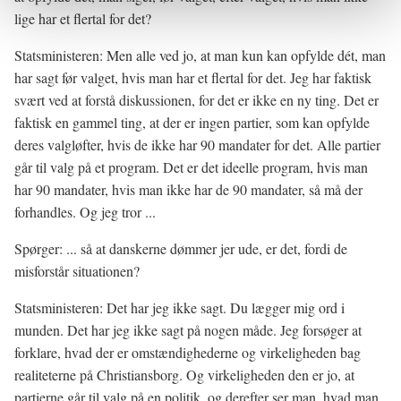
lige har et flertal for det?
Statsministeren: Men alle ved jo, at man kun kan opfylde dét, man
har sagt før valget, hvis man har et flertal for det. Jeg har faktisk
svært ved at forstå diskussionen, for det er ikke en ny ting. Det er
faktisk en gammel ting, at der er ingen partier, som kan opfylde
deres valgløfter, hvis de ikke har 90 mandater for det. Alle partier
går til valg på et program. Det er det ideelle program, hvis man
har 90 mandater, hvis man ikke har de 90 mandater, så må der
forhandles. Og jeg tror ...
Spørger: ... så at danskerne dømmer jer ude, er det, fordi de
misforstår situationen?
Statsministeren: Det har jeg ikke sagt. Du lægger mig ord i
munden. Det har jeg ikke sagt på nogen måde. Jeg forsøger at
forklare, hvad der er omstændighederne og virkeligheden bag
realiteterne på Christiansborg. Og virkeligheden den er jo, at
partierne går til valg på en politik, og derefter ser man, hvad man