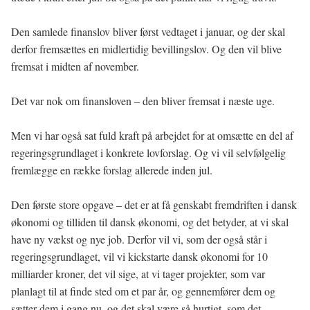
Den samlede finanslov bliver først vedtaget i januar, og der skal
derfor fremsættes en midlertidig bevillingslov. Og den vil blive
fremsat i midten af november.
Det var nok om finansloven – den bliver fremsat i næste uge.
Men vi har også sat fuld kraft på arbejdet for at omsætte en del af
regeringsgrundlaget i konkrete lovforslag. Og vi vil selvfølgelig
fremlægge en række forslag allerede inden jul.
Den første store opgave – det er at få genskabt fremdriften i dansk
økonomi og tilliden til dansk økonomi, og det betyder, at vi skal
have ny vækst og nye job. Derfor vil vi, som der også står i
regeringsgrundlaget, vil vi kickstarte dansk økonomi for 10
milliarder kroner, det vil sige, at vi tager projekter, som var
planlagt til at finde sted om et par år, og gennemfører dem og
sætter dem i gang nu, og det skal være så hurtigt, som det