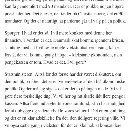
kan få gennemført med 90 mandater. Der er jo ikke nogen højere
poesi i det her. Det eneste, der tæller på Christiansborg, det er 90
mandater. Og det er naturligt, at partierne går til valg på en politik.
Spørger: Hvad er det så, I vil mere konkret med denne her
finanslov. Hvordan er det, Danmark skal komme igennem krisen,
samtidig med, at I vil sætte nogle vækstinitiativer i gang, kan vi
forstå, der vil komme gang i noget – kickstarte økonomien, men
pengekassen er tom. Hvad er det, I vil gøre?
Statsministeren: Altså for det første har der været diskuteret, om
den politik, vi fører, det er en videreførelse af den blå økonomiske
politik. Og der må jeg sige – det er det jo på ingen måde. Vi vil
gøre flere forskellige ting. Vi vil her og nu skaffe lidt flere penge i
kassen. Altså flere indtægter til vores samfund, så vi har mulighed
for at opbygge og videreudvikle vores velfærd. Det er en god ting,
og det er en klar adskillelse fra dét, den tidligere regering ville. Vi
vil også sætte gang i væksten, for det er ikke nok at konsolidere