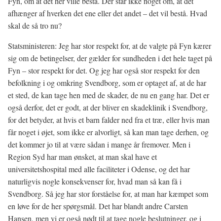
Fyn, om at det her ville bestå. Der står ikke noget om, at det
afhænger af hverken det ene eller det andet – det vil bestå. Hvad
skal de så tro nu?
Statsministeren: Jeg har stor respekt for, at de valgte på Fyn kærer
sig om de betingelser, der gælder for sundheden i det hele taget på
Fyn – stor respekt for det. Og jeg har også stor respekt for den
befolkning i og omkring Svendborg, som er optaget af, at de har
et sted, de kan tage hen med de skader, de nu en gang har. Det er
også derfor, det er godt, at der bliver en skadeklinik i Svendborg,
for det betyder, at hvis et barn falder ned fra et træ, eller hvis man
får noget i øjet, som ikke er alvorligt, så kan man tage derhen, og
det kommer jo til at være sådan i mange år fremover. Men i
Region Syd har man ønsket, at man skal have et
universitetshospital med alle faciliteter i Odense, og det har
naturligvis nogle konsekvenser for, hvad man så kan få i
Svendborg. Så jeg har stor forståelse for, at man har kæmpet som
en løve for de her spørgsmål. Det har blandt andre Carsten
Hansen, men vi er også nødt til at tage nogle beslutninger, og i