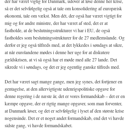
der har været vigtig for Danmark, udover at løse denne her krise,
så er det selvfølgelig også at tale om konsolidering af europæisk
økonomi, tale om vækst. Men dét, der også har været vigtigt for
mig og for andre ministre, der har været af sted, det er at
fastholde, at de beslutningsstrukturer vi har i EU, de også
fastholdes som beslutningsstrukturer for de 27 medlemslande. Og
derfor er jeg også tilfreds med, at det lykkedes i søndags at sikre,
at når eurolandene mødes i denne her uge for at diskutere
gældskrisen, at vi så også har et møde med alle 27 lande. Det
sikrede vi i søndags, og det er jeg egentlig ganske tilfreds med.
Det har været sagt mange gange, men jeg synes, det fortjener en
gentagelse, at den allervigtigste udenrigspolitiske opgave for
denne regering i de næste år, det er vores formandskab – det er en
kæmpe opgave, der er rigtig mange opgaver, som man forventer,
at Danmark løser, og det er selvfølgelig i lyset af den største krise
nogensinde. Det er et noget andet formandskab, end det vi havde
sidste gang, vi havde formandskabet.