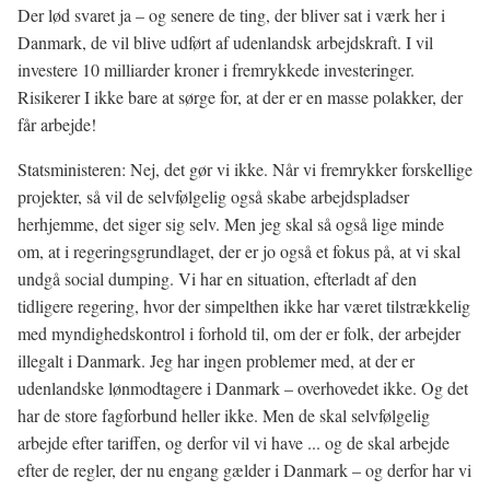
Der lød svaret ja – og senere de ting, der bliver sat i værk her i
Danmark, de vil blive udført af udenlandsk arbejdskraft. I vil
investere 10 milliarder kroner i fremrykkede investeringer.
Risikerer I ikke bare at sørge for, at der er en masse polakker, der
får arbejde!
Statsministeren: Nej, det gør vi ikke. Når vi fremrykker forskellige
projekter, så vil de selvfølgelig også skabe arbejdspladser
herhjemme, det siger sig selv. Men jeg skal så også lige minde
om, at i regeringsgrundlaget, der er jo også et fokus på, at vi skal
undgå social dumping. Vi har en situation, efterladt af den
tidligere regering, hvor der simpelthen ikke har været tilstrækkelig
med myndighedskontrol i forhold til, om der er folk, der arbejder
illegalt i Danmark. Jeg har ingen problemer med, at der er
udenlandske lønmodtagere i Danmark – overhovedet ikke. Og det
har de store fagforbund heller ikke. Men de skal selvfølgelig
arbejde efter tariffen, og derfor vil vi have ... og de skal arbejde
efter de regler, der nu engang gælder i Danmark – og derfor har vi