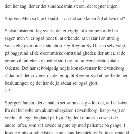
den her sag, der er det sundhedsministeren, der tegner linjen.
Spørger: Men så lige til sidst – var det så ikke en fejl at love det?
Statsministeren: Jeg synes, det er vigtigt at kæmpe for de her
sager, men vi er også nødt til at erkende, at vi står i en utrolig
vanskelig økonomisk situation. Og Region Syd har jo selv valgt,
på baggrund af de økonomiske omstændigheder, der nu er, at de
gerne vil indrette sig med et stort og fint universitetshospital i
Odense. Det har selvfølgelig nogle konsekvenser for Svendborg,
sådan må det jo være, og det er op til Region Syd at træffe de her
beslutninger, og det har de jo sådan set også gjort.
Ja!
Spørger: Jamen, det er sådan set samme sag – for det, at I er løbet
fra det her løfte om akutmodtagelsen i Svendborg, har jo vagt en
vrede i dit eget bagland på Fyn. Og det kommer jo oven i de
andre løfter, som at I lovede at gøre op med patienter på gange, I
lovede gratis sundhedstjek, gratis tandlægetjek og 1⁄2 times ventetid