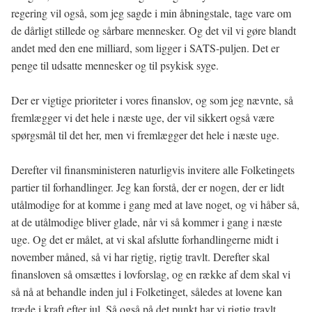
regering vil også, som jeg sagde i min åbningstale, tage vare om
de dårligt stillede og sårbare mennesker. Og det vil vi gøre blandt
andet med den ene milliard, som ligger i SATS-puljen. Det er
penge til udsatte mennesker og til psykisk syge.
Der er vigtige prioriteter i vores finanslov, og som jeg nævnte, så
fremlægger vi det hele i næste uge, der vil sikkert også være
spørgsmål til det her, men vi fremlægger det hele i næste uge.
Derefter vil finansministeren naturligvis invitere alle Folketingets
partier til forhandlinger. Jeg kan forstå, der er nogen, der er lidt
utålmodige for at komme i gang med at lave noget, og vi håber så,
at de utålmodige bliver glade, når vi så kommer i gang i næste
uge. Og det er målet, at vi skal afslutte forhandlingerne midt i
november måned, så vi har rigtig, rigtig travlt. Derefter skal
finansloven så omsættes i lovforslag, og en række af dem skal vi
så nå at behandle inden jul i Folketinget, således at lovene kan
træde i kraft efter jul. Så også på det punkt har vi rigtig travlt.