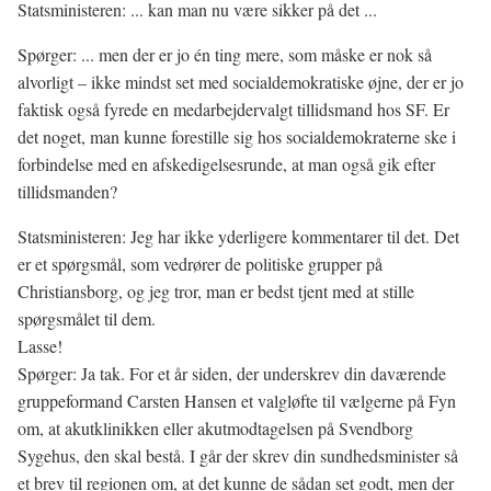
Statsministeren: ... kan man nu være sikker på det ...
Spørger: ... men der er jo én ting mere, som måske er nok så
alvorligt – ikke mindst set med socialdemokratiske øjne, der er jo
faktisk også fyrede en medarbejdervalgt tillidsmand hos SF. Er
det noget, man kunne forestille sig hos socialdemokraterne ske i
forbindelse med en afskedigelsesrunde, at man også gik efter
tillidsmanden?
Statsministeren: Jeg har ikke yderligere kommentarer til det. Det
er et spørgsmål, som vedrører de politiske grupper på
Christiansborg, og jeg tror, man er bedst tjent med at stille
spørgsmålet til dem.
Lasse!
Spørger: Ja tak. For et år siden, der underskrev din daværende
gruppeformand Carsten Hansen et valgløfte til vælgerne på Fyn
om, at akutklinikken eller akutmodtagelsen på Svendborg
Sygehus, den skal bestå. I går der skrev din sundhedsminister så
et brev til regionen om, at det kunne de sådan set godt, men der