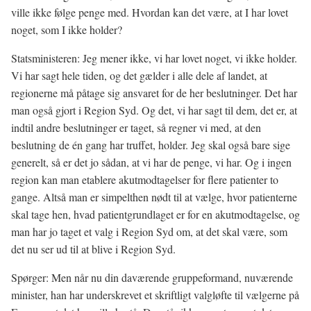
ville ikke følge penge med. Hvordan kan det være, at I har lovet
noget, som I ikke holder?
Statsministeren: Jeg mener ikke, vi har lovet noget, vi ikke holder.
Vi har sagt hele tiden, og det gælder i alle dele af landet, at
regionerne må påtage sig ansvaret for de her beslutninger. Det har
man også gjort i Region Syd. Og det, vi har sagt til dem, det er, at
indtil andre beslutninger er taget, så regner vi med, at den
beslutning de én gang har truffet, holder. Jeg skal også bare sige
generelt, så er det jo sådan, at vi har de penge, vi har. Og i ingen
region kan man etablere akutmodtagelser for flere patienter to
gange. Altså man er simpelthen nødt til at vælge, hvor patienterne
skal tage hen, hvad patientgrundlaget er for en akutmodtagelse, og
man har jo taget et valg i Region Syd om, at det skal være, som
det nu ser ud til at blive i Region Syd.
Spørger: Men når nu din daværende gruppeformand, nuværende
minister, han har underskrevet et skriftligt valgløfte til vælgerne på