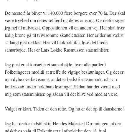
De næste 5 år bliver vi 140.000 flere borgere over 70 år. Der skal
være tryghed om deres velfærd og deres omsorg. Og derfor siger
jeg nej til nulvækst. Oppositionen vil en anden vej. Her skal hver
ledig krone gå til tvivlsomme skattelettelser. Her er der nulvækst
så langt øjet rækker. Her vil blokpolitik afløse det brede
samarbejde. Her er Lars Løkke Rasmussen statsminister.
Jeg ønsker at fortsætte et samarbejde, hvor alle partier i
Folketinget er med til at træffe de vigtige beslutninger. Og det er
min dybe overbevisning, at det er bedst for Danmark, når vi i
fællesskab finder holdbare løsninger. Sådan har det været med
mig som statsminister, og sådan vil det blive ved med at være.
Valget er klart. Tiden er den rette. Og nu er det op til danskerne!
Jeg har derfor indstillet til Hendes Majestæt Dronningen, at der
udskrives valg til Folketinget til afholdelse den 18. juni.