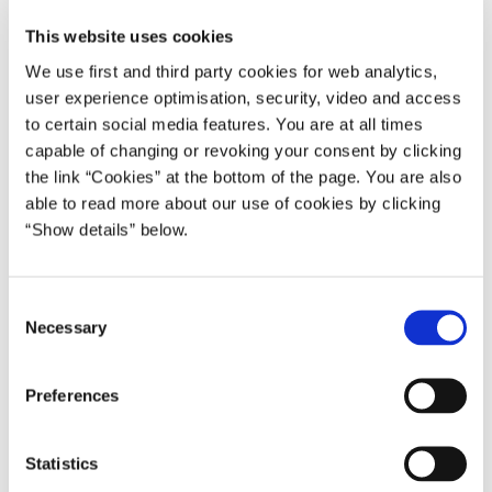
Danmark til noget helt særligt.
This website uses cookies
Siden 2011 har vi brugt 14 milliarder kroner mere på at passe på
We use first and third party cookies for web analytics,
velfærden. Og der er kommet 7.000 flere medarbejdere i
user experience optimisation, security, video and access
sundhedsvæsenet.
to certain social media features. You are at all times
capable of changing or revoking your consent by clicking
the link “Cookies” at the bottom of the page. You are also
I går fremlagde jeg sammen med økonomi- og
able to read more about our use of cookies by clicking
indenrigsministeren en klar økonomisk plan for Danmark, der
“Show details” below.
sikrer fortsatte reformer. Der sikrer, at vi holder styr på pengene.
Og den giver plads til beskedne og målrettede investeringer i vores
fælles velfærd.
C
Necessary
o
De næste år vil regeringen bruge i gennemsnit 3 milliarder kroner
n
mere på velfærden hvert år. Det er i alt 39 milliarder kroner frem
s
Preferences
mod år 2020. Det er ikke en gaveregn – langt fra. Men det er nok
e
til at udbygge og forbedre vores velfærd hvert eneste år. Den plan
n
er det vejkort, som Danmark har brug for. Derfor er det også det
t
Statistics
rigtige tidspunkt at spørge danskerne, om vi skal holde fast i
S