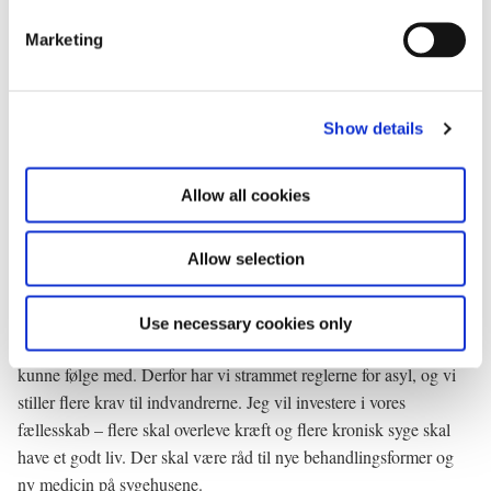
kursen, eller om man skal vælge oppositionens eksperiment.
e
Marketing
l
Jeg vil i de næste 23 dage bede danskerne om at tage stilling til to
e
spørgsmål. For det første. Hvordan sikrer vi, at Danmark fortsat
c
har fremgang og velstand, uden at vi sætter vores velfærd og
Show details
t
fællesskab over styr? Og for det andet. Hvem skal være
i
statsminister i Danmark? Det er en ære at være danskernes
o
Allow all cookies
n
statsminister. Det er et stort ansvar. Og hvis danskerne peger på
mig, vil jeg fortsætte den kurs, som har skabt resultater. En kurs,
Allow selection
der betyder 120.000 nye private arbejdspladser de næste år.
Jeg vil have hele Danmark med. Væksten skal komme alle til
Use necessary cookies only
gode. Jeg vil behandle flygtninge rimeligt. Men vi skal også
kunne følge med. Derfor har vi strammet reglerne for asyl, og vi
stiller flere krav til indvandrerne. Jeg vil investere i vores
fællesskab – flere skal overleve kræft og flere kronisk syge skal
have et godt liv. Der skal være råd til nye behandlingsformer og
ny medicin på sygehusene.