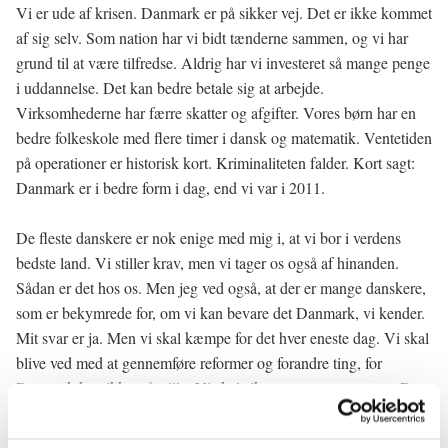
Vi er ude af krisen. Danmark er på sikker vej. Det er ikke kommet
af sig selv. Som nation har vi bidt tænderne sammen, og vi har
grund til at være tilfredse. Aldrig har vi investeret så mange penge
i uddannelse. Det kan bedre betale sig at arbejde.
Virksomhederne har færre skatter og afgifter. Vores børn har en
bedre folkeskole med flere timer i dansk og matematik. Ventetiden
på operationer er historisk kort. Kriminaliteten falder. Kort sagt:
Danmark er i bedre form i dag, end vi var i 2011.
De fleste danskere er nok enige med mig i, at vi bor i verdens
bedste land. Vi stiller krav, men vi tager os også af hinanden.
Sådan er det hos os. Men jeg ved også, at der er mange danskere,
som er bekymrede for, om vi kan bevare det Danmark, vi kender.
Mit svar er ja. Men vi skal kæmpe for det hver eneste dag. Vi skal
blive ved med at gennemføre reformer og forandre ting, for
Danmark kan ikke stå stille. Vi skal sikre, at pengene passer. Det
kræver stram styring. Og vi skal investere i velfærden. For det er
netop vores vilje til at have et stærkt velfærdssamfund, som gør