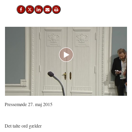
Del på Facebook
Del på X (Twitter)
Del på LinkedIn
Send email
Print
Pressemøde 27. maj 2015
Det talte ord gælder