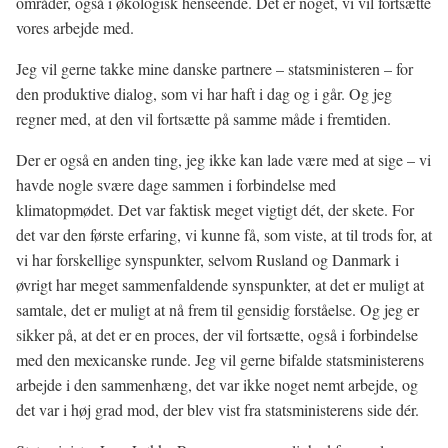
områder, også i økologisk henseende. Det er noget, vi vil fortsætte
vores arbejde med.
Jeg vil gerne takke mine danske partnere – statsministeren – for
den produktive dialog, som vi har haft i dag og i går. Og jeg
regner med, at den vil fortsætte på samme måde i fremtiden.
Der er også en anden ting, jeg ikke kan lade være med at sige – vi
havde nogle svære dage sammen i forbindelse med
klimatopmødet. Det var faktisk meget vigtigt dét, der skete. For
det var den første erfaring, vi kunne få, som viste, at til trods for, at
vi har forskellige synspunkter, selvom Rusland og Danmark i
øvrigt har meget sammenfaldende synspunkter, at det er muligt at
samtale, det er muligt at nå frem til gensidig forståelse. Og jeg er
sikker på, at det er en proces, der vil fortsætte, også i forbindelse
med den mexicanske runde. Jeg vil gerne bifalde statsministerens
arbejde i den sammenhæng, det var ikke noget nemt arbejde, og
det var i høj grad mod, der blev vist fra statsministerens side dér.