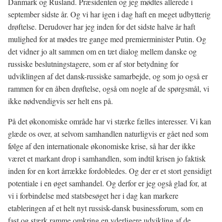
Danmark og Rusland. Præsidenten og jeg mødtes allerede i
september sidste år. Og vi har igen i dag haft en meget udbytterig
drøftelse. Derudover har jeg inden for det sidste halve år haft
mulighed for at mødes tre gange med premierminister Putin. Og
det vidner jo alt sammen om en tæt dialog mellem danske og
russiske beslutningstagere, som er af stor betydning for
udviklingen af det dansk-russiske samarbejde, og som jo også er
rammen for en åben drøftelse, også om nogle af de spørgsmål, vi
ikke nødvendigvis ser helt ens på.
På det økonomiske område har vi stærke fælles interesser. Vi kan
glæde os over, at selvom samhandlen naturligvis er gået ned som
følge af den internationale økonomiske krise, så har der ikke
været et markant drop i samhandlen, som indtil krisen jo faktisk
inden for en kort årrække fordobledes. Og der er et stort gensidigt
potentiale i en øget samhandel. Og derfor er jeg også glad for, at
vi i forbindelse med statsbesøget her i dag kan markere
etableringen af et helt nyt russisk-dansk businessforum, som en
fast og stærk ramme omkring en yderligere udvikling af de