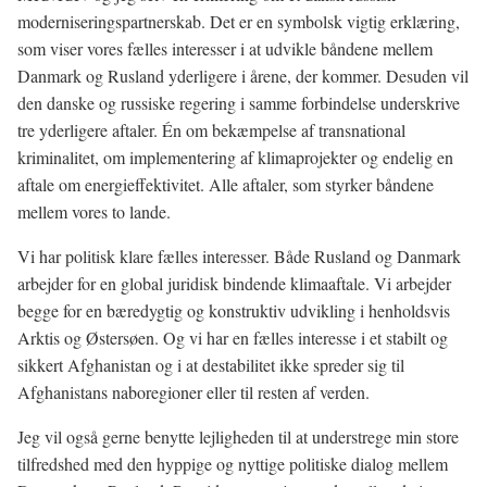
moderniseringspartnerskab. Det er en symbolsk vigtig erklæring,
som viser vores fælles interesser i at udvikle båndene mellem
Danmark og Rusland yderligere i årene, der kommer. Desuden vil
den danske og russiske regering i samme forbindelse underskrive
tre yderligere aftaler. Én om bekæmpelse af transnational
kriminalitet, om implementering af klimaprojekter og endelig en
aftale om energieffektivitet. Alle aftaler, som styrker båndene
mellem vores to lande.
Vi har politisk klare fælles interesser. Både Rusland og Danmark
arbejder for en global juridisk bindende klimaaftale. Vi arbejder
begge for en bæredygtig og konstruktiv udvikling i henholdsvis
Arktis og Østersøen. Og vi har en fælles interesse i et stabilt og
sikkert Afghanistan og i at destabilitet ikke spreder sig til
Afghanistans naboregioner eller til resten af verden.
Jeg vil også gerne benytte lejligheden til at understrege min store
tilfredshed med den hyppige og nyttige politiske dialog mellem