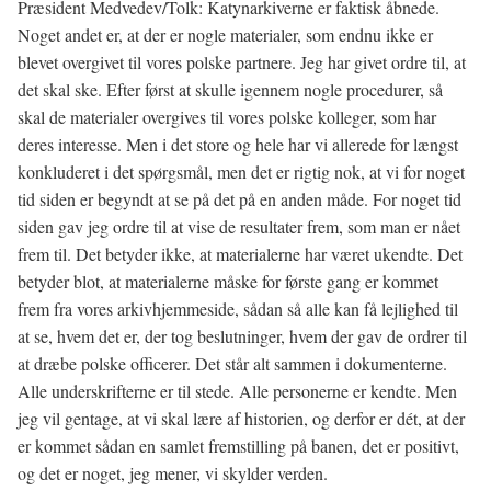
Præsident Medvedev/Tolk: Katynarkiverne er faktisk åbnede.
Noget andet er, at der er nogle materialer, som endnu ikke er
blevet overgivet til vores polske partnere. Jeg har givet ordre til, at
det skal ske. Efter først at skulle igennem nogle procedurer, så
skal de materialer overgives til vores polske kolleger, som har
deres interesse. Men i det store og hele har vi allerede for længst
konkluderet i det spørgsmål, men det er rigtig nok, at vi for noget
tid siden er begyndt at se på det på en anden måde. For noget tid
siden gav jeg ordre til at vise de resultater frem, som man er nået
frem til. Det betyder ikke, at materialerne har været ukendte. Det
betyder blot, at materialerne måske for første gang er kommet
frem fra vores arkivhjemmeside, sådan så alle kan få lejlighed til
at se, hvem det er, der tog beslutninger, hvem der gav de ordrer til
at dræbe polske officerer. Det står alt sammen i dokumenterne.
Alle underskrifterne er til stede. Alle personerne er kendte. Men
jeg vil gentage, at vi skal lære af historien, og derfor er dét, at der
er kommet sådan en samlet fremstilling på banen, det er positivt,
og det er noget, jeg mener, vi skylder verden.