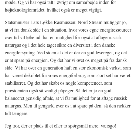
møde. Og vi har også talt i øvrigt om samarbejde inden for
højteknologiområdet, hvilket også er meget vigtigt.
Statsminister Lars Løkke Rasmussen: Nord Stream muliggør jo,
at vi fra dansk side i en situation, hvor vores egne energiressourcer
over tid vil løbe ud, har en mulighed for også at aftage russisk
naturgas og i det hele taget sikre en diversitet i den danske
energiforsyning. Ved siden af det er der en god leveregel, og det
er at spare på energien. Og det har vi øvet os meget på fra dansk
side. Vi har over en generation haft en stor økonomisk vækst, som
har været dekoblet fra vores energiforbrug, som stort set har været
stabiliseret. Og det har skabt os nogle kompetencer, som
præsidenten også så venligt påpeger. Så det er jo en god
balanceret gensidig aftale, at vi får mulighed for at aftage russisk
naturgas. Men til gengæld øver os i at spare på den, så den rækker
lidt længere.
Jeg tror, der er plads til et eller to spørgsmål mere, værsgo!