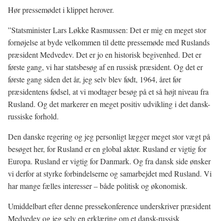
Hør pressemødet i klippet herover.
”Statsminister Lars Løkke Rasmussen: Det er mig en meget stor
fornøjelse at byde velkommen til dette pressemøde med Ruslands
præsident Medvedev. Det er jo en historisk begivenhed. Det er
første gang, vi har statsbesøg af en russisk præsident. Og det er
første gang siden det år, jeg selv blev født, 1964, året før
præsidentens fødsel, at vi modtager besøg på et så højt niveau fra
Rusland. Og det markerer en meget positiv udvikling i det dansk-
russiske forhold.
Den danske regering og jeg personligt lægger meget stor vægt på
besøget her, for Rusland er en global aktør. Rusland er vigtig for
Europa. Rusland er vigtig for Danmark. Og fra dansk side ønsker
vi derfor at styrke forbindelserne og samarbejdet med Rusland. Vi
har mange fælles interesser – både politisk og økonomisk.
Umiddelbart efter denne pressekonference underskriver præsident
Medvedev og jeg selv en erklæring om et dansk-russisk