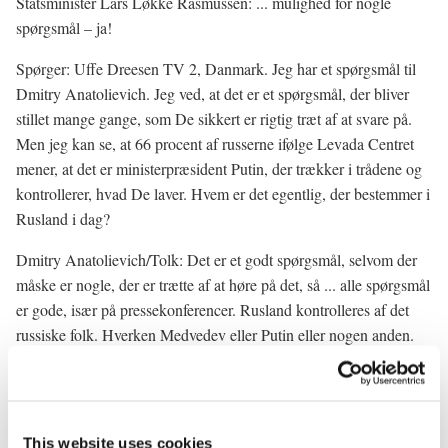
Statsminister Lars Løkke Rasmussen: ... mulighed for nogle
spørgsmål – ja!
Spørger: Uffe Dreesen TV 2, Danmark. Jeg har et spørgsmål til
Dmitry Anatolievich. Jeg ved, at det er et spørgsmål, der bliver
stillet mange gange, som De sikkert er rigtig træt af at svare på.
Men jeg kan se, at 66 procent af russerne ifølge Levada Centret
mener, at det er ministerpræsident Putin, der trækker i trådene og
kontrollerer, hvad De laver. Hvem er det egentlig, der bestemmer i
Rusland i dag?
Dmitry Anatolievich/Tolk: Det er et godt spørgsmål, selvom der
måske er nogle, der er trætte af at høre på det, så ... alle spørgsmål
er gode, især på pressekonferencer. Rusland kontrolleres af det
russiske folk. Hverken Medvedev eller Putin eller nogen anden.
Det er det første, jeg vil sige. Det andet, jeg vil sige er, at hvis vi
skal tale om fordeling af kompetencerne, så har jeg flere gange talt
om – og jeg vil minde dem om, at i overensstemmelse med vores
forfatning, så er det præsidenten, der udnævner premierministeren
This website uses cookies