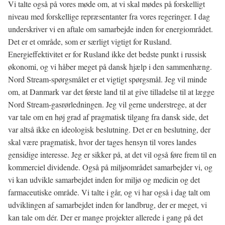
Vi talte også på vores møde om, at vi skal mødes på forskelligt
niveau med forskellige repræsentanter fra vores regeringer. I dag
underskriver vi en aftale om samarbejde inden for energiområdet.
Det er et område, som er særligt vigtigt for Rusland.
Energieffektivitet er for Rusland ikke det bedste punkt i russisk
økonomi, og vi håber meget på dansk hjælp i den sammenhæng.
Nord Stream-spørgsmålet er et vigtigt spørgsmål. Jeg vil minde
om, at Danmark var det første land til at give tilladelse til at lægge
Nord Stream-gasrørledningen. Jeg vil gerne understrege, at der
var tale om en høj grad af pragmatisk tilgang fra dansk side, det
var altså ikke en ideologisk beslutning. Det er en beslutning, der
skal være pragmatisk, hvor der tages hensyn til vores landes
gensidige interesse. Jeg er sikker på, at det vil også føre frem til en
kommerciel dividende. Også på miljøområdet samarbejder vi, og
vi kan udvikle samarbejdet inden for miljø og medicin og det
farmaceutiske område. Vi talte i går, og vi har også i dag talt om
udviklingen af samarbejdet inden for landbrug, der er meget, vi
kan tale om dér. Der er mange projekter allerede i gang på det