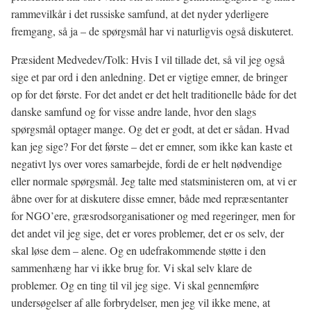
rammevilkår i det russiske samfund, at det nyder yderligere
fremgang, så ja – de spørgsmål har vi naturligvis også diskuteret.
Præsident Medvedev/Tolk: Hvis I vil tillade det, så vil jeg også
sige et par ord i den anledning. Det er vigtige emner, de bringer
op for det første. For det andet er det helt traditionelle både for det
danske samfund og for visse andre lande, hvor den slags
spørgsmål optager mange. Og det er godt, at det er sådan. Hvad
kan jeg sige? For det første – det er emner, som ikke kan kaste et
negativt lys over vores samarbejde, fordi de er helt nødvendige
eller normale spørgsmål. Jeg talte med statsministeren om, at vi er
åbne over for at diskutere disse emner, både med repræsentanter
for NGO’ere, græsrodsorganisationer og med regeringer, men for
det andet vil jeg sige, det er vores problemer, det er os selv, der
skal løse dem – alene. Og en udefrakommende støtte i den
sammenhæng har vi ikke brug for. Vi skal selv klare de
problemer. Og en ting til vil jeg sige. Vi skal gennemføre
undersøgelser af alle forbrydelser, men jeg vil ikke mene, at