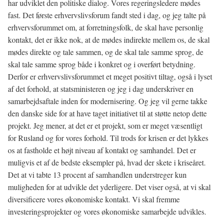
har udviklet den politiske dialog. Vores regeringsledere mødes
fast. Det første erhvervslivsforum fandt sted i dag, og jeg talte på
erhvervsforummet om, at forretningsfolk, de skal have personlig
kontakt, det er ikke nok, at de mødes indirekte mellem os, de skal
mødes direkte og tale sammen, og de skal tale samme sprog, de
skal tale samme sprog både i konkret og i overført betydning.
Derfor er erhvervslivsforummet et meget positivt tiltag, også i lyset
af det forhold, at statsministeren og jeg i dag underskriver en
samarbejdsaftale inden for modernisering. Og jeg vil gerne takke
den danske side for at have taget initiativet til at støtte netop dette
projekt. Jeg mener, at det er et projekt, som er meget væsentligt
for Rusland og for vores forhold. Til trods for krisen er det lykkes
os at fastholde et højt niveau af kontakt og samhandel. Det er
muligvis et af de bedste eksempler på, hvad der skete i kriseåret.
Det at vi tabte 13 procent af samhandlen understreger kun
muligheden for at udvikle det yderligere. Det viser også, at vi skal
diversificere vores økonomiske kontakt. Vi skal fremme
investeringsprojekter og vores økonomiske samarbejde udvikles.