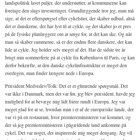
landspolitisk lavet puljer, der understøtter, at kommunerne kan
foretage den slags investeringer. Grundlæggende tror jeg, man må
sige, at det er efterspørgsel efter cykelstier, der skaber udbud, altså
det er danskerne, der har lyst til at cykle, og det skaber jo et pres
på de fysiske planlæggere om at sørge for, at det kan ske. Og når
man så skaber rammerne, så er der endnu flere danskere, der kan
lide at cykle. Jeg holder selv meget af det. Har de sidste tre år
brugt min sommerferie på at cykle fra København til Paris, og kan
derfor bekræfte, at den danske cykelinfrastruktur er meget den
overlegen, man finder længere nede i Europa.
Præsident Medvedev/Tolk: Det er et glimrende spørgsmål. Det
var ikke i Danmark, men det var før, jeg blev præsident, havde jeg
mulighed for at bevæge mig lidt friere rundt i Europa. Jeg var
meget glad for at se, hvordan man i et af de europæiske lande, der
var vi på en restaurant, hvor premiereministeren var kommet, og
der så jeg premiereministeren i pågældende land ankomme på
cykel. Det var noget, der inspirerede mig meget dengang. Jeg vil