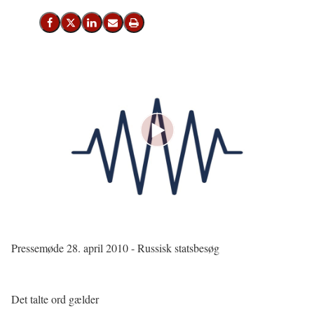
Del på Facebook
Del på X (Twitter)
Del på LinkedIn
Send email
Print
Pressemøde 28. april 2010 - Russisk statsbesøg
Det talte ord gælder