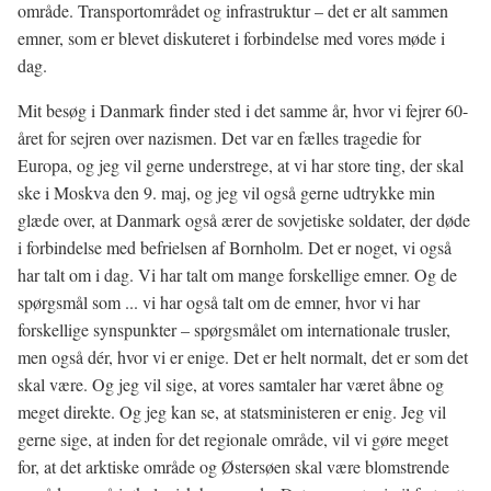
område. Transportområdet og infrastruktur – det er alt sammen
emner, som er blevet diskuteret i forbindelse med vores møde i
dag.
Mit besøg i Danmark finder sted i det samme år, hvor vi fejrer 60-
året for sejren over nazismen. Det var en fælles tragedie for
Europa, og jeg vil gerne understrege, at vi har store ting, der skal
ske i Moskva den 9. maj, og jeg vil også gerne udtrykke min
glæde over, at Danmark også ærer de sovjetiske soldater, der døde
i forbindelse med befrielsen af Bornholm. Det er noget, vi også
har talt om i dag. Vi har talt om mange forskellige emner. Og de
spørgsmål som ... vi har også talt om de emner, hvor vi har
forskellige synspunkter – spørgsmålet om internationale trusler,
men også dér, hvor vi er enige. Det er helt normalt, det er som det
skal være. Og jeg vil sige, at vores samtaler har været åbne og
meget direkte. Og jeg kan se, at statsministeren er enig. Jeg vil
gerne sige, at inden for det regionale område, vil vi gøre meget
for, at det arktiske område og Østersøen skal være blomstrende