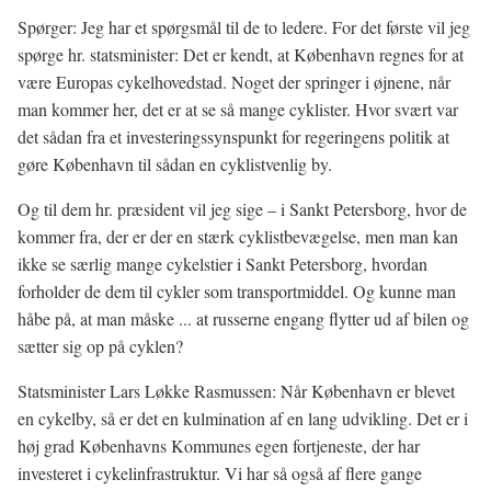
Spørger: Jeg har et spørgsmål til de to ledere. For det første vil jeg
spørge hr. statsminister: Det er kendt, at København regnes for at
være Europas cykelhovedstad. Noget der springer i øjnene, når
man kommer her, det er at se så mange cyklister. Hvor svært var
det sådan fra et investeringssynspunkt for regeringens politik at
gøre København til sådan en cyklistvenlig by.
Og til dem hr. præsident vil jeg sige – i Sankt Petersborg, hvor de
kommer fra, der er der en stærk cyklistbevægelse, men man kan
ikke se særlig mange cykelstier i Sankt Petersborg, hvordan
forholder de dem til cykler som transportmiddel. Og kunne man
håbe på, at man måske ... at russerne engang flytter ud af bilen og
sætter sig op på cyklen?
Statsminister Lars Løkke Rasmussen: Når København er blevet
en cykelby, så er det en kulmination af en lang udvikling. Det er i
høj grad Københavns Kommunes egen fortjeneste, der har
investeret i cykelinfrastruktur. Vi har så også af flere gange