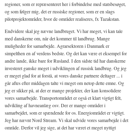
regioner, som er repræsenteret her i forbindelse med statsbesøget,
og som følger mig, det er russiske regioner, som er en slags
pilotprojektområder, hvor de områder realiseres, fx Tazakstan.
Endvidere skal jeg nævne landbruget. Vi har meget, vi kan tale
med danskerne om, når det kommer til landbrug. Mange
muligheder for samarbejde. Agrarsektoren i Danmark er
simpelthen en af verdens bedste. Og det kan være et eksempel for
andre lande, ikke bare for Rusland. I den sidste tid har danskerne
investeret ganske meget i udviklingen af russisk landbrug. Og jeg
er meget glad for at forstå, at vores danske partnere deltager ... i
går aftes efter middagen talte vi meget om netop dette emne. Og
jeg er sikker på, at der er mange projekter, der kan konsolidere
vores samarbejde. Transportområdet er også et klart vigtigt felt,
udvikling af havneanlæg osv. Der er mange områder i
samarbejdet, som er spændende for os. Energiområdet er vigtigt.
Jeg har nævnt Nord Stream. Vi skal udvide vores samarbejde i det
område. Derfor vil jeg sige, at det har været et meget nyttigt