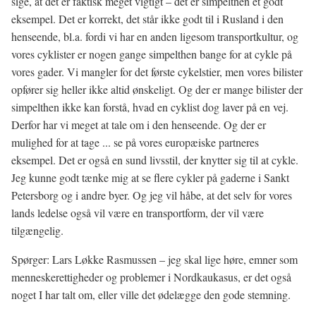
sige, at det er faktisk meget vigtigt – det er simpelthen et godt
eksempel. Det er korrekt, det står ikke godt til i Rusland i den
henseende, bl.a. fordi vi har en anden ligesom transportkultur, og
vores cyklister er nogen gange simpelthen bange for at cykle på
vores gader. Vi mangler for det første cykelstier, men vores bilister
opfører sig heller ikke altid ønskeligt. Og der er mange bilister der
simpelthen ikke kan forstå, hvad en cyklist dog laver på en vej.
Derfor har vi meget at tale om i den henseende. Og der er
mulighed for at tage ... se på vores europæiske partneres
eksempel. Det er også en sund livsstil, der knytter sig til at cykle.
Jeg kunne godt tænke mig at se flere cykler på gaderne i Sankt
Petersborg og i andre byer. Og jeg vil håbe, at det selv for vores
lands ledelse også vil være en transportform, der vil være
tilgængelig.
Spørger: Lars Løkke Rasmussen – jeg skal lige høre, emner som
menneskerettigheder og problemer i Nordkaukasus, er det også
noget I har talt om, eller ville det ødelægge den gode stemning.