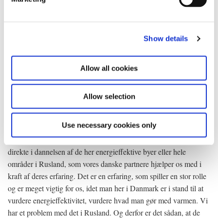
l
erhvervslivsprojekter ...
e
c
Præsident Medvedev/Tolk: Tak for spørgsmålet. Der er mange
Show details
t
danske investeringer i vores land. Danmark investerer ca. 1 mia.
i
dollars om året i Rusland. Jeg kan ikke sige, at det er et gigantisk
o
investeringsniveau, men det er en rigtig god start. Og de
Allow all cookies
n
investeringer, det er investeringer inden for det medicinske og
farmaceutiske område. Det er inden for energiområdet.
Allow selection
Energisamarbejdet som statsministeren og jeg netop har talt om i
forbindelse med vores forhandlinger, og vi nåede frem til enighed
Use necessary cookies only
om, at netop det område er vigtigt for os. Det er meget klart for os
hvorfor. Sagen er den, at vores danske partnere, de deltager
direkte i dannelsen af de her energieffektive byer eller hele
områder i Rusland, som vores danske partnere hjælper os med i
kraft af deres erfaring. Det er en erfaring, som spiller en stor rolle
og er meget vigtig for os, idet man her i Danmark er i stand til at
vurdere energieffektivitet, vurdere hvad man gør med varmen. Vi
har et problem med det i Rusland. Og derfor er det sådan, at de