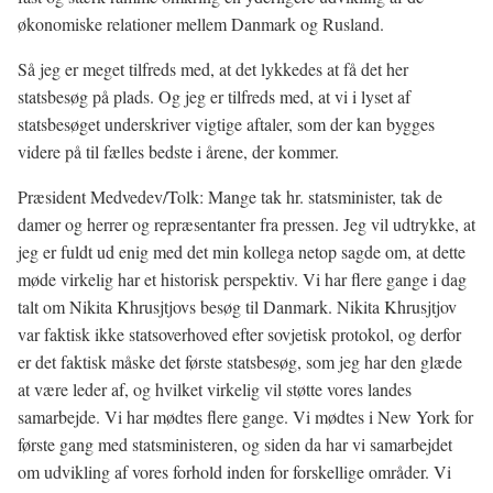
økonomiske relationer mellem Danmark og Rusland.
Så jeg er meget tilfreds med, at det lykkedes at få det her
statsbesøg på plads. Og jeg er tilfreds med, at vi i lyset af
statsbesøget underskriver vigtige aftaler, som der kan bygges
videre på til fælles bedste i årene, der kommer.
Præsident Medvedev/Tolk: Mange tak hr. statsminister, tak de
damer og herrer og repræsentanter fra pressen. Jeg vil udtrykke, at
jeg er fuldt ud enig med det min kollega netop sagde om, at dette
møde virkelig har et historisk perspektiv. Vi har flere gange i dag
talt om Nikita Khrusjtjovs besøg til Danmark. Nikita Khrusjtjov
var faktisk ikke statsoverhoved efter sovjetisk protokol, og derfor
er det faktisk måske det første statsbesøg, som jeg har den glæde
at være leder af, og hvilket virkelig vil støtte vores landes
samarbejde. Vi har mødtes flere gange. Vi mødtes i New York for
første gang med statsministeren, og siden da har vi samarbejdet
om udvikling af vores forhold inden for forskellige områder. Vi