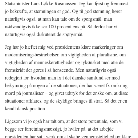
Statsminister Lars Løkke Rasmussen: Jeg kan først og fremmest
jo bekræfte, at stemningen er god. Og til god stemning hører
naturligvis også, at man kan tale om de spørgsmål, man
nødvendigvis ikke ser 100 procent ens på. Så derfor har vi
naturligvis også diskuteret de spørgsmål.
Jeg har jo hæftet mig ved præsidentens klare markeringer om
moderniseringsbestræbelser, om vigtigheden af pluralisme, om
vigtigheden af menneskerettigheder og lykønsket med alle de
fremskridt der gøres i så henseende. Men naturligvis også
redegjort for, hvordan man fx i det danske samfund ser med
bekymring på nogen af de situationer, der har været fx omkring
mord på journalister – og givet udtryk for det ønske om, at disse
situationer afklares, og de skyldige bringes til straf. Så det er en
kendt dansk position.
Ligesom vi jo også har talt om, at det store potentiale, som vi
begge ser forretningsmæssigt, jo hviler på, at det arbejde
præsidenten har sat i værk om at skabe gennemsigtighed og klare