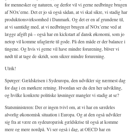
for mennesker og naturen, og derfor vil vi gerne nedbringe brugen
af NOx’erne. Det er jo så også sådan, at vi skal sikre, vi stadig har
produktionsvirksomhed i Danmark. Og det er en af grundene til,
at vi samtidig med, at vi nedbringer brugen af NOx’erne ved at
lægge afgift på – også har en kickstart af dansk økonomi, som jo
netop vil komme ufaglærte til gode. På den måde er der balance i
tingene. Og hvis vi gerne vil have mindre forurening, bliver vi
nødt til at tage de skridt, som sikrer mindre forurening.
Ulrik!
Spørger: Gældskrisen i Sydeuropa, den udvikler sig nærmest dag
for dag i en mørkere retning. Hvordan ser du den her udvikling,
og hvilke konkrete politiske løsninger mangler vi stadig at se?
Statsministeren: Der er ingen tvivl om, at vi har en særdeles
alvorlig økonomisk situation i Europa. Og at den også udvikler
sig fra at være en sydeuropæisk gældskrise til også at komme
mere og mere nordpå. Vi ser også i dag, at OECD har en