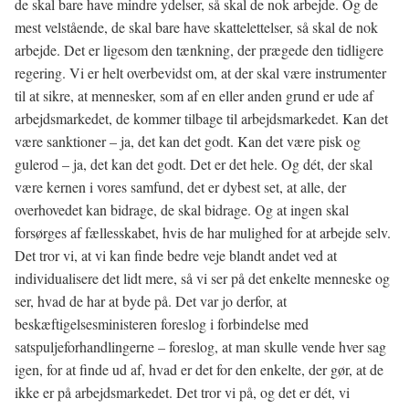
de skal bare have mindre ydelser, så skal de nok arbejde. Og de
mest velstående, de skal bare have skattelettelser, så skal de nok
arbejde. Det er ligesom den tænkning, der prægede den tidligere
regering. Vi er helt overbevidst om, at der skal være instrumenter
til at sikre, at mennesker, som af en eller anden grund er ude af
arbejdsmarkedet, de kommer tilbage til arbejdsmarkedet. Kan det
være sanktioner – ja, det kan det godt. Kan det være pisk og
gulerod – ja, det kan det godt. Det er det hele. Og dét, der skal
være kernen i vores samfund, det er dybest set, at alle, der
overhovedet kan bidrage, de skal bidrage. Og at ingen skal
forsørges af fællesskabet, hvis de har mulighed for at arbejde selv.
Det tror vi, at vi kan finde bedre veje blandt andet ved at
individualisere det lidt mere, så vi ser på det enkelte menneske og
ser, hvad de har at byde på. Det var jo derfor, at
beskæftigelsesministeren foreslog i forbindelse med
satspuljeforhandlingerne – foreslog, at man skulle vende hver sag
igen, for at finde ud af, hvad er det for den enkelte, der gør, at de
ikke er på arbejdsmarkedet. Det tror vi på, og det er dét, vi