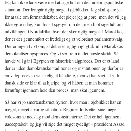
Jeg kan ikke lade være med at sige lidt om den udenrigspolitiske
situation. Der foregår rigtig meget i øjeblikket. Jeg skal spare jer
for at tale om formandskabet, det plejer jeg at gøre, men det vil jeg
ikke gøre i dag, kun hvis I spørger om det, men blot sige lidt om
udviklingen i Nordafrika, hvor der sker rigtig meget. I Marokko,
der er der gennemført et fredeligt og et velordnet parlamentsvalg.
Der er ingen tvivl om, at det er et rigtig vigtigt skridt i Marokkos
demokratiseringsproces. Og vi ser frem til det næste skridt. Så
havde vi i går i Egypten en historisk valgproces. Det er et land,
der er uden demokratiske traditioner og institutioner, og derfor er
en valgproces jo vanskelig at håndtere, men vi har sagt, at vi fra
dansk side er klar til at hjælpe, og vi håber, at man kommer
fornuftigt igennem hele den proces, man skal igennem.
Så har vi jo smertensbarnet Syrien, hvor man i øjeblikket har en
meget, meget alvorlig situation. Regimet fortsætter sine meget
voldsomme nedslag mod demonstranterne. Det er helt igennem
uacceptabelt, og jeg vil sige det meget tydeligt – præsident Assad