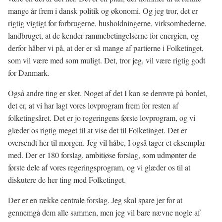
mange år frem i dansk politik og økonomi. Og jeg tror, det er
rigtig vigtigt for forbrugerne, husholdningerne, virksomhederne,
landbruget, at de kender rammebetingelserne for energien, og
derfor håber vi på, at der er så mange af partierne i Folketinget,
som vil være med som muligt. Det, tror jeg, vil være rigtig godt
for Danmark.
Også andre ting er sket. Noget af det I kan se derovre på bordet,
det er, at vi har lagt vores lovprogram frem for resten af
folketingsåret. Det er jo regeringens første lovprogram, og vi
glæder os rigtig meget til at vise det til Folketinget. Det er
oversendt her til morgen. Jeg vil håbe, I også tager et eksemplar
med. Der er 180 forslag, ambitiøse forslag, som udmønter de
første dele af vores regeringsprogram, og vi glæder os til at
diskutere de her ting med Folketinget.
Der er en række centrale forslag. Jeg skal spare jer for at
gennemgå dem alle sammen, men jeg vil bare nævne nogle af