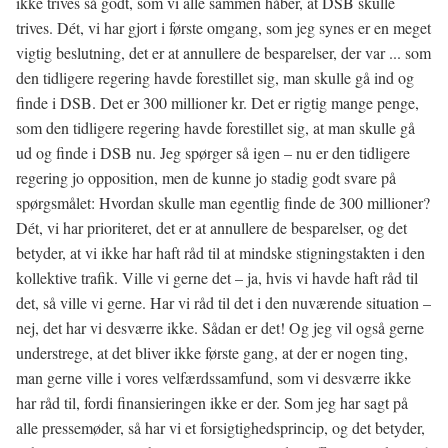
ikke trives så godt, som vi alle sammen håber, at DSB skulle
trives. Dét, vi har gjort i første omgang, som jeg synes er en meget
vigtig beslutning, det er at annullere de besparelser, der var ... som
den tidligere regering havde forestillet sig, man skulle gå ind og
finde i DSB. Det er 300 millioner kr. Det er rigtig mange penge,
som den tidligere regering havde forestillet sig, at man skulle gå
ud og finde i DSB nu. Jeg spørger så igen – nu er den tidligere
regering jo opposition, men de kunne jo stadig godt svare på
spørgsmålet: Hvordan skulle man egentlig finde de 300 millioner?
Dét, vi har prioriteret, det er at annullere de besparelser, og det
betyder, at vi ikke har haft råd til at mindske stigningstakten i den
kollektive trafik. Ville vi gerne det – ja, hvis vi havde haft råd til
det, så ville vi gerne. Har vi råd til det i den nuværende situation –
nej, det har vi desværre ikke. Sådan er det! Og jeg vil også gerne
understrege, at det bliver ikke første gang, at der er nogen ting,
man gerne ville i vores velfærdssamfund, som vi desværre ikke
har råd til, fordi finansieringen ikke er der. Som jeg har sagt på
alle pressemøder, så har vi et forsigtighedsprincip, og det betyder,