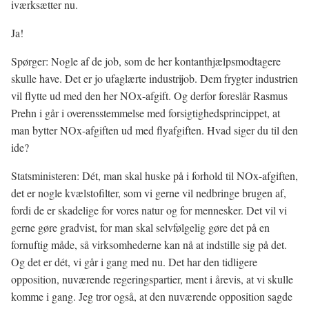
iværksætter nu.
Ja!
Spørger: Nogle af de job, som de her kontanthjælpsmodtagere
skulle have. Det er jo ufaglærte industrijob. Dem frygter industrien
vil flytte ud med den her NOx-afgift. Og derfor foreslår Rasmus
Prehn i går i overensstemmelse med forsigtighedsprincippet, at
man bytter NOx-afgiften ud med flyafgiften. Hvad siger du til den
ide?
Statsministeren: Dét, man skal huske på i forhold til NOx-afgiften,
det er nogle kvælstofilter, som vi gerne vil nedbringe brugen af,
fordi de er skadelige for vores natur og for mennesker. Det vil vi
gerne gøre gradvist, for man skal selvfølgelig gøre det på en
fornuftig måde, så virksomhederne kan nå at indstille sig på det.
Og det er dét, vi går i gang med nu. Det har den tidligere
opposition, nuværende regeringspartier, ment i årevis, at vi skulle
komme i gang. Jeg tror også, at den nuværende opposition sagde