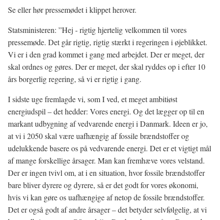
Se eller hør pressemødet i klippet herover.
Statsministeren: ”Hej - rigtig hjertelig velkommen til vores
pressemøde. Det går rigtig, rigtig stærkt i regeringen i øjeblikket.
Vi er i den grad kommet i gang med arbejdet. Der er meget, der
skal ordnes og gøres. Der er meget, der skal ryddes op i efter 10
års borgerlig regering, så vi er rigtig i gang.
I sidste uge fremlagde vi, som I ved, et meget ambitiøst
energiudspil – det hedder: Vores energi. Og det lægger op til en
markant udbygning af vedvarende energi i Danmark. Ideen er jo,
at vi i 2050 skal være uafhængig af fossile brændstoffer og
udelukkende basere os på vedvarende energi. Det er et vigtigt mål
af mange forskellige årsager. Man kan fremhæve vores velstand.
Der er ingen tvivl om, at i en situation, hvor fossile brændstoffer
bare bliver dyrere og dyrere, så er det godt for vores økonomi,
hvis vi kan gøre os uafhængige af netop de fossile brændstoffer.
Det er også godt af andre årsager – det betyder selvfølgelig, at vi