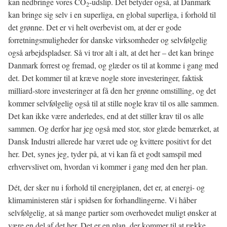
kan nedbringe vores CO
-udslip. Det betyder også, at Danmark
2
kan bringe sig selv i en superliga, en global superliga, i forhold til
det grønne. Det er vi helt overbevist om, at der er gode
forretningsmuligheder for danske virksomheder og selvfølgelig
også arbejdspladser. Så vi tror alt i alt, at det her – det kan bringe
Danmark forrest og fremad, og glæder os til at komme i gang med
det. Det kommer til at kræve nogle store investeringer, faktisk
milliard-store investeringer at få den her grønne omstilling, og det
kommer selvfølgelig også til at stille nogle krav til os alle sammen.
Det kan ikke være anderledes, end at det stiller krav til os alle
sammen. Og derfor har jeg også med stor, stor glæde bemærket, at
Dansk Industri allerede har været ude og kvittere positivt for det
her. Det, synes jeg, tyder på, at vi kan få et godt samspil med
erhvervslivet om, hvordan vi kommer i gang med den her plan.
Dét, der sker nu i forhold til energiplanen, det er, at energi- og
klimaministeren står i spidsen for forhandlingerne. Vi håber
selvfølgelig, at så mange partier som overhovedet muligt ønsker at
være en del af det her. Det er en plan, der kommer til at række