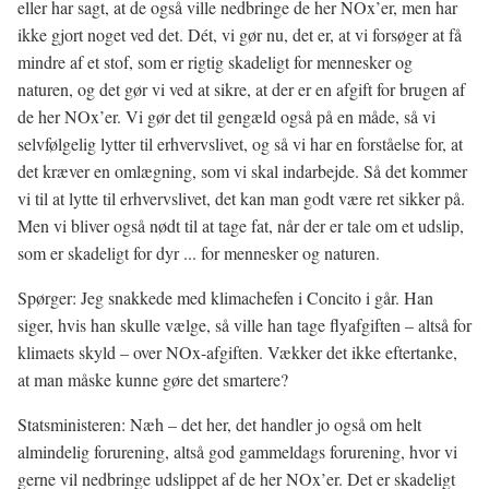
eller har sagt, at de også ville nedbringe de her NOx’er, men har
ikke gjort noget ved det. Dét, vi gør nu, det er, at vi forsøger at få
mindre af et stof, som er rigtig skadeligt for mennesker og
naturen, og det gør vi ved at sikre, at der er en afgift for brugen af
de her NOx’er. Vi gør det til gengæld også på en måde, så vi
selvfølgelig lytter til erhvervslivet, og så vi har en forståelse for, at
det kræver en omlægning, som vi skal indarbejde. Så det kommer
vi til at lytte til erhvervslivet, det kan man godt være ret sikker på.
Men vi bliver også nødt til at tage fat, når der er tale om et udslip,
som er skadeligt for dyr ... for mennesker og naturen.
Spørger: Jeg snakkede med klimachefen i Concito i går. Han
siger, hvis han skulle vælge, så ville han tage flyafgiften – altså for
klimaets skyld – over NOx-afgiften. Vækker det ikke eftertanke,
at man måske kunne gøre det smartere?
Statsministeren: Næh – det her, det handler jo også om helt
almindelig forurening, altså god gammeldags forurening, hvor vi
gerne vil nedbringe udslippet af de her NOx’er. Det er skadeligt