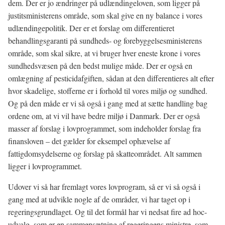
dem. Der er jo ændringer på udlændingeloven, som ligger på
justitsministerens område, som skal give en ny balance i vores
udlændingepolitik. Der er et forslag om differentieret
behandlingsgaranti på sundheds- og forebyggelsesministerens
område, som skal sikre, at vi bruger hver eneste krone i vores
sundhedsvæsen på den bedst mulige måde. Der er også en
omlægning af pesticidafgiften, sådan at den differentieres alt efter
hvor skadelige, stofferne er i forhold til vores miljø og sundhed.
Og på den måde er vi så også i gang med at sætte handling bag
ordene om, at vi vil have bedre miljø i Danmark. Der er også
masser af forslag i lovprogrammet, som indeholder forslag fra
finansloven – det gælder for eksempel ophævelse af
fattigdomsydelserne og forslag på skatteområdet. Alt sammen
ligger i lovprogrammet.
Udover vi så har fremlagt vores lovprogram, så er vi så også i
gang med at udvikle nogle af de områder, vi har taget op i
regeringsgrundlaget. Og til det formål har vi nedsat fire ad hoc-
udvalg, som er en sammensætning af regeringens ministre, som