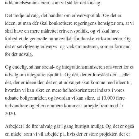
uddannelsesministeren, som vil stå for det forslag.
Det tredje udvalg, det handler om erhvervspolitik. Og det er
ideen, at man dér skal konkretisere regeringens hensigter om, at vi
skal have en mere målrettet erhvervspolitik, og vi skal have
forbedret de generelle rammevilkår for danske virksomheder. Og
det er selvfølgelig erhvervs- og vækstministeren, som er formand
for det udvalg.
Og endelig, så har social- og integrationsministeren ansvaret for et
udvalg om integrationspolitik. Og dét, der er foreslået dér ... eller
dét, der er ideen dér, det er, at udvalget skal komme med ideer til,
hvordan vi kan sikre en mere helhedsorienteret indsats i vores
udsatte boligområder, og hvordan vi kan sikre, at 10.000 flere
indvandrere og efterkommere kommer i arbejde frem mod år
2020.
Arbejdet i de fire udvalg går i gang hurtigst muligt. Og det er også
en måde, som vi vil arbejde på, hvis der er store projekter, der er