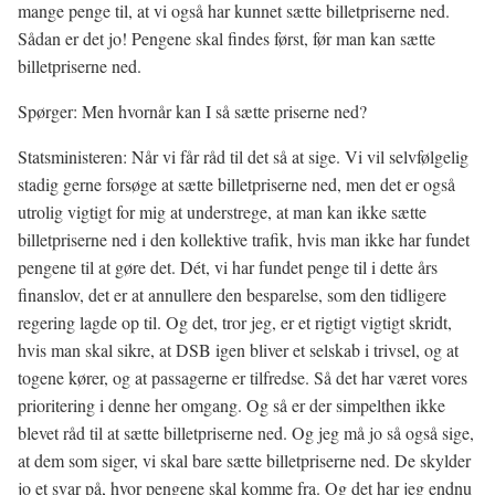
mange penge til, at vi også har kunnet sætte billetpriserne ned.
Sådan er det jo! Pengene skal findes først, før man kan sætte
billetpriserne ned.
Spørger: Men hvornår kan I så sætte priserne ned?
Statsministeren: Når vi får råd til det så at sige. Vi vil selvfølgelig
stadig gerne forsøge at sætte billetpriserne ned, men det er også
utrolig vigtigt for mig at understrege, at man kan ikke sætte
billetpriserne ned i den kollektive trafik, hvis man ikke har fundet
pengene til at gøre det. Dét, vi har fundet penge til i dette års
finanslov, det er at annullere den besparelse, som den tidligere
regering lagde op til. Og det, tror jeg, er et rigtigt vigtigt skridt,
hvis man skal sikre, at DSB igen bliver et selskab i trivsel, og at
togene kører, og at passagerne er tilfredse. Så det har været vores
prioritering i denne her omgang. Og så er der simpelthen ikke
blevet råd til at sætte billetpriserne ned. Og jeg må jo så også sige,
at dem som siger, vi skal bare sætte billetpriserne ned. De skylder
jo et svar på, hvor pengene skal komme fra. Og det har jeg endnu