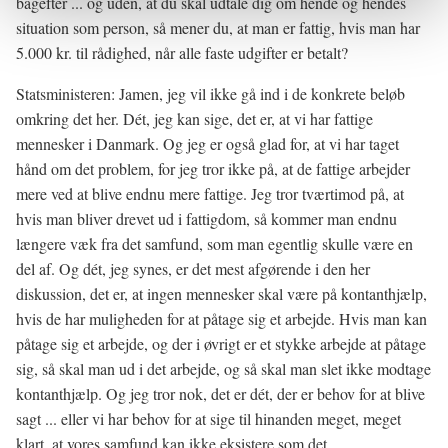
bagefter ... og uden, at du skal udtale dig om hende og hendes
situation som person, så mener du, at man er fattig, hvis man har
5.000 kr. til rådighed, når alle faste udgifter er betalt?
Statsministeren: Jamen, jeg vil ikke gå ind i de konkrete beløb
omkring det her. Dét, jeg kan sige, det er, at vi har fattige
mennesker i Danmark. Og jeg er også glad for, at vi har taget
hånd om det problem, for jeg tror ikke på, at de fattige arbejder
mere ved at blive endnu mere fattige. Jeg tror tværtimod på, at
hvis man bliver drevet ud i fattigdom, så kommer man endnu
længere væk fra det samfund, som man egentlig skulle være en
del af. Og dét, jeg synes, er det mest afgørende i den her
diskussion, det er, at ingen mennesker skal være på kontanthjælp,
hvis de har muligheden for at påtage sig et arbejde. Hvis man kan
påtage sig et arbejde, og der i øvrigt er et stykke arbejde at påtage
sig, så skal man ud i det arbejde, og så skal man slet ikke modtage
kontanthjælp. Og jeg tror nok, det er dét, der er behov for at blive
sagt ... eller vi har behov for at sige til hinanden meget, meget
klart, at vores samfund kan ikke eksistere som det