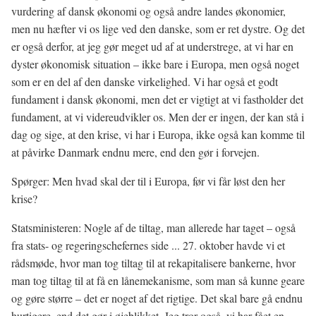
vurdering af dansk økonomi og også andre landes økonomier,
men nu hæfter vi os lige ved den danske, som er ret dystre. Og det
er også derfor, at jeg gør meget ud af at understrege, at vi har en
dyster økonomisk situation – ikke bare i Europa, men også noget
som er en del af den danske virkelighed. Vi har også et godt
fundament i dansk økonomi, men det er vigtigt at vi fastholder det
fundament, at vi videreudvikler os. Men der er ingen, der kan stå i
dag og sige, at den krise, vi har i Europa, ikke også kan komme til
at påvirke Danmark endnu mere, end den gør i forvejen.
Spørger: Men hvad skal der til i Europa, før vi får løst den her
krise?
Statsministeren: Nogle af de tiltag, man allerede har taget – også
fra stats- og regeringschefernes side ... 27. oktober havde vi et
rådsmøde, hvor man tog tiltag til at rekapitalisere bankerne, hvor
man tog tiltag til at få en lånemekanisme, som man så kunne geare
og gøre større – det er noget af det rigtige. Det skal bare gå endnu
hurtigere, end det gør i øjeblikket. Jeg tror også, vi har fået en