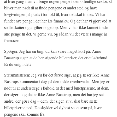
at hver gang man vil bruge nogen penge i den offentlige sektor, så
bliver man nødt til at finde pengene et andet sted og have
lovgivningen på plads i forhold til, hvor det skal findes. Vi har
fundet nye penge i det her års finanslov. Og det har vi gjort ved at
sætte skatter og afgifter noget op. Men vi har ikke kunnet finde
alle penge til dét, vi gerne vil, og sådan vil det være i mange år
fremover.
Spørger: Jeg har en ting, du kan svare meget kort på. Anne
Baastrup siger, at de her stigende billetpriser, det er et løftebrud.
Er du enig i det?
Statsministeren: Jeg vil for det første sige, at jeg læser ikke Anne
Bastrups kommentar i dag på den måde overhovedet. Men jeg er
nødt til at understrege i forhold til det med billetpriserne, at dem,
der siger – og det er ikke Anne Baastrup, men det har jeg set
andre, der gør i dag – dem, der siger, at vi skal bare sætte
billetpriserne ned. De skylder vel dybest set et svar på, hvor
pengene skal komme fra.