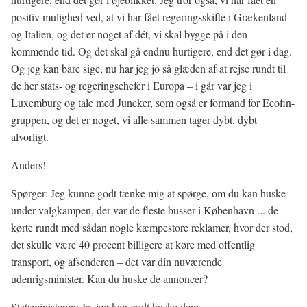
positiv mulighed ved, at vi har fået regeringsskifte i Grækenland
og Italien, og det er noget af dét, vi skal bygge på i den
kommende tid. Og det skal gå endnu hurtigere, end det gør i dag.
Og jeg kan bare sige, nu har jeg jo så glæden af at rejse rundt til
de her stats- og regeringschefer i Europa – i går var jeg i
Luxemburg og tale med Juncker, som også er formand for Ecofin-
gruppen, og det er noget, vi alle sammen tager dybt, dybt
alvorligt.
Anders!
Spørger: Jeg kunne godt tænke mig at spørge, om du kan huske
under valgkampen, der var de fleste busser i København ... de
kørte rundt med sådan nogle kæmpestore reklamer, hvor der stod,
det skulle være 40 procent billigere at køre med offentlig
transport, og afsenderen – det var din nuværende
udenrigsminister. Kan du huske de annoncer?
Statsministeren: Ja, jeg kan godt huske dem.