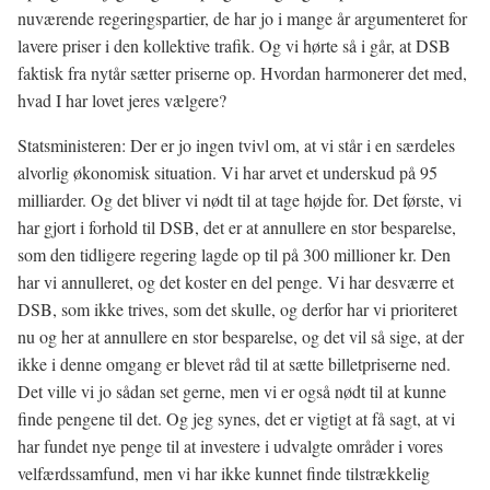
nuværende regeringspartier, de har jo i mange år argumenteret for
lavere priser i den kollektive trafik. Og vi hørte så i går, at DSB
faktisk fra nytår sætter priserne op. Hvordan harmonerer det med,
hvad I har lovet jeres vælgere?
Statsministeren: Der er jo ingen tvivl om, at vi står i en særdeles
alvorlig økonomisk situation. Vi har arvet et underskud på 95
milliarder. Og det bliver vi nødt til at tage højde for. Det første, vi
har gjort i forhold til DSB, det er at annullere en stor besparelse,
som den tidligere regering lagde op til på 300 millioner kr. Den
har vi annulleret, og det koster en del penge. Vi har desværre et
DSB, som ikke trives, som det skulle, og derfor har vi prioriteret
nu og her at annullere en stor besparelse, og det vil så sige, at der
ikke i denne omgang er blevet råd til at sætte billetpriserne ned.
Det ville vi jo sådan set gerne, men vi er også nødt til at kunne
finde pengene til det. Og jeg synes, det er vigtigt at få sagt, at vi
har fundet nye penge til at investere i udvalgte områder i vores
velfærdssamfund, men vi har ikke kunnet finde tilstrækkelig