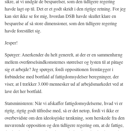
sikre, at vi undgår de besparelser, som den tidligere regering
havde lagt op til. Det er et godt skridt i den rigtige retning. For jeg
kan slet ikke se for mig, hvordan DSB havde skullet klare en
besparelse af så store dimensioner, som den tidligere regering
havde forestillet sig.
Jesper!
Spørger: Anerkender du helt generelt, at der er en sammenhæng
mellem overførselsindkomsternes størrelser og lysten til at påtage
sig et arbejde? Jeg spørger, fordi oppositionen fremlægger i
forbindelse med bortfald af fattigdomsydelser beregninger, der
viser, at I trækker 3.000 mennesker ud af arbejdsmarkedet ved at
lave det her bortfald.
Statsministeren: Når vi afskaffer fattigdomsydelserne, hvad vi er
rigtig, rigtig godt tilfredse med, så er det netop, fordi vi ikke er
overbevidste om den ideologiske tænkning, som herskede fra den
nuværende opposition og den tidligere regering om, at de fattige,