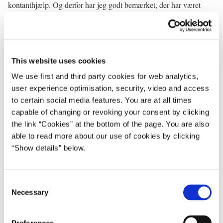
kontanthjælp. Og derfor har jeg godt bemærket, der har været
sådan en diskussion i øjeblikket om, hvorvidt det kunne betale sig
at arbejde, frem for at være på kontanthjælp. Der er rent faktisk
ikke et eneste menneske, som bør stille sig selv ... eller skal stille
sig selv det spørgsmål i dagens Danmark. For det skal være
This website uses cookies
sådan, at hvis man overhovedet har mulighed for at påtage sig et
We use first and third party cookies for web analytics,
arbejde, så skal man påtage sig et arbejde og ikke være på
user experience optimisation, security, video and access
kontanthjælp. Og det er dét, vi også vil arbejde videre med. Vi er
to certain social media features. You are at all times
meget opmærksomme på, at man skal bruge alle former for
capable of changing or revoking your consent by clicking
incitamentsstrukturer til at sikre, at mennesker, der ikke har noget
the link “Cookies” at the bottom of the page. You are also
arbejde, men egentlig godt kan være på arbejdsmarkedet, de
able to read more about our use of cookies by clicking
kommer på arbejdsmarkedet.
“Show details” below.
Spørger: Men du behøver ikke at forholde dig til den konkrete
kvinde så. Men hvis man har ... en tænkt person har omkring
C
15.000 kr. efter skat om måneden at leve for, mener du så, man er
Necessary
o
fattig?
n
s
Statsministeren: Jeg synes igen, at den tænkte person er man nødt