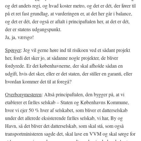
og det andets regi, og hvad koster metro, og det er dét, der fører til
på et ret fast grundlag, at vurderingen er, at det her går i balance,
og det er dét, der også er aftalt i principaftalen her, at det er dét,
der er statens udgangspunkt.
Ja, ja, værsgo!
Spørger
: Jeg vil gerne høre ind til risikoen ved et sådant projekt
her, fordi det sker jo, at sådanne nogle projekter, de bliver
fordyrede. Er det københavnerne, der skal afholde sådan en
udgift, hvis det sker, eller er det staten, der stiller en garanti, eller
hvordan kommer det til at foregå?
Overborgmesteren
: Altså principaftalen, den bygger på, at vi
etablerer et fælles selskab – Staten og Københavns Kommune,
hvor vi ejer 50 % hver af selskabet, som bliver et datterselskab
under det allerede eksisterende fælles selskab, vi har, By og
Havn, så det bliver det datterselskab, som skal stå, som også
transportministeren sagde det, skal lave en VVM og skal sørge for