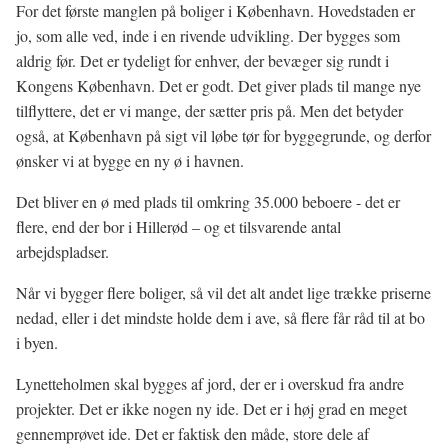
For det første manglen på boliger i København. Hovedstaden er
jo, som alle ved, inde i en rivende udvikling. Der bygges som
aldrig før. Det er tydeligt for enhver, der bevæger sig rundt i
Kongens København. Det er godt. Det giver plads til mange nye
tilflyttere, det er vi mange, der sætter pris på. Men det betyder
også, at København på sigt vil løbe tør for byggegrunde, og derfor
ønsker vi at bygge en ny ø i havnen.
Det bliver en ø med plads til omkring 35.000 beboere - det er
flere, end der bor i Hillerød – og et tilsvarende antal
arbejdspladser.
Når vi bygger flere boliger, så vil det alt andet lige trække priserne
nedad, eller i det mindste holde dem i ave, så flere får råd til at bo
i byen.
Lynetteholmen skal bygges af jord, der er i overskud fra andre
projekter. Det er ikke nogen ny ide. Det er i høj grad en meget
gennemprøvet ide. Det er faktisk den måde, store dele af