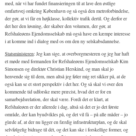
med, når vi har fundet finansieringen til at lave den østlige
omfartsvej omkring København og så også den metroforbindelse,
der gør, at vi får en højklasse, kollektiv trafik dertil. Og derfor er
det her den løsning, der skaber den volumen, der gør, at
Refshaleøens Ejendomsselskab må også have en kæmpe interesse
i at komme ind i dialog med os om den ny selskabsdannelse.
Statsministeren
: Jeg kan sige, at overborgmesteren og jeg har haft
et møde med formanden for Refshaleøens Ejendomsselskab Kim
Simonsen og direktør Christian Herskind, og man skal jo
henvende sig til dem, men altså jeg føler mig ret sikker på, at de
også kan se et stort perspektiv i det her. Og så skal vi over den
kommende tid udforske mere præcist, hvad det er for en
samarbejdsrelation, der skal være. Fordi det er klart, at
Refshaleøen er der allerede i dag, altså så det er jo det første
område, der kan byudvikles på, og det vil få – på alle måder – jo
glæde af, at der nu ligger en færdig infrastrukturplan, og de skal
selvfølgelig bidrage til dét, og det kan ske i forskellige former, og