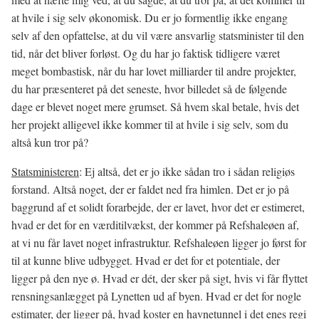
at hvile i sig selv økonomisk. Du er jo formentlig ikke engang
selv af den opfattelse, at du vil være ansvarlig statsminister til den
tid, når det bliver forløst. Og du har jo faktisk tidligere været
meget bombastisk, når du har lovet milliarder til andre projekter,
du har præsenteret på det seneste, hvor billedet så de følgende
dage er blevet noget mere grumset. Så hvem skal betale, hvis det
her projekt alligevel ikke kommer til at hvile i sig selv, som du
altså kun tror på?
Statsministeren
: Ej altså, det er jo ikke sådan tro i sådan religiøs
forstand. Altså noget, der er faldet ned fra himlen. Det er jo på
baggrund af et solidt forarbejde, der er lavet, hvor det er estimeret,
hvad er det for en værditilvækst, der kommer på Refshaleøen af,
at vi nu får lavet noget infrastruktur. Refshaleøen ligger jo først for
til at kunne blive udbygget. Hvad er det for et potentiale, der
ligger på den nye ø. Hvad er dét, der sker på sigt, hvis vi får flyttet
rensningsanlægget på Lynetten ud af byen. Hvad er det for nogle
estimater, der ligger på, hvad koster en havnetunnel i det enes regi