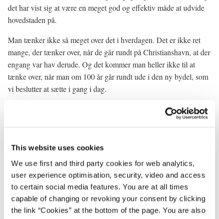
det har vist sig at være en meget god og effektiv måde at udvide
hovedstaden på.
Man tænker ikke så meget over det i hverdagen. Det er ikke ret
mange, der tænker over, når de går rundt på Christianshavn, at der
engang var hav derude. Og det kommer man heller ikke til at
tænke over, når man om 100 år går rundt ude i den ny bydel, som
vi beslutter at sætte i gang i dag.
Regeringen er meget optaget af at udvikle hele Danmark, men vi
er også optaget af at udvikle hovedstaden. Der er meget, som kun
kan trives i en storby, og vi har kun én storby i Danmark.
This website uses cookies
Danmarks hovedstad skal være et internationalt økonomisk
We use first and third party cookies for web analytics,
kraftcenter, og derfor så skal den have mulighed for at vokse, og
user experience optimisation, security, video and access
det skaber vi nu bedre plads og mulighed for. Det giver nogle helt
to certain social media features. You are at all times
unikke muligheder for at skabe vækst i de kommende år, så
capable of changing or revoking your consent by clicking
København kan blive Nordens stærkeste storby.
the link “Cookies” at the bottom of the page. You are also