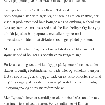
Så vil jeg gerne give ordet videre til transportministeren.
Transportminister Ole Birk Olesen
: Tak skal du have.
Som boligminister fremlagde jeg tidligere på året en analyse, der
viser, at problemet med høje boligpriser i og omkring København
først og fremmest må løses ved at skabe flere boliger. Og for nylig
afholdt jeg så et boligtopmøde med alle borgmestre i
hovedstadsområdet for at diskutere løsninger på det problem.
Med Lynetteholmen tager vi et meget stort skridt til at sikre et
større udbud af boliger i København på længere sigt.
En forudsætning for, at vi kan bygge på Lynetteholmen er, at der
skabes ordentlige forbindelser for både biler og kollektiv transport.
Det er nødvendigt, at vi bygger både en ny vejforbindelse i form af
en østlig ringvej, det er dén, I kan se på kortet her med to mulige
linjeføringer – og en ny metroforbindelse.
Men Lynetteholmen er samtidig en økonomisk løftestand for, at vi
kan finansiere infrastrukturen. For de indtægter vi får, når