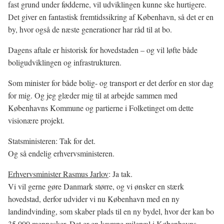
fast grund under fødderne, vil udviklingen kunne ske hurtigere.
Det giver en fantastisk fremtidssikring af København, så det er en
by, hvor også de næste generationer har råd til at bo.
Dagens aftale er historisk for hovedstaden – og vil løfte både
boligudviklingen og infrastrukturen.
Som minister for både bolig- og transport er det derfor en stor dag
for mig. Og jeg glæder mig til at arbejde sammen med
Københavns Kommune og partierne i Folketinget om dette
visionære projekt.
Statsministeren: Tak for det.
Og så endelig erhvervsministeren.
Erhvervsminister Rasmus Jarlov
: Ja tak.
Vi vil gerne gøre Danmark større, og vi ønsker en stærk
hovedstad, derfor udvider vi nu København med en ny
landindvinding, som skaber plads til en ny bydel, hvor der kan bo
35.000 mennesker. Det er en kæmpe milepæl i Københavns