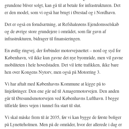
grundene bliver solgt, kan gå til at betale for infrastrukturen. Det
er den model, som vi også har brugt i Ørestad og i Nordhavn.
Det er også en forudsætning, at Refshaleøens Ejendomsselskab
og de øvrige store grundejere i området, som får gavn af
infrastrukturen, bidrager til finansieringen.
En østlig ringvej, der forbinder motorvejsnettet – nord og syd for
København, vil ikke kun gavne det nye byområde, men vil gavne
mobiliteten i hele hovedstaden. Det vil lette trafikken, ikke bare
hen over Kongens Nytorv, men også på Motorring 3.
Vi har aftalt med Københavns Kommune at kigge på to
linjeføringer. Den ene går ud til Amagermotorvejen. Den anden
går til Øresundsmotorvejen ved Københavns Lufthavn. I begge
tilfælde føres vejen i tunnel fra start til slut.
Vi skal måske frem til år 2035, før vi kan bygge de første boliger
på Lynetteholmen. Men på de områder, hvor der allerede i dag er