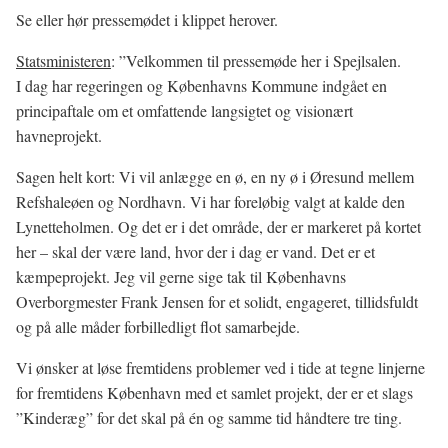
Se eller hør pressemødet i klippet herover.
Statsministeren
: ”Velkommen til pressemøde her i Spejlsalen.
I dag har regeringen og Københavns Kommune indgået en
principaftale om et omfattende langsigtet og visionært
havneprojekt.
Sagen helt kort: Vi vil anlægge en ø, en ny ø i Øresund mellem
Refshaleøen og Nordhavn. Vi har foreløbig valgt at kalde den
Lynetteholmen. Og det er i det område, der er markeret på kortet
her – skal der være land, hvor der i dag er vand. Det er et
kæmpeprojekt. Jeg vil gerne sige tak til Københavns
Overborgmester Frank Jensen for et solidt, engageret, tillidsfuldt
og på alle måder forbilledligt flot samarbejde.
Vi ønsker at løse fremtidens problemer ved i tide at tegne linjerne
for fremtidens København med et samlet projekt, der er et slags
”Kinderæg” for det skal på én og samme tid håndtere tre ting.