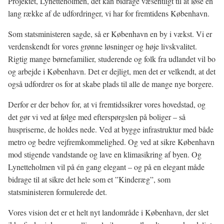
Projektet, Lynetteholmen, det kan bidrage væsentligt til at løse en
lang række af de udfordringer, vi har for fremtidens København.
Som statsministeren sagde, så er København en by i vækst. Vi er
verdenskendt for vores grønne løsninger og høje livskvalitet.
Rigtig mange børnefamilier, studerende og folk fra udlandet vil bo
og arbejde i København. Det er dejligt, men det er velkendt, at det
også udfordrer os for at skabe plads til alle de mange nye borgere.
Derfor er der behov for, at vi fremtidssikrer vores hovedstad, og
det gør vi ved at følge med efterspørgslen på boliger – så
huspriserne, de holdes nede. Ved at bygge infrastruktur med både
metro og bedre vejfremkommelighed. Og ved at sikre København
mod stigende vandstande og lave en klimasikring af byen. Og
Lynetteholmen vil på én gang elegant – og på en elegant måde
bidrage til at sikre det hele som et ”Kinderæg”, som
statsministeren formulerede det.
Vores vision det er et helt nyt landområde i København, der slet