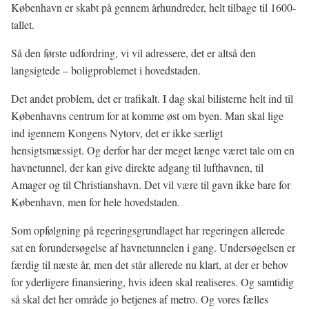
København er skabt på gennem århundreder, helt tilbage til 1600-
tallet.
Så den første udfordring, vi vil adressere, det er altså den
langsigtede – boligproblemet i hovedstaden.
Det andet problem, det er trafikalt. I dag skal bilisterne helt ind til
Københavns centrum for at komme øst om byen. Man skal lige
ind igennem Kongens Nytorv, det er ikke særligt
hensigtsmæssigt. Og derfor har der meget længe været tale om en
havnetunnel, der kan give direkte adgang til lufthavnen, til
Amager og til Christianshavn. Det vil være til gavn ikke bare for
København, men for hele hovedstaden.
Som opfølgning på regeringsgrundlaget har regeringen allerede
sat en forundersøgelse af havnetunnelen i gang. Undersøgelsen er
færdig til næste år, men det står allerede nu klart, at der er behov
for yderligere finansiering, hvis ideen skal realiseres. Og samtidig
så skal det her område jo betjenes af metro. Og vores fælles