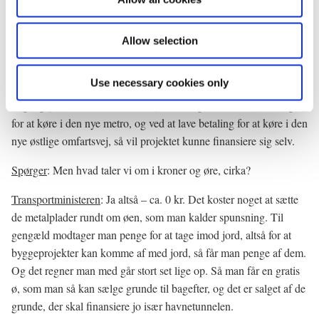
n
Og i forbindelse med den VVM, så vil vi jo gå i gang med at se
på også en linjeføring af de forskellige infrastrukturer – både
Allow selection
metrolinjeføring og også den østlige omfartsvej. Så vi kan ikke
fuldt ud sætte tal på, men med de foreløbige beregninger, vi har
Use necessary cookies only
lavet, så viser det, som statsministeren sagde, som også er
udgangspunktet, at ved at lave byudvikling, ved at lave betaling
for at køre i den nye metro, og ved at lave betaling for at køre i den
nye østlige omfartsvej, så vil projektet kunne finansiere sig selv.
Spørger
: Men hvad taler vi om i kroner og øre, cirka?
Transportministeren
: Ja altså – ca. 0 kr. Det koster noget at sætte
de metalplader rundt om øen, som man kalder spunsning. Til
gengæld modtager man penge for at tage imod jord, altså for at
byggeprojekter kan komme af med jord, så får man penge af dem.
Og det regner man med går stort set lige op. Så man får en gratis
ø, som man så kan sælge grunde til bagefter, og det er salget af de
grunde, der skal finansiere jo især havnetunnelen.