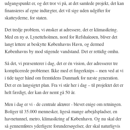
udgangspunkt er, og det tror vi på, at det samlede projekt, det kan
finansieres af egne indtægter, det vil sige uden udgifter for
skatteyderne, for staten.
Det tredje problem, vi ønsker at adressere, det er klimasikring.
Med en ny ø, Lynetteholmen, nord for Refshaleøen, bliver det
langt lettere at beskytte Københavns Havn, og dermed
Københavns by mod stigende vandstand. Det er rettidig omhu.
Så det, vi præsenterer i dag, det er én vision, der adresserer tre
komplicerede problemer. Ikke med et fingerknips – men ved at vi
i tide tager hånd om fremtidens Danmark for næste generation.
Det er en langsigtet plan. Fra vi står her i dag – til projektet det er
helt færdigt, der kan der nemt gå 50 år.
Men i dag er vi - de centrale aktører - blevet enige om retningen.
Boliger til 35.000 mennesker, ligeså mange arbejdspladser, en
havnetunnel, metro, klimasikring af København. Og nu skal der
så gennemføres yderligere forundersøgelser, der skal naturligvis