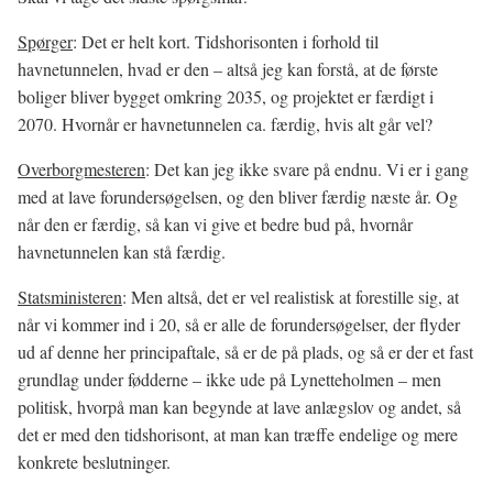
Spørger
: Det er helt kort. Tidshorisonten i forhold til
havnetunnelen, hvad er den – altså jeg kan forstå, at de første
boliger bliver bygget omkring 2035, og projektet er færdigt i
2070. Hvornår er havnetunnelen ca. færdig, hvis alt går vel?
Overborgmesteren
: Det kan jeg ikke svare på endnu. Vi er i gang
med at lave forundersøgelsen, og den bliver færdig næste år. Og
når den er færdig, så kan vi give et bedre bud på, hvornår
havnetunnelen kan stå færdig.
Statsministeren
: Men altså, det er vel realistisk at forestille sig, at
når vi kommer ind i 20, så er alle de forundersøgelser, der flyder
ud af denne her principaftale, så er de på plads, og så er der et fast
grundlag under fødderne – ikke ude på Lynetteholmen – men
politisk, hvorpå man kan begynde at lave anlægslov og andet, så
det er med den tidshorisont, at man kan træffe endelige og mere
konkrete beslutninger.