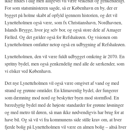
ikke findes i dag men alligevel vil være velkendt og genkendeligt.
For som statsministeren sagde, så er København en by, der er
bygget på holme skabt af opfyld igennem historien, og det vil
Lynetteholmen også være, som fx Christianshavn, Nordhavnen,
Islands Brygge, hvor jeg selv bor, og også store dele af Amager
Fælled. Og det gælder også for Refshaleøen. Og visionen om
Lynetteholmen omfatter netop også en udbygning af Refshaleøen.
Lynetteholmen, den vil være fuldt udbygget omkring år 2070. En
spritny bydel, men også genkendelig med alle de særkender, som
vi elsker ved København.
Det nye Lynetteholmen vil også være omgivet af vand og med
strand og grønne områder. En klimavenlig bydel, der fungerer
som dæmning mod nord og beskytter byen mod stormflod. En
bæredygtig bydel med de højeste standarder for grønne løsninger
og med metro til døren, så man ikke nødvendigvis har brug for at
have bil. Og så vil vi fra kommunens side stille krav om, at hver
fjerde bolig på Lynetteholmen vil være en almen bolig – altså hver