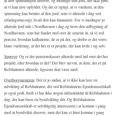
at lave spunsningen derovre, og modtage den jord, der skal gøre,
at vi kan lave opfyldet. Og det er rigtigt, at vi vurderer, at den
spunsning kan betales af den jord, som vi allerede i dag ved
erfaringsmæssigt, hvad den kan finansiere. For vi modtager jo
allerede jord ude i Nordhavnen i dag og laver den udbygning af
Nordhavnen, som har fundet sted over de seneste år, så vi ved
præcist, hvordan kalkulerne, de er på det, og derfor er det vores
klare vurdering, at det her er et projekt, der kan hvile i sig selv.
Spørger
: Og er der pensionskasser allerede med ind over det her
projekt, eller hvordan er det? Det blev nævnt, at dem, der er på
Refshaleøen allerede, ligesom skal være med.
Overborgmesteren
: Det er jo sådan, at vi ikke kan lave en
udvikling af Refshaleøen, det ved Refshaleøens Ejendomsselskab
jo også godt, fordi vi har ikke nogen infrastruktur til Refshaleøen i
dag, der kan bære en byudvikling dér. Og Refshaleøens
Ejendomsselskab er selvfølgelig interesseret i at komme i gang
med at byudvikle derovre, men det kan vi først komme i gang