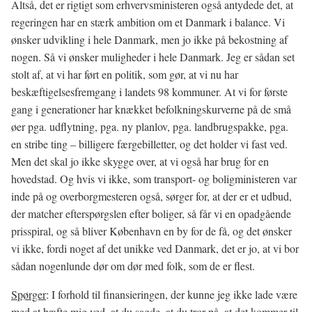
Altså, det er rigtigt som erhvervsministeren også antydede det, at
regeringen har en stærk ambition om et Danmark i balance. Vi
ønsker udvikling i hele Danmark, men jo ikke på bekostning af
nogen. Så vi ønsker muligheder i hele Danmark. Jeg er sådan set
stolt af, at vi har ført en politik, som gør, at vi nu har
beskæftigelsesfremgang i landets 98 kommuner. At vi for første
gang i generationer har knækket befolkningskurverne på de små
øer pga. udflytning, pga. ny planlov, pga. landbrugspakke, pga.
en stribe ting – billigere færgebilletter, og det holder vi fast ved.
Men det skal jo ikke skygge over, at vi også har brug for en
hovedstad. Og hvis vi ikke, som transport- og boligministeren var
inde på og overborgmesteren også, sørger for, at der er et udbud,
der matcher efterspørgslen efter boliger, så får vi en opadgående
prisspiral, og så bliver København en by for de få, og det ønsker
vi ikke, fordi noget af det unikke ved Danmark, det er jo, at vi bor
sådan nogenlunde dør om dør med folk, som de er flest.
Spørger
: I forhold til finansieringen, der kunne jeg ikke lade være
med at hæfte mig ved, at du sagde, at du tror på, at det kommer til