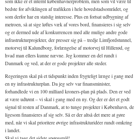
som ikke er et internt københavnerproblem, men som vil være til
bedste for afviklingen af trafikken i hele hovedstadsområdet, og
som derfor har en statslig interesse. Plus en fortsat udbygning af
metroen, så at sige løftes væk af vores bord, finansieres i sig selv
og er dermed ude af konkurrencen med alle mulige andre gode
infrastrukturprojekter, der presser sig på – tredje Limfjordstunnel,
motorvej til Kalundborg, forlængelse af motorvej til Hillerød, og
hvad man ellers kunne nævne. Jeg kommer en del rundt i
Danmark og ved, at der er gode projekter alle steder.
Regeringen skal på et tidspunkt inden frygteligt længe i gang med
en ny infrastrukturplan. Da jeg selv var finansminister,
forhandlede vi en 100 milliard kroners-plan på plads. Den er ved
at være udtømt – vi skal i gang med en ny. Og der er det et godt
signal til resten af Danmark, at to tunge projekter i København, de
ligesom finansieres af sig selv. Så er der altså det mere at gøre
med, når vi skal prioritere øvrige infrastrukturidéer rundt omkring
i landet.
Skal vi tage det sidste spørgsmål!