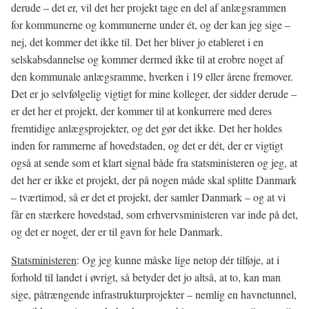
derude – det er, vil det her projekt tage en del af anlægsrammen
for kommunerne og kommunerne under ét, og der kan jeg sige –
nej, det kommer det ikke til. Det her bliver jo etableret i en
selskabsdannelse og kommer dermed ikke til at erobre noget af
den kommunale anlægsramme, hverken i 19 eller årene fremover.
Det er jo selvfølgelig vigtigt for mine kolleger, der sidder derude –
er det her et projekt, der kommer til at konkurrere med deres
fremtidige anlægsprojekter, og det gør det ikke. Det her holdes
inden for rammerne af hovedstaden, og det er dét, der er vigtigt
også at sende som et klart signal både fra statsministeren og jeg, at
det her er ikke et projekt, der på nogen måde skal splitte Danmark
– tværtimod, så er det et projekt, der samler Danmark – og at vi
får en stærkere hovedstad, som erhvervsministeren var inde på det,
og det er noget, der er til gavn for hele Danmark.
Statsministeren
: Og jeg kunne måske lige netop dér tilføje, at i
forhold til landet i øvrigt, så betyder det jo altså, at to, kan man
sige, påtrængende infrastrukturprojekter – nemlig en havnetunnel,