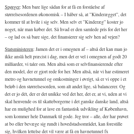
Spørger
: Men bare lige sådan for at få en forståelse af
størrelsesordenen økonomisk – I håber så, at ”Kinderægget”, det
kommer til at hvile i sig selv. Men selv et ”Kinderæg” koster jo
noget, når man køber det. Så hvad er den samlede pris for det her
– og lad os så bare sige, det finansierer sig selv hen ad vejen?
Statsministeren
: Jamen det er i omegnen af – altså det kan man jo
ikke anslå helt præcist i dag, men det er vel i omegnen af godt 20
milliarder, vi taler om. Men altså som er selvfinansierende efter
den model, der er gjort rede for her. Men altså, når vi har estimeret
metro og havnetunnel og omkostninger i øvrigt, så er vi oppe i et
beløb i den størrelsesorden, som alt andet lige, så balancerer. Og
det er jo dét, der er det unikke ved det her, det er, at vi, uden at vi
skal henvende os til skatteborgerne i det ganske danske land, altså
har en mulighed for at lave en fantastisk udvikling af København,
som kommer hele Danmark til gode. Jeg tror – alle, der har prøvet
at bo eller bevæge sig rundt i hovedstadsområdet, kan forestille
sig, hvilken lettelse det vil være at få en havnetunnel fx