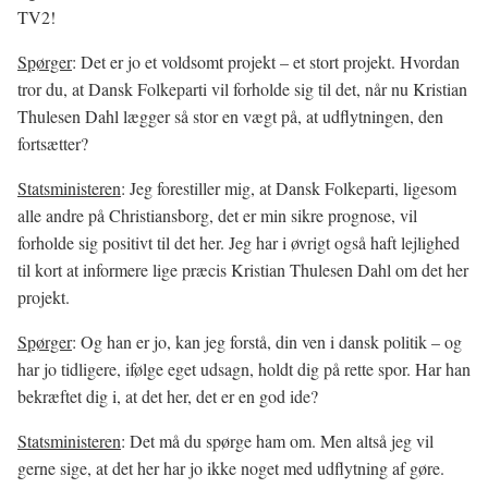
TV2!
Spørger
: Det er jo et voldsomt projekt – et stort projekt. Hvordan
tror du, at Dansk Folkeparti vil forholde sig til det, når nu Kristian
Thulesen Dahl lægger så stor en vægt på, at udflytningen, den
fortsætter?
Statsministeren
: Jeg forestiller mig, at Dansk Folkeparti, ligesom
alle andre på Christiansborg, det er min sikre prognose, vil
forholde sig positivt til det her. Jeg har i øvrigt også haft lejlighed
til kort at informere lige præcis Kristian Thulesen Dahl om det her
projekt.
Spørger
: Og han er jo, kan jeg forstå, din ven i dansk politik – og
har jo tidligere, ifølge eget udsagn, holdt dig på rette spor. Har han
bekræftet dig i, at det her, det er en god ide?
Statsministeren
: Det må du spørge ham om. Men altså jeg vil
gerne sige, at det her har jo ikke noget med udflytning af gøre.