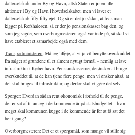
datterselskab under By og Havn, altså Staten er jo en lille
aktionær i By og Havn i hovedselskabet, men vi laver et
datterselskab fifty-fifty ejet. Og så er det jo sådan, at hvis man
kigger på Refshaleøen, så er der jo pensionskasser bag den, og
som jeg sagde, som overborgmesteren også var inde på, så skal vi
have etableret et samarbejde også med dem.
Transportministeren
: Må jeg tilføje, at vi jo vil benytte overskuddet
fra salget af grundene til et alment nyttigt formål – nemlig at lave
infrastruktur i København. Pensionskasserne, de ønsker at bruge
overskuddet til, at de kan tjene flere penge, men vi ønsker altså, at
det skal bruges til infrastruktur, og derfor skal vi gøre det selv.
Spørger
: Hvordan sådan rent økonomisk i forhold til de penge,
der er sat af til anlæg i de kommende år på statsbudgettet – hvor
meget skal kommunen lægge i de kommende år for at få sat det
her i gang?
Overborgmesteren
: Det er et spørgsmål, som mange vil stille sig