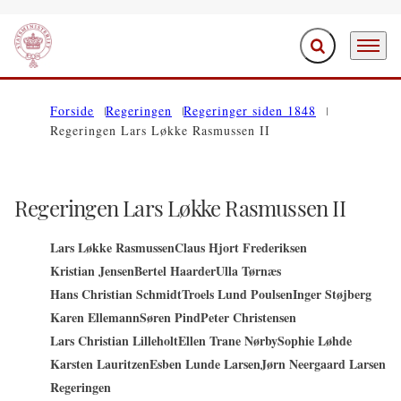
Fold søgefelt ud
Menu
Gå til forsiden
Forside
Regeringen
Regeringer siden 1848
Regeringen Lars Løkke Rasmussen II
Regeringen Lars Løkke Rasmussen II
Lars Løkke Rasmussen
Claus Hjort Frederiksen
Kristian Jensen
Bertel Haarder
Ulla Tørnæs
Hans Christian Schmidt
Troels Lund Poulsen
Inger Støjberg
Karen Ellemann
Søren Pind
Peter Christensen
Lars Christian Lilleholt
Ellen Trane Nørby
Sophie Løhde
Karsten Lauritzen
Esben Lunde Larsen
Jørn Neergaard Larsen
Regeringen