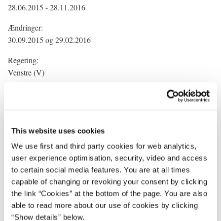
28.06.2015 - 28.11.2016
Ændringer:
30.09.2015 og 29.02.2016
Regering:
Venstre (V)
Lars Løkke Rasmussen (V), Statsminister
Claus Hjort Frederiksen (V), Finansminister
Kristian Jensen (V), Udenrigsminister
Bertel Haarder (V), Kulturminister og kirkeminister
This website uses cookies
Ulla Tørnæs (V), Uddannelses- og forskningsminister (fra
We use first and third party cookies for web analytics,
29.02.2016)
user experience optimisation, security, video and access
Hans Christian Schmidt (V), Transport- og bygningsminister
to certain social media features. You are at all times
Eva Kjer Hansen (V), Miljø- og fødevareminister (til 29.02.2016)
capable of changing or revoking your consent by clicking
Troels Lund Poulsen (V), Erhvervs- og vækstminister
the link “Cookies” at the bottom of the page. You are also
Inger Støjberg (V), Udlændinge-, integrations- og boligminister
able to read more about our use of cookies by clicking
Karen Ellemann (V), Social- og indenrigsminister
“Show details” below.