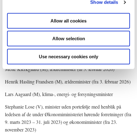
Christina Egelund (M), uddannelses- og forskningsminister
Show details
t
i
Marie Bjerre (V), digitaliseringsminister og minister for ligestilling
o
(til 23. november 2023) og digitaliseringsminister og minister for
Allow all cookies
n
ligestilling (fra 7. december 2023 til 29. august 2025) og
europaminister (fra 29. august 2024)
Allow selection
Caroline Stage Olsen (M), digitaliseringsminister (fra 29. august
2024)
Use necessary cookies only
Mette Kierkgaard (M), ældreminister (til 3. februar 2026)
Henrik Hasling Frandsen (M), ældreminister (fra 3. februar 2026)
Lars Aagaard (M), klima-, energi- og forsyningsminister
Stephanie Lose (V), minister uden portefølje med henblik på
ledelsen af de under Økonomiministeriet hørende forretninger (fra
9. marts 2023 – 31. juli 2023) og økonomiminister (fra 23.
november 2023)