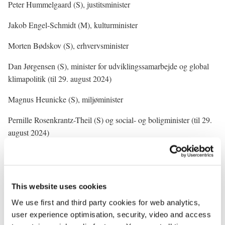
Peter Hummelgaard (S), justitsminister
Jakob Engel-Schmidt (M), kulturminister
Morten Bødskov (S), erhvervsminister
Dan Jørgensen (S), minister for udviklingssamarbejde og global
klimapolitik (til 29. august 2024)
Magnus Heunicke (S), miljøminister
Pernille Rosenkrantz-Theil (S) og social- og boligminister (til 29.
august 2024)
Sophie Hæstorp Andersen (S), social- og boligminister (siden 29.
august 2024)
Ane Halsboe-Jørgensen (S), beskæftigelsesminister (til 23.
This website uses cookies
september 2025) og skatteminister (fra 23. september 2025)
We use first and third party cookies for web analytics,
user experience optimisation, security, video and access
Mattias Tesfaye (S), børne- og undervisningsminister