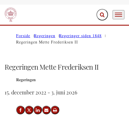
Fold søgefelt ud
Menu
Gå til forsiden
Forside
Regeringen
Regeringer siden 1848
Regeringen Mette Frederiksen II
Regeringen Mette Frederiksen II
Regeringen
15. december 2022 - 3. juni 2026
Del på Facebook
Del på X (Twitter)
Del på LinkedIn
Send email
Print