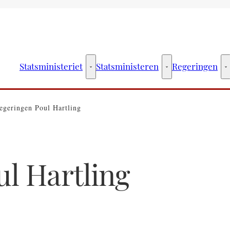
Statsministeriet
Statsministeren
Regeringen
Statsministeriet - Flere links
Statsministeren - Fler
R
egeringen Poul Hartling
l Hartling