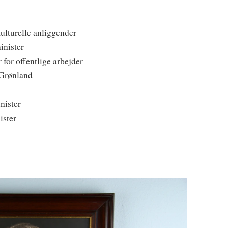
kulturelle anliggender
nister
for offentlige arbejder
 Grønland
nister
ister