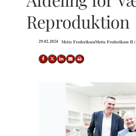
Reproduktion
29.02.2024
Mette Frederiksen
Mette Frederiksen II 
Del på Facebook
Del på X (Twitter)
Del på LinkedIn
Send email
Print