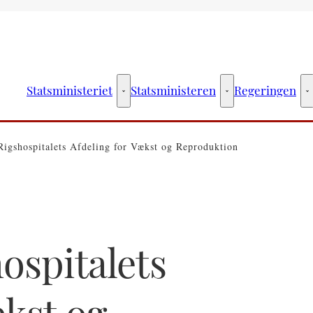
Statsministeriet
Statsministeren
Regeringen
Statsministeriet - Flere links
Statsministeren - Fler
R
Rigshospitalets Afdeling for Vækst og Reproduktion
ospitalets
ækst og