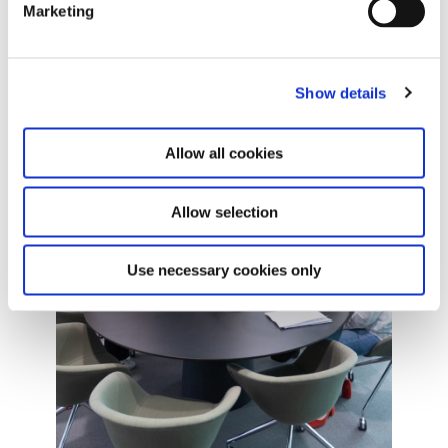
Marketing
l
e
c
Show details
t
i
o
Allow all cookies
n
Allow selection
Use necessary cookies only