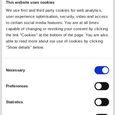
This website uses cookies
We use first and third party cookies for web analytics,
user experience optimisation, security, video and access
to certain social media features. You are at all times
capable of changing or revoking your consent by clicking
the link “Cookies” at the bottom of the page. You are also
able to read more about our use of cookies by clicking
“Show details” below.
C
Necessary
o
n
Foto: Statsministeriet // Stine Tidsvilde
s
Preferences
e
n
t
Statistics
S
e