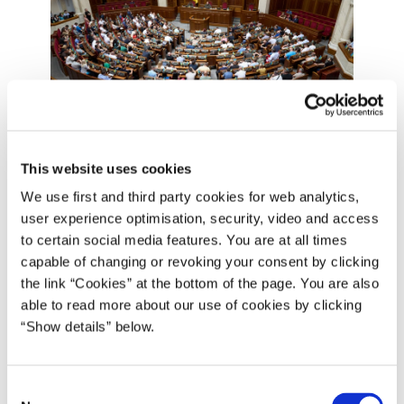
Statsminister Mette Frederiksen taler til det ukrainske parlament. Foto:
This website uses cookies
Det ukrainske parlament.
We use first and third party cookies for web analytics,
user experience optimisation, security, video and access
to certain social media features. You are at all times
capable of changing or revoking your consent by clicking
the link “Cookies” at the bottom of the page. You are also
able to read more about our use of cookies by clicking
“Show details” below.
C