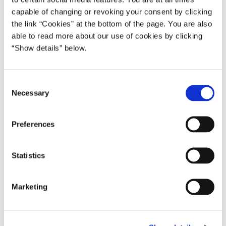
capable of changing or revoking your consent by clicking
the link “Cookies” at the bottom of the page. You are also
able to read more about our use of cookies by clicking
“Show details” below.
Foto: Stine Tidsvilde
C
Necessary
o
n
s
Preferences
e
n
t
Statistics
S
e
Marketing
l
e
c