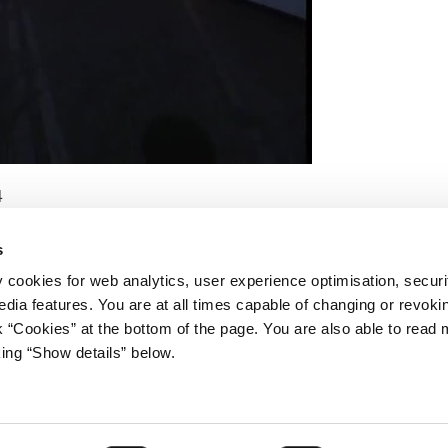
4
s
y cookies for web analytics, user experience optimisation, securi
edia features. You are at all times capable of changing or revoki
nk “Cookies” at the bottom of the page. You are also able to read
et
Databeskyttelse
king “Show details” below.
Gård 11
Cookies
vn K
Kontakt
Åbenhedsordning
3 92 33 00
Tilgængelighedserklæring
tm.dk
Whistleblowerordning