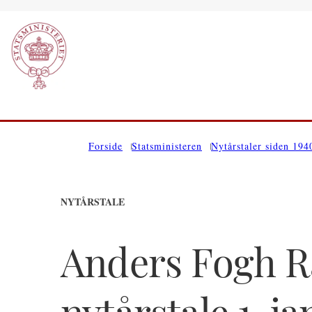
Gå til forsiden
Forside
Statsministeren
Nytårstaler siden 194
NYTÅRSTALE
Anders Fogh 
nytårstale 1. j