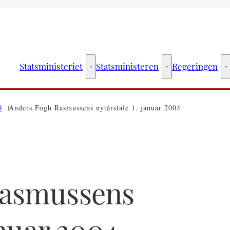
Statsministeriet
Statsministeren
Regeringen
Statsministeriet - Flere links
Statsministeren - Fler
R
0
Anders Fogh Rasmussens nytårstale 1. januar 2004
Rasmussens
anuar 2004