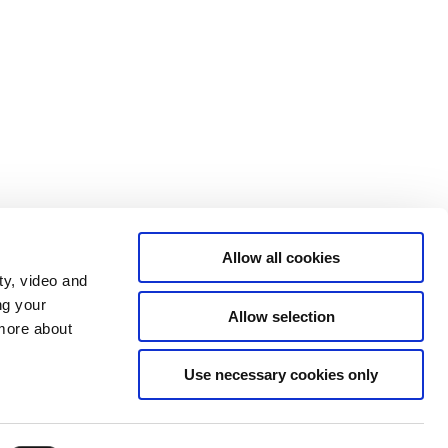
Allow all cookies
ty, video and
ng your
Allow selection
 more about
Statsministeriet på X
Regeringen.dk
Use necessary cookies only
Rigsombudsmanden på Færøerne
Rigsombudsmanden i Grønland