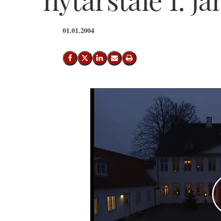
01.01.2004
Del på Facebook
Del på X (Twitter)
Del på LinkedIn
Send email
Print