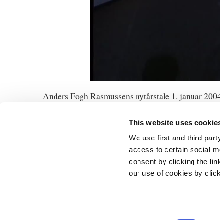
Anders Fogh Rasmussens nytårstale 1. januar 200
This website uses cookie
We use first and third part
access to certain social m
consent by clicking the li
Statsministeri
our use of cookies by clic
Prins Jørgens 
1218 Københa
Telefon: +45 3
E-mail:
stm@s