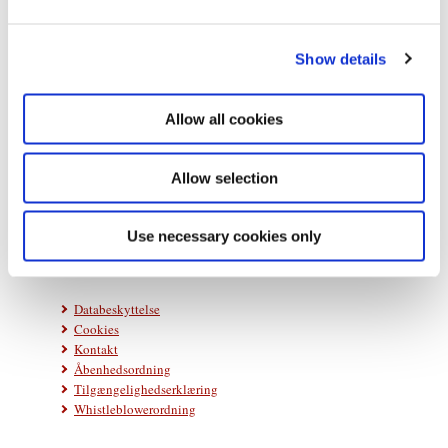
e
c
Show details
t
i
o
Allow all cookies
n
Statsministeriet
Prins Jørgens Gård 11
Allow selection
1218 København K
Telefon: +45 33 92 33 00
Use necessary cookies only
E-mail:
stm@stm.dk
Databeskyttelse
Cookies
Kontakt
Åbenhedsordning
Tilgængelighedserklæring
Whistleblowerordning