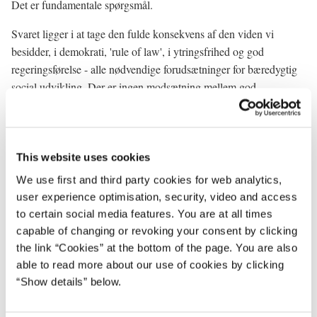
Det er fundamentale spørgsmål.
Svaret ligger i at tage den fulde konsekvens af den viden vi
besidder, i demokrati, 'rule of law', i ytringsfrihed og god
regeringsførelse - alle nødvendige forudsætninger for bæredygtig
social udvikling. Der er ingen modsætning mellem god
regeringsførelse og udvikling. De svære dilemmaer ligger i at
træffe valgene for den retning, man ønsker udviklingen skal gå.
Men det burde være et let at vælge god regeringsførelse fremfor
dårlig.
This website uses cookies
We use first and third party cookies for web analytics,
Jeg fastslog for 5 år siden, at den ægte - og varige – tryghed, er
user experience optimisation, security, video and access
baseret på menneskers tryghed. På social tryghed. Det er stadig
to certain social media features. You are at all times
sandt i dag.
capable of changing or revoking your consent by clicking
the link “Cookies” at the bottom of the page. You are also
Hr. Præsident,
able to read more about our use of cookies by clicking
Vi har brug for en ny form for tillid og ansvarlighed. Og vi har
“Show details” below.
brug for nuancerede, realistiske beskrivelser og informationer om,
hvad der sker omkring os. Lad mig pege på Afrika. 52