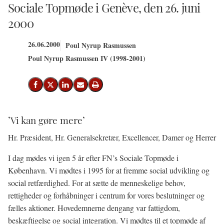
Sociale Topmøde i Genève, den 26. juni
2000
26.06.2000
Poul Nyrup Rasmussen
Poul Nyrup Rasmussen IV (1998-2001)
Del på Facebook
Del på X (Twitter)
Del på LinkedIn
Send email
Print
’Vi kan gøre mere’
Hr. Præsident, Hr. Generalsekretær, Excellencer, Damer og Herrer
I dag mødes vi igen 5 år efter FN’s Sociale Topmøde i
København. Vi mødtes i 1995 for at fremme social udvikling og
social retfærdighed. For at sætte de menneskelige behov,
rettigheder og forhåbninger i centrum for vores beslutninger og
fælles aktioner. Hovedemnerne dengang var fattigdom,
beskæftigelse og social integration. Vi mødtes til et topmøde af