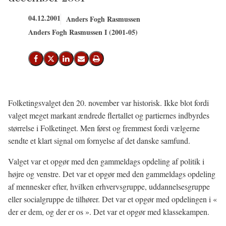
04.12.2001
Anders Fogh Rasmussen
Anders Fogh Rasmussen I (2001-05)
Del på Facebook
Del på X (Twitter)
Del på LinkedIn
Send email
Print
Folketingsvalget den 20. november var historisk. Ikke blot fordi
valget meget markant ændrede flertallet og partiernes indbyrdes
størrelse i Folketinget. Men først og fremmest fordi vælgerne
sendte et klart signal om fornyelse af det danske samfund.
Valget var et opgør med den gammeldags opdeling af politik i
højre og venstre. Det var et opgør med den gammeldags opdeling
af mennesker efter, hvilken erhvervsgruppe, uddannelsesgruppe
eller socialgruppe de tilhører. Det var et opgør med opdelingen i «
der er dem, og der er os ». Det var et opgør med klassekampen.