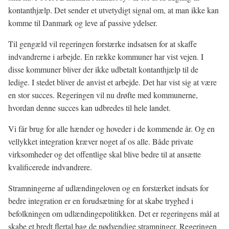
kontanthjælp. Det sender et utvetydigt signal om, at man ikke kan
komme til Danmark og leve af passive ydelser.
Til gengæld vil regeringen forstærke indsatsen for at skaffe
indvandrerne i arbejde. En række kommuner har vist vejen. I
disse kommuner bliver der ikke udbetalt kontanthjælp til de
ledige. I stedet bliver de anvist et arbejde. Det har vist sig at være
en stor succes. Regeringen vil nu drøfte med kommunerne,
hvordan denne succes kan udbredes til hele landet.
Vi får brug for alle hænder og hoveder i de kommende år. Og en
vellykket integration kræver noget af os alle. Både private
virksomheder og det offentlige skal blive bedre til at ansætte
kvalificerede indvandrere.
Stramningerne af udlændingeloven og en forstærket indsats for
bedre integration er en forudsætning for at skabe tryghed i
befolkningen om udlændingepolitikken. Det er regeringens mål at
skabe et bredt flertal bag de nødvendige stramninger. Regeringen