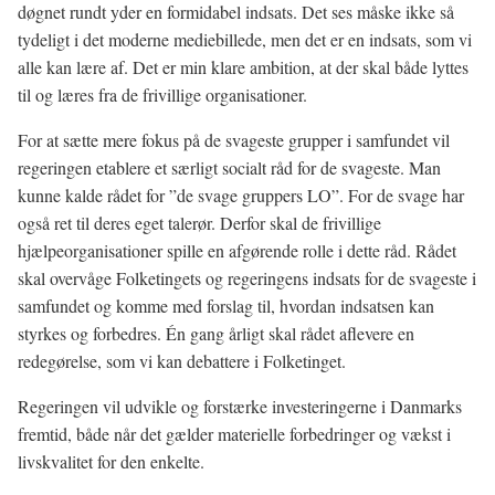
døgnet rundt yder en formidabel indsats. Det ses måske ikke så
tydeligt i det moderne mediebillede, men det er en indsats, som vi
alle kan lære af. Det er min klare ambition, at der skal både lyttes
til og læres fra de frivillige organisationer.
For at sætte mere fokus på de svageste grupper i samfundet vil
regeringen etablere et særligt socialt råd for de svageste. Man
kunne kalde rådet for ”de svage gruppers LO”. For de svage har
også ret til deres eget talerør. Derfor skal de frivillige
hjælpeorganisationer spille en afgørende rolle i dette råd. Rådet
skal overvåge Folketingets og regeringens indsats for de svageste i
samfundet og komme med forslag til, hvordan indsatsen kan
styrkes og forbedres. Én gang årligt skal rådet aflevere en
redegørelse, som vi kan debattere i Folketinget.
Regeringen vil udvikle og forstærke investeringerne i Danmarks
fremtid, både når det gælder materielle forbedringer og vækst i
livskvalitet for den enkelte.