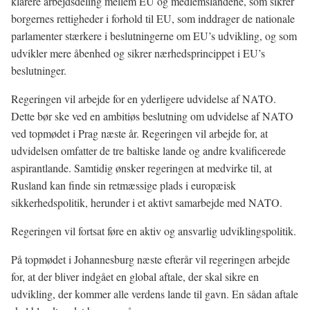
klarere arbejdsdeling mellem EU og medlemslandene, som sikrer
borgernes rettigheder i forhold til EU, som inddrager de nationale
parlamenter stærkere i beslutningerne om EU’s udvikling, og som
udvikler mere åbenhed og sikrer nærhedsprincippet i EU’s
beslutninger.
Regeringen vil arbejde for en yderligere udvidelse af NATO.
Dette bør ske ved en ambitiøs beslutning om udvidelse af NATO
ved topmødet i Prag næste år. Regeringen vil arbejde for, at
udvidelsen omfatter de tre baltiske lande og andre kvalificerede
aspirantlande. Samtidig ønsker regeringen at medvirke til, at
Rusland kan finde sin retmæssige plads i europæisk
sikkerhedspolitik, herunder i et aktivt samarbejde med NATO.
Regeringen vil fortsat føre en aktiv og ansvarlig udviklingspolitik.
På topmødet i Johannesburg næste efterår vil regeringen arbejde
for, at der bliver indgået en global aftale, der skal sikre en
udvikling, der kommer alle verdens lande til gavn. En sådan aftale