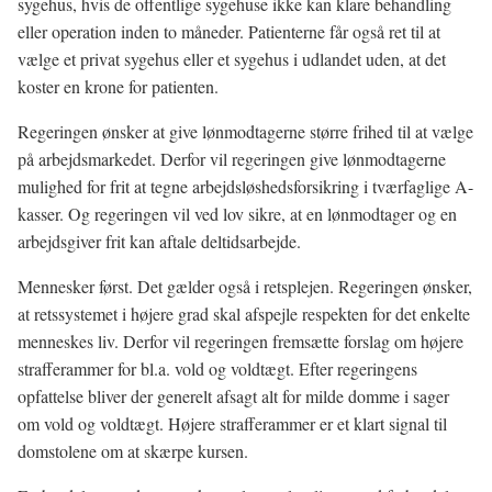
sygehus, hvis de offentlige sygehuse ikke kan klare behandling
eller operation inden to måneder. Patienterne får også ret til at
vælge et privat sygehus eller et sygehus i udlandet uden, at det
koster en krone for patienten.
Regeringen ønsker at give lønmodtagerne større frihed til at vælge
på arbejdsmarkedet. Derfor vil regeringen give lønmodtagerne
mulighed for frit at tegne arbejdsløshedsforsikring i tværfaglige A-
kasser. Og regeringen vil ved lov sikre, at en lønmodtager og en
arbejdsgiver frit kan aftale deltidsarbejde.
Mennesker først. Det gælder også i retsplejen. Regeringen ønsker,
at retssystemet i højere grad skal afspejle respekten for det enkelte
menneskes liv. Derfor vil regeringen fremsætte forslag om højere
strafferammer for bl.a. vold og voldtægt. Efter regeringens
opfattelse bliver der generelt afsagt alt for milde domme i sager
om vold og voldtægt. Højere strafferammer er et klart signal til
domstolene om at skærpe kursen.