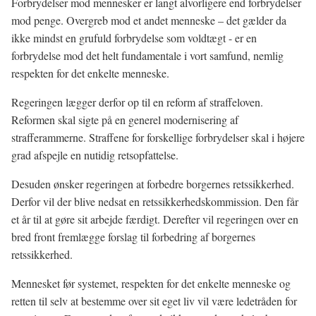
Forbrydelser mod mennesker er langt alvorligere end forbrydelser
mod penge. Overgreb mod et andet menneske – det gælder da
ikke mindst en grufuld forbrydelse som voldtægt - er en
forbrydelse mod det helt fundamentale i vort samfund, nemlig
respekten for det enkelte menneske.
Regeringen lægger derfor op til en reform af straffeloven.
Reformen skal sigte på en generel modernisering af
strafferammerne. Straffene for forskellige forbrydelser skal i højere
grad afspejle en nutidig retsopfattelse.
Desuden ønsker regeringen at forbedre borgernes retssikkerhed.
Derfor vil der blive nedsat en retssikkerhedskommission. Den får
et år til at gøre sit arbejde færdigt. Derefter vil regeringen over en
bred front fremlægge forslag til forbedring af borgernes
retssikkerhed.
Mennesket før systemet, respekten for det enkelte menneske og
retten til selv at bestemme over sit eget liv vil være ledetråden for