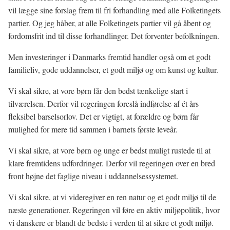
vil lægge sine forslag frem til fri forhandling med alle Folketingets
partier. Og jeg håber, at alle Folketingets partier vil gå åbent og
fordomsfrit ind til disse forhandlinger. Det forventer befolkningen.
Men investeringer i Danmarks fremtid handler også om et godt
familieliv, gode uddannelser, et godt miljø og om kunst og kultur.
Vi skal sikre, at vore børn får den bedst tænkelige start i
tilværelsen. Derfor vil regeringen foreslå indførelse af ét års
fleksibel barselsorlov. Det er vigtigt, at forældre og børn får
mulighed for mere tid sammen i barnets første leveår.
Vi skal sikre, at vore børn og unge er bedst muligt rustede til at
klare fremtidens udfordringer. Derfor vil regeringen over en bred
front højne det faglige niveau i uddannelsessystemet.
Vi skal sikre, at vi videregiver en ren natur og et godt miljø til de
næste generationer. Regeringen vil føre en aktiv miljøpolitik, hvor
vi danskere er blandt de bedste i verden til at sikre et godt miljø.