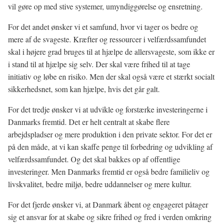
vil gøre op med stive systemer, umyndiggørelse og ensretning.
For det andet
ønsker vi et samfund, hvor vi tager os bedre og
mere af de svageste. Kræfter og ressourcer i velfærdssamfundet
skal i højere grad bruges til at hjælpe de allersvageste, som ikke er
i stand til at hjælpe sig selv. Der skal være frihed til at tage
initiativ og løbe en risiko. Men der skal også være et stærkt socialt
sikkerhedsnet, som kan hjælpe, hvis det går galt.
For det tredje
ønsker vi at udvikle og forstærke investeringerne i
Danmarks fremtid. Det er helt centralt at skabe flere
arbejdspladser og mere produktion i den private sektor. For det er
på den måde, at vi kan skaffe penge til forbedring og udvikling af
velfærdssamfundet. Og det skal bakkes op af offentlige
investeringer. Men Danmarks fremtid er også bedre familieliv og
livskvalitet, bedre miljø, bedre uddannelser og mere kultur.
For det fjerde
ønsker vi, at Danmark åbent og engageret påtager
sig et ansvar for at skabe og sikre frihed og fred i verden omkring