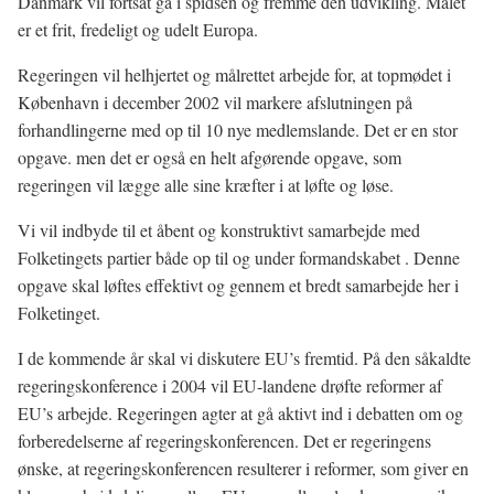
Danmark vil fortsat gå i spidsen og fremme den udvikling. Målet
er et frit, fredeligt og udelt Europa.
Regeringen vil helhjertet og målrettet arbejde for, at topmødet i
København i december 2002 vil markere afslutningen på
forhandlingerne med op til 10 nye medlemslande. Det er en stor
opgave. men det er også en helt afgørende opgave, som
regeringen vil lægge alle sine kræfter i at løfte og løse.
Vi vil indbyde til et åbent og konstruktivt samarbejde med
Folketingets partier både op til og under formandskabet . Denne
opgave skal løftes effektivt og gennem et bredt samarbejde her i
Folketinget.
I de kommende år skal vi diskutere EU’s fremtid. På den såkaldte
regeringskonference i 2004 vil EU-landene drøfte reformer af
EU’s arbejde. Regeringen agter at gå aktivt ind i debatten om og
forberedelserne af regeringskonferencen. Det er regeringens
ønske, at regeringskonferencen resulterer i reformer, som giver en