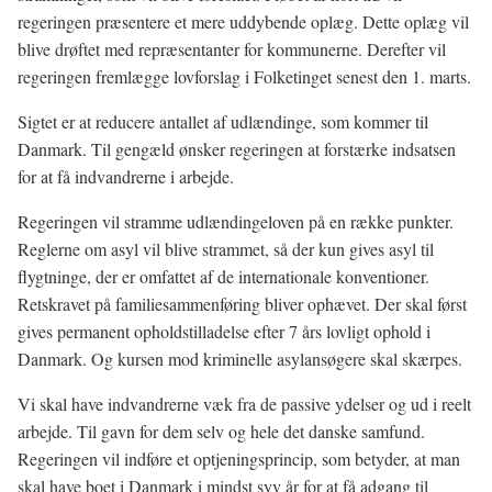
regeringen præsentere et mere uddybende oplæg. Dette oplæg vil
blive drøftet med repræsentanter for kommunerne. Derefter vil
regeringen fremlægge lovforslag i Folketinget senest den 1. marts.
Sigtet er at reducere antallet af udlændinge, som kommer til
Danmark. Til gengæld ønsker regeringen at forstærke indsatsen
for at få indvandrerne i arbejde.
Regeringen vil stramme udlændingeloven på en række punkter.
Reglerne om asyl vil blive strammet, så der kun gives asyl til
flygtninge, der er omfattet af de internationale konventioner.
Retskravet på familiesammenføring bliver ophævet. Der skal først
gives permanent opholdstilladelse efter 7 års lovligt ophold i
Danmark. Og kursen mod kriminelle asylansøgere skal skærpes.
Vi skal have indvandrerne væk fra de passive ydelser og ud i reelt
arbejde. Til gavn for dem selv og hele det danske samfund.
Regeringen vil indføre et optjeningsprincip, som betyder, at man
skal have boet i Danmark i mindst syv år for at få adgang til