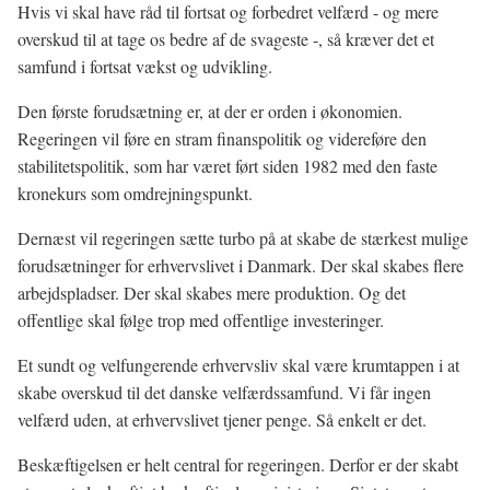
Hvis vi skal have råd til fortsat og forbedret velfærd - og mere
overskud til at tage os bedre af de svageste -, så kræver det et
samfund i fortsat vækst og udvikling.
Den første forudsætning er, at der er orden i økonomien.
Regeringen vil føre en stram finanspolitik og videreføre den
stabilitetspolitik, som har været ført siden 1982 med den faste
kronekurs som omdrejningspunkt.
Dernæst vil regeringen sætte turbo på at skabe de stærkest mulige
forudsætninger for erhvervslivet i Danmark. Der skal skabes flere
arbejdspladser. Der skal skabes mere produktion. Og det
offentlige skal følge trop med offentlige investeringer.
Et sundt og velfungerende erhvervsliv skal være krumtappen i at
skabe overskud til det danske velfærdssamfund. Vi får ingen
velfærd uden, at erhvervslivet tjener penge. Så enkelt er det.
Beskæftigelsen er helt central for regeringen. Derfor er der skabt