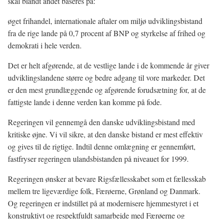
skal blandt andet baseres på:
øget frihandel, internationale aftaler om miljø udviklingsbistand
fra de rige lande på 0,7 procent af BNP og styrkelse af frihed og
demokrati i hele verden.
Det er helt afgørende, at de vestlige lande i de kommende år giver
udviklingslandene større og bedre adgang til vore markeder. Det
er den mest grundlæggende og afgørende forudsætning for, at de
fattigste lande i denne verden kan komme på fode.
Regeringen vil gennemgå den danske udviklingsbistand med
kritiske øjne. Vi vil sikre, at den danske bistand er mest effektiv
og gives til de rigtige. Indtil denne omlægning er gennemført,
fastfryser regeringen ulandsbistanden på niveauet for 1999.
Regeringen ønsker at bevare Rigsfællesskabet som et fællesskab
mellem tre ligeværdige folk, Færøerne, Grønland og Danmark.
Og regeringen er indstillet på at modernisere hjemmestyret i et
konstruktivt og respektfuldt samarbejde med Færøerne og