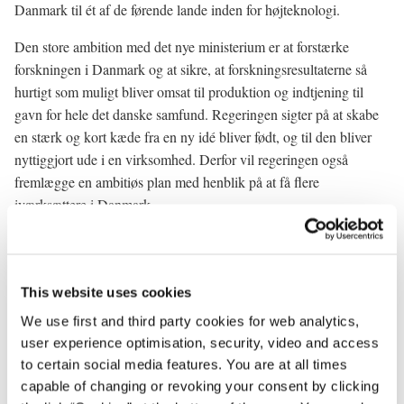
Danmark til ét af de førende lande inden for højteknologi.
Den store ambition med det nye ministerium er at forstærke
forskningen i Danmark og at sikre, at forskningsresultaterne så
hurtigt som muligt bliver omsat til produktion og indtjening til
gavn for hele det danske samfund. Regeringen sigter på at skabe
en stærk og kort kæde fra en ny idé bliver født, og til den bliver
nyttiggjort ude i en virksomhed. Derfor vil regeringen også
fremlægge en ambitiøs plan med henblik på at få flere
iværksættere i Danmark.
Vi må se på skattesystemet, for det skal betale sig at sætte nyt i
gang. Vi må fjerne bøvl og bureaukrati, så iværksætterlysten ikke
bliver kvalt under bjerge af papir. Der skal være bedre vilkår for at
This website uses cookies
lave opfindelser, forskning og udvikling i private virksomheder.
We use first and third party cookies for web analytics,
Og hele uddannelsessystemet skal styrke en
user experience optimisation, security, video and access
selvstændighedskultur, hvor de unge får lyst til selv at sætte ting i
to certain social media features. You are at all times
gang.
capable of changing or revoking your consent by clicking