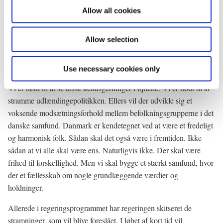
o
udlændingepolitik, som nu sætter det danske samfund under pres.
Allow all cookies
n
Det er et problem, at halvdelen af indvandrerne i Danmark er
uden arbejde. Og det er et problem, at der er grupper af unge 2.
Allow selection
generations indvandrere, som er belastet af alvorlig kriminalitet.
Flere af dem forkaster de værdier, det danske samfund bygger på.
Og de nægter integration i det danske samfund.
Use necessary cookies only
Vi er nødt til at se disse kendsgerninger i øjnene. Vi er nødt til at
stramme udlændingepolitikken. Ellers vil der udvikle sig et
voksende modsætningsforhold mellem befolkningsgrupperne i det
danske samfund. Danmark er kendetegnet ved at være et fredeligt
og harmonisk folk. Sådan skal det også være i fremtiden. Ikke
sådan at vi alle skal være ens. Naturligvis ikke. Der skal være
frihed til forskellighed. Men vi skal bygge et stærkt samfund, hvor
der et fællesskab om nogle grundlæggende værdier og
holdninger.
Allerede i regeringsprogrammet har regeringen skitseret de
stramninger, som vil blive foreslået. I løbet af kort tid vil