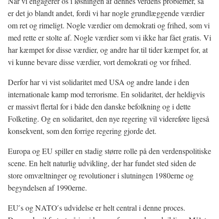
Når vi engagerer os i løsningen af dennes verdens problemer, så
er det jo blandt andet, fordi vi har nogle grundlæggende værdier
om ret og rimeligt. Nogle værdier om demokrati og frihed, som vi
med rette er stolte af. Nogle værdier som vi ikke har fået gratis. Vi
har kæmpet for disse værdier, og andre har til tider kæmpet for, at
vi kunne bevare disse værdier, vort demokrati og vor frihed.
Derfor har vi vist solidaritet med USA og andre lande i den
internationale kamp mod terrorisme. En solidaritet, der heldigvis
er massivt flertal for i både den danske befolkning og i dette
Folketing. Og en solidaritet, den nye regering vil videreføre ligeså
konsekvent, som den forrige regering gjorde det.
Europa og EU spiller en stadig større rolle på den verdenspolitiske
scene. En helt naturlig udvikling, der har fundet sted siden de
store omvæltninger og revolutioner i slutningen 1980erne og
begyndelsen af 1990erne.
EU ́s og NATO ́s udvidelse er helt central i denne proces.