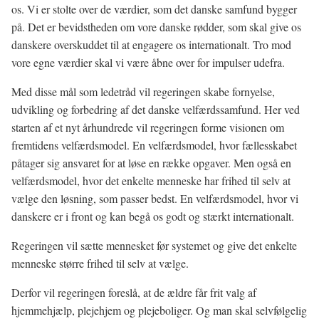
os. Vi er stolte over de værdier, som det danske samfund bygger
på. Det er bevidstheden om vore danske rødder, som skal give os
danskere overskuddet til at engagere os internationalt. Tro mod
vore egne værdier skal vi være åbne over for impulser udefra.
Med disse mål som ledetråd vil regeringen skabe fornyelse,
udvikling og forbedring af det danske velfærdssamfund. Her ved
starten af et nyt århundrede vil regeringen forme visionen om
fremtidens velfærdsmodel. En velfærdsmodel, hvor fællesskabet
påtager sig ansvaret for at løse en række opgaver. Men også en
velfærdsmodel, hvor det enkelte menneske har frihed til selv at
vælge den løsning, som passer bedst. En velfærdsmodel, hvor vi
danskere er i front og kan begå os godt og stærkt internationalt.
Regeringen vil sætte mennesket før systemet og give det enkelte
menneske større frihed til selv at vælge.
Derfor vil regeringen foreslå, at de ældre får frit valg af
hjemmehjælp, plejehjem og plejeboliger. Og man skal selvfølgelig