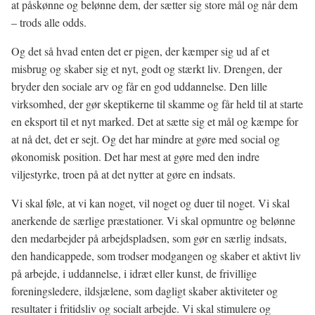
at påskønne og belønne dem, der sætter sig store mål og når dem
– trods alle odds.
Og det så hvad enten det er pigen, der kæmper sig ud af et
misbrug og skaber sig et nyt, godt og stærkt liv. Drengen, der
bryder den sociale arv og får en god uddannelse. Den lille
virksomhed, der gør skeptikerne til skamme og får held til at starte
en eksport til et nyt marked. Det at sætte sig et mål og kæmpe for
at nå det, det er sejt. Og det har mindre at gøre med social og
økonomisk position. Det har mest at gøre med den indre
viljestyrke, troen på at det nytter at gøre en indsats.
Vi skal føle, at vi kan noget, vil noget og duer til noget. Vi skal
anerkende de særlige præstationer. Vi skal opmuntre og belønne
den medarbejder på arbejdspladsen, som gør en særlig indsats,
den handicappede, som trodser modgangen og skaber et aktivt liv
på arbejde, i uddannelse, i idræt eller kunst, de frivillige
foreningsledere, ildsjælene, som dagligt skaber aktiviteter og
resultater i fritidsliv og socialt arbejde. Vi skal stimulere og