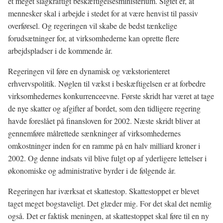
et meget slagkraftigt beskæftigelsesministerium. Sigtet er, at
mennesker skal i arbejde i stedet for at være henvist til passiv
overførsel. Og regeringen vil skabe de bedst tænkelige
forudsætninger for, at virksomhederne kan oprette flere
arbejdspladser i de kommende år.
Regeringen vil føre en dynamisk og vækstorienteret
erhvervspolitik. Nøglen til vækst i beskæftigelsen er at forbedre
virksomhedernes konkurrenceevne. Første skridt har været at tage
de nye skatter og afgifter af bordet, som den tidligere regering
havde foreslået på finansloven for 2002. Næste skridt bliver at
gennemføre målrettede sænkninger af virksomhedernes
omkostninger inden for en ramme på en halv milliard kroner i
2002. Og denne indsats vil blive fulgt op af yderligere lettelser i
økonomiske og administrative byrder i de følgende år.
Regeringen har iværksat et skattestop. Skattestoppet er blevet
taget meget bogstaveligt. Det glæder mig. For det skal det nemlig
også. Det er faktisk meningen, at skattestoppet skal føre til en ny