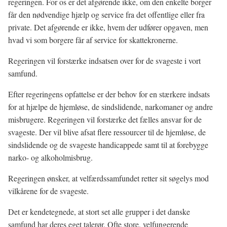
regeringen. For os er det afgørende ikke, om den enkelte borger
får den nødvendige hjælp og service fra det offentlige eller fra
private. Det afgørende er ikke,
hvem
der udfører opgaven, men
hvad
vi som borgere får af service for skattekronerne.
Regeringen vil forstærke indsatsen over for de svageste i vort
samfund.
Efter regeringens opfattelse er der behov for en stærkere indsats
for at hjælpe de hjemløse, de sindslidende, narkomaner og andre
misbrugere. Regeringen vil forstærke det fælles ansvar for de
svageste. Der vil blive afsat flere ressourcer til de hjemløse, de
sindslidende og de svageste handicappede samt til at forebygge
narko- og alkoholmisbrug.
Regeringen ønsker, at velfærdssamfundet retter sit søgelys mod
vilkårene for de svageste.
Det er kendetegnede, at stort set alle grupper i det danske
samfund har deres eget talerør. Ofte store, velfungerende