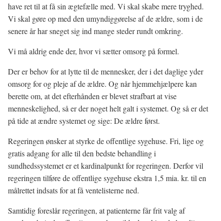
have ret til at få sin ægtefælle med. Vi skal skabe mere tryghed.
Vi skal gøre op med den umyndiggørelse af de ældre, som i de
senere år har sneget sig ind mange steder rundt omkring.
Vi må aldrig ende der, hvor vi sætter omsorg på formel.
Der er behov for at lytte til de mennesker, der i det daglige yder
omsorg for og pleje af de ældre. Og når hjemmehjælpere kan
berette om, at det efterhånden er blevet strafbart at vise
menneskelighed, så er der noget helt galt i systemet. Og så er det
på tide at ændre systemet og sige: De ældre først.
Regeringen ønsker at styrke de offentlige sygehuse. Fri, lige og
gratis adgang for alle til den bedste behandling i
sundhedssystemet er et kardinalpunkt for regeringen. Derfor vil
regeringen tilføre de offentlige sygehuse ekstra 1,5 mia. kr. til en
målrettet indsats for at få ventelisterne ned.
Samtidig foreslår regeringen, at patienterne får frit valg af