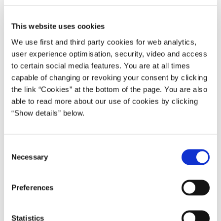
Island og Norge blev i 1994 tilknyttet Den Europæiske Union via
aftalen om Det Europæiske Økonomiske Samarbejdsområde –
This website uses cookies
EØS.
We use first and third party cookies for web analytics,
user experience optimisation, security, video and access
Vi er således alle knyttet til EU. Vi nyder alle godt af fordelene
to certain social media features. You are at all times
ved EU’s indre marked. Og for os alle gælder det, at vor fremtid i
capable of changing or revoking your consent by clicking
høj grad vil blive påvirket af udviklingen i det europæiske
the link “Cookies” at the bottom of the page. You are also
samarbejde.
able to read more about our use of cookies by clicking
Derfor er det rigtigt og vigtigt, at vi i stigende grad ser det
“Show details” below.
nordiske samarbejde i forhold til det bredere europæiske
samarbejde.
C
Necessary
Norden har meget at tilbyde Europa. Mange på det europæiske
o
kontinent ser det nordiske samarbejde som noget ypperligt. Som
n
s
et ideal. Derfor lytter man til os. Norden har en stemme. Den taler
Preferences
e
gennem vor fælles identitet, vor historie og vor kultur.
n
I værket, ”Nordens Mytologi” taler den danske digter, Grundtvig,
t
Statistics