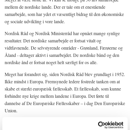
mellem de nordiske lande. Der er tale om et enestående
samarbejde, som har ydet et væsentligt bidrag til den økonomiske
og sociale udvikling i vore lande.
Nordisk Råd og Nordisk Ministerråd har opnået mange synlige
resultater. Det nordiske samarbejde er fortsat vitalt og
vidtfavnende. De selvstyrende områder - Grønland, Færøerne og
Åland - deltager aktivt i samarbejdet. De nordiske bånd og den
nordiske ånd er fortsat noget helt særligt for os alle.
Meget har forandret sig, siden Nordisk Råd blev grundlagt i 1952.
Ikke mindst i Europa. Fremsynede ledere fostrede tanken om at
skabe et stærkt europæisk fællesskab. Et fællesskab, som kunne
forhindre nye krige mellem landene i Europa. Det førte til
dannelse af De Europæiske Fællesskaber – i dag Den Europæiske
Union.
Danmark var det første nordiske land, som tilsluttede sig EF. Det
skete i 1973. Siden hen – i 1995 – fulgte Finland og Sverige.