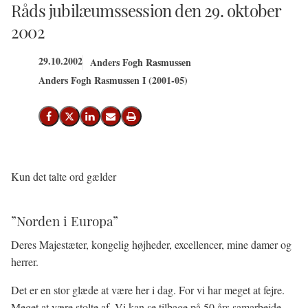
Råds jubilæumssession den 29. oktober
2002
29.10.2002
Anders Fogh Rasmussen
Anders Fogh Rasmussen I (2001-05)
Del på Facebook
Del på X (Twitter)
Del på LinkedIn
Send email
Print
Kun det talte ord gælder
”Norden i Europa”
Deres Majestæter, kongelig højheder, excellencer, mine damer og
herrer.
Det er en stor glæde at være her i dag. For vi har meget at fejre.
Meget at være stolte af. Vi kan se tilbage på 50 års samarbejde