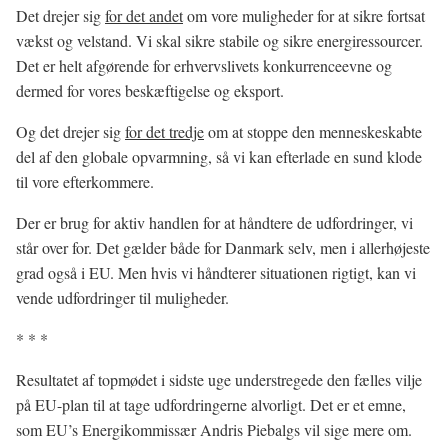
Det drejer sig
for det andet
om vore muligheder for at sikre fortsat
vækst og velstand. Vi skal sikre stabile og sikre energiressourcer.
Det er helt afgørende for erhvervslivets konkurrenceevne og
dermed for vores beskæftigelse og eksport.
Og det drejer sig
for det tredje
om at stoppe den menneskeskabte
del af den globale opvarmning, så vi kan efterlade en sund klode
til vore efterkommere.
Der er brug for aktiv handlen for at håndtere de udfordringer, vi
står over for. Det gælder både for Danmark selv, men i allerhøjeste
grad også i EU. Men hvis vi håndterer situationen rigtigt, kan vi
vende udfordringer til muligheder.
* * *
Resultatet af topmødet i sidste uge understregede den fælles vilje
på EU-plan til at tage udfordringerne alvorligt. Det er et emne,
som EU’s Energikommissær Andris Piebalgs vil sige mere om.