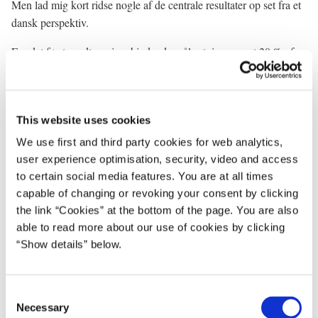
Men lad mig kort ridse nogle af de centrale resultater op set fra et
dansk perspektiv.
For det første
vedtog vi en bindende målsætning om, at 20 % af
EU’s energibehov i 2020 skal dækkes af vedvarende energi.
Andelen af vedvarende energi er i dag ca. 6 % i gennemsnit i EU.
Der er derfor tale om en ambitiøs men realistisk målsætning.
This website uses cookies
Dette er et meget væsentligt resultat. For det første vil vores
We use first and third party cookies for web analytics,
afhængighed af importeret energi fra ustabile regioner blive
user experience optimisation, security, video and access
mindre. For det andet er der tale om et meget væsentligt bidrag til
to certain social media features. You are at all times
at opfylde EU’s klimamålsætning, som viser, at vi sætter handling
capable of changing or revoking your consent by clicking
bag ordene i klimapolitikken. For det tredje sender vi et helt
the link “Cookies” at the bottom of the page. You are also
nødvendigt signal til industrien, investorer og politiske
able to read more about our use of cookies by clicking
beslutningstagere om, at de kan regne med en markant satsning på
“Show details” below.
vedvarende energi.
For det andet
blev vi enige om et mål om at spare 20 % af EU’s
C
energiforbrug i 2020. Vi forventer nu, at Kommissionen vil
Necessary
o