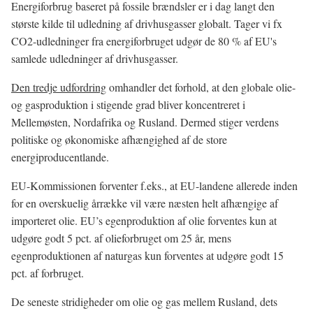
Energiforbrug baseret på fossile brændsler er i dag langt den
største kilde til udledning af drivhusgasser globalt. Tager vi fx
CO2-udledninger fra energiforbruget udgør de 80 % af EU's
samlede udledninger af drivhusgasser.
Den tredje udfordring
omhandler det forhold, at den globale olie-
og gasproduktion i stigende grad bliver koncentreret i
Mellemøsten, Nordafrika og Rusland. Dermed stiger verdens
politiske og økonomiske afhængighed af de store
energiproducentlande.
EU-Kommissionen forventer f.eks., at EU-landene allerede inden
for en overskuelig årrække vil være næsten helt afhængige af
importeret olie. EU’s egenproduktion af olie forventes kun at
udgøre godt 5 pct. af olieforbruget om 25 år, mens
egenproduktionen af naturgas kun forventes at udgøre godt 15
pct. af forbruget.
De seneste stridigheder om olie og gas mellem Rusland, dets