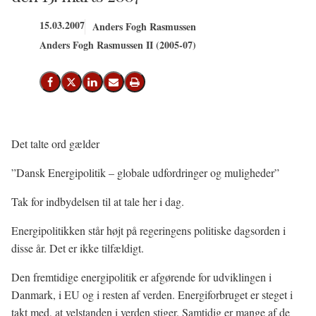
15.03.2007
Anders Fogh Rasmussen
Anders Fogh Rasmussen II (2005-07)
Del på Facebook
Del på X (Twitter)
Del på LinkedIn
Send email
Print
Det talte ord gælder
”Dansk Energipolitik – globale udfordringer og muligheder”
Tak for indbydelsen til at tale her i dag.
Energipolitikken står højt på regeringens politiske dagsorden i
disse år. Det er ikke tilfældigt.
Den fremtidige energipolitik er afgørende for udviklingen i
Danmark, i EU og i resten af verden. Energiforbruget er steget i
takt med, at velstanden i verden stiger. Samtidig er mange af de