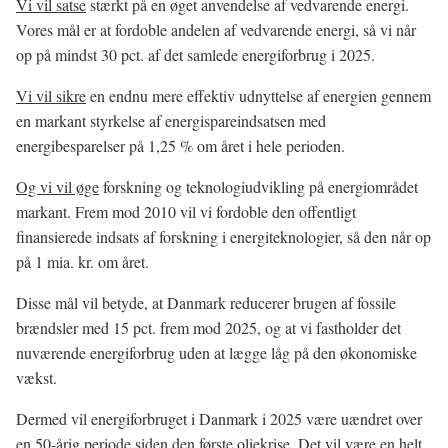
Vi vil satse
stærkt på en øget anvendelse af vedvarende energi.
Vores mål er at fordoble andelen af vedvarende energi, så vi når
op på mindst 30 pct. af det samlede energiforbrug i 2025.
Vi vil sikre
en endnu mere effektiv udnyttelse af energien gennem
en markant styrkelse af energispareindsatsen med
energibesparelser på 1,25 % om året i hele perioden.
Og vi vil øge
forskning og teknologiudvikling på energiområdet
markant. Frem mod 2010 vil vi fordoble den offentligt
finansierede indsats af forskning i energiteknologier, så den når op
på 1 mia. kr. om året.
Disse mål vil betyde, at Danmark reducerer brugen af fossile
brændsler med 15 pct. frem mod 2025, og at vi fastholder det
nuværende energiforbrug uden at lægge låg på den økonomiske
vækst.
Dermed vil energiforbruget i Danmark i 2025 være uændret over
en 50-årig periode siden den første oliekrise. Det vil være en helt