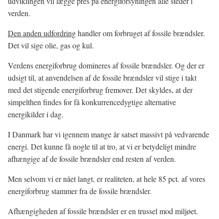
udviklingen vil lægge pres på energiforsyningen alle steder i
verden.
Den anden udfordring
handler om forbruget af fossile brændsler.
Det vil sige olie, gas og kul.
Verdens energiforbrug domineres af fossile brændsler. Og der er
udsigt til, at anvendelsen af de fossile brændsler vil stige i takt
med det stigende energiforbrug fremover. Det skyldes, at der
simpelthen findes for få konkurrencedygtige alternative
energikilder i dag.
I Danmark har vi igennem mange år satset massivt på vedvarende
energi. Det kunne få nogle til at tro, at vi er betydeligt mindre
afhængige af de fossile brændsler end resten af verden.
Men selvom vi er nået langt, er realiteten, at hele 85 pct. af vores
energiforbrug stammer fra de fossile brændsler.
Afhængigheden af fossile brændsler er en trussel mod miljøet.