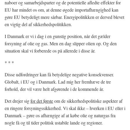
naboer og samarbejdsparter og de potentielle afledte effekter for
EU har mindet os om, at denne øgede importafhængighed kan
gøre EU betydeligt mere sårbar. Energipolitikken er derved blevet
en vigtig del af sikkerhedspolitikken.
I Danmark er vi i dag i en gunstig position, når det gælder
forsyning af olie og gas. Men en dag slipper olien op. Og den
situation skal vi forberede os på allerede i disse år.
* * *
Disse udfordringer kan få betydelige negative konsekvenser.
Globalt, i EU og i Danmark. Lad mig her fremhæve de tre
forhold, der vil være helt afgørende i de kommende år.
Det drejer sig
for det første
om de sikkerhedspolitiske aspekter af
en ringere forsyningssikkerhed. Vi skal ikke – hverken i EU eller i
Danmark – gøre os afhængige af at købe olie og naturgas fra
nogle få og til tider politisk ustabile lande og regioner.