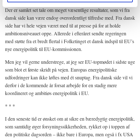
Der er samlet set tale om meget væsentlige resultater, som vi fra
dansk side kan være endog overordentligt tilfredse med. Fra dansk
side har vi hele vejen været med til at presse på for at holde
ambitionsniveauet oppe. Allerede i efteråret sendte regeringen
med støtte fra et bredt flertal i Folketinget et dansk indspil til EU’s
nye energipolitik til EU-kommissionen.
Men jeg vil gerne understrege, at jeg ser EU-topmødet i sidste uge
som blot et første skridt på vejen. Europas energipolitiske
udfordringer kan ikke løftes med ét snuptag. Fra dansk side vil vi
derfor i de kommende år forsat arbejde for en stadig mere
koordineret og ambitiøs energipolitik i EU.
* * *
I den seneste tid er ønsket om at sikre en bæredygtig energipolitik,
som samtidig øger forsyningssikkerheden, rykket op i toppen af
den politiske dagsorden – ikke bare i Europa, men også i fx USA