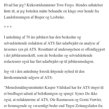
Hvad har jeg? Kirkestridsminister Tove Fergo. Hendes udtalelser
førte til, at jeg forleden måtte behandle en klage over hende fra
Landsforeningen af Bisper og Lesbiske.
* * *
I anledning af 70 års jubilæet har den beskedne og
selvudslettende redaktion af ATS fået udarbejdet en analyse af
læsernes syn på ATS. Resultatet af undersøgelsen er offentliggjort
i det jubilæumsskrift, som de beskedne og selvudslettende
redacteurer også har fået udarbejdet op til jubilæumsdagen.
Jeg vil i den anledning foreslå følgende nyhed til den
førstkommende udgave af ATS:
"Menedsmålingsinstituttet Kasper Vildskud har for ATS ringet til
et bredbaget udsnit af befolkningen og spurgt: Synes De ikke
også, at redaktørerne af ATS, Ole Rasmussen og Gorm Vrøvler,
er fremragende og væsentligt bedre end Tøger Zeitungsfaden fra