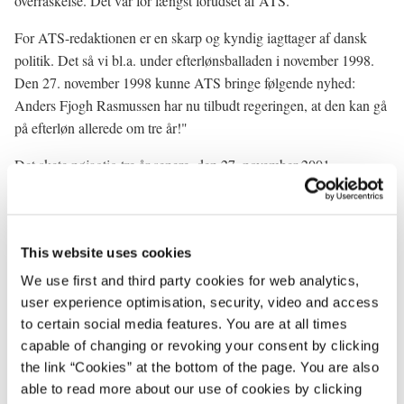
overraskelse. Det var for længst forudset af ATS.
For ATS-redaktionen er en skarp og kyndig iagttager af dansk
politik. Det så vi bl.a. under efterlønsballaden i november 1998.
Den 27. november 1998 kunne ATS bringe følgende nyhed:
Anders Fjogh Rasmussen har nu tilbudt regeringen, at den kan gå
på efterløn allerede om tre år!"
Det skete nøjagtig tre år senere, den 27. november 2001.
Fjogh Rasmussen. Det er sandelig et navn, der forpligter. Jeg har
forstået, at den ene halvdel af ATS-redaktionen, Gorm Vølver,
lyder navnet, Gorm Vrøvler. Og så indser jeg, hvilke store
This website uses cookies
forventninger der er til Fjogh. Jeg er klar over, at det vil kræve
We use first and third party cookies for web analytics,
betydelige anstrengelser at leve op - eller ned - til disse
user experience optimisation, security, video and access
forventninger.
to certain social media features. You are at all times
capable of changing or revoking your consent by clicking
Jeg skylder ATS en meget stor tak for den ubetalelige reklame,
the link “Cookies” at the bottom of the page. You are also
som redaktionen har givet en bestemt bog, der blev udgivet i
able to read more about our use of cookies by clicking
1993. Der har undervejs været lidt usikkerhed om titlen på bogen: