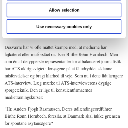
der alligevel ingen, der tror på, og når det kommer til stykket, er
det måske i virkeligheden bedre at sætte den op, men nok om
Allow selection
det".
Use necessary cookies only
Det var i den forbindelse, at ATS kunne afsløre titlen på en ny
bogudgivelse: "Fra socialstat til minimalstat - og tilbage igen".
Desværre har vi ofte måttet kæmpe med, at medierne har
fejlciteret eller misforstået os. Især Birthe Rønn Hornbech. Men
som én af de ypperste repræsentanter for afbalanceret journalistik
har ATS aldrig svigtet i forsøgene på at få udryddet sådanne
misforståelser og bragt klarhed til veje. Som nu i dette lidt længere
ATS-interview. Læg mærke til ATS-interviewerens dygtige
spørgeteknik. Den er lige til konsulentfirmaernes
medietræningskurser:
"Hr. Anders Fjogh Rasmussen, Deres udlændingeordführer,
Birthe Rønn Hornbech, foreslår, at Danmark skal lukke grænsen
for spontane asylansøgere?