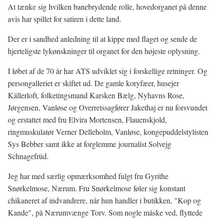
At tænke sig hvilken banebrydende rolle, hovedorganet på denne
avis har spillet for satiren i dette land.
Der er i sandhed anledning til at kippe med flaget og sende de
hjerteligste lykønskninger til organet for den højeste oplysning.
I løbet af de 70 år har ATS udviklet sig i forskellige retninger. Og
persongalleriet er skiftet ud. De gamle koryfæer, husejer
Källerloft, folketingsmand Karsken Bælg, Nyhavns Rose,
Jørgensen, Vanløse og Overretssagfører Jakethaj er nu forsvundet
og erstattet med fru Elvira Mortensen, Flauenskjold,
ringmuskulatør Verner Delleholm, Vanløse, kongepuddelstylisten
Sys Bebber samt ikke at forglemme journalist Solvejg
Schnagefrüd.
Jeg har med særlig opmærksomhed fulgt fru Gyrithe
Snørkelmose, Nærum. Fru Snørkelmose føler sig konstant
chikaneret af indvandrere, når hun handler i butikken, "Kop og
Kande", på Nærumvænge Torv. Som nogle måske ved, flyttede