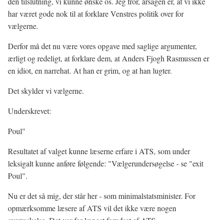
den tilslutning, vi kunne ønske os. Jeg tror, årsagen er, at vi ikke
har været gode nok til at forklare Venstres politik over for
vælgerne.
Derfor må det nu være vores opgave med saglige argumenter,
ærligt og redeligt, at forklare dem, at Anders Fjogh Rasmussen er
en idiot, en narrehat. At han er grim, og at han lugter.
Det skylder vi vælgerne.
Underskrevet:
Poul"
Resultatet af valget kunne læserne erfare i ATS, som under
leksigalt kunne anføre følgende: "Vælgerundersøgelse - se "exit
Poul".
Nu er det så mig, der står her - som minimalstatsminister. For
opmærksomme læsere af ATS vil det ikke være nogen