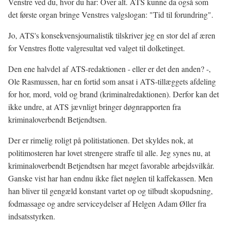
Venstre ved du, hvor du har: Over alt. ATS kunne da også som
det første organ bringe Venstres valgslogan: "Tid til forundring".
Jo, ATS's konsekvensjournalistik tilskriver jeg en stor del af æren
for Venstres flotte valgresultat ved valget til dolketinget.
Den ene halvdel af ATS-redaktionen - eller er det den anden? -,
Ole Rasmussen, har en fortid som ansat i ATS-tillæggets afdeling
for hor, mord, vold og brand (kriminalredaktionen). Derfor kan det
ikke undre, at ATS jævnligt bringer døgnrapporten fra
kriminaloverbendt Betjendtsen.
Der er rimelig roligt på politistationen. Det skyldes nok, at
politimosteren har lovet strengere straffe til alle. Jeg synes nu, at
kriminaloverbendt Betjendtsen har meget favorable arbejdsvilkår.
Ganske vist har han endnu ikke fået nøglen til kaffekassen. Men
han bliver til gengæld konstant vartet op og tilbudt skopudsning,
fodmassage og andre serviceydelser af Helgen Adam Øller fra
indsatsstyrken.