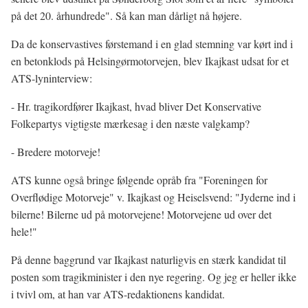
på det 20. århundrede". Så kan man dårligt nå højere.
Da de konservastives førstemand i en glad stemning var kørt ind i
en betonklods på Helsingørmotorvejen, blev Ikajkast udsat for et
ATS-lyninterview:
- Hr. tragikordfører Ikajkast, hvad bliver Det Konservative
Folkepartys vigtigste mærkesag i den næste valgkamp?
- Bredere motorveje!
ATS kunne også bringe følgende opråb fra "Foreningen for
Overflødige Motorveje" v. Ikajkast og Heiselsvend: "Jyderne ind i
bilerne! Bilerne ud på motorvejene! Motorvejene ud over det
hele!"
På denne baggrund var Ikajkast naturligvis en stærk kandidat til
posten som tragikminister i den nye regering. Og jeg er heller ikke
i tvivl om, at han var ATS-redaktionens kandidat.