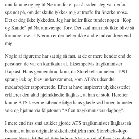
min familie og jeg til Nærum for et par år siden. Jeg var derfor
spændt på, om det skulle lykkes mig at træffe fru Snørkelmose.
Det er dog ikke lykkedes. Jeg har heller ikke fundet nogen "Kop
og Kande" på Nærumvænge Torv. Det skal man nok ikke blive så
forundret over. I Nærum er der heller ikke andre indvandrere end
mig.
Nogle af figurerne har sat sig så fast, at de er mere kendte end de
personer, de var en karrikatur af. Eksempelvis tragikminister
Ikajkast. Hans gennembrud kom, da Storebæltstunnelen i 1991
sprang læk og blev undersvømmet, som ATS's udsendte
modarbejder rapporterede. Efter at have inspiceret ulykkesstedet
erklærer den altid hjelmklædte Ikajkast, at han er stolt. Herefter
kunne ATS-læserne løbende følge hans glæde ved broer, tunneler,
veje og hjelme via føljetonen "Af en tragikministers dagbog".
I mere end firs små artikler gjorde ATS tragikminister Ikajkast så
berømt, at hans originale sikkerhedshjelm med Storebælts-logo
senere blev udstillet på Sønderborg Slot som et af flere "symboler