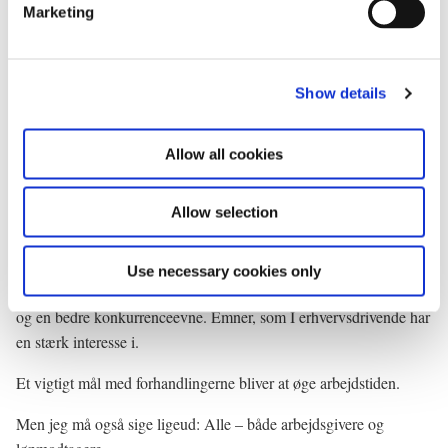
Marketing
Regeringen påtager sig et ansvar. Men det er også et
l
samfundsansvar. Vi har for få praktikpladser. Vi må ikke svigte de
e
unge.
c
Show details
t
Jeg har forståelse for, at det er vanskeligt at levere praktikpladser i
i
krisetider. Men jeg vil også appellere til, at virksomhederne tager
o
Allow all cookies
et større ansvar. Mange af jer gør det allerede.
n
Hele ungepakken og tiltagene til flere praktikpladser skal indgå i
Allow selection
de trepartsforhandlinger, som regeringen snart vil indkalde til.
Men jeg vil allerede i dag opfordre jer til at tage ansvaret på jer.
Use necessary cookies only
Samlet skal trepartsforhandlingerne skabe en større arbejdsindsats
og en bedre konkurrenceevne. Emner, som I erhvervsdrivende har
en stærk interesse i.
Et vigtigt mål med forhandlingerne bliver at øge arbejdstiden.
Men jeg må også sige ligeud: Alle – både arbejdsgivere og