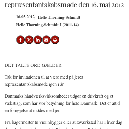
repræsentantskabsmøde den 16. maj 2012
16.05.2012
Helle Thorning-Schmidt
Helle Thorning-Schmidt I (2011-14)
Del på Facebook
Del på X (Twitter)
Del på LinkedIn
Send email
Print
DET TALTE ORD GÆLDER
Tak for invitationen til at være med på jeres
repræsentantskabsmøde igen i år.
Danmarks håndværksvirksomheder udgør en drivkraft og et
vækstlag, som har stor betydning for hele Danmark. Det er altid
en fornøjelse at mødes med jer.
Fra bagermester til violinbygger eller autoværksted har I hver dag