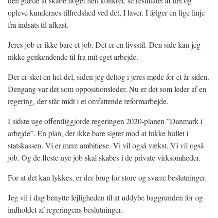
den glæde at skabe noget helt konkret, se resultatet af det og
opleve kundernes tilfredshed ved det, I laver. I følger en lige linje
fra indsats til afkast.
Jeres job er ikke bare et job. Det er en livsstil. Den side kan jeg
nikke genkendende til fra mit eget arbejde.
Der er sket en hel del, siden jeg deltog i jeres møde for et år siden.
Dengang var det som oppositionsleder. Nu er det som leder af en
regering, der står midt i et omfattende reformarbejde.
I sidste uge offentliggjorde regeringen 2020-planen ”Danmark i
arbejde”. En plan, der ikke bare sigter mod at lukke hullet i
statskassen. Vi er mere ambitiøse. Vi vil også vækst. Vi vil også
job. Og de fleste nye job skal skabes i de private virksomheder.
For at det kan lykkes, er der brug for store og svære beslutninger.
Jeg vil i dag benytte lejligheden til at uddybe baggrunden for og
indholdet af regeringens beslutninger.