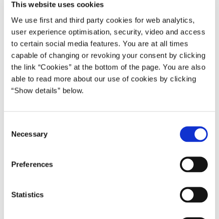
This website uses cookies
have en chance. Også de unge.
We use first and third party cookies for web analytics,
Ingen gruppe er ramt hårdere af krisen end de unge. På få år er
user experience optimisation, security, video and access
antallet af unge, som lever af offentlig forsørgelse, steget til mere
to certain social media features. You are at all times
end 100.000.
capable of changing or revoking your consent by clicking
the link “Cookies” at the bottom of the page. You are also
Derfor har regeringen fremlagt en ungepakke, der skal begrænse
able to read more about our use of cookies by clicking
ledigheden. Pakken er en del af vores 2020-plan.
“Show details” below.
Vi vil udvide jobrotationsordningen. Vi vil indgå
partnerskabsaftaler med forsvar og politi om nye
C
uddannelsespladser. Og vi vil styrke videnpilotordningen, så flere
Necessary
o
små og mellemstore virksomheder kan få støtte til at ansætte en
n
højt uddannet medarbejder.
s
Preferences
Vi skal også sørge for, at flere unge får en erhvervsuddannelse. I
e
n
har brug for dygtige faglærte. Danmark har brug for dygtige
t
Statistics
faglærte.
S
Derfor er frafaldet på erhvervsuddannelserne et alvorligt problem.
e