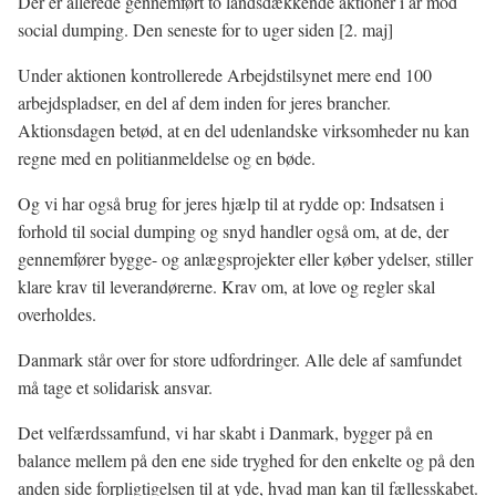
Der er allerede gennemført to landsdækkende aktioner i år mod
social dumping. Den seneste for to uger siden [2. maj]
Under aktionen kontrollerede Arbejdstilsynet mere end 100
arbejdspladser, en del af dem inden for jeres brancher.
Aktionsdagen betød, at en del udenlandske virksomheder nu kan
regne med en politianmeldelse og en bøde.
Og vi har også brug for jeres hjælp til at rydde op: Indsatsen i
forhold til social dumping og snyd handler også om, at de, der
gennemfører bygge- og anlægsprojekter eller køber ydelser, stiller
klare krav til leverandørerne. Krav om, at love og regler skal
overholdes.
Danmark står over for store udfordringer. Alle dele af samfundet
må tage et solidarisk ansvar.
Det velfærdssamfund, vi har skabt i Danmark, bygger på en
balance mellem på den ene side tryghed for den enkelte og på den
anden side forpligtigelsen til at yde, hvad man kan til fællesskabet.