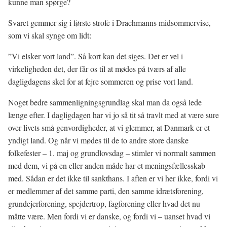
kunne man spørge?
Svaret gemmer sig i første strofe i Drachmanns midsommervise,
som vi skal synge om lidt:
”Vi elsker vort land”. Så kort kan det siges. Det er vel i
virkeligheden det, der får os til at mødes på tværs af alle
dagligdagens skel for at fejre sommeren og prise vort land.
Noget bedre sammenligningsgrundlag skal man da også lede
længe efter. I dagligdagen har vi jo så tit så travlt med at være sure
over livets små genvordigheder, at vi glemmer, at Danmark er et
yndigt land. Og når vi mødes til de to andre store danske
folkefester – 1. maj og grundlovsdag – stimler vi normalt sammen
med dem, vi på en eller anden måde har et meningsfællesskab
med. Sådan er det ikke til sankthans. I aften er vi her ikke, fordi vi
er medlemmer af det samme parti, den samme idrætsforening,
grundejerforening, spejdertrop, fagforening eller hvad det nu
måtte være. Men fordi vi er danske, og fordi vi – uanset hvad vi