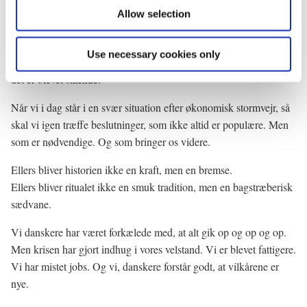
Allow selection
Da den konservative Poul Schlüter for mere end 25 år siden skulle
rette op på dansk økonomi, så indførte han fastkurspolitik for den
Use necessary cookies only
danske krone. Det var ikke populært. Men det var nødvendigt. Og
det er blevet stående.
Når vi i dag står i en svær situation efter økonomisk stormvejr, så
skal vi igen træffe beslutninger, som ikke altid er populære. Men
som er nødvendige. Og som bringer os videre.
Ellers bliver historien ikke en kraft, men en bremse.
Ellers bliver ritualet ikke en smuk tradition, men en bagstræberisk
sædvane.
Vi danskere har været forkælede med, at alt gik op og op og op.
Men krisen har gjort indhug i vores velstand. Vi er blevet fattigere.
Vi har mistet jobs. Og vi, danskere forstår godt, at vilkårene er
nye.