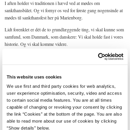
I aften holder vi traditionen i hævd ved at mødes om
sankthansbålet. Og vi fornyr os ved for første gang nogensinde at
mødes til sankthansfest her på Marienborg.
Lidt forenklet er dét de to grundlæggende ting, vi skal kunne som
samfund, som Danmark, som danskere: Vi skal holde fast i vores
historie. Og vi skal komme videre.
Vi skal suge kraft af rødderne, så vi kan vokse og gro, folde os ud
og sætte nye grene.
Det er det, vi danskere har gjort gennem hele historien.
This website uses cookies
We use first and third party cookies for web analytics,
Danmark i dag har kvaliteter, som vore forfædre knap turde
user experience optimisation, security, video and access
drømme om.
to certain social media features. You are at all times
Vi har goder og frihed, som kun var et fjernt håb for vores
capable of changing or revoking your consent by clicking
forfædre.
the link “Cookies” at the bottom of the page. You are also
Velstand i stedet for sult og nød.
able to read more about our use of cookies by clicking
Skoler i stedet for børnearbejde.
“Show details” below.