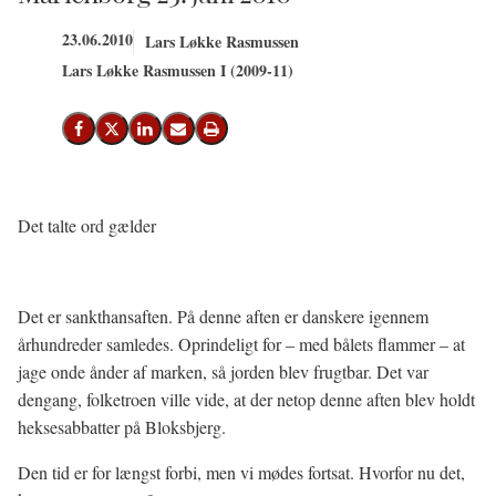
23.06.2010
Lars Løkke Rasmussen
Lars Løkke Rasmussen I (2009-11)
Del på Facebook
Del på X (Twitter)
Del på LinkedIn
Send email
Print
Det talte ord gælder
Det er sankthansaften. På denne aften er danskere igennem
århundreder samledes. Oprindeligt for – med bålets flammer – at
jage onde ånder af marken, så jorden blev frugtbar. Det var
dengang, folketroen ville vide, at der netop denne aften blev holdt
heksesabbatter på Bloksbjerg.
Den tid er for længst forbi, men vi mødes fortsat. Hvorfor nu det,