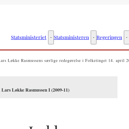
Statsministeriet
Statsministeren
Regeringen
Statsministeriet - Flere links
Statsministeren - Fler
R
Lars Løkke Rasmussens særlige redegørelse i Folketinget 14. april 
n Lars Løkke Rasmussen I (2009-11)