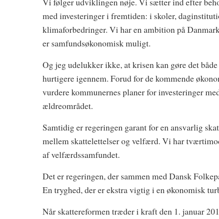
Vi følger udviklingen nøje. Vi sætter ind efter beho
med investeringer i fremtiden: i skoler, daginstitut
klimaforbedringer. Vi har en ambition på Danmarks 
er samfundsøkonomisk muligt.
Og jeg udelukker ikke, at krisen kan gøre det både 
hurtigere igennem. Forud for de kommende økono
vurdere kommunernes planer for investeringer med k
ældreområdet.
Samtidig er regeringen garant for en ansvarlig
skat
mellem skattelettelser og velfærd. Vi har tværtim
af velfærdssamfundet.
Det er regeringen, der sammen med Dansk Folkepar
En tryghed, der er ekstra vigtig i en økonomisk turb
Når skattereformen træder i kraft den 1. januar 201