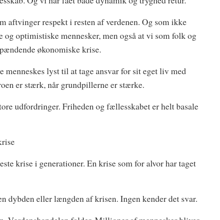
esskab. Og vi har fået både dynamik og tryghed retur.
m aftvinger respekt i resten af verdenen. Og som ikke
se og optimistiske mennesker, men også at vi som folk og
mspændende økonomiske krise.
menneskes lyst til at tage ansvar for sit eget liv med
roen er stærk, når grundpillerne er stærke.
 store udfordringer. Friheden og fællesskabet er helt basale
rise
te krise i generationer. En krise som for alvor har taget
n dybden eller længden af krisen. Ingen kender det svar.