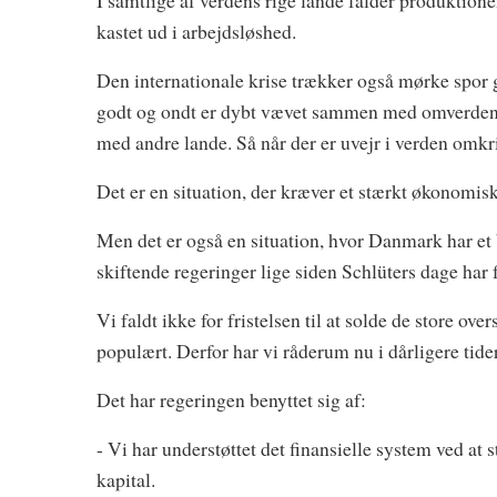
I samtlige af verdens rige lande falder produktion
kastet ud i arbejdsløshed.
Den internationale krise trækker også mørke spor 
godt og ondt er dybt vævet sammen med omverdene
med andre lande. Så når der er uvejr i verden omkr
Det er en situation, der kræver et stærkt økonomis
Men det er også en situation, hvor Danmark har e
skiftende regeringer lige siden Schlüters dage har f
Vi faldt ikke for fristelsen til at solde de store ov
populært. Derfor har vi råderum nu i dårligere tider
Det har regeringen benyttet sig af:
- Vi har understøttet det finansielle system ved at 
kapital.