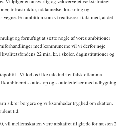
v. Vi følger
en ansvarlig og velovervejet vækststrategi
ioner, infrastruktur, uddannelse, forskning og
vegne. En ambition som vi realiserer i takt med, at det
muligt og fornuftigt at sætte nogle af vores ambitioner
miforhandlinger med kommunerne vil vi derfor nøje
valitetsfondens 22 mia. kr. i skoler, daginstitutioner og
tepolitik. Vi lod os ikke tale ind i et falsk dilemma
od kombineret skattestop og skattelettelser med udbygning
ti sikrer borgere og virksomheder tryghed om skatten.
ulent tid.
0, vil mellemskatten være afskaffet til glæde for næsten 2