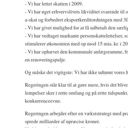
- Vi har lettet skatten i 2009.
- Vi har øget erhvervslivets likviditet svarende til
a-skat og forbedret eksportkreditordningen med 30
- Vi har givet mulighed for at få udbetalt den særl
- Vi har vedtaget markante personskattelettelser, s
stimulerer økonomien med op mod 15 mia. kr. i 20
- Vi har ophævet den kommunale anlægsramme, fremry
en renoveringspulje.
Og måske det vigtigste: Vi har ikke udtømt vores
Regeringen står klar til at gøre mere, hvis det bl
lempelser sker i rette omfang og på rette tidspunkt
konkurrenceevne.
Regeringen arbejder efter en vækststrategi med præ
sprede milliarder af upræcise kroner.