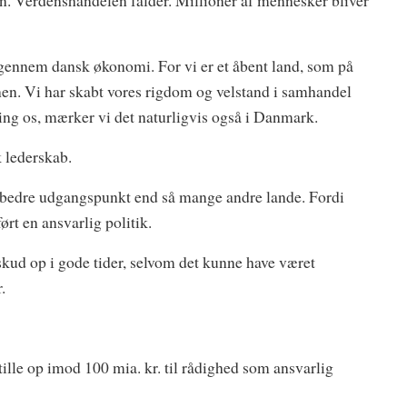
en. Verdenshandelen falder. Millioner af mennesker bliver
gennem dansk økonomi. For vi er et åbent land, som på
n. Vi har skabt vores rigdom og velstand i samhandel
ing os, mærker vi det naturligvis også i Danmark.
k lederskab.
t bedre udgangspunkt end så mange andre lande. Fordi
ørt en ansvarlig politik.
erskud op i gode tider, selvom det kunne have været
.
stille op imod 100 mia. kr. til rådighed som ansvarlig