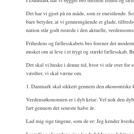
I Danmark har vi bygget bro mellem frihed og fæll
Det har vi gjort på en måde, som er enestående. So
bare betyder, at vi gennemgående er glade, tilfred
nation står godt rustede i den aktuelle, verdenso
Frihedens og fællesskabets bro forener det moderne 
ønsket om at leve i et trygt og stærkt fællesskab. B
Det skal vi huske i denne tid, hvor vi står over for
værdier, vi skal værne om.
1. Danmark skal sikkert gennem den økonomiske k
Verdensøkonomien er i dyb krise. Vel nok den dybes
fart gennem det seneste halve år.
Lad mig sige tingene, som de er: Jeg kender hverke