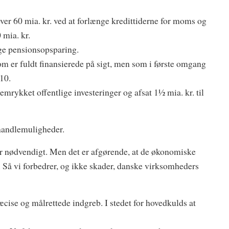
 over 60 mia. kr. ved at forlænge kredittiderne for moms og
 mia. kr.
ige pensionsopsparing.
om er fuldt finansierede på sigt, men som i første omgang
10.
kket offentlige investeringer og afsat 11⁄2 mia. kr. til
 handlemuligheder.
iver nødvendigt. Men det er afgørende, at de økonomiske
. Så vi forbedrer, og ikke skader, danske virksomheders
cise og målrettede indgreb. I stedet for hovedkulds at