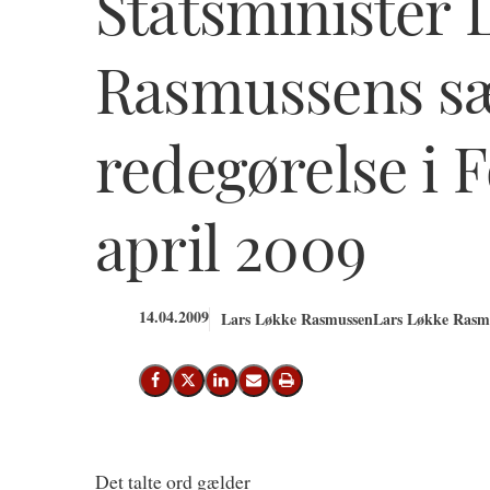
Statsminister 
Rasmussens sæ
redegørelse i F
april 2009
14.04.2009
Lars Løkke Rasmussen
Lars Løkke Rasmu
Del på Facebook
Del på X (Twitter)
Del på LinkedIn
Send email
Print
Det talte ord gælder