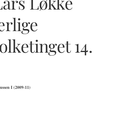
Lars Løkke
rlige
olketinget 14.
ssen I (2009-11)