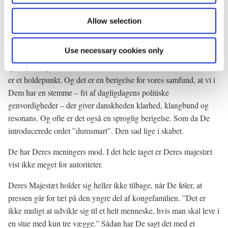
kvalificeret om samfundet. På Deres helt egen royale og
forstandige vis. Som vi kender det fra nytårstalerne.
Allow selection
Netop nytårstalerne har fået en særlig betydning i Deres tid som
Use necessary cookies only
dronning. I de fleste hjem er det en fast tradition at tænde for
fjernsynet nytårsaften kl. 18. Ja, det er ikke bare en tradition. Det
er et holdepunkt. Og det er en berigelse for vores samfund, at vi i
Dem har en stemme – fri af dagligdagens politiske
genvordigheder – der giver danskheden klarhed, klangbund og
resonans. Og ofte er det også en sproglig berigelse. Som da De
introducerede ordet ”dumsmart”. Den sad lige i skabet.
De har Deres meningers mod. I det hele taget er Deres majestæt
vist ikke meget for autoriteter.
Deres Majestæt holder sig heller ikke tilbage, når De føler, at
pressen går for tæt på den yngre del af kongefamilien. ”Det er
ikke muligt at udvikle sig til et helt menneske, hvis man skal leve i
en stue med kun tre vægge.” Sådan har De sagt det med et