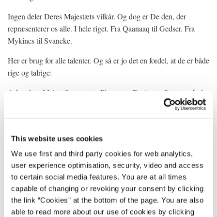
Ingen deler Deres Majestæts vilkår. Og dog er De den, der
repræsenterer os alle. I hele riget. Fra Qaanaaq til Gedser. Fra
Mykines til Svaneke.
Her er brug for alle talenter. Og så er jo det en fordel, at de er både
rige og talrige:
Arkæolog. Maler. Oversætter. Illustrator. Designer. Scenograf på
flere af H.C. Andersens eventyr. Og ligesom H.C. Andersen laver
De decoupager – eller som De selv siger ”klippe-klistre”. Jeg
kunne blive ved.
This website uses cookies
En dronning har ikke alene brug for talenter, men også for stærke
We use first and third party cookies for web analytics,
personlige egenskaber. For personlighed simpelthen. Og det har
user experience optimisation, security, video and access
De til fulde.
to certain social media features. You are at all times
capable of changing or revoking your consent by clicking
Deres Majestæt er ikke alene Danmarks dronning. De er også et
the link “Cookies” at the bottom of the page. You are also
menneske, vi alle har lært at respektere og holde af. Ikke alene i
able to read more about our use of cookies by clicking
kraft af Deres position. Men også – og måske især – fordi De er