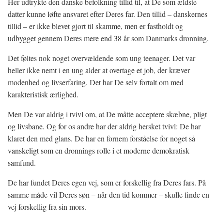
Her udtrykte den danske befolkning tillid til, at De som ældste
datter kunne løfte ansvaret efter Deres far. Den tillid – danskernes
tillid – er ikke blevet gjort til skamme, men er fastholdt og
udbygget gennem Deres mere end 38 år som Danmarks dronning.
Det føltes nok noget overvældende som ung teenager. Det var
heller ikke nemt i en ung alder at overtage et job, der kræver
modenhed og livserfaring. Det har De selv fortalt om med
karakteristisk ærlighed.
Men De var aldrig i tvivl om, at De måtte acceptere skæbne, pligt
og livsbane. Og for os andre har der aldrig hersket tvivl: De har
klaret den med glans. De har en fornem forståelse for noget så
vanskeligt som en dronnings rolle i et moderne demokratisk
samfund.
De har fundet Deres egen vej, som er forskellig fra Deres fars. På
samme måde vil Deres søn – når den tid kommer – skulle finde en
vej forskellig fra sin mors.