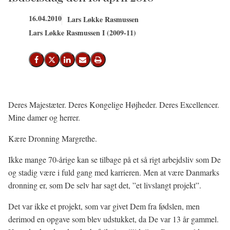
16.04.2010
Lars Løkke Rasmussen
Lars Løkke Rasmussen I (2009-11)
Del på Facebook
Del på X (Twitter)
Del på LinkedIn
Send email
Print
Deres Majestæter. Deres Kongelige Højheder. Deres Excellencer.
Mine damer og herrer.
Kære Dronning Margrethe.
Ikke mange 70-årige kan se tilbage på et så rigt arbejdsliv som De
og stadig være i fuld gang med karrieren. Men at være Danmarks
dronning er, som De selv har sagt det, ”et livslangt projekt”.
Det var ikke et projekt, som var givet Dem fra fødslen, men
derimod en opgave som blev udstukket, da De var 13 år gammel.