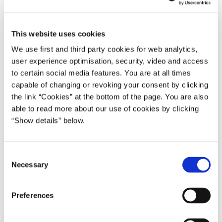
Ingen vidste, hvornår det ville ende. Ingen vidste, hvordan det
ville ende. Ingen kunne vide, om det næste missil ville ramme én
selv eller en god ven og kammerat.
This website uses cookies
We use first and third party cookies for web analytics,
For jer alle – både uden for og inde på basen – gjaldt, at I ikke
user experience optimisation, security, video and access
kunne gøre andet end at vente.
to certain social media features. You are at all times
Soldater er vant til at handle. Det var tungt for jer at føle den
capable of changing or revoking your consent by clicking
magtesløshed.
the link “Cookies” at the bottom of the page. You are also
able to read more about our use of cookies by clicking
Aftenen inden var vi få herhjemme, som fik efterretninger om, at
“Show details” below.
et angreb på basen måske ville finde sted.
Vi og jeg sad med hjertet oppe i halsen. Vi ventede også i
C
uvished. Vi frygtede også, at det værst tænkelige ville ske den nat.
Necessary
o
n
Vi herhjemme stolede selvfølgelig på jer derude.
s
Preferences
Jeres træning. Jeres beredskab. Jeres værdier. Jeres kompas.
e
n