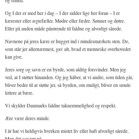
og frihed.
Og I der er med her i dag – I der sidder lige her foran – I er
kærester eller ægtefæller. Mødre eller fædre. Sønner og døtre.
Eller på anden måde pårørende til faldne og alvorligt sårede.
Navnene på jeres kære er hugget ind i mindesmærkets sten. De,
som står jer allernærmest, gav alt, hvad et menneske overhovedet
kan give.
Jeres sorg og savn er en byrde, som aldrig forsvinder. Men jeg
ved, at I støtter hinanden. Og jeg håber, at vi andre, som tiden går,
bliver bedre til at støtte jer, så byrden, om muligt, bliver en smule
lettere at bære.
Vi skylder Danmarks faldne taknemmelighed og respekt.
Ære være deres minde.
I år har vi heldigvis hverken mistet liv eller haft alvorligt sårede.
Men det var tæt på.