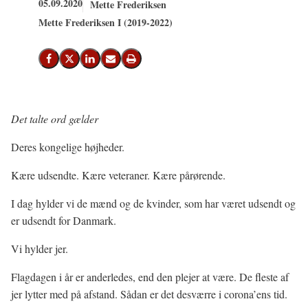
05.09.2020
Mette Frederiksen
Mette Frederiksen I (2019-2022)
Del på Facebook
Del på X (Twitter)
Del på LinkedIn
Send email
Print
Det talte ord gælder
Deres kongelige højheder.
Kære udsendte. Kære veteraner. Kære pårørende.
I dag hylder vi de mænd og de kvinder, som har været udsendt og
er udsendt for Danmark.
Vi hylder jer.
Flagdagen i år er anderledes, end den plejer at være. De fleste af
jer lytter med på afstand. Sådan er det desværre i corona’ens tid.