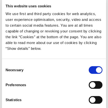
økonomisk, end mange havde frygtet, selvom turismen er hårdt
This website uses cookies
ramt.
We use first and third party cookies for web analytics,
Det er ganske enkelt imponerende. Vi har sikret gratis vacciner til
user experience optimisation, security, video and access
alle borgere i Rigsfællesskabet. Det giver håb om, at 2021 bliver
to certain social media features. You are at all times
et bedre år.
capable of changing or revoking your consent by clicking
the link “Cookies” at the bottom of the page. You are also
Mange i Grønland har familie i Danmark. Og mange i Danmark
able to read more about our use of cookies by clicking
har deres kære i Grønland.
“Show details” below.
Det er dejligt. Og I er allesammen med til at binde vores lande
sammen. Og højtiderne er ofte en anledning til tage den lange
C
rejse. For at se familien. Få et kram. Passe på hinanden.
Necessary
o
n
I år bliver det anderledes.
s
Preferences
Mange bliver hjemme for at undgå, at smitten skal sprede sig
e
mellem Grønland og Danmark, og Danmark og Grønland. Det er
n
t
trist, men det er også meget forståeligt. Og vi må desværre se i
Statistics
S
øjnene, at lige nu passer vi bedst på os selv og hinanden – ved at