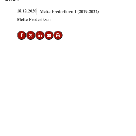
18.12.2020
Mette Frederiksen I (2019-2022)
Mette Frederiksen
Del på Facebook
Del på X (Twitter)
Del på LinkedIn
Send email
Print