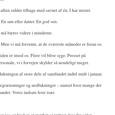
i aften sidder tilbage med savnet af én, I har mistet.
. En søn eller datter. En god ven.
 og må bæres videre i minderne.
os. Men vi må forvente, at de sværeste måneder er foran os.
iden er imod os. Flere vil blive syge. Presset på
rsonale, vi i forvejen skylder så uendeligt meget.
lukningen af store dele af samfundet indtil midt i januar.
 begrænsninger og nedlukninger – uanset hvor mange der
 andet: Vores indsats hver især.
r jeg, vi husker, at mørket er tættest, lige før solen