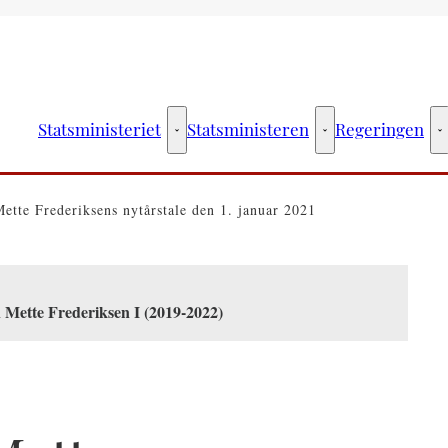
Statsministeriet
Statsministeren
Regeringen
Statsministeriet - Flere links
Statsministeren - Fler
R
Mette Frederiksens nytårstale den 1. januar 2021
 Mette Frederiksen I (2019-2022)