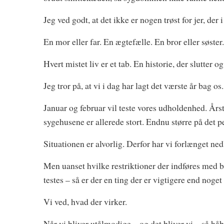
Jeg ved godt, at det ikke er nogen trøst for jer, der 
En mor eller far. En ægtefælle. En bror eller søster
Hvert mistet liv er et tab. En historie, der slutter
Jeg tror på, at vi i dag har lagt det værste år bag 
Januar og februar vil teste vores udholdenhed. Årst
sygehusene er allerede stort. Endnu større på det pe
Situationen er alvorlig. Derfor har vi forlænget ned
Men uanset hvilke restriktioner der indføres med
testes – så er der en ting der er vigtigere end noget
Vi ved, hvad der virker.
Når vi bliver utålmodige – og det bliver vi – så håbe