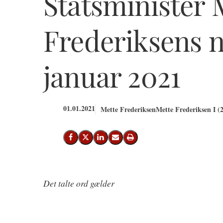
Statsminister 
Frederiksens n
januar 2021
01.01.2021
Mette Frederiksen
Mette Frederiksen I (
Del på Facebook
Del på X (Twitter)
Del på LinkedIn
Send email
Print
Det talte ord gælder