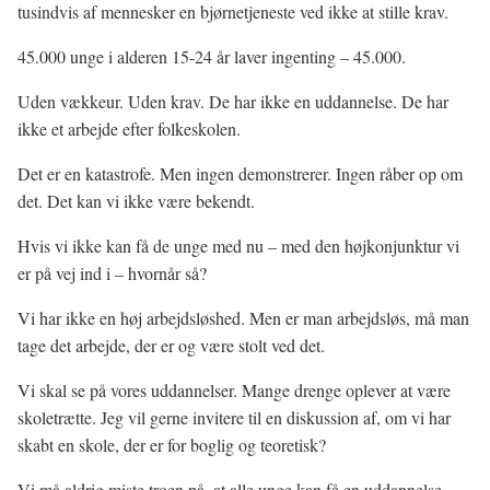
tusindvis af mennesker en bjørnetjeneste ved ikke at stille krav.
45.000 unge i alderen 15-24 år laver ingenting – 45.000.
Uden vækkeur. Uden krav. De har ikke en uddannelse. De har
ikke et arbejde efter folkeskolen.
Det er en katastrofe. Men ingen demonstrerer. Ingen råber op om
det. Det kan vi ikke være bekendt.
Hvis vi ikke kan få de unge med nu – med den højkonjunktur vi
er på vej ind i – hvornår så?
Vi har ikke en høj arbejdsløshed. Men er man arbejdsløs, må man
tage det arbejde, der er og være stolt ved det.
Vi skal se på vores uddannelser. Mange drenge oplever at være
skoletrætte. Jeg vil gerne invitere til en diskussion af, om vi har
skabt en skole, der er for boglig og teoretisk?
Vi må aldrig miste troen på, at alle unge kan få en uddannelse