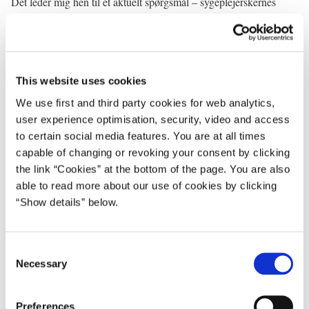
Det leder mig hen til et aktuelt spørgsmål – sygeplejerskernes
kamp for bedre løn og arbejdsvilkår.
Jeg har ikke sagt noget om konflikten, mens den var i gang.
Sådan er spillereglerne.
This website uses cookies
Nu har regeringen og Folketinget grebet ind. Det er ikke en
We use first and third party cookies for web analytics,
beslutning, vi har truffet med glæde. Men det er også en del af
user experience optimisation, security, video and access
spillereglerne.
to certain social media features. You are at all times
capable of changing or revoking your consent by clicking
Konflikten er stoppet. Derfor vil jeg gerne sige noget i dag.
the link “Cookies” at the bottom of the page. You are also
able to read more about our use of cookies by clicking
Jeg vil sende en direkte hilsen til jer sygeplejersker, som ser med:
“Show details” below.
Jeg kan godt høre, at nogle er skuffede og vrede.
Jeg vil også sige til jer: I har rejst en vigtig debat om ligeløn. Den
C
vil ikke blive glemt. Den stopper ikke her.
Necessary
o
n
Men det handler om mere end at sætte flere milliarder af.
s
Preferences