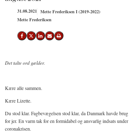
31.08.2021
Mette Frederiksen I (2019-2022)
Mette Frederiksen
Del på Facebook
Del på X (Twitter)
Del på LinkedIn
Send email
Print
Det talte ord gælder.
Kære alle sammen.
Kære Lizette.
Du stod klar. Fagbevægelsen stod klar, da Danmark havde brug
for jer. En varm tak for en formidabel og ansvarlig indsats under
coronakrisen.