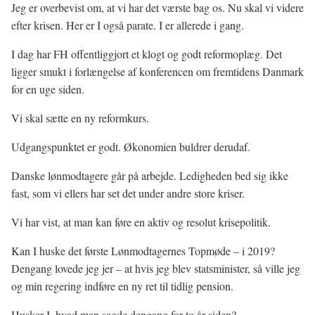
Jeg er overbevist om, at vi har det værste bag os. Nu skal vi videre
efter krisen. Her er I også parate. I er allerede i gang.
I dag har FH offentliggjort et klogt og godt reformoplæg. Det
ligger smukt i forlængelse af konferencen om fremtidens Danmark
for en uge siden.
Vi skal sætte en ny reformkurs.
Udgangspunktet er godt. Økonomien buldrer derudaf.
Danske lønmodtagere går på arbejde. Ledigheden bed sig ikke
fast, som vi ellers har set det under andre store kriser.
Vi har vist, at man kan føre en aktiv og resolut krisepolitik.
Kan I huske det første Lønmodtagernes Topmøde – i 2019?
Dengang lovede jeg jer – at hvis jeg blev statsminister, så ville jeg
og min regering indføre en ny ret til tidlig pension.
Husker I, hvad man sagde dengang for to år siden?