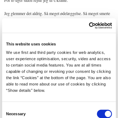
For to uger siden rejste jeg til Ukraine.
Jeg glemmer det aldrig. Så meget ødelæggelse. Så meget smerte
og sorg. Boliger, der aldrig igen bliver til at bo i. Sønderskudte
hjem. Hele bydele smadret af Putins krigsmaskine.
Men det værste var beretningerne om forbrydelser mod
mennesker.
This website uses cookies
We use first and third party cookies for web analytics,
Grusomme voldtægter. Brutale mord.
user experience optimisation, security, video and access
to certain social media features. You are at all times
Kvinder. Mænd. Unge. Gamle. Små børn.
capable of changing or revoking your consent by clicking
the link “Cookies” at the bottom of the page. You are also
Det vil jeg aldrig glemme. Det vil vi aldrig glemme. Det må
able to read more about our use of cookies by clicking
verden aldrig glemme.
“Show details” below.
Vi bliver nødt til at love hinanden. At de ansvarlige bliver stillet til
regnskab.
C
Necessary
o
* * *