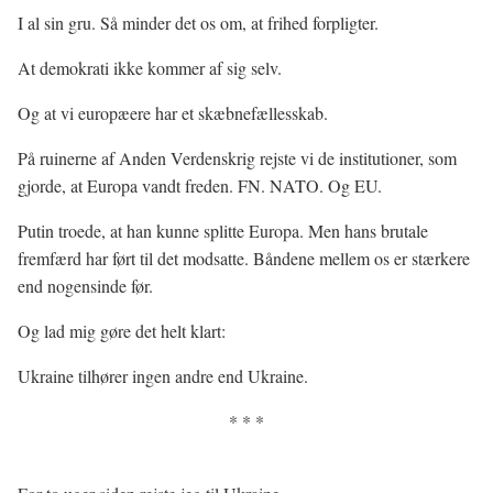
I al sin gru. Så minder det os om, at frihed forpligter.
At demokrati ikke kommer af sig selv.
Og at vi europæere har et skæbnefællesskab.
På ruinerne af Anden Verdenskrig rejste vi de institutioner, som
gjorde, at Europa vandt freden. FN. NATO. Og EU.
Putin troede, at han kunne splitte Europa. Men hans brutale
fremfærd har ført til det modsatte. Båndene mellem os er stærkere
end nogensinde før.
Og lad mig gøre det helt klart:
Ukraine tilhører ingen andre end Ukraine.
* * *