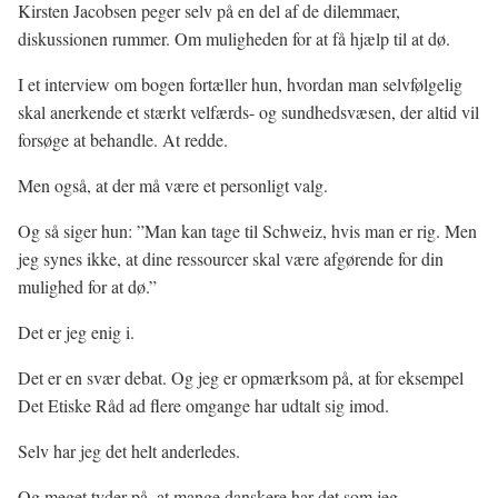
Kirsten Jacobsen peger selv på en del af de dilemmaer,
diskussionen rummer. Om muligheden for at få hjælp til at dø.
I et interview om bogen fortæller hun, hvordan man selvfølgelig
skal anerkende et stærkt velfærds- og sundhedsvæsen, der altid vil
forsøge at behandle. At redde.
Men også, at der må være et personligt valg.
Og så siger hun: ”Man kan tage til Schweiz, hvis man er rig. Men
jeg synes ikke, at dine ressourcer skal være afgørende for din
mulighed for at dø.”
Det er jeg enig i.
Det er en svær debat. Og jeg er opmærksom på, at for eksempel
Det Etiske Råd ad flere omgange har udtalt sig imod.
Selv har jeg det helt anderledes.
Og meget tyder på, at mange danskere har det som jeg.