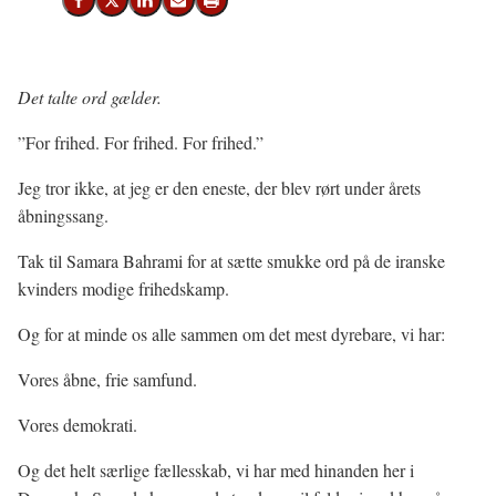
Del på Facebook
Del på X (Twitter)
Del på LinkedIn
Send email
Print
Det talte ord gælder.
”For frihed. For frihed. For frihed.”
Jeg tror ikke, at jeg er den eneste, der blev rørt under årets
åbningssang.
Tak til Samara Bahrami for at sætte smukke ord på de iranske
kvinders modige frihedskamp.
Og for at minde os alle sammen om det mest dyrebare, vi har:
Vores åbne, frie samfund.
Vores demokrati.
Og det helt særlige fællesskab, vi har med hinanden her i