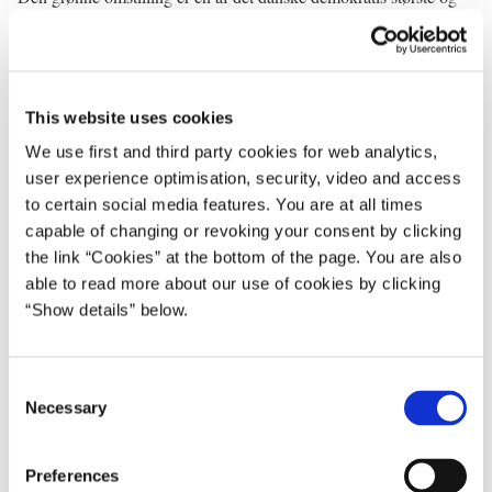
vigtigste sejre de senere år.
Og med den alvorlige tørke, som vi lige nu oplever i Danmark og
i Europa. Så håber jeg, at alle er klar til de næste skridt.
This website uses cookies
We use first and third party cookies for web analytics,
user experience optimisation, security, video and access
* * *
to certain social media features. You are at all times
capable of changing or revoking your consent by clicking
the link “Cookies” at the bottom of the page. You are also
Rundt om i verden kigger andre lande på os og spørger: Hvordan
able to read more about our use of cookies by clicking
gør I?
“Show details” below.
Hvordan undgår I stigende ulighed og polarisering?
C
Svaret er, at vi har fundet en særlig vej.
Necessary
o
Den danske vej. Hvor klimahandling og grøn omstilling går hånd
n
i hånd med velfærd. Med økonomisk vækst. Med arbejdspladser.
s
Preferences
e