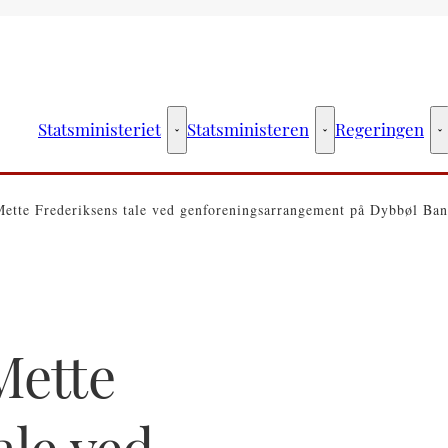
Statsministeriet
Statsministeren
Regeringen
Statsministeriet - Flere links
Statsministeren - Fler
R
Mette Frederiksens tale ved genforeningsarrangement på Dybbøl Ban
Mette
ale ved