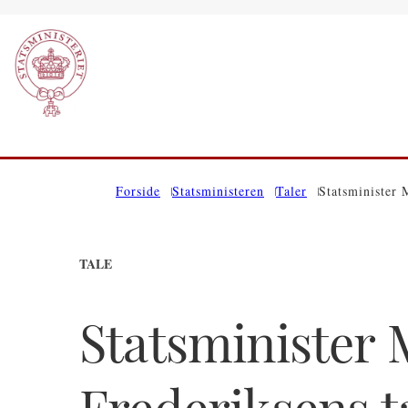
Gå til forsiden
Forside
Statsministeren
Taler
Statsminister 
TALE
Statsminister 
Frederiksens t