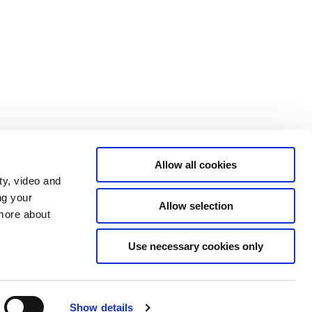
Allow all cookies
ty, video and
ng your
Allow selection
 more about
Statsministeriet på X
Regeringen.dk
Use necessary cookies only
Rigsombudsmanden på Færøerne
Rigsombudsmanden i Grønland
Show details