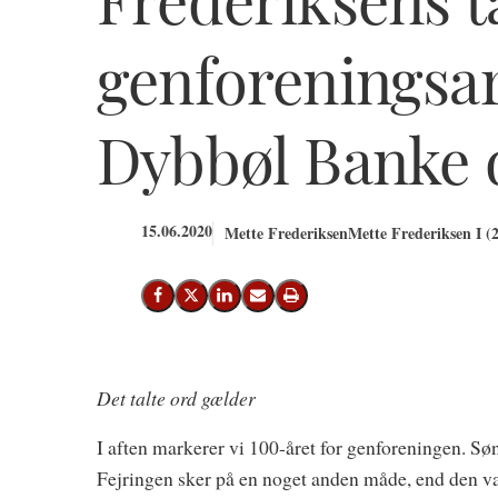
genforeningsa
Dybbøl Banke d
15.06.2020
Mette Frederiksen
Mette Frederiksen I (
Del på Facebook
Del på X (Twitter)
Del på LinkedIn
Send email
Print
Det talte ord gælder
I aften markerer vi 100-året for genforeningen. S
Fejringen sker på en noget anden måde, end den va