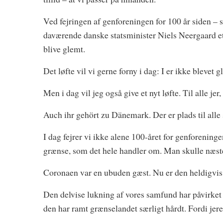
Ved fejringen af genforeningen for 100 år siden –
daværende danske statsminister Niels Neergaard et 
blive glemt.
Det løfte vil vi gerne forny i dag: I er ikke blevet g
Men i dag vil jeg også give et nyt løfte. Til alle je
Auch ihr gehört zu Dänemark. Der er plads til alle
I dag fejrer vi ikke alene 100-året for genforenin
grænse, som det hele handler om. Man skulle næsten 
Coronaen var en ubuden gæst. Nu er den heldigvis
Den delvise lukning af vores samfund har påvirket 
den har ramt grænselandet særligt hårdt. Fordi jer