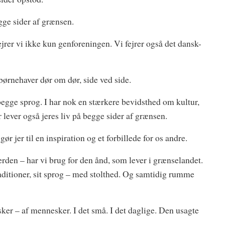
gge sider af grænsen.
ejrer vi ikke kun genforeningen. Vi fejrer også det dansk-
 børnehaver dør om dør, side ved side.
egge sprog. I har nok en stærkere bevidsthed om kultur,
 lever også jeres liv på begge sider af grænsen.
r jer til en inspiration og et forbillede for os andre.
verden – har vi brug for den ånd, som lever i grænselandet.
aditioner, sit sprog – med stolthed. Og samtidig rumme
er – af mennesker. I det små. I det daglige. Den usagte