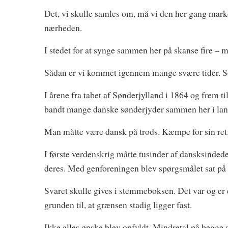
Det, vi skulle samles om, må vi den her gang marke
nærheden.
I stedet for at synge sammen her på skanse fire – 
Sådan er vi kommet igennem mange svære tider. 
I årene fra tabet af Sønderjylland i 1864 og frem t
bandt mange danske sønderjyder sammen her i lan
Man måtte være dansk på trods. Kæmpe for sin ret.
I første verdenskrig måtte tusinder af dansksindede
deres. Med genforeningen blev spørgsmålet sat på 
Svaret skulle gives i stemmeboksen. Det var og er 
grunden til, at grænsen stadig ligger fast.
Ikke alles ønske blev opfyldt. Mindretal på begge 