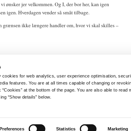
vi ønsker jer velkommen. Og I, der bor her, kan igen
nsen igen. Hverdagen vender så småt tilbage.
 grænsen ikke længere handler om, hvor vi skal skilles –
s
y cookies for web analytics, user experience optimisation, securi
edia features. You are at all times capable of changing or revoki
nk “Cookies” at the bottom of the page. You are also able to read
et
Databeskyttelse
king “Show details” below.
Gård 11
Cookies
vn K
Kontakt
Åbenhedsordning
3 92 33 00
Tilgængelighedserklæring
tm.dk
Whistleblowerordning
Preferences
Statistics
Marketing