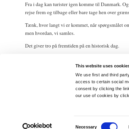
Fra i dag kan turister igen komme til Danmark. Og 
rejse frem og tilbage eller bare tage hen over græ
Tænk, hvor langt vi er kommet, når spørgsmålet om
men hvordan, vi samles.
Det giver tro på fremtiden på en historisk dag.
This website uses cookie
We use first and third part
access to certain social m
consent by clicking the li
Statsministeri
our use of cookies by clic
Prins Jørgens 
1218 Københa
Telefon: +45 3
E-mail:
stm@s
C
Necessary