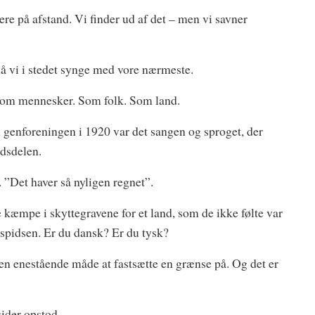
re på afstand. Vi finder ud af det – men vi savner
må vi i stedet synge med vore nærmeste.
Som mennesker. Som folk. Som land.
il genforeningen i 1920 var det sangen og sproget, der
dsdelen.
 ”Det haver så nyligen regnet”.
 kæmpe i skyttegravene for et land, som de ikke følte var
spidsen. Er du dansk? Er du tysk?
en enestående måde at fastsætte en grænse på. Og det er
sider opstod.