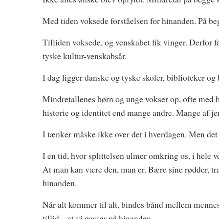
Med tiden voksede forståelsen for hinanden. På be
Tilliden voksede, og venskabet fik vinger. Derfor f
tyske kultur-venskabsår.
I dag ligger danske og tyske skoler, biblioteker og
Mindretallenes børn og unge vokser op, ofte med b
historie og identitet end mange andre. Mange af jer
I tænker måske ikke over det i hverdagen. Men det gø
I en tid, hvor splittelsen ulmer omkring os, i hele 
At man kan være den, man er. Bære sine rødder, tr
hinanden.
Når alt kommer til alt, bindes bånd mellem mennesk
tillid – at vi passer på hinanden.