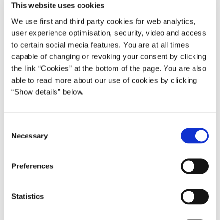
Jeg – og vi – burde selv have sat den nødvendige kulturforandring
This website uses cookies
i gang. Nu blev det i stedet Sofie Linde.
We use first and third party cookies for web analytics,
user experience optimisation, security, video and access
Tak for det.
to certain social media features. You are at all times
Og til jer hundredevis af modige kvinder, der tog stafetten videre i
capable of changing or revoking your consent by clicking
mediebranchen og i politik, ofte med store personlige
the link “Cookies” at the bottom of the page. You are also
omkostninger – til jer er der bare at sige:
able to read more about our use of cookies by clicking
“Show details” below.
Tak. Det er godt gået.
I baner vejen for de mange piger og kvinder over hele Danmark,
C
på alle slags arbejdspladser – restauranter, hoteller, skurvogne,
Necessary
o
sygehuse – som oplever de samme krænkelser, men ikke har den
n
samme megafon.
s
Preferences
e
Kulturen skal forandres.
n
Væk fra krænkelser. Forskelsbehandling. Magtmisbrug.
t
Statistics
S
Hen mod ligeværd og retfærdighed.
e