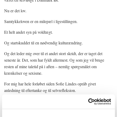
Nu er det lov.
Samtykkeloven er en milepæl i ligestillingen.
Et helt andet syn på voldtægt.
Og startskuddet til en nødvendig kulturændring.
Og det leder mig over til et andet stort skridt, der er taget det
seneste år. Det, som har fyldt allermest. Og som jeg vil bruge
resten af mine taletid på i aften – nemlig spørgsmålet om
krænkelser og sexisme.
For mig har hele forløbet siden Sofie Lindes opråb givet
anledning til eftertanke og til selvrefleksion.
Jeg har været i politik, siden jeg var 15 år. Og jeg er hverken døv
eller blind.