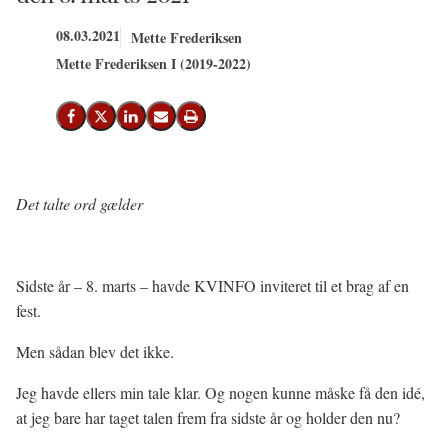
08.03.2021
Mette Frederiksen
Mette Frederiksen I (2019-2022)
Del på Facebook
Del på X (Twitter)
Del på LinkedIn
Send email
Print
Det talte ord gælder
Sidste år – 8. marts – havde KVINFO inviteret til et brag af en
fest.
Men sådan blev det ikke.
Jeg havde ellers min tale klar. Og nogen kunne måske få den idé,
at jeg bare har taget talen frem fra sidste år og holder den nu?