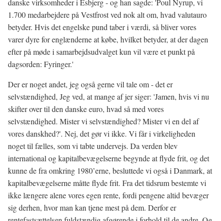
danske virksomheder i Esbjerg - og han sagde: 'Poul Nyrup, vi
1.700 medarbejdere på Vestfrost ved nok alt om, hvad valutauro
betyder. Hvis det engelske pund taber i værdi, så bliver vores
varer dyre for englænderne at købe, hvilket betyder, at der dagen
efter på møde i samarbejdsudvalget kun vil være et punkt på
dagsorden: Fyringer.'
Der er noget andet, jeg også gerne vil tale om - det er
selvstændighed, Jeg ved, at mange af jer siger: 'Jamen, hvis vi nu
skifter over til den danske euro, hvad så med vores
selvstændighed. Mister vi selvstændighed? Mister vi en del af
vores danskhed?'. Nej, det gør vi ikke. Vi får i virkeligheden
noget til fælles, som vi tabte undervejs. Da verden blev
international og kapitalbevægelserne begynde at flyde frit, og det
kunne de fra omkring 1980’erne, besluttede vi også i Danmark, at
kapitalbevægelserne måtte flyde frit. Fra det tidsrum bestemte vi
ikke længere alene vores egen rente, fordi pengene altid bevæger
sig derhen, hvor man kan tjene mest på dem. Derfor er
rentefastsættelsen fuldstændig afgørende i forhold til de andre. Og