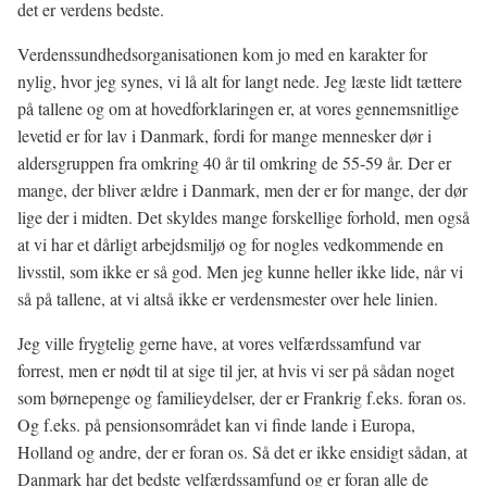
det er verdens bedste.
Verdenssundhedsorganisationen kom jo med en karakter for
nylig, hvor jeg synes, vi lå alt for langt nede. Jeg læste lidt tættere
på tallene og om at hovedforklaringen er, at vores gennemsnitlige
levetid er for lav i Danmark, fordi for mange mennesker dør i
aldersgruppen fra omkring 40 år til omkring de 55-59 år. Der er
mange, der bliver ældre i Danmark, men der er for mange, der dør
lige der i midten. Det skyldes mange forskellige forhold, men også
at vi har et dårligt arbejdsmiljø og for nogles vedkommende en
livsstil, som ikke er så god. Men jeg kunne heller ikke lide, når vi
så på tallene, at vi altså ikke er verdensmester over hele linien.
Jeg ville frygtelig gerne have, at vores velfærdssamfund var
forrest, men er nødt til at sige til jer, at hvis vi ser på sådan noget
som børnepenge og familieydelser, der er Frankrig f.eks. foran os.
Og f.eks. på pensionsområdet kan vi finde lande i Europa,
Holland og andre, der er foran os. Så det er ikke ensidigt sådan, at
Danmark har det bedste velfærdssamfund og er foran alle de