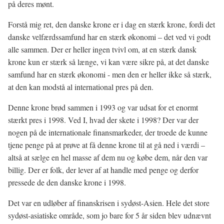
på deres mønt.
Forstå mig ret, den danske krone er i dag en stærk krone, fordi det
danske velfærdssamfund har en stærk økonomi – det ved vi godt
alle sammen. Der er heller ingen tvivl om, at en stærk dansk
krone kun er stærk så længe, vi kan være sikre på, at det danske
samfund har en stærk økonomi - men den er heller ikke så stærk,
at den kan modstå al international pres på den.
Denne krone brød sammen i 1993 og var udsat for et enormt
stærkt pres i 1998. Ved I, hvad der skete i 1998? Der var der
nogen på de internationale finansmarkeder, der troede de kunne
tjene penge på at prøve at få denne krone til at gå ned i værdi –
altså at sælge en hel masse af dem nu og købe dem, når den var
billig. Der er folk, der lever af at handle med penge og derfor
pressede de den danske krone i 1998.
Det var en udløber af finanskrisen i sydøst-Asien. Hele det store
sydøst-asiatiske område, som jo bare for 5 år siden blev udnævnt