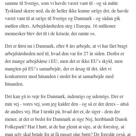
samme til Sverige, som vi havde været vant til - og så måtte
Tyskland skære ned, da de heller ikke kunne sælge det, de havde
været vant til at sælge til Sverige og Danmark - og sådan gik
møllen ellers. Arbejdsløsheden steg i Europa. 16 millioner
mennesker blev det til i de kriseår, der ramte os.
Det er først nu i Danmark, efter 8 års arbejde, at vi har fået bragt
arbejdsløsheden ned til, hvad den var for 27 år siden. Derfor er
der mange arbejdsløse i EU, men det er ikke EU ́s skyld, men
manglen på EU ́s samarbejde, der er årsag til det, idet vi
konkurrerer mod hinanden i stedet for at samarbejde med
hinanden.
Det kan gå to veje for Danmark, indenrigs og udenrigs. Der er
min vej - vores vej, som jeg kalder den - og så er der deres – altså
de andres vej. Har I tænkt på, hvad det er, de siger - dem der
mener, at det er bedst for Danmark at sige Nej, heriblandt Dansk
Folkeparti? Har I hørt, at de har glemt at sige, at de foreslog, at
man selv skal betale for at få passet sine børn? De foreslår også, at