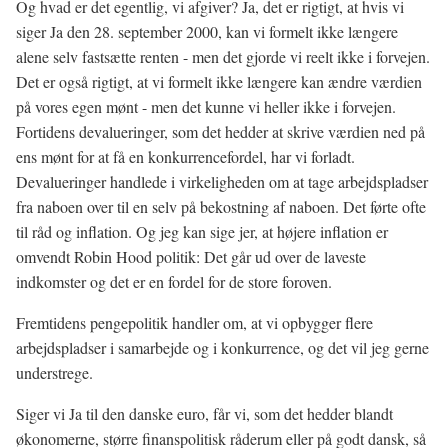
Og hvad er det egentlig, vi afgiver? Ja, det er rigtigt, at hvis vi
siger Ja den 28. september 2000, kan vi formelt ikke længere
alene selv fastsætte renten - men det gjorde vi reelt ikke i forvejen.
Det er også rigtigt, at vi formelt ikke længere kan ændre værdien
på vores egen mønt - men det kunne vi heller ikke i forvejen.
Fortidens devalueringer, som det hedder at skrive værdien ned på
ens mønt for at få en konkurrencefordel, har vi forladt.
Devalueringer handlede i virkeligheden om at tage arbejdspladser
fra naboen over til en selv på bekostning af naboen. Det førte ofte
til råd og inflation. Og jeg kan sige jer, at højere inflation er
omvendt Robin Hood politik: Det går ud over de laveste
indkomster og det er en fordel for de store foroven.
Fremtidens pengepolitik handler om, at vi opbygger flere
arbejdspladser i samarbejde og i konkurrence, og det vil jeg gerne
understrege.
Siger vi Ja til den danske euro, får vi, som det hedder blandt
økonomerne, større finanspolitisk råderum eller på godt dansk, så