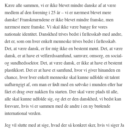
Kære alle sammen, vi er ikke blevet mindre danske af at være
medlem af den forening i 25 år – vi er nærmest blevet mere
danske! Franskmændene er ikke blevet mindre franske, men
nærmest mere franske. Vi skal ikke være bange for vores
nationale identitet. Danskhed trives bedst i fællesskab med andre,
det er, som om hver enkelt menneske trives bedst i fællesskab.
Det, at være dansk, er for mig ikke en bestemt mønt. Det, at være
dansk, er at have et velfærdssamfund, samvær, omsorg, en social-
og sundhedssektor. Det, at være dansk, er ikke at have et bestemt
plastikkort. Det er at have et samfund, hvor vi giver hinanden en
chance, hvor hver enkelt menneske skal kunne udfolde sit talent
uafhængigt af, om man er født med en sølvske i munden eller har
fået et drag over nakken fra starten. Der skal være plads til alle,
alle skal kunne udfolde sig, og det er den danskhed, vi bedst kan
forsvare, hvis vi er sammen med de andre i en ny brølende
international verden.
Jeg vil slutte med at sige, hvad der så konkret sker, hvis vi siger Ja