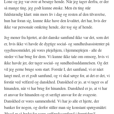
Lone og jeg var ovre at besøge hende. Når jeg tager derfra, er der
så mange ting, jeg godt kunne ønske. Men én ting står
fuldstændig klart: min mors liv i dag og resten af den tilværelse,
hun har foran sig, kunne ikke have den kvalitet, det har, hvis der
ikke var personale omkring hende, der tog sig af hende.
Jeg mener fra hjertet, at det danske samfund ikke var det, som det
er, hvis ikke vi havde de dygtige social- og sundhedsassistenter på
sygehusområdet, på vores plejehjem, i hjemmeplejen - alle de
steder vi har brug for dem. Vi kunne ikke tale om omsorg, hvis vi
ikke havde jer, der tager social- og sundhedsuddannelsen. Og det
vil jeg gerne bruge som start. Forstår I, det samfund, vi er nået
langt med, er et godt samfund, og vi skal sørge for, at det er det, vi
forstår ved velfærd og danskhed. Danskhed er jo, at vi tager os af
hinanden, når vi har brug for hinanden. Danskhed er jo, at vi har
et ansvar for hinanden og et særligt ansvar for de svageste.
Danskhed er vores sammenhold. Vi har jo alle et hjerte, der
banker for nogen, og derfor stiller man sig konstant spørgsmålet:
'Hvad er så bedst for vores velfærdssamfund i fremtiden?'