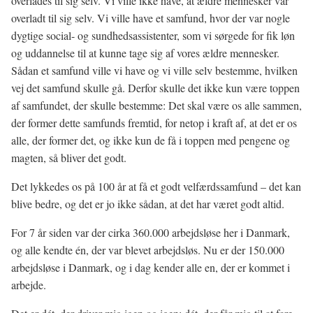
overlades til sig selv. Vi ville ikke have, at ældre mennesker var
overladt til sig selv. Vi ville have et samfund, hvor der var nogle
dygtige social- og sundhedsassistenter, som vi sørgede for fik løn
og uddannelse til at kunne tage sig af vores ældre mennesker.
Sådan et samfund ville vi have og vi ville selv bestemme, hvilken
vej det samfund skulle gå. Derfor skulle det ikke kun være toppen
af samfundet, der skulle bestemme: Det skal være os alle sammen,
der former dette samfunds fremtid, for netop i kraft af, at det er os
alle, der former det, og ikke kun de få i toppen med pengene og
magten, så bliver det godt.
Det lykkedes os på 100 år at få et godt velfærdssamfund – det kan
blive bedre, og det er jo ikke sådan, at det har været godt altid.
For 7 år siden var der cirka 360.000 arbejdsløse her i Danmark,
og alle kendte én, der var blevet arbejdsløs. Nu er der 150.000
arbejdsløse i Danmark, og i dag kender alle en, der er kommet i
arbejde.