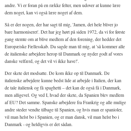
andre. Vi er foran på en række felter, men udover at kunne lære
dem noget, kan vi også lære noget af dem.
Så er der nogen, der har sagt til mig, 'Jamen, det hele bliver jo
bare harmoniseret'. Det har jeg hørt på siden 1972, da vi for første
gang stemte om at blive medlem af den forening, der hedder det
Europæiske Fællesskab. Da sagde man til mig, at 'så kommer alle
de italienske arbejdere herop til Danmark og nyder godt af vores
danske velfærd, og det vil vi ikke have!'.
Der skete det modsatte. De kom ikke op til Danmark. De
italienske arbejdere kunne bedst lide at arbejde i Italien, der kan
de tale italiensk og få spaghetti – det kan de også få i Danmark,
men alligevel. Og ved I, hvad der skete, da Spanien blev medlem
af EU? Det samme. Spanske arbejdere fra Frankrig og alle mulige
andre steder vendte tilbage til Spanien, og hvis man er spanioler,
vil man helst bo i Spanien, og er man dansk, vil man helst bo i
Danmark - og heldigvis er det sådan.