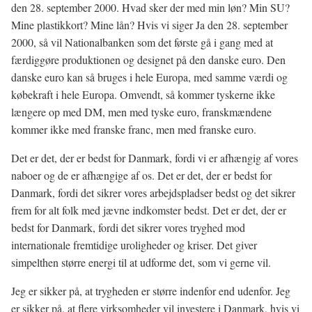
den 28. september 2000. Hvad sker der med min løn? Min SU?
Mine plastikkort? Mine lån? Hvis vi siger Ja den 28. september
2000, så vil Nationalbanken som det første gå i gang med at
færdiggøre produktionen og designet på den danske euro. Den
danske euro kan så bruges i hele Europa, med samme værdi og
købekraft i hele Europa. Omvendt, så kommer tyskerne ikke
længere op med DM, men med tyske euro, franskmændene
kommer ikke med franske franc, men med franske euro.
Det er det, der er bedst for Danmark, fordi vi er afhængig af vores
naboer og de er afhængige af os. Det er det, der er bedst for
Danmark, fordi det sikrer vores arbejdspladser bedst og det sikrer
frem for alt folk med jævne indkomster bedst. Det er det, der er
bedst for Danmark, fordi det sikrer vores tryghed mod
internationale fremtidige uroligheder og kriser. Det giver
simpelthen større energi til at udforme det, som vi gerne vil.
Jeg er sikker på, at trygheden er større indenfor end udenfor. Jeg
er sikker på, at flere virksomheder vil investere i Danmark, hvis vi