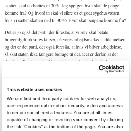
skatten skal nedsættes til 30%. Jeg spørger, hvor skal de penge
komme fra? Og hvordan skal vi sikre os et godt sygehusvæsen,
hvis vi sætter skatten ned til 30%? Hvor skal pengene komme fra?
Det er jo også det parti, der foreslår, at vi selv skal betale
brugerafgift på vores kurser, på vores arbejdsmarkedsuddannelser,
og det er det parti, der også foreslår, at hvis vi bliver arbejdsløse,
så skal staten ikke længere bidrage til det. Det er derfor, at det
danske velfærdssamfund kan gå to veje, for der har altid været en
politisk diskussion mellem to veje. Den vej, hvor vi står sammen
om et skattesystem, der solidarisk finansierer vores velfærd og
vores social- og sundhedshjælp - det er den vej, mit hjerte banker
This website uses cookies
for. Brugerbetalinger, privatiseringer og alt det der med at lokke
med 'mig selv' og 'mig selv' - det er ikke min holdning.
We use first and third party cookies for web analytics,
user experience optimisation, security, video and access
Og på samme måde ude i Europa kan det også gå to veje.
to certain social media features. You are at all times
Danmark er et godt land, men Danmark skal også se i øjnene nu,
capable of changing or revoking your consent by clicking
at vores afhængighed af de andre lande er så stor, at hvis der
the link “Cookies” at the bottom of the page. You are also