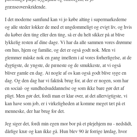
grænseoverskridende.
I det moderne samfund kan vi jo købe alting i supermarkederne
og alle steder lokker de med et ungdommeligt og evigt liv, og hvis
du køber den ting eller den ting, så er du helt sikker på at blive
lykkelig resten af dine dage. Vi har da alle sammen vores drømme
om hus, hjem og familie, og det er også godt nok. Men vi
glemmer måske nok en gang imellem i al vores forherligelse, at de
dygtigste, de yngste, de pæneste og de smukkeste, at vi også
bliver gamle en dag. At nogle af os kan også godt blive syge en
dag. Og den dag har vi faktisk brug for, at der er nogen, som har
en social- og sundhedsuddannelse og som ikke bare gør det af
pligt. Men gør det, fordi man er klar over, at det allervigtigste, vi
kan have som job, er i virkeligheden at komme meget tæt på et
menneske, der har brug for det.
Jeg siger det, fordi min egen mor bor på et plejehjem nu - nedslidt,
dårlige knæ og kan ikke gå. Hun blev 90 år forrige lørdag, hvor