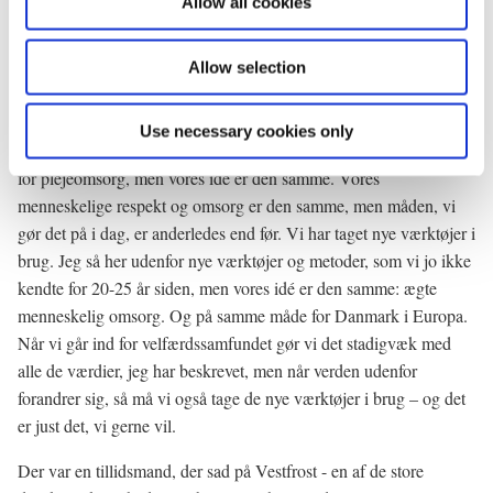
Allow all cookies
n
starten af forrige århundrede sagt, at nu vil vi bestemme alle
sammen.
Allow selection
Social- og sundhedsuddannelsen i dag er ikke den samme som for
20 år siden. I dag ved vi meget mere om, hvordan vi gør det bedst
Use necessary cookies only
muligt for vores syge mennesker og vore ældre, dem, der har brug
for plejeomsorg, men vores idé er den samme. Vores
menneskelige respekt og omsorg er den samme, men måden, vi
gør det på i dag, er anderledes end før. Vi har taget nye værktøjer i
brug. Jeg så her udenfor nye værktøjer og metoder, som vi jo ikke
kendte for 20-25 år siden, men vores idé er den samme: ægte
menneskelig omsorg. Og på samme måde for Danmark i Europa.
Når vi går ind for velfærdssamfundet gør vi det stadigvæk med
alle de værdier, jeg har beskrevet, men når verden udenfor
forandrer sig, så må vi også tage de nye værktøjer i brug – og det
er just det, vi gerne vil.
Der var en tillidsmand, der sad på Vestfrost - en af de store