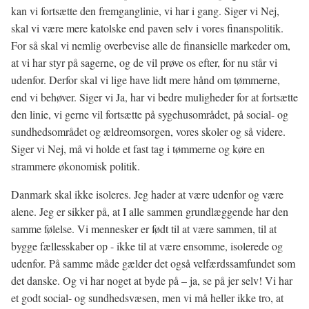
kan vi fortsætte den fremganglinie, vi har i gang. Siger vi Nej,
skal vi være mere katolske end paven selv i vores finanspolitik.
For så skal vi nemlig overbevise alle de finansielle markeder om,
at vi har styr på sagerne, og de vil prøve os efter, for nu står vi
udenfor. Derfor skal vi lige have lidt mere hånd om tømmerne,
end vi behøver. Siger vi Ja, har vi bedre muligheder for at fortsætte
den linie, vi gerne vil fortsætte på sygehusområdet, på social- og
sundhedsområdet og ældreomsorgen, vores skoler og så videre.
Siger vi Nej, må vi holde et fast tag i tømmerne og køre en
strammere økonomisk politik.
Danmark skal ikke isoleres. Jeg hader at være udenfor og være
alene. Jeg er sikker på, at I alle sammen grundlæggende har den
samme følelse. Vi mennesker er født til at være sammen, til at
bygge fællesskaber op - ikke til at være ensomme, isolerede og
udenfor. På samme måde gælder det også velfærdssamfundet som
det danske. Og vi har noget at byde på – ja, se på jer selv! Vi har
et godt social- og sundhedsvæsen, men vi må heller ikke tro, at