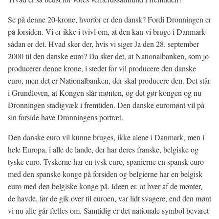
Se på denne 20-krone, hvorfor er den dansk? Fordi Dronningen er
på forsiden. Vi er ikke i tvivl om, at den kan vi bruge i Danmark –
sådan er det. Hvad sker der, hvis vi siger Ja den 28. september
2000 til den danske euro? Da sker det, at Nationalbanken, som jo
producerer denne krone, i stedet for vil producere den danske
euro, men det er Nationalbanken, der skal producere den. Det står
i Grundloven, at Kongen slår mønten, og det gør kongen og nu
Dronningen stadigvæk i fremtiden. Den danske euromønt vil på
sin forside have Dronningens portræt.
Den danske euro vil kunne bruges, ikke alene i Danmark, men i
hele Europa, i alle de lande, der har deres franske, belgiske og
tyske euro. Tyskerne har en tysk euro, spanierne en spansk euro
med den spanske konge på forsiden og belgierne har en belgisk
euro med den belgiske konge på. Ideen er, at hver af de mønter,
de havde, før de gik over til euroen, var lidt svagere, end den mønt
vi nu alle går fælles om. Samtidig er det nationale symbol bevaret