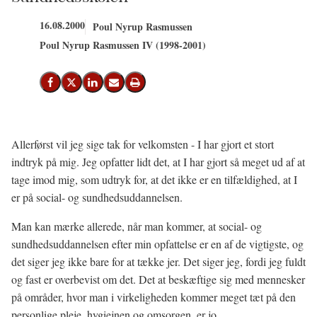
16.08.2000
Poul Nyrup Rasmussen
Poul Nyrup Rasmussen IV (1998-2001)
Del på Facebook
Del på X (Twitter)
Del på LinkedIn
Send email
Print
Allerførst vil jeg sige tak for velkomsten - I har gjort et stort
indtryk på mig. Jeg opfatter lidt det, at I har gjort så meget ud af at
tage imod mig, som udtryk for, at det ikke er en tilfældighed, at I
er på social- og sundhedsuddannelsen.
Man kan mærke allerede, når man kommer, at social- og
sundhedsuddannelsen efter min opfattelse er en af de vigtigste, og
det siger jeg ikke bare for at tække jer. Det siger jeg, fordi jeg fuldt
og fast er overbevist om det. Det at beskæftige sig med mennesker
på områder, hvor man i virkeligheden kommer meget tæt på den
personlige pleje, hygiejnen og omsorgen, er jo