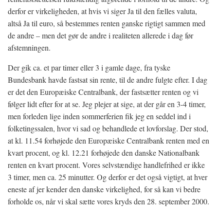
derfor er virkeligheden, at hvis vi siger Ja til den fælles valuta,
altså Ja til euro, så bestemmes renten ganske rigtigt sammen med
de andre – men det gør de andre i realiteten allerede i dag før
afstemningen.
Der gik ca. et par timer eller 3 i gamle dage, fra tyske
Bundesbank havde fastsat sin rente, til de andre fulgte efter. I dag
er det den Europæiske Centralbank, der fastsætter renten og vi
følger lidt efter for at se. Jeg plejer at sige, at der går en 3-4 timer,
men forleden lige inden sommerferien fik jeg en seddel ind i
folketingssalen, hvor vi sad og behandlede et lovforslag. Der stod,
at kl. 11.54 forhøjede den Europæiske Centralbank renten med en
kvart procent, og kl. 12.21 forhøjede den danske Nationalbank
renten en kvart procent. Vores selvstændige handlefrihed er ikke
3 timer, men ca. 25 minutter. Og derfor er det også vigtigt, at hver
eneste af jer kender den danske virkelighed, for så kan vi bedre
forholde os, når vi skal sætte vores kryds den 28. september 2000.