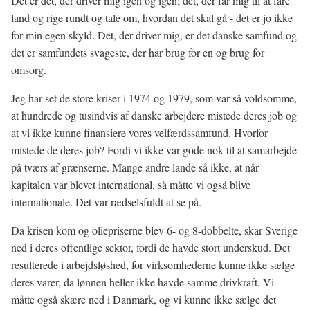
Det er dét, der driver mig igen og igen; dét, der får mig til at fare
land og rige rundt og tale om, hvordan det skal gå - det er jo ikke
for min egen skyld. Det, der driver mig, er det danske samfund og
det er samfundets svageste, der har brug for en og brug for
omsorg.
Jeg har set de store kriser i 1974 og 1979, som var så voldsomme,
at hundrede og tusindvis af danske arbejdere mistede deres job og
at vi ikke kunne finansiere vores velfærdssamfund. Hvorfor
mistede de deres job? Fordi vi ikke var gode nok til at samarbejde
på tværs af grænserne. Mange andre lande så ikke, at når
kapitalen var blevet international, så måtte vi også blive
internationale. Det var rædselsfuldt at se på.
Da krisen kom og oliepriserne blev 6- og 8-dobbelte, skar Sverige
ned i deres offentlige sektor, fordi de havde stort underskud. Det
resulterede i arbejdsløshed, for virksomhederne kunne ikke sælge
deres varer, da lønnen heller ikke havde samme drivkraft. Vi
måtte også skære ned i Danmark, og vi kunne ikke sælge det