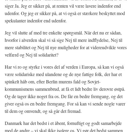
siger Ja. Jeg er sikker på, at renten vil være lavere indenfor end
udenfor. Og jeg er sikker på, at vi også er stærkere beskyttet mod
spekulanter indenfor end udenfor.
Jeg vil slutte af med tre enkelte spørgsmål. Når det nu er sådan,
hvorfor i alverden skal vi så sige Nej til mere indflydelse, Nej til
mere stabilitet og Nej til nye muligheder for at videreudvikle vores
velfærd og Nej til solidaritet?
Har vi ro og styrke i vores del af verden i Europa, så kan vi også
være solidariske med ulandene og de nye fattige folk, der har et
spinkelt håb om, efter Berlin murens fald og Sovjet-
kommunismens sammenbrud, at få et lidt bedre liv derovre østpå.
Og de tager ikke noget fra os. De får en bedre fremgang, og det
giver også os en bedre fremgang. For så kan vi sende nogle varer
til dem og omvendt, og så går det fremad.
Danmark har det bedst i et åbent, fornuftigt og godt samarbejde
med de andre – vi skal ikke isolere os. Vi gør det bedst sammen