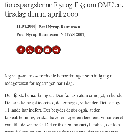
forespørgslerne F 51 og F 53 om ØMU'en,
tirsdag den 11. april 2000
11.04.2000
Poul Nyrup Rasmussen
Poul Nyrup Rasmussen IV (1998-2001)
Del på Facebook
Del på X (Twitter)
Del på LinkedIn
Send email
Print
Jeg vil gøre tre overordnede bemærkninger som indgang til
redegørelsen for regeringen har i dag.
Den første bemærkning er: Den fælles valuta er noget, vi kender.
Det er ikke noget teoretisk, det er noget, vi kender. Det er noget,
11 lande har indført. Det betyder derfor også, at den
folkeafstemning, vi skal have, er noget enklere, end vi har været
vant til i de senere år. Det er ikke en tommetyk traktat, der kan
være diskussion om. Det er en fælles valuta, der er en realitet,