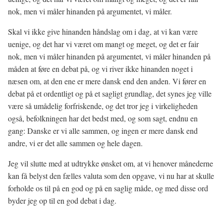
nok, men vi måler hinanden på argumentet, vi måler.
Skal vi ikke give hinanden håndslag om i dag, at vi kan være
uenige, og det har vi været om mangt og meget, og det er fair
nok, men vi måler hinanden på argumentet, vi måler hinanden på
måden at føre en debat på, og vi river ikke hinanden noget i
næsen om, at den ene er mere dansk end den anden. Vi fører en
debat på et ordentligt og på et sagligt grundlag, det synes jeg ville
være så umådelig forfriskende, og det tror jeg i virkeligheden
også, befolkningen har det bedst med, og som sagt, endnu en
gang: Danske er vi alle sammen, og ingen er mere dansk end
andre, vi er det alle sammen og hele dagen.
Jeg vil slutte med at udtrykke ønsket om, at vi henover månederne
kan få belyst den fælles valuta som den opgave, vi nu har at skulle
forholde os til på en god og på en saglig måde, og med disse ord
byder jeg op til en god debat i dag.