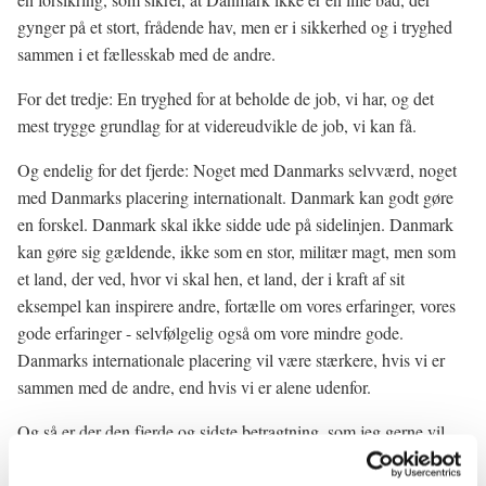
gynger på et stort, frådende hav, men er i sikkerhed og i tryghed
sammen i et fællesskab med de andre.
For det tredje: En tryghed for at beholde de job, vi har, og det
mest trygge grundlag for at videreudvikle de job, vi kan få.
Og endelig for det fjerde: Noget med Danmarks selvværd, noget
med Danmarks placering internationalt. Danmark kan godt gøre
en forskel. Danmark skal ikke sidde ude på sidelinjen. Danmark
kan gøre sig gældende, ikke som en stor, militær magt, men som
et land, der ved, hvor vi skal hen, et land, der i kraft af sit
eksempel kan inspirere andre, fortælle om vores erfaringer, vores
gode erfaringer - selvfølgelig også om vore mindre gode.
Danmarks internationale placering vil være stærkere, hvis vi er
sammen med de andre, end hvis vi er alene udenfor.
Og så er der den fjerde og sidste betragtning, som jeg gerne vil
gøre i dag. Det er et håb om at få en god debat frem til den 28.
september, et håb om, at vores debat er god, saglig, ordentlig,