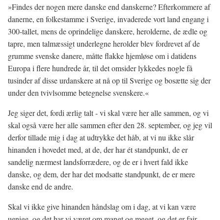
»Findes der nogen mere danske end danskerne? Efterkommere af
danerne, en folkestamme i Sverige, invaderede vort land engang i
300-tallet, mens de oprindelige danskere, herolderne, de ædle og
tapre, men talmæssigt underlegne herolder blev fordrevet af de
grumme svenske danere, måtte flakke hjemløse om i datidens
Europa i flere hundrede år, til det omsider lykkedes nogle få
tusinder af disse urdanskere at nå op til Sverige og bosætte sig der
under den tvivlsomme betegnelse svenskere.«
Jeg siger det, fordi ærlig talt - vi skal være her alle sammen, og vi
skal også være her alle sammen efter den 28. september, og jeg vil
derfor tillade mig i dag at udtrykke det håb, at vi nu ikke slår
hinanden i hovedet med, at de, der har ét standpunkt, de er
sandelig nærmest landsforrædere, og de er i hvert fald ikke
danske, og dem, der har det modsatte standpunkt, de er mere
danske end de andre.
Skal vi ikke give hinanden håndslag om i dag, at vi kan være
uenige, og det har vi været om mangt og meget, og det er fair