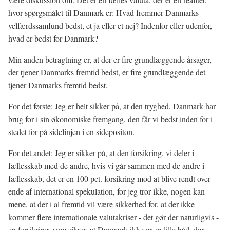
hvor spørgsmålet til Danmark er: Hvad fremmer Danmarks
velfærdssamfund bedst, et ja eller et nej? Indenfor eller udenfor,
hvad er bedst for Danmark?
Min anden betragtning er, at der er fire grundlæggende årsager,
der tjener Danmarks fremtid bedst, er fire grundlæggende det
tjener Danmarks fremtid bedst.
For det første: Jeg er helt sikker på, at den tryghed, Danmark har
brug for i sin økonomiske fremgang, den får vi bedst inden for i
stedet for på sidelinjen i en sidepositon.
For det andet: Jeg er sikker på, at den forsikring, vi deler i
fællesskab med de andre, hvis vi går sammen med de andre i
fællesskab, det er en 100 pct. forsikring mod at blive rendt over
ende af international spekulation, for jeg tror ikke, nogen kan
mene, at der i al fremtid vil være sikkerhed for, at der ikke
kommer flere internationale valutakriser - det gør der naturligvis -
en forsikring, som sikrer, at Danmark ikke er en lille båd, der