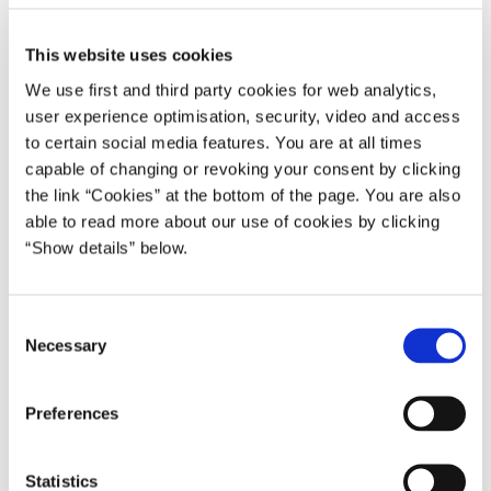
byggende på gensidig respekt, og dermed også en god debat, der
ikke handler om, hvem der er mest dansk. Jeg har set, at der er
This website uses cookies
enkelte debattører og partier, der vil tage patent på danskheden.
We use first and third party cookies for web analytics,
Det må jeg advare meget imod.
user experience optimisation, security, video and access
to certain social media features. You are at all times
Der er adskillige, der har forsøgt at definere, hvad danskhed
capable of changing or revoking your consent by clicking
egentlig er.
the link “Cookies” at the bottom of the page. You are also
able to read more about our use of cookies by clicking
Tag nu bare Halfdan Rasmussen, som i et af sine digte 'Noget om
“Show details” below.
helte', og jeg citerer, formand, fra femte vers:
»Der er nok af danske helte, som er danske hele dagen og går
C
rundt og spænder bælte«
Necessary
o
..og så råber de noget, som jeg vist ikke må sige her fra
n
Folketingets talerstol, men alle godt kender digtet, citat slut.
s
Preferences
e
Vi er alle danske, og vi er det hele dagen, og der er ikke nogen,
n
der er mere danske end andre her i Danmark, og for at man ikke
t
Statistics