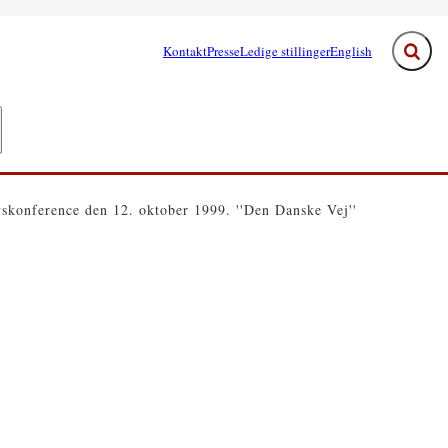
Kontakt
Presse
Ledige stillinger
English
Fold s
e links
egeringen - Flere links
skonference den 12. oktober 1999. ''Den Danske Vej''