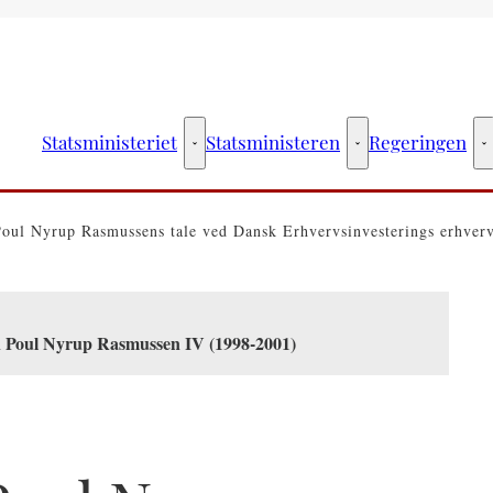
Statsministeriet
Statsministeren
Regeringen
Statsministeriet - Flere links
Statsministeren - Fler
R
Poul Nyrup Rasmussens tale ved Dansk Erhvervsinvesterings erhverv
en Poul Nyrup Rasmussen IV (1998-2001)