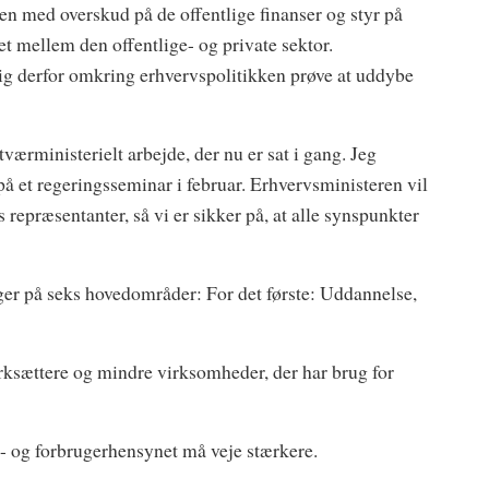
 med overskud på de offentlige finanser og styr på
et mellem den offentlige- og private sektor.
mig derfor omkring erhvervspolitikken prøve at uddybe
tværministerielt arbejde, der nu er sat i gang. Jeg
 på et regeringsseminar i februar. Erhvervsministeren vil
s repræsentanter, så vi er sikker på, at alle synspunkter
ger på seks hovedområder: For det første: Uddannelse,
værksættere og mindre virksomheder, der har brug for
- og forbrugerhensynet må veje stærkere.