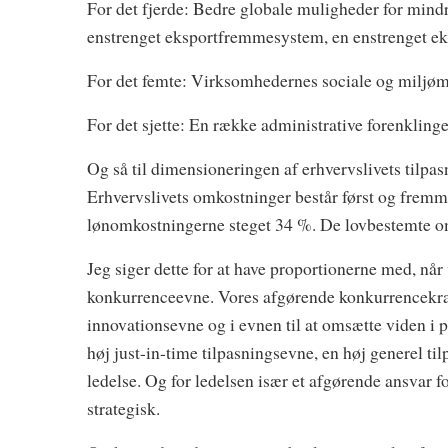
For det fjerde: Bedre globale muligheder for mindr
enstrenget eksportfremmesystem, en enstrenget ek
For det femte: Virksomhedernes sociale og miljøm
For det sjette: En række administrative forenklinger
Og så til dimensioneringen af erhvervslivets tilpas
Erhvervslivets omkostninger består først og fremme
lønomkostningerne steget 34 %. De lovbestemte omk
Jeg siger dette for at have proportionerne med, nå
konkurrenceevne. Vores afgørende konkurrencekraft l
innovationsevne og i evnen til at omsætte viden i pr
høj just-in-time tilpasningsevne, en høj generel t
ledelse. Og for ledelsen især et afgørende ansvar fo
strategisk.