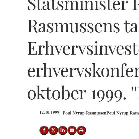
Statsminister 
Rasmussens ta
Erhvervsinvest
erhvervskonfer
oktober 1999. '
12.10.1999
Poul Nyrup Rasmussen
Poul Nyrup Rasm
Del på Facebook
Del på X (Twitter)
Del på LinkedIn
Send email
Print