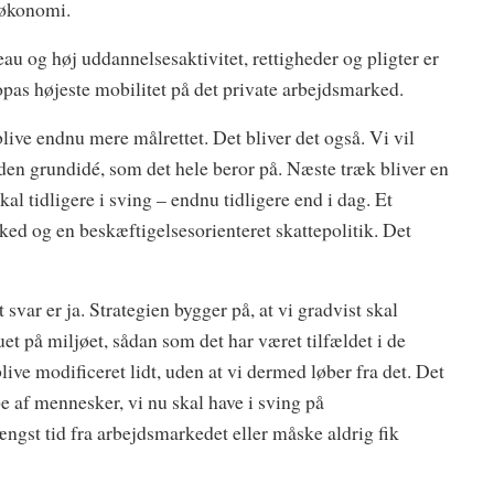
 økonomi.
au og høj uddannelsesaktivitet, rettigheder og pligter er
opas højeste mobilitet på det private arbejdsmarked.
blive endnu mere målrettet. Det bliver det også. Vi vil
 den grundidé, som det hele beror på. Næste træk bliver en
al tidligere i sving – endnu tidligere end i dag. Et
ed og en beskæftigelsesorienteret skattepolitik. Det
svar er ja. Strategien bygger på, at vi gradvist skal
t på miljøet, sådan som det har været tilfældet i de
blive modificeret lidt, uden at vi dermed løber fra det. Det
pe af mennesker, vi nu skal have i sving på
ngst tid fra arbejdsmarkedet eller måske aldrig fik