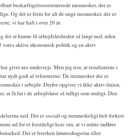
delbart beskæftigelsesorienterede mennesker, der er
dige. Og det er frem for alt de unge mennesker, der er
te, vi har haft i over 20 år.
 det at kunne få arbejdsløsheden så langt ned, uden
f vores aktive økonomisk politik og en aktiv
r givet uro undervejs. Men jeg tror, at resultaterne i
 har nydt godt af reformerne: De mennesker der er
ennesker i arbejde. Derfor opgiver vi ikke aktiv-linien,
er, at få fat i de arbejdsløse så tidligt som muligt. Den
ydelserne ned. Det er socialt og menneskeligt helt forkert.
mme ud for et forståeligt krav om, at vi måtte indføre
jdsmarked. Det er hverken lønmodtagerne eller