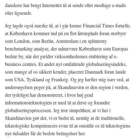
danskere har brugt Internettet til at sende eller modtage e-mails
eller lignende.
Jeg lagde også mærke til, at i går kunne Financial Times fortælle,
at København kommer ind på en flot førsteplads foran storbyer
som London, som Berlin, Amsterdam i en splinterny
benchmarking analyse, der udnævner København som Europas
bedste by, når det gælder virksomhedernes etablering af e-
business centres. Et andet nyt omfattende globaliseringsindeks,
som mange af os sikkert kender, placerer Danmark foran lande
som USA, Tyskland og Frankrig. Og jeg hæfter mig især ved, at
undersøgelsen peger på, at Skandinavien er den region i verden,
der tydeligst har demonstreret, i hvor høj grad
informationsteknologien er med til at drive og forandre
globaliseringsprocessen. Jeg tror simpelthen, at vi her i
Skandinavien gør det, vi er bedst til, nemlig at de traditionelle,
teknologiske kompetencers evne til at omstille os til teknologiens
nye tidsalder får de bedste betingelser her.