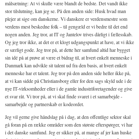
målsætning: At vi skulle være blandt de bedste. Det vandt ikke
stor tilslutning, kan jeg se. På den anden side: Husk hvad man
plejer at sige om danskerne. Vi danskere er verdensmestre som
verdens mest beskedne folk – til gengæld er vi bedre til det end
nogen anden. Jeg tror, at IT og Jantelov trives dårligt i fællesskab.
Og jeg tror ikke, at det er et klogt udgangspunkt at have, at vi ikke
er særligt gode. Jeg tror på, at dette her samfund altid har bygget
sin idé på at prøve at være et bidrag til, at hvert enkelt menneske i
Danmark kan udvikle sit talent ud fra den basis, at hvert enkelt
menneske har et talent. Jeg tror på den anden side heller ikke på,
at vi kan sidde på Christiansborg eller for den sags skyld ude i de
nye IT-virksomheder eller i de gamle industriforetagender og give
et svar råt. Vi tror på, at vi skal finde svaret i et samarbejde -
samarbejde og partnerskab er kodeordet.
Jeg vil gerne give håndslag på i dag, at den offentlige sektor skal
gå foran på en række områder som den største efterspørger, vi har
i det danske samfund. Jeg er sikker på, at mange af jer kan huske