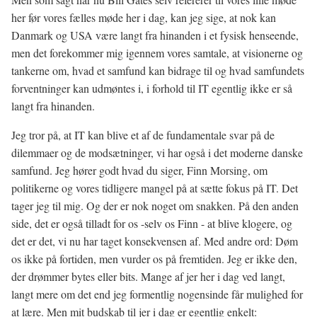
her før vores fælles møde her i dag, kan jeg sige, at nok kan
Danmark og USA være langt fra hinanden i et fysisk henseende,
men det forekommer mig igennem vores samtale, at visionerne og
tankerne om, hvad et samfund kan bidrage til og hvad samfundets
forventninger kan udmøntes i, i forhold til IT egentlig ikke er så
langt fra hinanden.
Jeg tror på, at IT kan blive et af de fundamentale svar på de
dilemmaer og de modsætninger, vi har også i det moderne danske
samfund. Jeg hører godt hvad du siger, Finn Morsing, om
politikerne og vores tidligere mangel på at sætte fokus på IT. Det
tager jeg til mig. Og der er nok noget om snakken. På den anden
side, det er også tilladt for os -selv os Finn - at blive klogere, og
det er det, vi nu har taget konsekvensen af. Med andre ord: Døm
os ikke på fortiden, men vurder os på fremtiden. Jeg er ikke den,
der drømmer bytes eller bits. Mange af jer her i dag ved langt,
langt mere om det end jeg formentlig nogensinde får mulighed for
at lære. Men mit budskab til jer i dag er egentlig enkelt: