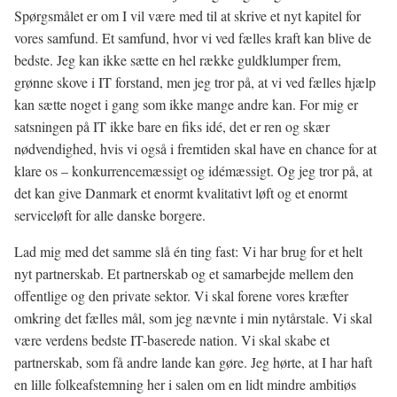
Spørgsmålet er om I vil være med til at skrive et nyt kapitel for
vores samfund. Et samfund, hvor vi ved fælles kraft kan blive de
bedste. Jeg kan ikke sætte en hel række guldklumper frem,
grønne skove i IT forstand, men jeg tror på, at vi ved fælles hjælp
kan sætte noget i gang som ikke mange andre kan. For mig er
satsningen på IT ikke bare en fiks idé, det er ren og skær
nødvendighed, hvis vi også i fremtiden skal have en chance for at
klare os – konkurrencemæssigt og idémæssigt. Og jeg tror på, at
det kan give Danmark et enormt kvalitativt løft og et enormt
serviceløft for alle danske borgere.
Lad mig med det samme slå én ting fast: Vi har brug for et helt
nyt partnerskab. Et partnerskab og et samarbejde mellem den
offentlige og den private sektor. Vi skal forene vores kræfter
omkring det fælles mål, som jeg nævnte i min nytårstale. Vi skal
være verdens bedste IT-baserede nation. Vi skal skabe et
partnerskab, som få andre lande kan gøre. Jeg hørte, at I har haft
en lille folkeafstemning her i salen om en lidt mindre ambitiøs