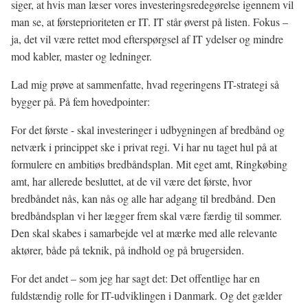
siger, at hvis man læser vores investeringsredegørelse igennem vil
man se, at førsteprioriteten er IT. IT står øverst på listen. Fokus –
ja, det vil være rettet mod efterspørgsel af IT ydelser og mindre
mod kabler, master og ledninger.
Lad mig prøve at sammenfatte, hvad regeringens IT-strategi så
bygger på. På fem hovedpointer:
For det første - skal investeringer i udbygningen af bredbånd og
netværk i princippet ske i privat regi. Vi har nu taget hul på at
formulere en ambitiøs bredbåndsplan. Mit eget amt, Ringkøbing
amt, har allerede besluttet, at de vil være det første, hvor
bredbåndet nås, kan nås og alle har adgang til bredbånd. Den
bredbåndsplan vi her lægger frem skal være færdig til sommer.
Den skal skabes i samarbejde vel at mærke med alle relevante
aktører, både på teknik, på indhold og på brugersiden.
For det andet – som jeg har sagt det: Det offentlige har en
fuldstændig rolle for IT-udviklingen i Danmark. Og det gælder