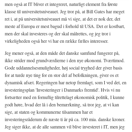
men også at IT bliver et integreret, naturligt element fra første
klasse til universitetsniveauet. Jeg tror på, at Bill Gates har meget
ret i, at på universitetsniveauet må vi sige, at det er nok der, det
meste af Europa er mest bagud i forhold til USA. Det er kostbart,
men der skal investeres og der skal målrettes, og jeg tror i
virkeligheden også her vi har en række fælles interesser.
Jeg mener også, at den måde det danske samfund fungerer på,
ikke strider mod grundværdierne i den nye økonomi. Tværtimod.
Gode uddannelsesmuligheder, høj social tryghed der giver basis
for at turde nye ting for en stor del af befolkningen, giver os et
dynamisk afsæt. Regeringen har netop fremlagt, som I ved det, en
investeringsplan 'Investeringer i Danmarks fremtid'. Hvis vi nu
fortsætter med en fornuftig tilrettelagt økonomisk politik, I kunne
godt høre, hvad der lå i den bemærkning, så tror jeg, at vi kan
sige, at staten og kommunerne tilsammen har et
investeringsråderum de næste ti år på ca. 100 mia. danske kroner.
Jeg siger ikke, at de alle sammen vil blive investeret i IT, men jeg