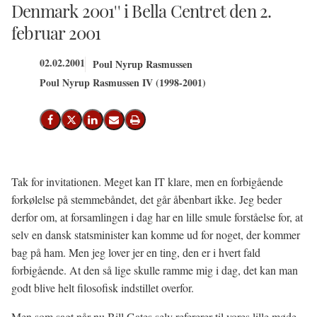
Denmark 2001'' i Bella Centret den 2.
februar 2001
02.02.2001
Poul Nyrup Rasmussen
Poul Nyrup Rasmussen IV (1998-2001)
Del på Facebook
Del på X (Twitter)
Del på LinkedIn
Send email
Print
Tak for invitationen. Meget kan IT klare, men en forbigående
forkølelse på stemmebåndet, det går åbenbart ikke. Jeg beder
derfor om, at forsamlingen i dag har en lille smule forståelse for, at
selv en dansk statsminister kan komme ud for noget, der kommer
bag på ham. Men jeg lover jer en ting, den er i hvert fald
forbigående. At den så lige skulle ramme mig i dag, det kan man
godt blive helt filosofisk indstillet overfor.
Men som sagt når nu Bill Gates selv refererer til vores lille møde