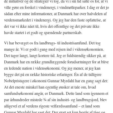
de initiativer og de strategier vi tog, da vi i sin tid satte os for, at vi
ville gøre en forskel i vindenergi, i vindmølleparker. I dag er det jo
sådan efter mine informationer, at Danmark har over halvdelen af
verdensmarkedet i vindenergi. Og jeg har den faste opfattelse, at
det var vi ikke nået til, hvis det offentlige og det private ikke
havde startet i et godt og spændende partnerskab.
Vi har bevæget os fra landbrugs- til industrisamfund. Det tog
mange år. Vi er godt i gang med rejsen ind i vidensøkonomien.
Det tager langt, langt kortere tid. Jeg er fuldstændig sikker på, at
Danmark har en række grundlæggende forudsætninger for at blive
en ledende nation i vidensøkonomi. Og jeg mener, at jeg kan
bygge det på en række historiske erfaringer. Én af de tidligere
Nobelpristagere i økonomi Gunnar Myrdahl har en gang sagt det:
At det eneste mirakel han egentlig ønsker at tale om, hvad
samfundsøkonomi angår, er Danmark. Dette land som igennem et
par århundreder mistede 3⁄4 af sin industri- og landbrugsjord, blev
alligevel et af verdens rigeste velfærdssamfund – et land som
Gunnar Myrdahl har sagt det: Der stort set kun består af tåge og