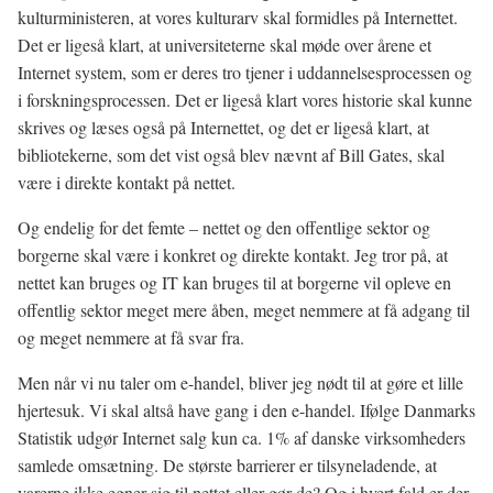
kulturministeren, at vores kulturarv skal formidles på Internettet.
Det er ligeså klart, at universiteterne skal møde over årene et
Internet system, som er deres tro tjener i uddannelsesprocessen og
i forskningsprocessen. Det er ligeså klart vores historie skal kunne
skrives og læses også på Internettet, og det er ligeså klart, at
bibliotekerne, som det vist også blev nævnt af Bill Gates, skal
være i direkte kontakt på nettet.
Og endelig for det femte – nettet og den offentlige sektor og
borgerne skal være i konkret og direkte kontakt. Jeg tror på, at
nettet kan bruges og IT kan bruges til at borgerne vil opleve en
offentlig sektor meget mere åben, meget nemmere at få adgang til
og meget nemmere at få svar fra.
Men når vi nu taler om e-handel, bliver jeg nødt til at gøre et lille
hjertesuk. Vi skal altså have gang i den e-handel. Ifølge Danmarks
Statistik udgør Internet salg kun ca. 1% af danske virksomheders
samlede omsætning. De største barrierer er tilsyneladende, at
varerne ikke egner sig til nettet eller gør de? Og i hvert fald er der