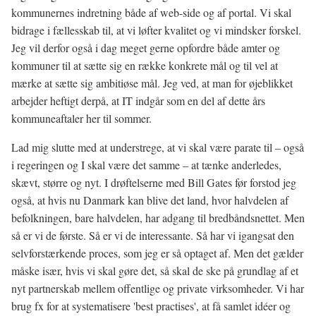
kommunernes indretning både af web-side og af portal. Vi skal
bidrage i fællesskab til, at vi løfter kvalitet og vi mindsker forskel.
Jeg vil derfor også i dag meget gerne opfordre både amter og
kommuner til at sætte sig en række konkrete mål og til vel at
mærke at sætte sig ambitiøse mål. Jeg ved, at man for øjeblikket
arbejder heftigt derpå, at IT indgår som en del af dette års
kommuneaftaler her til sommer.
Lad mig slutte med at understrege, at vi skal være parate til – også
i regeringen og I skal være det samme – at tænke anderledes,
skævt, større og nyt. I drøftelserne med Bill Gates før forstod jeg
også, at hvis nu Danmark kan blive det land, hvor halvdelen af
befolkningen, bare halvdelen, har adgang til bredbåndsnettet. Men
så er vi de første. Så er vi de interessante. Så har vi igangsat den
selvforstærkende proces, som jeg er så optaget af. Men det gælder
måske især, hvis vi skal gøre det, så skal de ske på grundlag af et
nyt partnerskab mellem offentlige og private virksomheder. Vi har
brug fx for at systematisere 'best practises', at få samlet idéer og