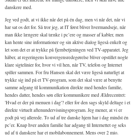
danskere med.
Jeg ved godt, at vi ikke når det på én dag, men vi når det, når vi
har sat os det for. Så tror jeg, at IT først bliver hvermandseje, når
man ikke længere skal tænke i pc’ere og masser af kabler, men
kan hente sine informationer og sin aktive dialog ligeså enkelt og
let som det er at trykke på fjernbetjeningen ved TV-apparatet. Jeg
håber, at regeringens konvergensredegørelse bliver opstillet nogle
klare sigtelinier for, hvor vi vil hen, når TV, telefon og Internet
spiller sammen. For fru Hansen skal det være ligeså naturligt at
trykke sig ind på et TV-program, som det skal være at benytte
samme adgang til kommunikation direkte med hendes familie,
hendes datter, hendes søn eller kommunikere med Ældrecentret:
'Hvad er der på menuen i dag'? eller for den sags skyld deltage i et
direkte virtuelt aftenundervisningsprogram. Jeg mener, at vi er
godt på vej allerede. To ud af tre danske hjem har i dag mindst én
pc’er. Knap hver anden familie har adgang til Internettet og seks
ud af ti danskere har et mobilabonnement. Mens over 2 mio.