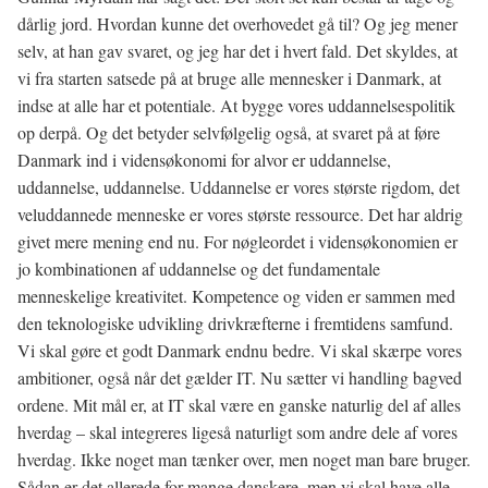
dårlig jord. Hvordan kunne det overhovedet gå til? Og jeg mener
selv, at han gav svaret, og jeg har det i hvert fald. Det skyldes, at
vi fra starten satsede på at bruge alle mennesker i Danmark, at
indse at alle har et potentiale. At bygge vores uddannelsespolitik
op derpå. Og det betyder selvfølgelig også, at svaret på at føre
Danmark ind i vidensøkonomi for alvor er uddannelse,
uddannelse, uddannelse. Uddannelse er vores største rigdom, det
veluddannede menneske er vores største ressource. Det har aldrig
givet mere mening end nu. For nøgleordet i vidensøkonomien er
jo kombinationen af uddannelse og det fundamentale
menneskelige kreativitet. Kompetence og viden er sammen med
den teknologiske udvikling drivkræfterne i fremtidens samfund.
Vi skal gøre et godt Danmark endnu bedre. Vi skal skærpe vores
ambitioner, også når det gælder IT. Nu sætter vi handling bagved
ordene. Mit mål er, at IT skal være en ganske naturlig del af alles
hverdag – skal integreres ligeså naturligt som andre dele af vores
hverdag. Ikke noget man tænker over, men noget man bare bruger.
Sådan er det allerede for mange danskere, men vi skal have alle