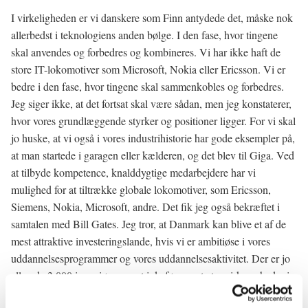
I virkeligheden er vi danskere som Finn antydede det, måske nok
allerbedst i teknologiens anden bølge. I den fase, hvor tingene
skal anvendes og forbedres og kombineres. Vi har ikke haft de
store IT-lokomotiver som Microsoft, Nokia eller Ericsson. Vi er
bedre i den fase, hvor tingene skal sammenkobles og forbedres.
Jeg siger ikke, at det fortsat skal være sådan, men jeg konstaterer,
hvor vores grundlæggende styrker og positioner ligger. For vi skal
jo huske, at vi også i vores industrihistorie har gode eksempler på,
at man startede i garagen eller kælderen, og det blev til Giga. Ved
at tilbyde kompetence, knalddygtige medarbejdere har vi
mulighed for at tiltrække globale lokomotiver, som Ericsson,
Siemens, Nokia, Microsoft, andre. Det fik jeg også bekræftet i
samtalen med Bill Gates. Jeg tror, at Danmark kan blive et af de
mest attraktive investeringslande, hvis vi er ambitiøse i vores
uddannelsesprogrammer og vores uddannelsesaktivitet. Der er jo
allerede 3.000 ingeniører ansat i de førnævnte tre virksomheder i
Danmark, og dermed får vi lagt en væsentlig del af deres