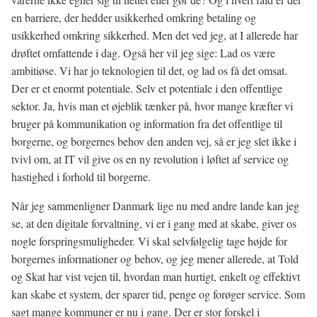
en barriere, der hedder usikkerhed omkring betaling og
usikkerhed omkring sikkerhed. Men det ved jeg, at I allerede har
drøftet omfattende i dag. Også her vil jeg sige: Lad os være
ambitiøse. Vi har jo teknologien til det, og lad os få det omsat.
Der er et enormt potentiale. Selv et potentiale i den offentlige
sektor. Ja, hvis man et øjeblik tænker på, hvor mange kræfter vi
bruger på kommunikation og information fra det offentlige til
borgerne, og borgernes behov den anden vej, så er jeg slet ikke i
tvivl om, at IT vil give os en ny revolution i løftet af service og
hastighed i forhold til borgerne.
Når jeg sammenligner Danmark lige nu med andre lande kan jeg
se, at den digitale forvaltning, vi er i gang med at skabe, giver os
nogle forspringsmuligheder. Vi skal selvfølgelig tage højde for
borgernes informationer og behov, og jeg mener allerede, at Told
og Skat har vist vejen til, hvordan man hurtigt, enkelt og effektivt
kan skabe et system, der sparer tid, penge og forøger service. Som
sagt mange kommuner er nu i gang. Der er stor forskel i