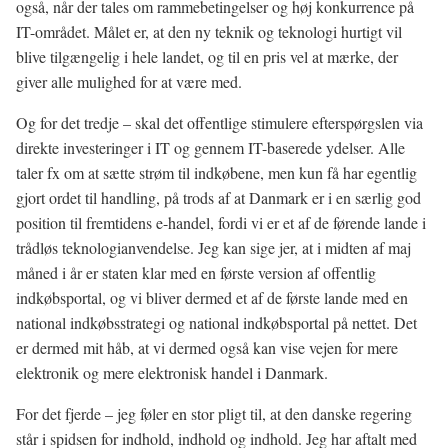
også, når der tales om rammebetingelser og høj konkurrence på
IT-området. Målet er, at den ny teknik og teknologi hurtigt vil
blive tilgængelig i hele landet, og til en pris vel at mærke, der
giver alle mulighed for at være med.
Og for det tredje – skal det offentlige stimulere efterspørgslen via
direkte investeringer i IT og gennem IT-baserede ydelser. Alle
taler fx om at sætte strøm til indkøbene, men kun få har egentlig
gjort ordet til handling, på trods af at Danmark er i en særlig god
position til fremtidens e-handel, fordi vi er et af de førende lande i
trådløs teknologianvendelse. Jeg kan sige jer, at i midten af maj
måned i år er staten klar med en første version af offentlig
indkøbsportal, og vi bliver dermed et af de første lande med en
national indkøbsstrategi og national indkøbsportal på nettet. Det
er dermed mit håb, at vi dermed også kan vise vejen for mere
elektronik og mere elektronisk handel i Danmark.
For det fjerde – jeg føler en stor pligt til, at den danske regering
står i spidsen for indhold, indhold og indhold. Jeg har aftalt med