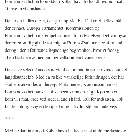
Formandskabet på topmødet i København forhandlingerne med
10 nye medlemslande.
Det er en fælles drøm, der går i opfyldelse. Det er et fælles mål,
der er nået. Europa-Parlamentet, Kommissionen og
Formandskabet har kæmpet sammen for udvidelsen. Det var også
derfor en særlig glæde for mig, at Europa-Parlamentets formand
deltog i den afsluttende højtidelige begivenhed, hvor vi fredag
aften bød de nye medlemmer velkommen i vores kreds.
De sidste seks måneders udvidelsesforhandlinger har været som et
langdistanceløb. Med en række vanskelige forhindringer, der har
skullet overvindes undervejs. Parlamentet, Kommissionen og
Formandskabet har stået distancen sammen. Og i København
kom vi i mål. Side ved side. Hånd i hånd. Tak for indsatsen. Tak
for den aldrig svigtende opbakning. Tak for støtten undervejs.
* * *
Med beslutningerne i København lukkede vi et af de mørkeste og