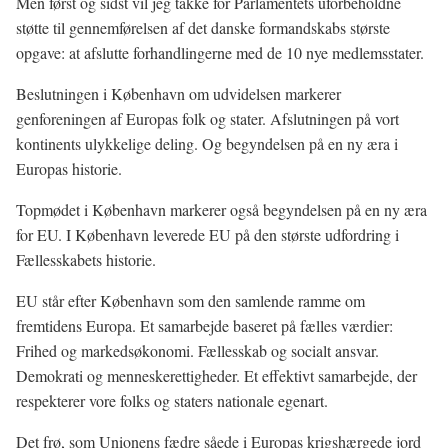
Men først og sidst vil jeg takke for Parlamentets uforbeholdne
støtte til gennemførelsen af det danske formandskabs største
opgave: at afslutte forhandlingerne med de 10 nye medlemsstater.
Beslutningen i København om udvidelsen markerer
genforeningen af Europas folk og stater. Afslutningen på vort
kontinents ulykkelige deling. Og begyndelsen på en ny æra i
Europas historie.
Topmødet i København markerer også begyndelsen på en ny æra
for EU. I København leverede EU på den største udfordring i
Fællesskabets historie.
EU står efter København som den samlende ramme om
fremtidens Europa. Et samarbejde baseret på fælles værdier:
Frihed og markedsøkonomi. Fællesskab og socialt ansvar.
Demokrati og menneskerettigheder. Et effektivt samarbejde, der
respekterer vore folks og staters nationale egenart.
Det frø, som Unionens fædre såede i Europas krigshærgede jord