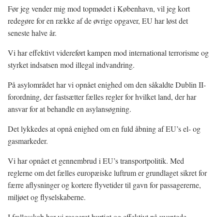
Før jeg vender mig mod topmødet i København, vil jeg kort
redegøre for en række af de øvrige opgaver, EU har løst det
seneste halve år.
Vi har effektivt videreført kampen mod international terrorisme og
styrket indsatsen mod illegal indvandring.
På asylområdet har vi opnået enighed om den såkaldte Dublin II-
forordning, der fastsætter fælles regler for hvilket land, der har
ansvar for at behandle en asylansøgning.
Det lykkedes at opnå enighed om en fuld åbning af EU’s el- og
gasmarkeder.
Vi har opnået et gennembrud i EU’s transportpolitik. Med
reglerne om det fælles europæiske luftrum er grundlaget sikret for
færre aflysninger og kortere flyvetider til gavn for passagererne,
miljøet og flyselskaberne.
I fællesskab har vi reageret hurtigt og effektivt på uventede