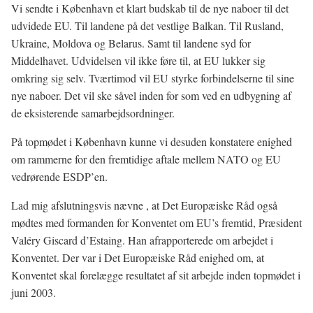
Vi sendte i København et klart budskab til de nye naboer til det
udvidede EU. Til landene på det vestlige Balkan. Til Rusland,
Ukraine, Moldova og Belarus. Samt til landene syd for
Middelhavet. Udvidelsen vil ikke føre til, at EU lukker sig
omkring sig selv. Tværtimod vil EU styrke forbindelserne til sine
nye naboer. Det vil ske såvel inden for som ved en udbygning af
de eksisterende samarbejdsordninger.
På topmødet i København kunne vi desuden konstatere enighed
om rammerne for den fremtidige aftale mellem NATO og EU
vedrørende ESDP’en.
Lad mig afslutningsvis nævne , at Det Europæiske Råd også
mødtes med formanden for Konventet om EU’s fremtid, Præsident
Valéry Giscard d’Estaing. Han afrapporterede om arbejdet i
Konventet. Der var i Det Europæiske Råd enighed om, at
Konventet skal forelægge resultatet af sit arbejde inden topmødet i
juni 2003.