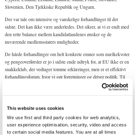
Slovenien, Den Tjekkiske Republik og Ungarn.
Der var tale om intensive og vanskelige forhandlinger til det
sidste. Det kan ikke være anderledes. Det sikrer, at vi er endt med
den rette balance mellem kandidatlandenes ønsker og de
nuværende medlemsstaters muligheder.
De hårde forhandlinger om helt konkrete emner som mælkekvoter
og pengeoverførsler er jo i sidste ende udtryk for, at EU ikke er en
snakkeklub, der vedtager tomme erklæringer, men er et effektivt
forhandlingsforum, hvor vi gør forretninger og driver politik. Til
alle parters fordel.
De ti nye lande vil kunne blive medlemmer fra 1. maj 2004.
Forinden skal både de nye og nuværende medlemsstater have
This website uses cookies
afsluttet deres nationale ratifikationsprocedurer.
We use first and third party cookies for web analytics,
Første led i denne proces - der i mange lande vil indebære
user experience optimisation, security, video and access
folkeafstemninger - er færdiggørelsen af tiltrædelsestraktaten. Den
to certain social media features. You are at all times