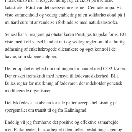
katastrofer. Først var det oversvømmelserne i Centraleuropa. EU
viste sammenhold og vedtog etablering af en solidaritetsfond på 1
milliard euro til anvendelse i forbindelse med naturkatastrofer.
Senest har vi reageret på olietankeren Prestiges tragiske forlis. EU
viste med kort varsel handlekraft og vedtog regler om bl.a. hurtig
udfasning af enkeltskrogede olietankere og øget kontrol i de
havne, som skibene anløber.
Der er opnået enighed om ordningen for handel med CO2-kvoter.
Der er sket fremskridt med hensyn til fødevaresikkerhed. Bl.a.
fælles regler for mærkning af fødevarer, der indeholder genetisk
modificerede organismer.
Det lykkedes at skabe en for alle parter acceptabel løsning på
spørgsmålet om transit til og fra Kaliningrad.
Endelig vil jeg fremhæve det positive og effektive samarbejde
med Parlamentet, bl.a. arbejdet i den fælles beslutningstagen og i