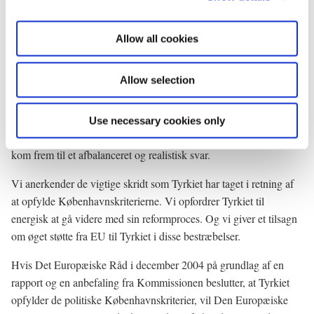
spørgsmål. Også her skal jeg opfordre til, at vi i samarbejde
i
mellem institutionerne finder fleksible løsninger, der sikrer de
o
Allow all cookies
bedste vilkår for vore nye medlemsstater.
n
Med hensyn til Bulgarien og Rumænien er konklusionerne klare.
Allow selection
Udvidelsesprocessen fortsætter. Vi bekræfter, at målet er at kunne
byde de to lande velkommen som medlemmer i 2007.
Use necessary cookies only
Spørgsmålet om Tyrkiet blev et centralt emne i København. Vi
kom frem til et afbalanceret og realistisk svar.
Vi anerkender de vigtige skridt som Tyrkiet har taget i retning af
at opfylde Københavnskriterierne. Vi opfordrer Tyrkiet til
energisk at gå videre med sin reformproces. Og vi giver et tilsagn
om øget støtte fra EU til Tyrkiet i disse bestræbelser.
Hvis Det Europæiske Råd i december 2004 på grundlag af en
rapport og en anbefaling fra Kommissionen beslutter, at Tyrkiet
opfylder de politiske Københavnskriterier, vil Den Europæiske