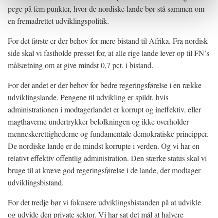
pege på fem punkter, hvor de nordiske lande bør stå sammen om
en fremadrettet udviklingspolitik.
For det første er der behov for mere bistand til Afrika. Fra nordisk
side skal vi fastholde presset for, at alle rige lande lever op til FN’s
målsætning om at give mindst 0,7 pct. i bistand.
For det andet er der behov for bedre regeringsførelse i en række
udviklingslande. Pengene til udvikling er spildt, hvis
administrationen i modtagerlandet er korrupt og ineffektiv, eller
magthaverne undertrykker befolkningen og ikke overholder
menneskerettighederne og fundamentale demokratiske principper.
De nordiske lande er de mindst korrupte i verden. Og vi har en
relativt effektiv offentlig administration. Den stærke status skal vi
bruge til at kræve god regeringsførelse i de lande, der modtager
udviklingsbistand.
For det tredje bør vi fokusere udviklingsbistanden på at udvikle
og udvide den private sektor. Vi har sat det mål at halvere