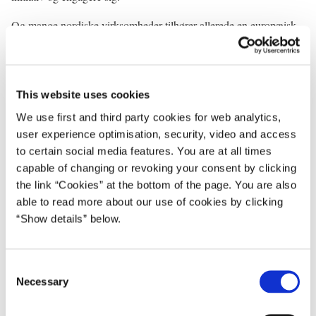
Og mange nordiske virksomheder tilhører allerede en europæisk
fortrop, når det handler om at udnytte globaliseringens
muligheder. Det er helt ideelle vilkår for både
konkurrencedygtighed og vækst.
This website uses cookies
Men vi skal ikke hvile på laurbærrene. Vi skal sørge for, at de
We use first and third party cookies for web analytics,
gode tider i Norden bliver langtidsholdbare.
user experience optimisation, security, video and access
to certain social media features. You are at all times
Der er behov for en globaliseringsstrategi med to overordnede
capable of changing or revoking your consent by clicking
mål: At forstærke konkurrencekraften, så vi fortsat kan tilhøre de
the link “Cookies” at the bottom of the page. You are also
rigeste lande i verden. Og at sikre samfundets sammenhængskraft,
able to read more about our use of cookies by clicking
så ingen grupper på arbejdsmarkedet bliver hægtet af udviklingen.
“Show details” below.
Det er helt centralt at sikre et bedre uddannelsessystem. Som det
også fremgår af rapporten, ”Norden som global vinderregion”, er
C
uddannelse fundamentet for begge mål: Konkurrencekraft og
Necessary
o
sammenhængskraft.
n