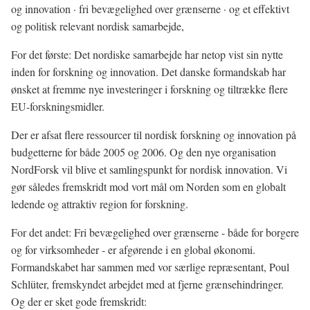
og innovation · fri bevægelighed over grænserne · og et effektivt
og politisk relevant nordisk samarbejde,
For det første: Det nordiske samarbejde har netop vist sin nytte
inden for forskning og innovation. Det danske formandskab har
ønsket at fremme nye investeringer i forskning og tiltrække flere
EU-forskningsmidler.
Der er afsat flere ressourcer til nordisk forskning og innovation på
budgetterne for både 2005 og 2006. Og den nye organisation
NordForsk vil blive et samlingspunkt for nordisk innovation. Vi
gør således fremskridt mod vort mål om Norden som en globalt
ledende og attraktiv region for forskning.
For det andet: Fri bevægelighed over grænserne - både for borgere
og for virksomheder - er afgørende i en global økonomi.
Formandskabet har sammen med vor særlige repræsentant, Poul
Schlüter, fremskyndet arbejdet med at fjerne grænsehindringer.
Og der er sket gode fremskridt: