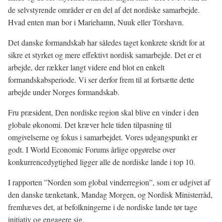
de selvstyrende områder er en del af det nordiske samarbejde.
Hvad enten man bor i Mariehamn, Nuuk eller Tórshavn.
Det danske formandskab har således taget konkrete skridt for at
sikre et styrket og mere effektivt nordisk samarbejde. Det er et
arbejde, der rækker langt videre end blot en enkelt
formandskabsperiode. Vi ser derfor frem til at fortsætte dette
arbejde under Norges formandskab.
Fru præsident, Den nordiske region skal blive en vinder i den
globale økonomi. Det kræver hele tiden tilpasning til
omgivelserne og fokus i samarbejdet. Vores udgangspunkt er
godt. I World Economic Forums årlige opgørelse over
konkurrencedygtighed ligger alle de nordiske lande i top 10.
I rapporten ”Norden som global vinderregion”, som er udgivet af
den danske tænketank, Mandag Morgen, og Nordisk Ministerråd,
fremhæves det, at befolkningerne i de nordiske lande tør tage
initiativ og engagere sig.