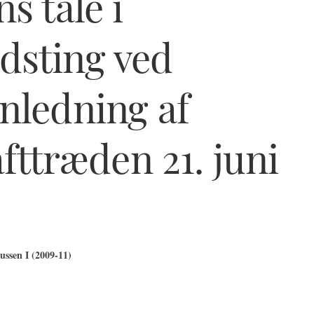
s tale i
dsting ved
nledning af
afttræden 21. juni
ssen I (2009-11)