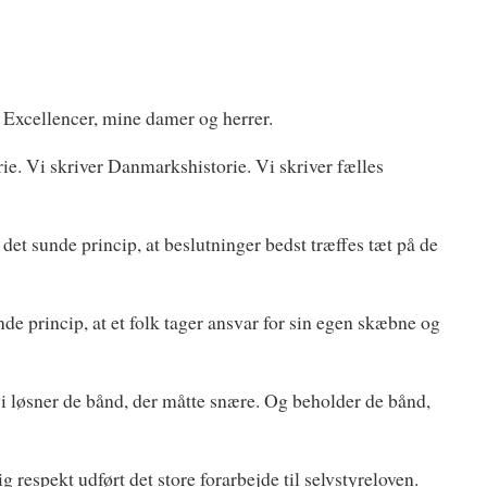
Excellencer, mine damer og herrer.
rie. Vi skriver Danmarkshistorie. Vi skriver fælles
 det sunde princip, at beslutninger bedst træffes tæt på de
nde princip, at et folk tager ansvar for sin egen skæbne og
vi løsner de bånd, der måtte snære. Og beholder de bånd,
respekt udført det store forarbejde til selvstyreloven.