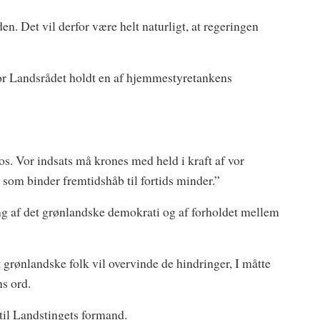
en. Det vil derfor være helt naturligt, at regeringen
for Landsrådet holdt en af hjemmestyretankens
s. Vor indsats må krones med held i kraft af vor
som binder fremtidshåb til fortids minder.”
ling af det grønlandske demokrati og af forholdet mellem
et grønlandske folk vil overvinde de hindringer, I måtte
s ord.
til Landstingets formand.