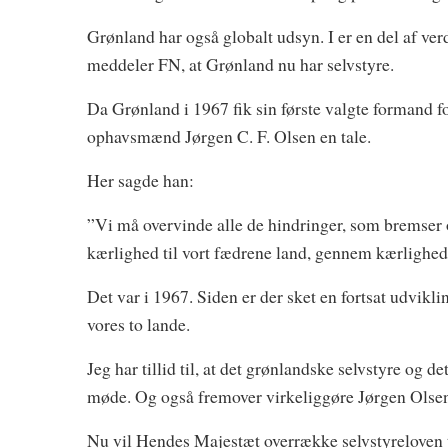
Grønland har også globalt udsyn. I er en del af verd
meddeler FN, at Grønland nu har selvstyre.
Da Grønland i 1967 fik sin første valgte formand 
ophavsmænd Jørgen C. F. Olsen en tale.
Her sagde han:
”Vi må overvinde alle de hindringer, som bremser o
kærlighed til vort fædrene land, gennem kærlighed 
Det var i 1967. Siden er der sket en fortsat udvik
vores to lande.
Jeg har tillid til, at det grønlandske selvstyre og d
møde. Og også fremover virkeliggøre Jørgen Olsen
Nu vil Hendes Majestæt overrække selvstyreloven 