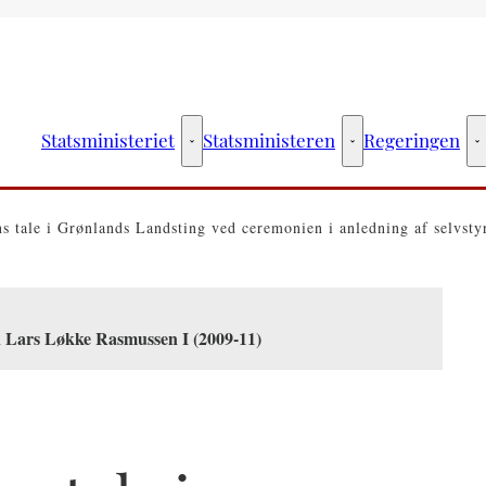
Statsministeriet
Statsministeren
Regeringen
Statsministeriet - Flere links
Statsministeren - Fler
R
ns tale i Grønlands Landsting ved ceremonien i anledning af selvsty
n Lars Løkke Rasmussen I (2009-11)