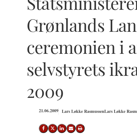
Statsministeren
Grønlands Lan
ceremonien i a
selvstyrets ikr
2009
21.06.2009
Lars Løkke Rasmussen
Lars Løkke Rasmu
Del på Facebook
Del på X (Twitter)
Del på LinkedIn
Send email
Print