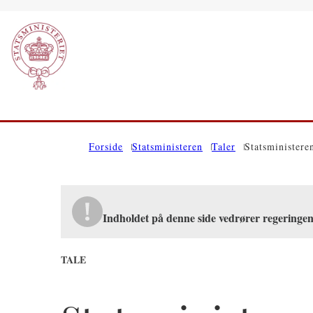
Gå til forsiden
Forside
Statsministeren
Taler
Statsministere
Indholdet på denne side vedrører regeringe
TALE