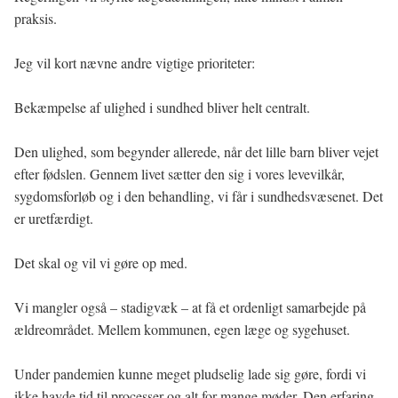
praksis.
Jeg vil kort nævne andre vigtige prioriteter:
Bekæmpelse af ulighed i sundhed bliver helt centralt.
Den ulighed, som begynder allerede, når det lille barn bliver vejet
efter fødslen. Gennem livet sætter den sig i vores levevilkår,
sygdomsforløb og i den behandling, vi får i sundhedsvæsenet. Det
er uretfærdigt.
Det skal og vil vi gøre op med.
Vi mangler også – stadigvæk – at få et ordenligt samarbejde på
ældreområdet. Mellem kommunen, egen læge og sygehuset.
Under pandemien kunne meget pludselig lade sig gøre, fordi vi
ikke havde tid til processer og alt for mange møder. Den erfaring