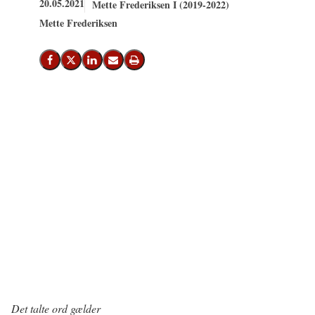
20.05.2021
Mette Frederiksen I (2019-2022)
Mette Frederiksen
Del på Facebook
Del på X (Twitter)
Del på LinkedIn
Send email
Print
Det talte ord gælder