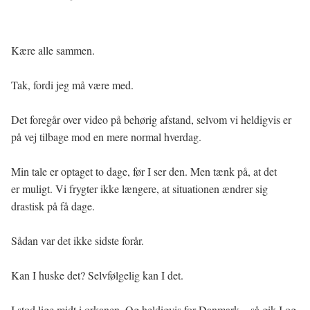
Kære alle sammen.
Tak, fordi jeg må være med.
Det foregår over video på behørig afstand, selvom vi heldigvis er
på vej tilbage mod en mere normal hverdag.
Min tale er optaget to dage, før I ser den. Men tænk på, at det
er muligt. Vi frygter ikke længere, at situationen ændrer sig
drastisk på få dage.
Sådan var det ikke sidste forår.
Kan I huske det? Selvfølgelig kan I det.
I stod lige midt i orkanen. Og heldigvis for Danmark – så gik I og