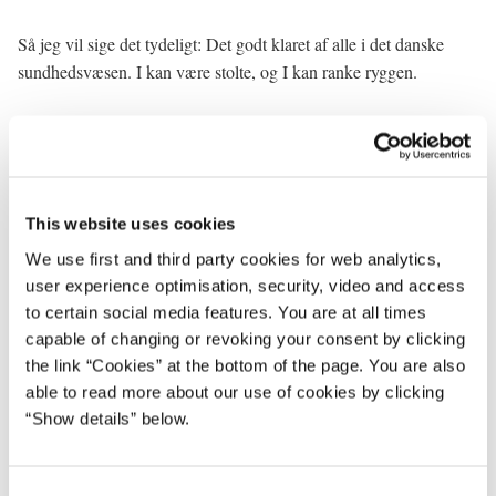
Så jeg vil sige det tydeligt: Det godt klaret af alle i det danske
sundhedsvæsen. I kan være stolte, og I kan ranke ryggen.
* * *
This website uses cookies
We use first and third party cookies for web analytics,
Indsatsen under corona er sket i et fantastisk samarbejde.
user experience optimisation, security, video and access
to certain social media features. You are at all times
Da det brændte på, var personalets faggrænser pludselig mindre
capable of changing or revoking your consent by clicking
vigtige. Det væsentlige var patienterne, samfundet, at få os
the link “Cookies” at the bottom of the page. You are also
gennem krisen.
able to read more about our use of cookies by clicking
“Show details” below.
Regioner, kommuner og statslige myndigheder fandt løsninger på
tværs.
C